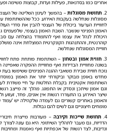
אחרים כמו בסדנאות, פעילות ועדות, קבוצות משימה ופעול
2.
תחושת מסוגלות
– בהמשך לעיגון השליטה של העצ
מסוגלות שנחלשה בעקבות האירוע. ככל שההשתתפות עמוק
לחוויית הערעור ביכולת של העצמי להבין את סדרי העול
האמון הפנימי שנשבר. השבת האמון בעצמי, שלפעמים גם
היכולת לנהל את עצמו ואף להתמודד בהצלחה עם סביבתו
קוהרנטית, וההתנהגות הקונקרטית המוצלחת אינה מושלכ
חוויית המסוגלות שנחלשה.
3.
חווית אמון ובטחון
– השתתפות פותחת פתח לחוויה ק
בשונה מחוויית הבדידות ואף מחוויית ההפקרה שאפיינה 
נוכח חווית שבירת משאבי ההגנה הפנימים ששימשו בעת שי
מחדש באופן מבוקר וביקורתי יותר את האמון במוסד
השתתפות אקטיבית בקבלת החלטות על חיי משדרת לעצמי
וגם אמון שיתכן ונסדק או התפוגג. מהלך זה מייצב רגשו
שיצר האירוע בו התעוררו רגשות אין אונים, פחד, זעזוע 
והאמון באחרים קשורים גם לעמדה שלקהילה יש 'עמוד ש
מומחים חיצוניים וגם לשים להם גבולות.
4.
תחושת שייכות וקירבה
– מעורבות מייצרת חיבורים
הדדיות, גם מעבר לתהליך השיתופי. היא גם עונה לצורך 
ונדיבות, לצד רגשות של אכפתיות ואף נאמנות ומחויבו