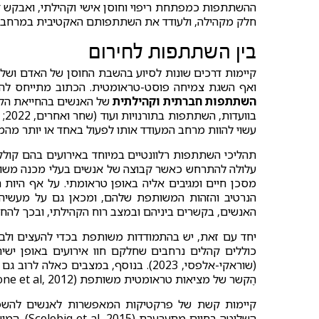
ההשתתפות כמפתחת ריפוי וחוסן אישי וקהילתי, ואבקש 
חלק מקהילה, ולעודד את השתתפותם האקטיבית במרחבי 
בין השתתפות לחירום
קיימות דרכים שונות לסיוע בהשבת החוסן של האדם ושל 
ואף השגת צמיחה פוסט-טראומטית. הכתוב מתייחס ל
השתתפות חברתית וקהילתית
של האנשים בהחייאת הקהי
עשוי להוות מרחב המעודד אותו לפעול באחד או יותר מהמ
תהליכי השתתפות רלוונטיים במיוחד באירועים בהם קולק
עלולה להתרחש כאשר קבוצה של אנשים בעלי מכנה משותף
מסכן חיים ומגיבים אליה באופן טראומתי. על אף היות ה
הנרטיב והזהות המשותפת שלהם, ומכאן גם על מעשיהם
האנשים, בקשרים ביניהם ובמצב רוח הקהילתי, ובכך להחליש הן את ה
יחד עם זאת, יש בהתמודדות משותפת בכדי להעצים ולבנ
כוללים קהלים נרחבים שחלקם חוו אירועים באופן ישיר
(שוראקי-אלפסי, 2023). בנוסף, במצבים
הֶקשר של מציאות טראומטית משותפת (Tosone et al, 2012).
קיימות קשת של פרקטיקות המאפשרות לאנשים להשפיע
השליטה בח