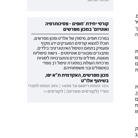
.
ל
קורסי יחידת 'חופים - פסיכותרפיה
ך
ואוטיזם' במכון מפרשים
ה
במרכז חופים, מיסודן של אלו"ט ומכון מפרשים,
תוכלו למצוא קורסים המעניקים ידע מקיף
ומעמיק בתחום הטיפול האינטגרטיבי בילדים,
ת
מתבגרים ומבוגרים אוטיסטים - גישות טיפוליות
ש
מגוונות, מודלים עדכניים והתערבויות לסוגיות
ם
מרכזיות העולות במסגרת טיפול רב ממדי
במטופלים ובני משפחותיהם.
ת
מכון מפרשים, האקדמית ת"א יפו,
בשיתוף אלו"ט
15% הנחת רישום עד 14/08 | 20% הנחה לחברי
ת
הפ"י (לקורסים מוכרים) | לקורסים >>
,
ם
ח
ו
ק
ב