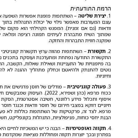
הרמת התודעתית
1.
יצירת שליטה
– השתתפות מזמנת אפשרות השפעה אשר ה
עצם המעורבות מאפשר גילוי של יכולת התנהלות בתוך אוק
וודאות (גם אם זמנית). המפגש הקהילתי הוא מקום של
שמתוך השיח מתבהרת לעיתים תמונה רציפה ומלאה יות
שמקנה חווית התבהרות והחזקה.
2.
תקשורת
– השתתפות מהווה ערוץ תקשורת קוגניטיבי בי
התקשורת התודעה נפתחת ומתעדכנת ועוסקת בתכנים נוס
בה מיומנויות של התעניינות ושאילת שאלות, הקשבה, הח
נוטים להתנתק ולהיאטם וכחלק מתהליך ההגנה לא להר
וחיוניות.
3.
פעולה קוגניטיבית
– מודלים של חוסן מדגישים את ח
ככוח מרפא (כהן ושפירא, 2022)
איסוף ותכלול מידע רלוונטי, חשיבה אסטרטגית, הסקת 
חיוניים דווקא במצבי חירום של חוסר וודאות וכנגד חוסר
מרפא. לצד זה, פרקטיקות של השתתפות כוללות לא פעם 
הבנת יחסי כוחות, מניפולציות, התנהלות בקונפליקט, חשיב
4.
תקווה ואופטימיות
– הבנה כי יש המשכיות לחיים הי
בפתרון ובכך יוצרות תקווה ומחוללות מציאות שמקדמת מ