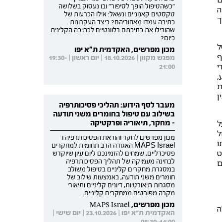
"כשהטיפול הופך לסיפור" ובו נעסוק בשלושה
ה
טקסטים קאנוניים ונשאל: אילו הכרעות של
ך
כתיבה עמדו מאחוריהם? כיצד העקרונות
שהובילו את כתיבתם רלוונטיים לכתיבה הקלינית
כיום?
ל
מכון מפרשים, האקדמית ת"א יפו
ף
מפגש מקוון | 18.10.2026 | יום ראשון | 19:30-
י
21:00
,
ת
ן
מעבר לסף הידוע: תהליכי פסיכותרפיה
בשילוב עם טיפול בחומרים משני תודעה
ל
- מחקר, תיאוריה ופרקטיקה
ול
מכון מפרשים לחקר והוראת הפסיכותרפיה ו-
ו
MAPS Israel האגודה הרב תחומית למחקרים
ט
פסיכדליים, שמחים להזמינכם ליום עיון שיוקדש
לבחינה מעמיקה של תהליך הפסיכותרפיה
ם
במסגרת מחקרים קליניים בטיפול משולב
חומרים משני תודעה, באמצעות שילוב של
מסגרות תיאורטיות, דיונים קליניים ותיאורי
מקרה מפורטים ממחקרים קליניים.
מכון מפרשים, MAPS Israel
ה
האקדמית ת"א יפו | 23.10.2026 | יום שישי |
08:30-14:00