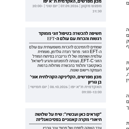
מכון מפרשים, האקדמית ת"א יפו
ם
מפגש מקוון | 07.09.2026 | יום שני | 20:00-
21:30
ה
חשיפה להכשרה בטיפול זוגי ממוקד
ם
רגשות והכרות עם עולם ה-EFT
ק
ולי
שמחים להזמינכם להכרות משמעותית עם עולם
ה-EFT הזוגי. פרופ' רונדה גולדמן, מומחית
עולמית ושותפה של לז גרינברג בפיתוח המודל
הזוגי EFT-C, נענתה להזמנתנו ותגיע לישראל
ת
באוקטובר ותלמד בהכשרה מודולות ברמות
ע
העמקה ויישום שונות.
,
מכון מפרשים, הקליניקה הקהילתית אוני'
ן
בן גוריון
האקדמית ת"א יפו | 08.10.2026 | יום חמישי |
09:00-13:00
ה
ם
ך
"קוראים כאן ועכשיו": שיח על שלושה
תיאורי מקרה קאנוניים בפסיכואנליזה
ת
ים
ערב השקה לספרו של פרופ' ענר גוברין