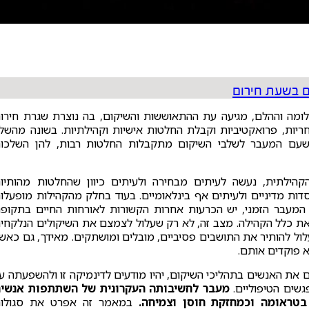
ם בשעת חירום
ומה וההלם, מגיעה עת ההתאוששות והשיקום, בה נוצרת שגרת חירו
יות, פרואקטיביות וקבלת החלטות אישיות וקהילתיות. בשונה מהשל
 שעם המעבר לשלבי השיקום מתקבלות החלטות רבות, להן השלכו
ילתית, נעשה לעיתים מבחירה ולעיתים כיוון שהחלטות מהותיו
סדות מדיניים ולעיתים אף בינלאומיים. בעוד בחלק מהקהילות מופעלו
 המעבר הזמני, יש הכרעות אחרות הקשורות לאורחות החיים בתקופ
 את כלל הקהילה. מצב זה, לא רק שעלול לצמצם את השיקולים הנלקחי
ול להותיר את התושבים פסיביים, מובלים ומושתקים. מאידך, גם כאש
א פוקדים אותם.
 את האנשים בתהליכי השיקום, יהיו מודעים לדינמיקה זו ולהשפעתה ע
גשים הטיפוליים.
מעבר לחשיבותה העקרונית של השתתפות אנשי
בטראומה וכמחזקת חוסן וצמיחה.
במאמר זה אפרט את סגולו