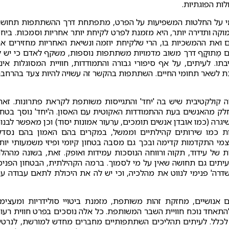
ות הפוגתיות.
מי על החלטות המשפיעות על הפרט, מתפתחת דרך ההשתתפות תחוש
ה ותדירה יותר, היא מזמנת לפרט לקיחת יותר אחריות וסמכות. ביח
ם ואת ההמשכיות בו, הרי שלקיחת יוזמה ונשיאת האחריות מחזירים א
 מֶתוּקָף דרך משוב מדמויות משתתפות נוספות, משקף לאדם כי יש ל
. לעיתים, על אף סיפורי גבורה והתמודדות, חוויית המסוגלות אינ
ת לשאר תחומי החיים. השתתפות בהקשר זה עשויה להיות צעד בהרחב
ולקטיבית שיש בה 'יחד' והתגייסות משותפת לקראת פתרונות. זאת
חלק מהאנשים בעת ההתמודדות האקוטית עם האסון. ה'יחד' נוסך בטחו
גרה (כמו אובדן אנשים תומכים, ערעור אמונות יסוד) וכן מאפשר לבנו
ות כמו שירותים קהילתיים וממשל, במקרים בהם האמון בהם נסדק
 התקדמות קדימה ובכך גם מסבה בטחון קיומי ופיזי משמעותי יות
ת של עידוד, תקוה ורווחה הנוסכות עמידות ואופק. זאת, בשונה מההל
ולעיתים גם תחושה שאין על מי לסמוך. ברמה הקהילתית, הבטחון הפנימ
דרה' פנימי לנווט את מהלכיה, וכי יש לה את היכולת לתאם עבודה ע
 אנושיים, מחזקת זהות משותפת, מזמנת ביטויי סולידריות ומעצימ
להתאחד נוכח חוויית השבר המשותפת. כל אלה נוסכים בפרט חווית רעו
ת לכלל. לעיתים תהליכים השתתפותיים מחברים מחדש למורשת, לנרטי