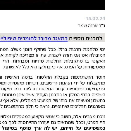
15.02.24
ד"ר ארנה שמר
לתכנים נוספים
במאגר מרוכז לחומרים טיפוליי
ימי מלחמת חרבות ברזל. ככל שחולף הזמן משלב המהל
המובילה אט אט חזרה לשגרה. עת זו מצריכה לקיחת אחר
האקוטי בו מתקבלות החלטות מידיות ומבוזרות, הרי
משמעותיות על הפרט, אף כי בחלקן הוא כלל לא שותף.
חוסר ההשתתפות בקבלת החלטות, ברמה האישית והקה
מתקבלות על ידי הנהגות היישובים, רשויות מקומיות ומו
פרקטיקות שיתופיות עבור החלטות גורליות כמו מיקום
השהייה בבתי המלון או בתכנון העתיד אשר אינן מזמנות
בחשבון ומעצים את כוחו של המיעוט המחליט, אלא אף על
מאורגנים תהליכים שיתופיים, נראה כי חלק מהתושבים ל
נוכח מצבים אלה, חשוב כי אנשי מקצוע המטפלים ומלווים
חיי הפרט, וככל שמתאים גם יעוררו התייחסות לכך במפ
כמשפיעים על חייהם, יש לה ערך מוסף בטיפול 