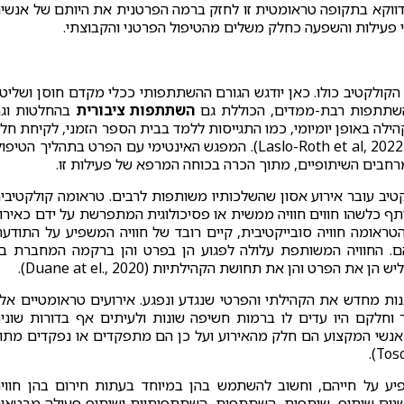
דווקא בתקופה טראומטית זו לחזק ברמה הפרטנית את היותם של אנשי
פעילות והשפעה כחלק משלים מהטיפול הפרטני והקבוצתי.
הקולקטיב כולו. כאן יודגש הגורם ההשתתפותי ככלי מקדם חוסן ושליט
השתתפות רבת-ממדים, הכוללת גם
השתתפות ציבורית
בהחלטות וג
לה באופן יומיומי, כמו התגייסות ללמד בבית הספר הזמני, לקיחת חל
בוועדות, השתתפות בתורנויות ועוד (שחר ואחרים, 2022; Laslo-Roth et al, 2022). המפגש האינטימי עם הפרט בתהליך הטיפ
רחבים השיתופיים, מתוך הכרה בכוחה המרפא של פעילות זו.
טיב עובר אירוע אסון שהשלכותיו משותפות לרבים. טראומה קולקטיבי
 כלשהו חווים חוויה ממשית או פסיכולוגית המתפרשת על ידם כאירו
טראומה חוויה סובייקטיבית, קיים רובד של חוויה המשפיע על התודעה
. החוויה המשותפת עלולה לפגוע הן בפרט והן ברקמה המחברת בי
פרט והן את תחושת הקהילתיות (Duane at el., 2020).
ות מחדש את הקהילתי והפרטי שנגדע ונפגע. אירועים טראומטיים אל
 וחלקם היו עדים לו ברמות חשיפה שונות ולעיתים אף בדורות שוני
 כאלה לרוב גם אנשי המקצוע הם חלק מהאירוע ועל כן הם מתפקדים או נפקדים מתו
 על חייהם, וחשוב להשתמש בהן במיוחד בעתות חירום בהן חווי
יים מתערערת (Scolobig et al, 2015). המושגים שיתוף, שותפות, השתתפות, השתתפותיות ושיתוף פעולה מבטא