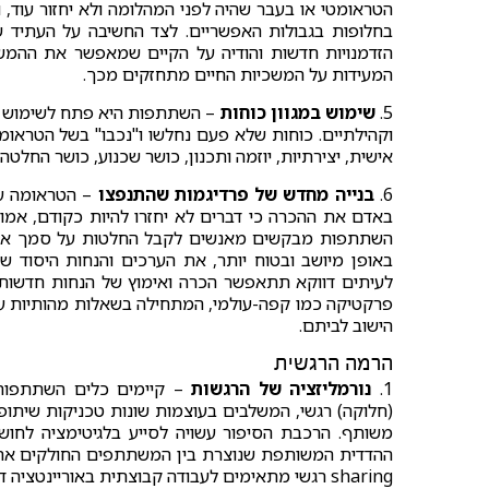
הטראומטי או בעבר שהיה לפני המהלומה ולא יחזור עוד, וא
בחלופות בגבולות האפשריים. לצד החשיבה על העתיד ש
הזדמנויות חדשות והודיה על הקיים שמאפשר את ההמ
המעידות על המשכיות החיים מתחזקים מכך.
5.
שימוש במגוון כוחות
– השתתפות היא פתח לשימוש רב מ
וקהילתיים. כוחות שלא פעם נחלשו ו"נכבו" בשל הטראומה.
אישית, יצירתיות, יוזמה ותכנון, כושר שכנוע, כושר החלטה 
6.
בנייה מחדש של פרדיגמות שהתנפצו
– הטראומה על
באדם את ההכרה כי דברים לא יחזרו להיות כקודם, אמונו
השתתפות מבקשים מאנשים לקבל החלטות על סמך אמונות
באופן מיושב ובטוח יותר, את הערכים והנחות היסוד ש
לעיתים דווקא תתאפשר הכרה ואימוץ של הנחות חדשות, 
פרקטיקה כמו קפה-עולמי, המתחילה בשאלות מהותיות על
הישוב לביתם.
הרמה הרגשית
1.
נורמליזציה של הרגשות
(חלוקה) רגשי, המשלבים בעוצמות שונות טכניקות שיתופ
משותף. הרכבת הסיפור עשויה לסייע בלגיטימציה לחוש 
ההדדית המשותפת שנוצרת בין המשתתפים החולקים את 
sharing רגשי מתאימים לעבודה קבוצתית באוריינט