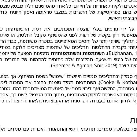
שים ולקיחת אחריות על חייהם. כל אחד מהמושגים הללו מבטא עוצמ
ש בהם כפרקטיקות של התערבות במצבי טראומה ואסון חיונית כדר
וצתי והאישי.
על ידי גורמים בעלי עוצמה המכתיבים את רמת ההשתתפות ש
המאפשר דיון בקשת של דעות לפני שהמשתף מקבל החלטה, או שיתו
הליך שוויוני יותר של יחסים המאופיינים במטרה משותפת, כבוד הדד
ותי בקבלת ההחלטות. תהליכים של שותפות מצריכים חלוקה במידע
השתתפות והשתתפותיות
מזמינות הפצעה של יוזמו
נות של ביטוי והשפעה. תהליכים אלה פתוחים להתהוות של חיבורים בי
Shemer & Agm).
וף סמלי) ובתהליכים סמויים העושים "שימוש" בשפת השיתוף, אך בפוע
משמרים בתחכום את יחסי הכוחות הקיימים (Cooke & Kothari, 2001). השתתפות תמיד טומנת בחובה את הסכנה ליפ
פטרונות, החלשה ואף דיכוי סמוי של האנשים המשתתפים בהם. מטרת
יקות האפשריות לחיזוק השתתפות, מתוך חדר הטיפול. לשם כך, אפר
ולתווך אותם בעבודה הפרטנית או הקבוצתית, ולאחריה יוצגו הדרכי
ת
 בשלושה ממדים: תודעתי, רגשי והתנהגותי. היכרות עם ממדים אל