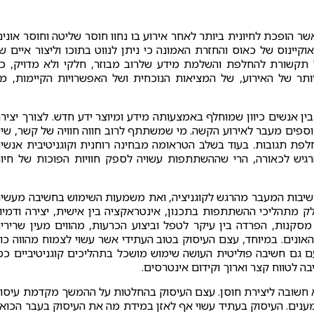
ופכת לחיונית ביותר לאחר אירוע בו נחוו חוסר שליטה וחוסר אונים
יינוס של כאוס והחזרת האמונה כי ניתן לנווט בתוכו וליצור איים ש
 תקשורת להחלפת והשלמת מידע שלרוב מבוזר, חלקי ולא מדויק, כ
ר של האירוע, של המציאות הנוכחית ושל האפשרויות הקיימות, מ
ן אנשים כיוון שמוחלף באמצעותה מידע ומיוצר ידע חדש. לצורך יציר
פים מעבר לאירוע הקשה. מי שמשתתף לרוב חווה חוויה של קשר, שי
לפת תגובות. בעוד בשלב הטראומה מבחינה רוחנית וקוגניטיבית אנשי
גיש לכאורה, הרי שההשתתפות עשויה לספק חוויות הפוכות של חיו
שיבות המעבר מהרגש לקוגניציה, ואת משמעות השימוש בחשיבה מעשי
. העיסוק שמבקשים חלק מתהליכי ההשתתפות בתכנון, אינטראקציה בין אישית, יצירה ודמיון
מסקנות, הפרדה בין עיקר לטפל וביצוע הכרעות, מהווים מעין שרירי
 האונים. במיוחד, עצם העיסוק בטוב העתידי אשר עשוי לצמוח מהווה כו
גם חשיבה פוליטית העושה שימוש מושכל בתהליכים קוגניטיביים כמ
ה לטווח קצר וארוך וקידום אינטרסים.
א חשובה ליצירת חוסן. עצם העיסוק בהחלטות על ההמשך מקדמת עיסו
ענים. העיסוק בעתיד עשוי אף לאזן במידת מה את העיסוק בעבר הכוא