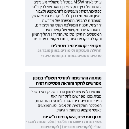
עו"ס לאחר MSW במסלול טיפולי? מעוניינים
לשמור על רצף מקצועי בין תואר שני לבין בי"ס
לפסיכותרפיה? מעוניינים להתמקצע ולצבור
ניסיון תעסוקתי בדרך לקליניקה פרטית? הגש/י
מועמדות לתכנית ההכשרה של מדרשת
'הרציף', תכנית המשלבת תעסוקה ולימודים,
בחסות הבית המקצועי של קואופרטיב
המטפלים הותיק 'מקומי'. הזדרזו! תהליך המיון
והקבלה לקראת סיום, נותרו מקומות אחרונים
מקומי - קואופרטיב מטפלים
תחילת העסקה ולימודים באוקטובר 26 |
פרטים נוספים באתר הקואופרטיב >>
נפתחה ההרשמה לקורסי תשפ"ז במכון
מפרשים לחקר והוראת הפסיכותרפיה
מוזמנים להירשם למגוון הרחב של קורסי תשפ"ז
מבית מכון מפרשים לחקר והוראת
הפסיכותרפיה, בית הספר למדעי ההתנהגות,
המכללה האקדמית תל אביב-יפו, המוצעים
לאנשי מקצוע בתחומי הטיפול.
מכון מפרשים, האקדמית ת"א יפו
15% הנחת רישום עד 14/08 | 20% הנחה לחברי
הפ"י (לקורסים מוכרים) | לקורסים >>