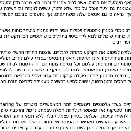
ף מעמעם את ההווה, אשר לרוב אינו נוח ורצוי. הוא מייצר חזון ומעמי
טומנת גם צער ואבל על מה שלא יחזור, עשויה לצמוח גם חשיבה ע
שך. נראה כי גם אנשים שלא משתתפים, אך נחשפים סביבם לפעולו
מדי במגוון מיומנויות ויכולות אשר יחדיו נותנות ביטוי לכוחות אישיי
 כוחות שיכולים לבוא לידי ביטוי בתהליכים שיתופיים הם: תקשורת בי
ועוד רבים.
ולה לשמוט את הקרקע מתחת לרגליים. עוצמת החוויה הקשה מותיר
ת והנחות יסוד אינן תקפות והאמון הבסיסי בסדרי עולם נחרב. תהליכ
יהם ותפיסות עולמם ועל בסיס רצונותיהם. זו הזדמנות לבחון שוב
מלפני האירוע הטראומטי, ולתת להן תוקף במציאות החדשה. לחלופין
ובחינת תרגומן לדרכי פעולה קונקרטיות עבור שלבי ההבראה. לדוגמה
 תכלית וחזון הישוב, עשויה לסייע בחשיבה מעמיקה לקראת חזרת חבר
– קיימים כלים השתתפותיים בעלי אלמנטים דינאמיים יותר המאפשרים ביטוי
יות. טכניקות אלו מאפשרות לחוות חמלה עצמית, נרמול והרכבת סיפו
ולהפגין פגיעות, העלאת בטחון עצמי, קבלה ללא תנאי ורוגע. המרא
האירועים הקשים מאפשרות הפנמה של תחושות אלה ואחרות. תהליכ
ציה דינאמית אך בהחלט ניתן לשלבם באופן מתוכנן בעבודה קבוצתית מסוגי