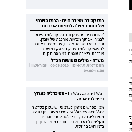
כנס קהילה מצילה חיים - הכנס השנתי
של תנועת מש"ה למניעת אובדנות
"כשהדברים מתפרקים: מסע קהילתי מפירוק
לבנייה" - בתוך מציאות מורכבת של אובדן,
ערעור ומלחמה מתמשכת, אנו מזמינים אתכם
ם
למפגש קהילתי מעמיק העוסק במניעת
אובדנות, ביצירת עוגנים ובמציאת תקווה.
ב
מש"ה - מילים שעושות הבדל
ת
האקדמית ת"א-יפו | 06.09.2026 | יום ראשון |
09:00-16:00
ת
ת
ת
In Waves and War - פסיכדליה כערוץ
ם
ריפוי לטראומה
ר
מכון מפרשים מזמין לערב עיון שיעסוק בסרט In
Waves and War שישמש כמצע לדיון בנושא
ל
פסיכדליה כערוץ ריפוי לטראומה: מהחוויה
הקלינית לידע מחקרי. בהנחיית פרופ' שרון זין
ם
ביימן ויואב בר יוסף.
ת