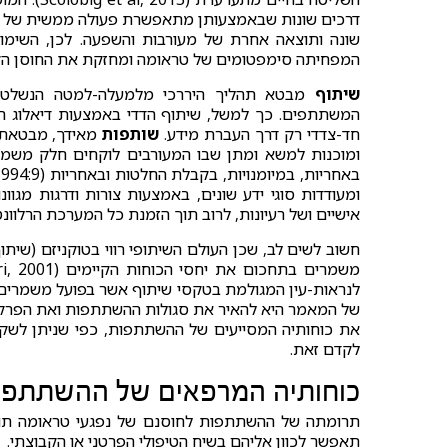
דרכים שונות שבאמצעותן מתאפשרת פעולה ממשית של אנ
שונה ותוצאה אחרת של מעורבות והשפעה. לכן, השימו
המפחיתה סימפטומים של טראומה ומחזקת את החוסן הקב
שיתוף
מבטא תהליך היררכי מלמעלה-למטה הנשלט 
המשתתפים. כך למשל, שיתוף הדדי באמצעות דיאלוג 
חד-צדדי רק דרך העברת מידע.
שותפות
מאידך, מבטאת ת
ומוכנות למשא ומתן שבו המעורבים לוקחים חלק משמע
באחריות, במיומנויות, בקבלת החלטות ובאחריות (Buchanan, 1994:9).
ומעודדות סוגי ידע שונים, באמצעות צורות ודרגות מגוו
אישיים ושל רעיונות, לרוב תוך הזמנת כל המערכת הרלוונטית לזירה (on-Snir, 2019
חשוב לשים לב, שכן העולם השיתופי רווי בטוקניזם (שית
לנראות-עין המגולמת בטקסי שיתוף אשר בפועל משמרים 
של המאמר היא להאיר את סגולות ההשתתפות ואת הפרקט
את כוחותיה המסייעים של ההשתתפות, כפי שניתן לשקף 
לקדם זאת.
כוחותיה המרפאים של ההשתתפו
תרומתה של ההשתתפות לחוסנם של נפגעי טראומה תוצג
תאפשר לכוון אליהם בשיח הטיפולי הפרטני או הקבוצתי.