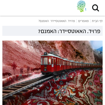
דף הבית
מאמרים
פרויד. האאוטסיידר: האמנם?
פרויד. האאוטסיידר: האמנם?