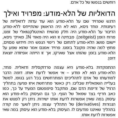
רוחשים בנפשו של כל אדם.
הדואליות של הלא-מודע: מפרויד ואילך
הדגש שפרויד שם על הלא-מודע הוא עוד עדות לדואליות של
רעיונותיו. מחד גיסא, הוא לא היה הראשון שהתייחס ללא-מודע.
הדיבור על הלא-מודע היה חלק מהשיח האינטלקטואלי של זמנו,
מרוח הזמן (zeitgeist). מבחינה זו הוא היה מאוד IN. מאידך גיסא,
יישום מושג הלא-מודע לתחום של ריפוי הנפש היה חידוש מסוים,
מחוץ למה שהיה מקובל בזמנו. פרויד אמנם אמר שהוא שמע על
הלא-מודע בזמן שהותו אצל שארקו, אך זו הייתה אפיזודה יוצאת
דופן.
ההתמקדות בלא-מודע היא עצמה פרדוקסלית ודואלית. מחד,
הלא-מודע הוא לא מודע – אי אפשר לדעת אותו. דומה הדבר
למודעותו של אדם לתהליכים המתרחשים בכל רגע בגופו, למשל
בעלייה השמאלית שבליבו. רק כאשר מתרחשת איזו פגיעה בתהליך
הרגיל של זרימת הדם שם, מתקבל סימפטום המעיד על כך, כמו
כאב חריף בצד שמאל של הגוף. כך גם העיסוק בלא-מודע הוא
עיסוק במה שאין אפשרות לדעת אותו ישירות. ניתן רק לפגוש את
הנגזרות (derivatives) של התהליך עצמו. ניתן לשער מה קורה
בתהליך שאיננו מודעים לו. העיסוק בלא-מודע הוא עיסוק במה שאי
אפשרות לדעת אותו.