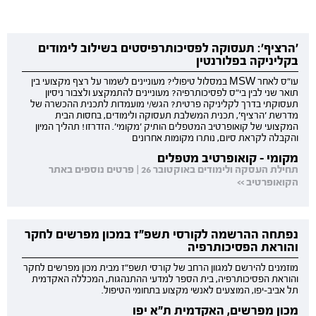
'הרציף': תעסוקה לפסיכותרפיסטים בשילוב לימודים
בקליניקה בפלורנטין
עו"ס לאחר MSW במסלול טיפולי? מעוניינים לשמור על רצף מקצועי בין
תואר שני לבין בי"ס לפסיכותרפיה? מעוניינים להתמקצע ולצבור ניסיון
תעסוקתי בדרך לקליניקה פרטית? הגש/י מועמדות לתכנית ההכשרה של
מדרשת 'הרציף', תכנית המשלבת תעסוקה ולימודים, בחסות הבית
המקצועי של קואופרטיב המטפלים הותיק 'מקומי'. הזדרזו! תהליך המיון
והקבלה לקראת סיום, נותרו מקומות אחרונים
מקומי - קואופרטיב מטפלים
תחילת העסקה ולימודים באוקטובר 26 | פרטים נוספים באתר
הקואופרטיב >>
נפתחה ההרשמה לקורסי תשפ"ז במכון מפרשים לחקר
והוראת הפסיכותרפיה
מוזמנים להירשם למגוון הרחב של קורסי תשפ"ז מבית מכון מפרשים לחקר
והוראת הפסיכותרפיה, בית הספר למדעי ההתנהגות, המכללה האקדמית
תל אביב-יפו, המוצעים לאנשי מקצוע בתחומי הטיפול.
מכון מפרשים, האקדמית ת"א יפו