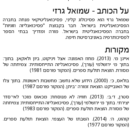
על הכותב – שמואל גרזי
שמואל גרזי הוא פסיכולוג קליני, פסיכואנליטיקאי מנחה בחברה
הפסיכואנליטית בישראל. חבר בקבוצת "פסיכואנליזה וזוגיות"
בחברה הפסיכואנליטית בישראל. מורה ומדריך בבתי הספר
לפסיכותרפיה באוניברסיטת חיפה.
מקורות
אייגן מ׳. (2013). מחוז האמונה: אצל ויניקוט, ביון ולאקאן. בתוך:
בתוך מ׳ ירושלמי (עורך), פסיכואנליזה התייחסותית: צמיחתה של
מסורת. הוצאת תולעת ספרים. (המקור פורסם 1981)
בולאס, כ׳. (2000). הידוע שלא נחשב: מחשבות ראשונות. בתוך צלו
של האובייקט. הוצאת זמורה ־ביתן. (המקור פורסם 1987)
סטרן, ד׳.ב׳. (2013). חוויה לא מנוסחת: מכאוס מוכר לאי־סדר
יצירתי. בתוך מ׳ ירושלמי (עורך), פסיכואנליזה התייחסותית: צמיחתה
של מסורת. הוצאת תולעת ספרים. (המקור פורסם 1983)
קוהוט, ה׳. (2014). השבתו של העצמי. הוצאת תולעת ספרים.
(המקור פורסם 1977)