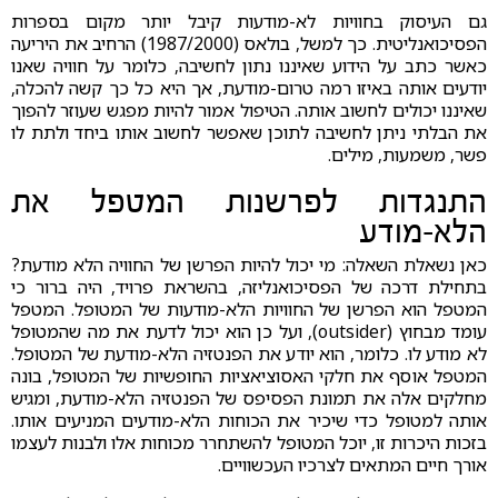
גם העיסוק בחוויות לא-מודעות קיבל יותר מקום בספרות
הפסיכואנליטית. כך למשל, בולאס (1987/2000) הרחיב את היריעה
כאשר כתב על הידוע שאיננו נתון לחשיבה, כלומר על חוויה שאנו
יודעים אותה באיזו רמה טרום-מודעת, אך היא כל כך קשה להכלה,
שאיננו יכולים לחשוב אותה. הטיפול אמור להיות מפגש שעוזר להפוך
את הבלתי ניתן לחשיבה לתוכן שאפשר לחשוב אותו ביחד ולתת לו
פשר, משמעות, מילים.
התנגדות לפרשנות המטפל את
הלא-מודע
כאן נשאלת השאלה: מי יכול להיות הפרשן של החוויה הלא מודעת?
בתחילת דרכה של הפסיכואנליזה, בהשראת פרויד, היה ברור כי
המטפל הוא הפרשן של החוויות הלא-מודעות של המטופל. המטפל
עומד מבחוץ (outsider), ועל כן הוא יכול לדעת את מה שהמטופל
לא מודע לו. כלומר, הוא יודע את הפנטזיה הלא-מודעת של המטופל.
המטפל אוסף את חלקי האסוציאציות החופשיות של המטופל, בונה
מחלקים אלה את תמונת הפסיפס של הפנטזיה הלא-מודעת, ומגיש
אותה למטופל כדי שיכיר את הכוחות הלא-מודעים המניעים אותו.
בזכות היכרות זו, יוכל המטופל להשתחרר מכוחות אלו ולבנות לעצמו
אורך חיים המתאים לצרכיו העכשוויים.