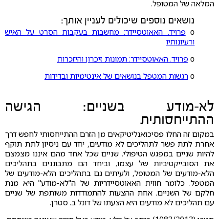
המלאה של המטופל.
נושאים נוספים שיכולים לעניין אותך:
ο
פרויד. האאוטסיידר: מחשבות בעקבות הסרט על האיש
ורעיונותיו
ο
פרויד. האאוטסיידר: תמונות זיכרון והיזכרות
ο
רגשות המטפל בנושאים של אינטימיות ובדידות
לא-מודע בשניים: הגישה
ההתייחסותית
במקום זה החלו פסיכואנליטיקאים מן הזרם ההתייחסותי לחפש דרך
אחרת לתת פשר לתהליכים לא מודעים, יחד עם ניסיון לתת תוקף
להיות שניים במפגש הטיפולי. שניים שכל אחד מהם איננו מצמצם
את הסובייקטיביות של עצמו, וביחד הם מתבוננים בתהליכים
הלא-מודעים של המטופל, ולעיתים גם בתהליכים הלא-מודעים של
המטפל. כלומר חווית האאוטסיידריות של ה"לא-מודע" היא מנת
חלקם של השניים. אחת ההצעות להתמודדות משותפת של שניים
עם תהליכים לא מודעים היא הצעתו של דונל ב. סטרן.