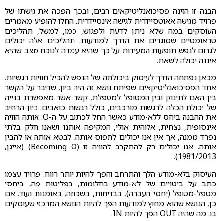
הבנה זו הזינה פסיכואנליטיקאים רבים, ובכך הפכה את גישתו של
פרויד מגישה אאוטסיידרית לגישה אינסיידרית. החלו להופיע מאמרים
העוסקים במה שלא ניתן לדעת ולפגוש, כמו, למשל, תהליכים
טראומטיים שסוגרים את הדרך למודעות. תהליכים אלה יכולים
לגרום לנפש תופעות המעידות על כך שהיא עמדה לנוכח מצב שהיא
איננה יכולה לשאת.
מכאן נפתחה הדרך לעיסוק ביכולתה של הנפש להכיל חוויות רגשיות.
אחד הפסיכואנליטיקאים שפיתח נושא זה היה ביון, שדיבר על הקשר
בין האם לתינוק ובין המטופל למטפלת, קשר אשר מאפשרת בנייה
של יכולת הכלה לרגשות מורכבים, כולל רגשות כואבים. ביון הרחיב
את ההבנה ביחס ללא-מודע כאשר החל לכתוב על ה-O: אותה הוויה
אינסופית, נצחית, אלוהית אולי, המקיפה אותנו ושאנו חלק בלתי
נפרד ממנה, אך אין אנו יכולים לתפוס אותה, לבטא אותה או להבין
אותה. אנו יכולים רק להתקרב להוויה זו (Becoming O) (אייגן,
1981/2013).
העיסוק בלא-מודע הלך והתרחב והפך להיות יותר רווח. פרויד עצמו
כתב על ביטויים של לא-מודע בחלומות, בפליטות פה, ביחסי
מטפל-מטופל (יחסי העברה), בבדיחות, בשכחה, באומנות ועוד. אם
כן, הנושא שהוא מחוץ למודעות הפך להיות הנושא המרכזי שעוסקים
בו. מה שהיה OUT הפך להיות IN.