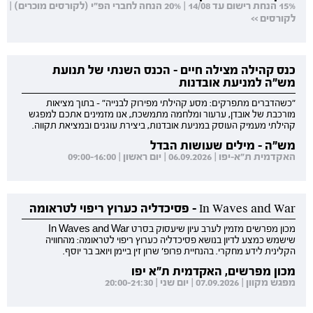
15% הנחת רישום עד 14/08 | 20% הנחה לחברי הפ"י (לקורסים מוכרים) |
לקורסים >>
כנס קהילה מצילה חיים - הכנס השנתי של תנועת
מש"ה למניעת אובדנות
"כשהדברים מתפרקים: מסע קהילתי מפירוק לבנייה" - בתוך מציאות
מורכבת של אובדן, ערעור ומלחמה מתמשכת, אנו מזמינים אתכם למפגש
קהילתי מעמיק העוסק במניעת אובדנות, ביצירת עוגנים ובמציאת תקווה.
מש"ה - מילים שעושות הבדל
האקדמית ת"א-יפו | 06.09.2026 | יום ראשון | 09:00-16:00
In Waves and War - פסיכדליה כערוץ ריפוי לטראומה
מכון מפרשים מזמין לערב עיון שיעסוק בסרט In Waves and War
שישמש כמצע לדיון בנושא פסיכדליה כערוץ ריפוי לטראומה: מהחוויה
הקלינית לידע מחקרי. בהנחיית פרופ' שרון זין ביימן ויואב בר יוסף.
מכון מפרשים, האקדמית ת"א יפו
מפגש מקוון | 07.09.2026 | יום שני | 20:00-21:30