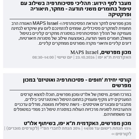
מעבר לסף הידוע: תהליכי פסיכותרפיה בשילוב עם
טיפול בחומרים משני תודעה - מחקר, תיאוריה
ופרקטיקה
מכון מפרשים לחקר והוראת הפסיכותרפיה ו- MAPS Israel האגודה הרב
תחומית למחקרים פסיכדליים, שמחים להזמינכם ליום עיון שיוקדש לבחינה
מעמיקה של תהליך הפסיכותרפיה במסגרת מחקרים קליניים בטיפול
משולב חומרים משני תודעה, באמצעות שילוב של מסגרות תיאורטיות,
דיונים קליניים ותיאורי מקרה מפורטים ממחקרים קליניים.
מכון מפרשים, MAPS Israel
האקדמית ת"א יפו | 23.10.2026 | יום שישי | 08:30-14:00
קורסי יחידת 'חופים - פסיכותרפיה ואוטיזם' במכון
מפרשים
במרכז חופים, מיסודן של אלו"ט ומכון מפרשים, תוכלו למצוא קורסים
המעניקים ידע מקיף ומעמיק בתחום הטיפול האינטגרטיבי בילדים,
מתבגרים ומבוגרים אוטיסטים - גישות טיפוליות מגוונות, מודלים עדכניים
והתערבויות לסוגיות מרכזיות העולות במסגרת טיפול רב ממדי במטופלים
ובני משפחותיהם.
מכון מפרשים, האקדמית ת"א יפו, בשיתוף אלו"ט
15% הנחת רישום עד 14/08 | 20% הנחה לחברי הפ"י (לקורסים מוכרים) |
לקורסים >>