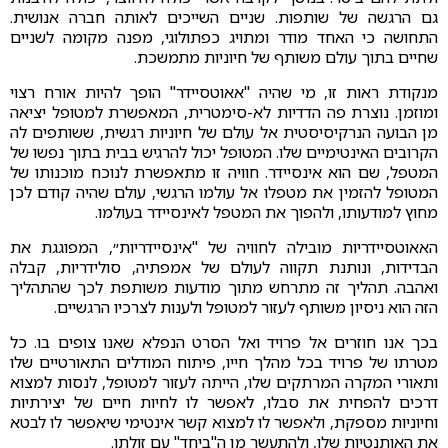
גם הרגשה של שותפות. שניים השייכים לאותה חברה אנושית.
התחושה כי האחד מודר ומתויג כפתולוגי, מפנה מקומה לשניים
שחיים בתוך עולם משותף של חיוניות מתמשכת.
מנקודת ראות זו, מי שהיה "אאוטסיידר" הופך להיות אורח רצוי
ומוזמן. נוצרת פה הדדיות לא-סימטרית, המאפשרת למטופל יציאה
מן הבועה הנרקיסיסטית אל עולם של חיוניות רגשית, ששותפים לה
הקרובים האינטימיים שלו. המטופל יכול להרגיש בבית בתוך נפשו של
המטפל, שם הוא אינסיידר. חוויה זו מתאפשרת לנוכח מוכנותו של
המטופל להזמין את מטפלו אל עולמו הרגשי, עולם שהיה קודם לכן
מחוץ למודעותו, ולהפוך את המטפל לאינסיידר בעולמו.
האאוטסיידריות מובילה לחוויה של "אינסיידריות״, המפוגגת את
הבדידות, ונותנת תקווה לעולם של אמפתיה, סולידריות, קבלה
ואהבה. תהליך זה מתרחש מתוך מודעות משותפת לכך שהתהליך
הזה הוא ניסיון משותף לעזור למטופל ולענות לצרכיו הרגשיים.
בכך אנו חוזרים אל פרויד ואל הסרט הנפלא שאנו צופים בו. כל
מטרתו של פרויד בכל מהלך חייו, פיתוח המודלים התאורטיים שלו
ותאורי המקרה המרתקים שלו, הייתה לעזור למטופל, לנסות למצוא
דרכים להפחית את סבלו, לאפשר לו לחיות חיים של יצירתיות
וחיוניות מספקת, ולאפשר לו למצוא קשר אינטימי שיאפשר לו לבטא
את האותנטיות שלו, ולהתעשר מן ה"ביחד" עם זולתו.