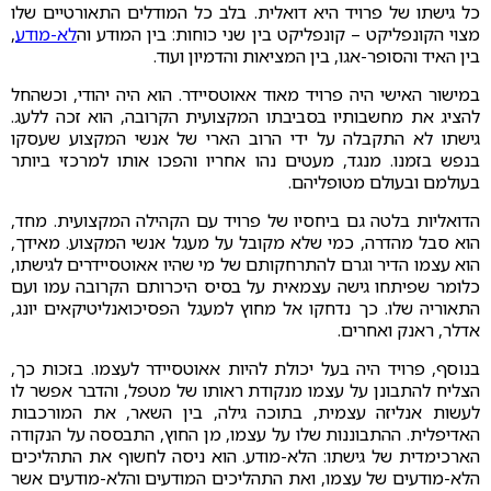
כל גישתו של פרויד היא דואלית. בלב כל המודלים התאורטיים שלו
מצוי הקונפליקט – קונפליקט בין שני כוחות: בין המודע וה
לא-מודע
,
בין האיד והסופר-אגו, בין המציאות והדמיון ועוד.
במישור האישי היה פרויד מאוד אאוטסיידר. הוא היה יהודי, וכשהחל
להציג את מחשבותיו בסביבתו המקצועית הקרובה, הוא זכה ללעג.
גישתו לא התקבלה על ידי הרוב הארי של אנשי המקצוע שעסקו
בנפש בזמנו. מנגד, מעטים נהו אחריו והפכו אותו למרכזי ביותר
בעולמם ובעולם מטופליהם.
הדואליות בלטה גם ביחסיו של פרויד עם הקהילה המקצועית. מחד,
הוא סבל מהדרה, כמי שלא מקובל על מעגל אנשי המקצוע. מאידך,
הוא עצמו הדיר וגרם להתרחקותם של מי שהיו אאוטסיידרים לגישתו,
כלומר שפיתחו גישה עצמאית על בסיס היכרותם הקרובה עמו ועם
התאוריה שלו. כך נדחקו אל מחוץ למעגל הפסיכואנליטיקאים יונג,
אדלר, ראנק ואחרים.
בנוסף, פרויד היה בעל יכולת להיות אאוטסיידר לעצמו. בזכות כך,
הצליח להתבונן על עצמו מנקודת ראותו של מטפל, והדבר אפשר לו
לעשות אנליזה עצמית, בתוכה גילה, בין השאר, את המורכבות
האדיפלית. ההתבוננות שלו על עצמו, מן החוץ, התבססה על הנקודה
הארכימדית של גישתו: הלא-מודע. הוא ניסה לחשוף את התהליכים
הלא-מודעים של עצמו, ואת התהליכים המודעים והלא-מודעים אשר