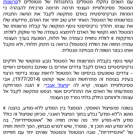
עם השנים נתקלו מטפלים בהתנגדות של מטופלים ל
פרשנות
המטפל. פסיכולוגיית העצמי תרמה תרומה מרכזית להבהרה כי
המהות הנרקיסיסטית באדם מתקשה לקבל את הגישה החבויה
בפרשנותו של המטפל: האחר יודע טוב יותר את האדם, מידיעתו שלו
את עצמו. תהליך נרקיסיסטי נוסף המקשה על קבלת פרשנותו של
המטפל הוא הקושי של האדם להימצא בעמדה של מי שזקוק לזולתו.
הזדקקות זו לזולת נחווית כעמדה של תלות, הפוגעת בערך העצמי.
עמדה החווה את הזולת (המטפל) כרואה בו תינוק תלותי, ולא מקבל
אותו כבוגר השווה לו מבחינה מנטלית.
קושי נוסף בקבלת הפרשנות של המטפל נובע מהקושי של חלקים
נרקיסיסטיים באדם לקבל צדדים אחרים בו שאינם נתפסים ראויים
– צדדים שפוגעים בניסיונו של המטופל לראות עצמו בדימוי הרצוי
בעיניו. בצומת זה מתרחשת הגנה אשר קוהוט (1977/2014), אבי
פסיכולוגיית העצמי, קרא לה ״
פיצול אנכי
״. זו הגנה המרחיקה
ממודעותו של האדם את התהליכים אשר הנפש מתקשה לקבל אל
עצמה ולזהותם כחלק בלתי נפרד מן העצמי.
בשונה מהפיצול האופקי, המפצל בין המודע ללא-מודע, בהגנה זו
מושג ה"לא-מודע" נבלע בתוך הפיצול האנכי, מכיוון שפיצול זה כולל
מודע ולא-מודע יחד. מה שהיה חוויה של "אאוטסיידריות", בה
הלא־מודע הוא תוכן זר, מופרד, שיש לפרש מבחוץ, הפך להיות חוויה
של "אינסיידריות", שבה המטופל והמטפל שוהים יחד עם חווייתו