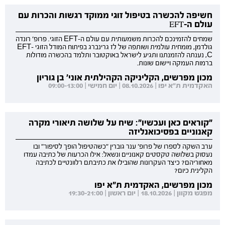
חשיפה להכשרה בטיפול זוגי ממוקד רגשות והכרות עם
עולם ה-EFT
שמחים להזמינכם להכרות משמעותית עם עולם ה-EFT הזוגי. פרופ' רונדה
גולדמן, מומחית עולמית ושותפה של לז גרינברג בפיתוח המודל הזוגי EFT-
C, נענתה להזמנתנו ותגיע לישראל באוקטובר ותלמד בהכשרה מודולות
ברמות העמקה ויישום שונות.
מכון מפרשים, הקליניקה הקהילתית אוני' בן גוריון
האקדמית ת"א יפו | 08.10.2026 | יום חמישי | 09:00-13:00
"קוראים כאן ועכשיו": שיח על שלושה תיאורי מקרה
קאנוניים בפסיכואנליזה
ערב השקה לספרו של פרופ' ענר גוברין "כשהטיפול הופך לסיפור" ובו
נעסוק בשלושה טקסטים קאנוניים ונשאל: אילו הכרעות של כתיבה עמדו
מאחוריהם? כיצד העקרונות שהובילו את כתיבתם רלוונטיים לכתיבה
הקלינית כיום?
מכון מפרשים, האקדמית ת"א יפו
מפגש מקוון | 18.10.2026 | יום ראשון | 19:30-21:00