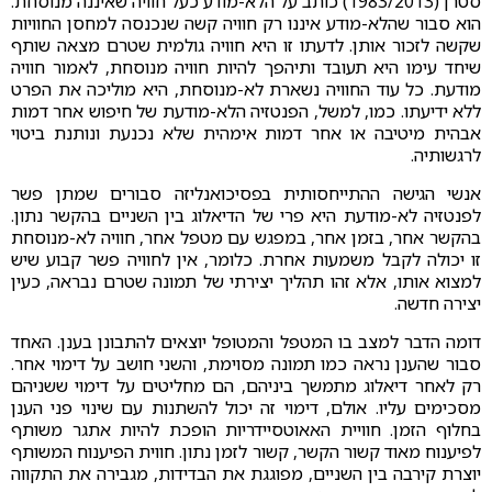
סטרן (1983/2013) כותב על הלא-מודע כעל חוויה שאיננה מנוסחת.
הוא סבור שהלא-מודע איננו רק חוויה קשה שנכנסה למחסן החוויות
שקשה לזכור אותן. לדעתו זו היא חוויה גולמית שטרם מצאה שותף
שיחד עימו היא תעובד ותיהפך להיות חוויה מנוסחת, לאמור חוויה
מודעת. כל עוד החוויה נשארת לא-מנוסחת, היא מוליכה את הפרט
ללא ידיעתו. כמו, למשל, הפנטזיה הלא-מודעת של חיפוש אחר דמות
אבהית מיטיבה או אחר דמות אימהית שלא נכנעת ונותנת ביטוי
לרגשותיה.
אנשי הגישה ההתייחסותית בפסיכואנליזה סבורים שמתן פשר
לפנטזיה לא-מודעת היא פרי של הדיאלוג בין השניים בהקשר נתון.
בהקשר אחר, בזמן אחר, במפגש עם מטפל אחר, חוויה לא-מנוסחת
זו יכולה לקבל משמעות אחרת. כלומר, אין לחוויה פשר קבוע שיש
למצוא אותו, אלא זהו תהליך יצירתי של תמונה שטרם נבראה, כעין
יצירה חדשה.
דומה הדבר למצב בו המטפל והמטופל יוצאים להתבונן בענן. האחד
סבור שהענן נראה כמו תמונה מסוימת, והשני חושב על דימוי אחר.
רק לאחר דיאלוג מתמשך ביניהם, הם מחליטים על דימוי ששניהם
מסכימים עליו. אולם, דימוי זה יכול להשתנות עם שינוי פני הענן
בחלוף הזמן. חוויית האאוטסיידריות הופכת להיות אתגר משותף
לפיענוח מאוד קשור הקשר, קשור לזמן נתון. חווית הפיענוח המשותף
יוצרת קירבה בין השניים, מפוגגת את הבדידות, מגבירה את התקווה