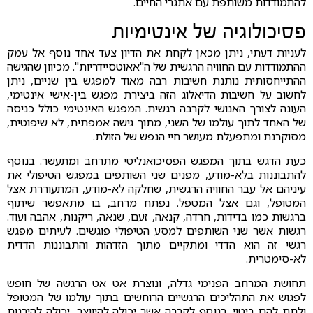
להתמודדות משותפת עם אתגרי החיים.
פסיכולוגיה של אינטימיות
לעניות דעתי, ניתן מכאן לקחת את הדיון צעד אחד נוסף אל עמק
ההתמודדות עם החוויה הרגשית של ה"אאוטסיידריות". מכיוון שהגישה
ההתייחסותית נותנת חשיבות רבה מאוד למפגש בין שניים, ניתן
לחשוב על חשיבות הדיאלוג הזה ביצירת מפגש בין-אישי אינטימי,
העונה לצורך האנושי לקרבה רגשית. המפגש האינטימי כולל כניסה
של האחד לתוך עולמו של השני, מתוך גישה אמפתית, לא שיפוטית,
מסוקרנת ומתפעלת מעושר חיי הנפש של הזולת.
כעת הדגש בתוך המפגש הפסיכואנליטי מתרחב ומתעשר. בנוסף
להתבוננות בלא-מודע, מפנים שני השותפים במפגש הטיפולי את
עיניהם אל עבר החוויה הרגשית, שחלקה לא-מודע, המתעוררת אצל
המטופל, וגם אצל המטפל. נפתח מרחב, בו מתאפשר שיתוף
ברגשות כמו בדידות, חרדה, קנאה, זעם, שנאה, ריקנות, אהבה ועוד.
רגשות אשר שני השותפים למסע הטיפולי פוגשים. לעיתים מפגש
רגשי זה הוא הדדי ומתקיים מתוך הזדהות והתבוננות הדדית
לא-סימטרית.
תחושת המרחב הפנימי גדלה, ונוצרת אט אט הרגשה של חופש
לפגוש את התהליכים הרגשיים הרוחשים בתוך עולמו של המטופל
ולתת להם ביטוי. בנוסף לקרבה אשר יכולה להיווצר, יכולה להיבנות