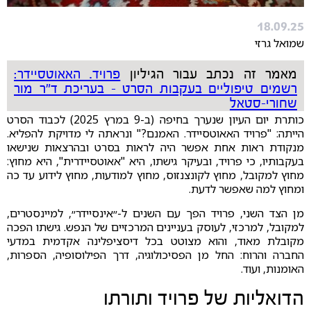
18.09.25
שמואל גרזי
מאמר זה נכתב עבור הגיליון
פרויד. האאוטסיידר:
רשמים טיפוליים בעקבות הסרט - בעריכת ד"ר מור
שחורי-סטאל
כותרת יום העיון שנערך בחיפה (ב-9 במרץ 2025) לכבוד הסרט
הייתה: "פרויד האאוטסיידר. האמנם?" ונראתה לי מדויקת להפליא.
מנקודת ראות אחת אפשר היה לראות בסרט ובהרצאות שנישאו
בעקבותיו, כי פרויד, ובעיקר גישתו, היא "אאוטסיידרית", היא מחוץ:
מחוץ למקובל, מחוץ לקונצנזוס, מחוץ למודעות, מחוץ לידוע עד כה
ומחוץ למה שאפשר לדעת.
מן הצד השני, פרויד הפך עם השנים ל-״אינסיידר״, למיינסטרים,
למקובל, למרכזי, לעוסק בעניינים המרכזיים של הנפש. גישתו הפכה
מקובלת מאוד, והוא מצוטט בכל דיסציפלינה אקדמית במדעי
החברה והרוח: החל מן הפסיכולוגיה, דרך הפילוסופיה, הספרות,
האומנות, ועוד.
הדואליות של פרויד ותורתו