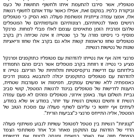
מטופליו, אשר סירבו להתעמת איתו ולחשוף תחושות של כעס
וביקורת כלפיו. במקום זאת, אפילו כאשר עודד אותם לחשוף רגשות
אלו, אמצו עמדה צייתנית ומשתפת פעולה. הוא הסיק כי מטופלים
רגישים מאוד לנטיותיהם, רצונותיהם והעדפותיהם של המטפלים
שלהם ומרבית הזמן מתאימים עצמם לאלו מבלי למחות. פרנקל
מוסיף כי ניסיונו מורה על כך שנטייה זו אינה שכיחה רק בקרב
מטופלים שחוו טראומות קשות אלא גם בקרב אלו שחוו וריאציות
שונות של נטישות רגשיות.
פרנצי זיהה אף את נטייתו להזדהות עם מטופליו כתוקפנים ופרנקל
מציע כי נטייה זו רווחת בקרב מטפלים אשר רבים מהם התמודדו
בילדותם עם דרישות נרקסיסטיות ותלותיות של הוריהם. נטייה זו
להזדהות עם מטופלים כתוקפנים יכולה להתבטא במגוון דרכים
כאמפתיה ללא שורשים עמוקים, חמימות או מעורבות שטחית,
היענות לדרישות של מטופלים בניגוד לרגשות המטפל, קושי סביב
גביית תשלום ועוד. באופן אירוני, מטופלים מזהים לא פעם עמדה
רגשית זו וחשים נטושים רגשית עוד יותר, במודע או שלא במודע.
לעיתים אף יחושו כי עליהם לשתף פעולה עם מסכת הטוב של
המטפל, אליה התייחס פרנצי כ"צביעות הורית".
"קנוניות" רגשיות בין מטפל למטופל עשויות לנבוע משיתוף פעולה
הדדי של הזדהות עם התוקפן מאחר וכל אחד משתתפי הצמד
הטיפולי חווה את האחר כמאיים ומנסה לרצות את דרישותיו