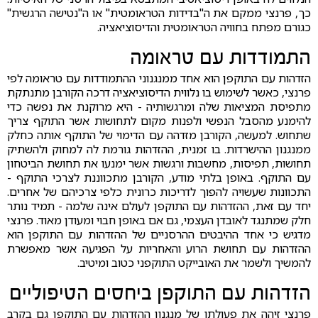
כך, פרנצי ממקם את ה"בדידות הטראומטית" או ה"נטישה הרגשית"
כגורם מפתח בחוויה הטראומטית והדיסוציאציה.
התמודדות עם טראומה
הזדהות עם התוקפן הוא אחד ממנגנוני ההתמודדות עם טראומה לפי
פרנצי, כאשר לשימוש בו נלווית הדיסוציאציה דרכה הקורבן מתנתקת
מתפיסת המציאות שלה ומרגשותיה - היא מרוקנת את נפשה כדי
להימנע מהסבל הנפשי ולפנות מקום לתחושות אשר התוקף צריך
שתחוש. למעשה, הקורבן מזדהה עם הדימוי של התוקף אותה כחלק
ממנגנון ההישרדות. בו זמנית, ההזדהות גורמת לה למחוק ולהשתיק
תחושות, תפיסות, מחשבות ורגשות אשר ימנעו את תחושת הביטחון
עם התוקף. באופן בלתי מודע, הקורבן מתכווננת לצרכי התוקף -
התכוונות שעשויה להפוך לדריכות כרונית כלפי צרכיהם של אחרים.
יחד עם זאת, ההזדהות עם התוקפן לעולם אינה שלמה - תמיד נותר
חלק שמתנגד לאובדן העצמי, גם אם באופן חבוי ומעודן מאוד. פרנצי
מדגיש כי אחד ההיבטים ההרסניים של ההזדהות עם התוקפן הוא
ההזדהות עם תחושת הרוע והאחריות על הפגיעה אשר מאפשרת
להמשיך ולשמר את האובייקט התוקפני כטוב ומיטיב.
הזדהות עם התוקפן ביחסים הטיפוליים
פרנצי זיהה את פעולתו של מנגנון ההזדהות עם התוקפן גם בקרב