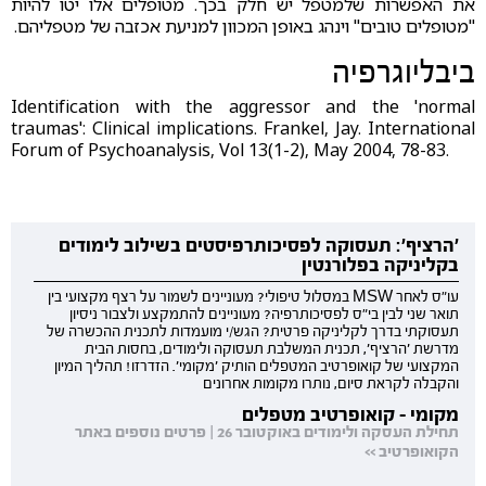
את האפשרות שלמטפל יש חלק בכך. מטופלים אלו יטו להיות
"מטופלים טובים" וינהג באופן המכוון למניעת אכזבה של מטפליהם.
ביבליוגרפיה
Identification with the aggressor and the 'normal
traumas': Clinical implications. Frankel, Jay. International
Forum of Psychoanalysis, Vol 13(1-2), May 2004, 78-83.
'הרציף': תעסוקה לפסיכותרפיסטים בשילוב לימודים
בקליניקה בפלורנטין
עו"ס לאחר MSW במסלול טיפולי? מעוניינים לשמור על רצף מקצועי בין
תואר שני לבין בי"ס לפסיכותרפיה? מעוניינים להתמקצע ולצבור ניסיון
תעסוקתי בדרך לקליניקה פרטית? הגש/י מועמדות לתכנית ההכשרה של
מדרשת 'הרציף', תכנית המשלבת תעסוקה ולימודים, בחסות הבית
המקצועי של קואופרטיב המטפלים הותיק 'מקומי'. הזדרזו! תהליך המיון
והקבלה לקראת סיום, נותרו מקומות אחרונים
מקומי - קואופרטיב מטפלים
תחילת העסקה ולימודים באוקטובר 26 | פרטים נוספים באתר
הקואופרטיב >>