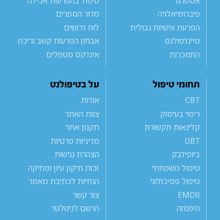
אספרגר
טיפול בהפרעות אכילה
פיברומיאלגיה
מדור הספרים
הפרעת אישיות גבולית
לוח דרושים
מיינדפולנס
אבחון הפרעות קשב וריכוז
התמכרות
אינדקס מטפלים
תחומי טיפול
על בטיפולנט
CBT
אודות
ריפוי בעיסוק
צוות האתר
קלינאות תקשורת
תקנון אתר
DBT
מדיניות פרטיות
ביופידבק
הצהרת נגישות
טיפול משפחתי
זכות תיקון עיון ומחיקה
טיפול פסיכולוגי
הנחיות לכתיבת מאמר
EMDR
צור קשר
היפנוזה
הרשם לניוזלטר