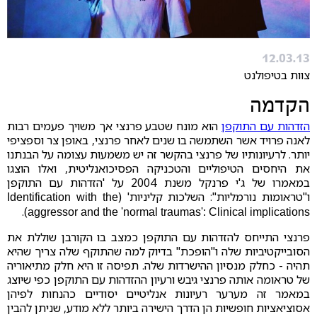
12.03.13
צוות בטיפולנט
הקדמה
הזדהות עם התוקפן
הוא מונח שטבע פרנצי אך משויך פעמים רבות
לאנה פרויד אשר השתמשה בו שנים לאחר פרנצי, באופן צר וספציפי
יותר. לרעיונותיו של פרנצי בהקשר זה יש משמעות עצומה על הבנתנו
את היחסים הטיפוליים והטכניקה הפסיכואנליטית, ואלו הוצגו
במאמרו של ג'י פרנקל משנת 2004 על 'הזדהות עם התוקפן
ו"טראומות נורמליות": השלכות קליניות' (
Identification with the
).
aggressor and the 'normal traumas': Clinical implications
פרנצי התייחס להזדהות עם התוקפן כמצב בו הקורבן שוללת את
הסובייקטיביות שלה ו"הופכת" בדיוק למה שהתוקף שלה צריך שהיא
תהיה - כחלק מנסיון ההישרדות שלה. תפיסה זו היא חלק מתיאוריה
של טראומה אותה פרנצי גיבש ורעיון ההזדהות עם התוקפן כפי שיוצג
במאמר זה מערער רעיונות אנליטיים יסודיים כהנחות לפיהן
אסוציאציות חופשיות הן הדרך הישירה ביותר ללא מודע, שניתן להבין