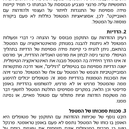
החופשיות עליה פרנצי מצביע מבוססת על הבחנתו כי תמיד קיימת
מידה מסוימת של התנגדות לויתור על העצמי ולהזדהות עם
האובייקט". לכן, אסוציאציות המטופל כוללות לא פעם ביקורת
מוסווה על המטפל.
2. הדדיות
רעיון ההזדהות עם התוקפן מבוסס על ההנחה כי דברי ופעולות
המטופל לא ניתנות להבנה במנותק מהאינטראקציה עם המטפל.
בהתאם, ניתן להניח כי קיימת מידה מסוימת של הדדיות בתהליך
הטיפולי. פרנצי ניסה לבחון את פורמט האנליזה ההדדית, אך פורמט
זה אינו הדרך היחידה בה המטפל מבנה את האינטראקציה הטיפולית.
ישנה הדדיות מסוימת גם בטיפולים "רגילים", אשר דרכה מתקשרות
הסובייקטיביות והנפש של המטפל עם אלו של המטופל. פרנצי זיהה
את הסכנות הטמונות בהדדיות מסוג זה: מטופלים יכולים להיפגע
ממה שהמטפל מרגיש או לא מרגיש, להשתמש בהדדיות באופן
סדיסטי וכן הלאה; במקרים מסוימים החלטת המטפל לחשוף דבר
מה משקפת הזדהות וציות פתולוגי עם מטופל מאיים, או נסיגה
ממנו.
3. סכנות סמכותו של המטפל
היבט נוסף של שכיחות ההזדהות עם התוקפן של מטופלים היא
האופן בו כוחו של המטפל נתפס לא פעם באופן טראומטי. פרנקל
טוען כי מרבית המטפלים אינם תופסים את עוצמת כוחם על