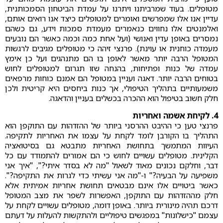
מטופלים. בעוד שמרביתנו ויתרנו על עמדת הביטחון הסמכותנית,
עדיין אנו אלו שמפרשים ואומרים למטופלים כיצד אנו רואים אותם,
ואלמנטים אלו נחווים כנאמרים מעמדת סמכות וידע, גם כשהם
נמסרים באופן עדין ואנושי (ועל אחת כמה וכמה כאשר הם נובעים
מעמדה כוחנית או עוינת). פרנצי זיהה כי מטופלים מגיבים לרגשות
המטופל הרבה יותר מאשר לאופן בו הם מתנהגים ועל כן אימץ
עמדה של כנות ופתיחות, בהנחה שזו תגרום למטופלים לחוש
בטוחים הרבה יותר. דאגה ועניין במטופל הם אמנם כוחות מרפאים
משמעותיים בתהליך הטיפולי, אך כנות ביחסים היא קריטית ולכן
חלק חשוב בטיפול הוא ההכרה בכשלים בעניין והדאגה.
4. לקיחת אשמה ואחריות
פרנצי טען כי ההיבט ההרסני ביותר של ההזדהות עם התוקפן הוא
התהליך בו הקורבן לומד לקחת על עצמו את האחריות לתקיפה.
העיוות המתמשך בתחושת האחריות מתבטא גם בסיטואציה
הקלינית. מטופלים עשויים לחוש כי הם אמורים להתמודד עם כל
דבר, וחלקם נכונים מאוד לשאול "מה לא בסדר איתי?", "איך אני
משפיעה על הבעיה?" ו-"מה אני עשיתי כדי לגרות את התקיפה?".
כאשר ביטויים אלו אינם מבטאים תחושת אחריות אמיתית אלא
חלק מההזדהות עם התוקפן, האפשרות לשפר את מצב המטופל
דרכם תהיה מינורית ביותר. באופן דומה, מטופלים עשויים לקחת על
עצמם "כישלונות" במפגשים טיפוליים ולהתקשות להעלות על דעתם