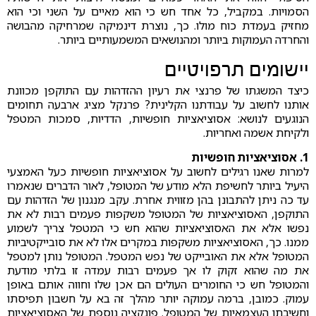
הסמויות. במקביל, כל אחד חש כי הוא מאיים על השני וכי הוא
מחזיק בעמדת כוח מולו. כך, נוצרת דינמיקה שמרחיקה מהבושה
והחרדה העמוקות ביותר ומהנושאים המשמעותיים ביותר.
יישומים תרפויטיים
כיצד המשגתו של פרנצי את רעיון ההזדהות עם התוקפן מכוונת
אותנו לחשוב על עבודתנו הקלינית? פרנקל מציג ארבעה תחומים
הנוגעים לנושא: אסוציאציות חופשיות, הדדיות, סמכות המטפל
ולקיחת אשמה ואחריות.
1. אסוציאציות חופשיות
למרות שאנו רגילים לחשוב על אסוציאציות חופשיות כעל האמצעי
היעיל ביותר לחשיפת הלא מודע של המטופל, לאור הדברים שנאמרו
עד כה ניתן להתבונן בהן מזווית אחרת. עקב מנגנון של הזדהות עם
התוקפן, האסוציאציות של המטופל משקפות פעמים רבות לא את
נפשו אלא את האסוציאציות שהוא חש כי המטפל צריך לשמוע
ממנו. כך, האסוציאציות משקפות במקרים אלו לא את סובייקטיביות
המטופל אלא את האובייקט של נפש המטפל. המטופל נותן למטפל
את מה שהוא זקוק לו אך פעמים רבות עמדה זו בלתי מודעת
והמטופל חש כי החומרים העולים הם אכן שלו וחווה אותם באופן
עמוק. כמובן, ברמה עמוקה יותר מהלך זה בא על חשבון תפיסתו
וחשיבתו העצמאיות של המטופל. פונקציה נוספת של האסוציאציות