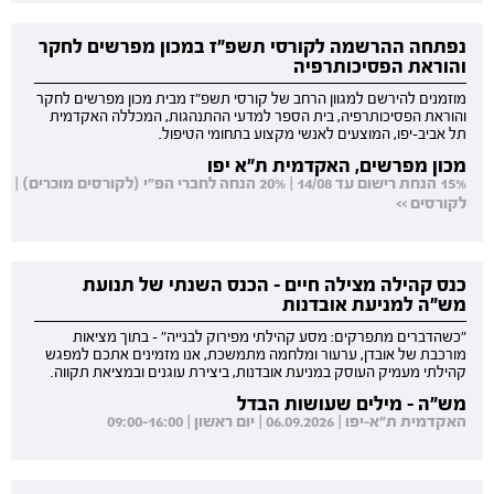
נפתחה ההרשמה לקורסי תשפ"ז במכון מפרשים לחקר
והוראת הפסיכותרפיה
מוזמנים להירשם למגוון הרחב של קורסי תשפ"ז מבית מכון מפרשים לחקר
והוראת הפסיכותרפיה, בית הספר למדעי ההתנהגות, המכללה האקדמית
תל אביב-יפו, המוצעים לאנשי מקצוע בתחומי הטיפול.
מכון מפרשים, האקדמית ת"א יפו
15% הנחת רישום עד 14/08 | 20% הנחה לחברי הפ"י (לקורסים מוכרים) |
לקורסים >>
כנס קהילה מצילה חיים - הכנס השנתי של תנועת
מש"ה למניעת אובדנות
"כשהדברים מתפרקים: מסע קהילתי מפירוק לבנייה" - בתוך מציאות
מורכבת של אובדן, ערעור ומלחמה מתמשכת, אנו מזמינים אתכם למפגש
קהילתי מעמיק העוסק במניעת אובדנות, ביצירת עוגנים ובמציאת תקווה.
מש"ה - מילים שעושות הבדל
האקדמית ת"א-יפו | 06.09.2026 | יום ראשון | 09:00-16:00