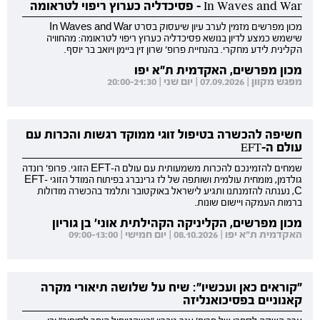
In Waves and War - פסיכדליה כערוץ ריפוי לטראומה
מכון מפרשים מזמין לערב עיון שיעסוק בסרט In Waves and War
שישמש כמצע לדיון בנושא פסיכדליה כערוץ ריפוי לטראומה: מהחוויה
הקלינית לידע מחקרי. בהנחיית פרופ' שרון זין ביימן ויואב בר יוסף.
מכון מפרשים, האקדמית ת"א יפו
מפגש מקוון | 07.09.2026 | יום שני | 20:00-21:30
חשיפה להכשרה בטיפול זוגי ממוקד רגשות והכרות עם
עולם ה-EFT
שמחים להזמינכם להכרות משמעותית עם עולם ה-EFT הזוגי. פרופ' רונדה
גולדמן, מומחית עולמית ושותפה של לז גרינברג בפיתוח המודל הזוגי EFT-
C, נענתה להזמנתנו ותגיע לישראל באוקטובר ותלמד בהכשרה מודולות
ברמות העמקה ויישום שונות.
מכון מפרשים, הקליניקה הקהילתית אוני' בן גוריון
האקדמית ת"א יפו | 08.10.2026 | יום חמישי | 09:00-13:00
"קוראים כאן ועכשיו": שיח על שלושה תיאורי מקרה
קאנוניים בפסיכואנליזה