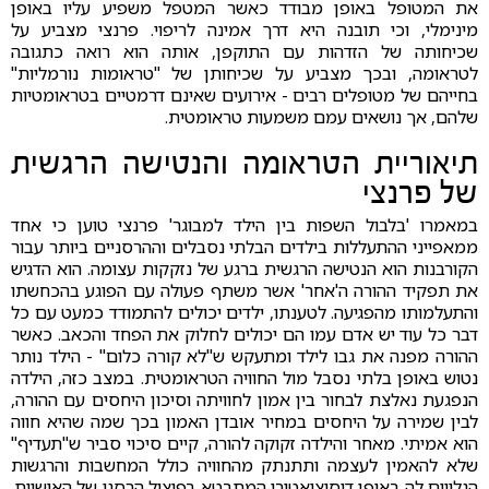
את המטופל באופן מבודד כאשר המטפל משפיע עליו באופן
מינימלי, וכי תובנה היא דרך אמינה לריפוי. פרנצי מצביע על
שכיחותה של הזדהות עם התוקפן, אותה הוא רואה כתגובה
לטראומה, ובכך מצביע על שכיחותן של "טראומות נורמליות"
בחייהם של מטופלים רבים - אירועים שאינם דרמטיים בטראומטיות
שלהם, אך נושאים עמם משמעות טראומטית.
תיאוריית הטראומה והנטישה הרגשית
של פרנצי
במאמרו 'בלבול השפות בין הילד למבוגר' פרנצי טוען כי אחד
ממאפייני ההתעללות בילדים הבלתי נסבלים וההרסניים ביותר עבור
הקורבנות הוא הנטישה הרגשית ברגע של נזקקות עצומה. הוא הדגיש
את תפקיד ההורה ה'אחר' אשר משתף פעולה עם הפוגע בהכחשתו
והתעלמותו מהפגיעה. לטענתו, ילדים יכולים להתמודד כמעט עם כל
דבר כל עוד יש אדם עמו הם יכולים לחלוק את הפחד והכאב. כאשר
ההורה מפנה את גבו לילד ומתעקש ש"לא קורה כלום" - הילד נותר
נטוש באופן בלתי נסבל מול החוויה הטראומטית. במצב כזה, הילדה
הנפגעת נאלצת לבחור בין אמון לחוויתה וסיכון היחסים עם ההורה,
לבין שמירה על היחסים במחיר אובדן האמון בכך שמה שהיא חווה
הוא אמיתי. מאחר והילדה זקוקה להורה, קיים סיכוי סביר ש"תעדיף"
שלא להאמין לעצמה ותתנתק מהחוויה כולל המחשבות והרגשות
הנלווים לה באופן דיסוציאטיבי המתבטא בפיצול הרסני של האישיות.