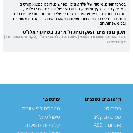
במרכז חופים, מיסודן של אלו"ט ומכון מפרשים, תוכלו למצוא קורסים
המעניקים ידע מקיף ומעמיק בתחום הטיפול האינטגרטיבי בילדים,
מתבגרים ומבוגרים אוטיסטים - גישות טיפוליות מגוונות, מודלים עדכניים
והתערבויות לסוגיות מרכזיות העולות במסגרת טיפול רב ממדי במטופלים
ובני משפחותיהם.
מכון מפרשים, האקדמית ת"א יפו, בשיתוף אלו"ט
15% הנחת רישום עד 14/08 | 20% הנחה לחברי הפ"י (לקורסים מוכרים) |
לקורסים >>
חיפושים נפוצים
שימושי
פסיכולוג
מטפלים לפי אזורים
פסיכולוג קליני
טיפול מוזל
אוטיזם | ASD
קליניקות להשכרה