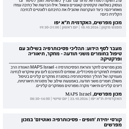
ערב השקה לספרו של פרופ' ענר גוברין "כשהטיפול הופך לסיפור" ובו
נעסוק בשלושה טקסטים קאנוניים ונשאל: אילו הכרעות של כתיבה עמדו
מאחוריהם? כיצד העקרונות שהובילו את כתיבתם רלוונטיים לכתיבה
הקלינית כיום?
מכון מפרשים, האקדמית ת"א יפו
מפגש מקוון | 18.10.2026 | יום ראשון | 19:30-21:00
מעבר לסף הידוע: תהליכי פסיכותרפיה בשילוב עם
טיפול בחומרים משני תודעה - מחקר, תיאוריה
ופרקטיקה
מכון מפרשים לחקר והוראת הפסיכותרפיה ו- MAPS Israel האגודה הרב
תחומית למחקרים פסיכדליים, שמחים להזמינכם ליום עיון שיוקדש לבחינה
מעמיקה של תהליך הפסיכותרפיה במסגרת מחקרים קליניים בטיפול
משולב חומרים משני תודעה, באמצעות שילוב של מסגרות תיאורטיות,
דיונים קליניים ותיאורי מקרה מפורטים ממחקרים קליניים.
מכון מפרשים, MAPS Israel
האקדמית ת"א יפו | 23.10.2026 | יום שישי | 08:30-14:00
קורסי יחידת 'חופים - פסיכותרפיה ואוטיזם' במכון
מפרשים