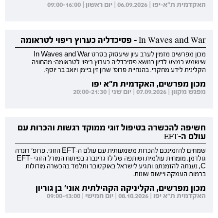
האקדמית ת"א-יפו | 06.09.2026 | יום ראשון | 09:00-16:00
In Waves and War - פסיכדליה כערוץ ריפוי לטראומה
מכון מפרשים מזמין לערב עיון שיעסוק בסרט In Waves and War
שישמש כמצע לדיון בנושא פסיכדליה כערוץ ריפוי לטראומה: מהחוויה
הקלינית לידע מחקרי. בהנחיית פרופ' שרון זין ביימן ויואב בר יוסף.
מכון מפרשים, האקדמית ת"א יפו
מפגש מקוון | 07.09.2026 | יום שני | 20:00-21:30
חשיפה להכשרה בטיפול זוגי ממוקד רגשות והכרות עם
עולם ה-EFT
שמחים להזמינכם להכרות משמעותית עם עולם ה-EFT הזוגי. פרופ' רונדה
גולדמן, מומחית עולמית ושותפה של לז גרינברג בפיתוח המודל הזוגי EFT-
C, נענתה להזמנתנו ותגיע לישראל באוקטובר ותלמד בהכשרה מודולות
ברמות העמקה ויישום שונות.
מכון מפרשים, הקליניקה הקהילתית אוני' בן גוריון
האקדמית ת"א יפו | 08.10.2026 | יום חמישי | 09:00-13:00