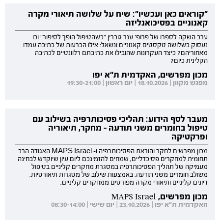
"קוראים כאן ועכשיו": שיח על שלושה תיאורי מקרה
קאנוניים בפסיכואנליזה
ערב השקה לספרו של פרופ' ענר גוברין "כשהטיפול הופך לסיפור" ובו
נעסוק בשלושה טקסטים קאנוניים ונשאל: אילו הכרעות של כתיבה עמדו
מאחוריהם? כיצד העקרונות שהובילו את כתיבתם רלוונטיים לכתיבה
הקלינית כיום?
מכון מפרשים, האקדמית ת"א יפו
מפגש מקוון | 18.10.2026 | יום ראשון | 19:30-21:00
מעבר לסף הידוע: תהליכי פסיכותרפיה בשילוב עם
טיפול בחומרים משני תודעה - מחקר, תיאוריה
ופרקטיקה
מכון מפרשים לחקר והוראת הפסיכותרפיה ו- MAPS Israel האגודה הרב
תחומית למחקרים פסיכדליים, שמחים להזמינכם ליום עיון שיוקדש לבחינה
מעמיקה של תהליך הפסיכותרפיה במסגרת מחקרים קליניים בטיפול
משולב חומרים משני תודעה, באמצעות שילוב של מסגרות תיאורטיות,
דיונים קליניים ותיאורי מקרה מפורטים ממחקרים קליניים.
מכון מפרשים, MAPS Israel
האקדמית ת"א יפו | 23.10.2026 | יום שישי | 08:30-14:00