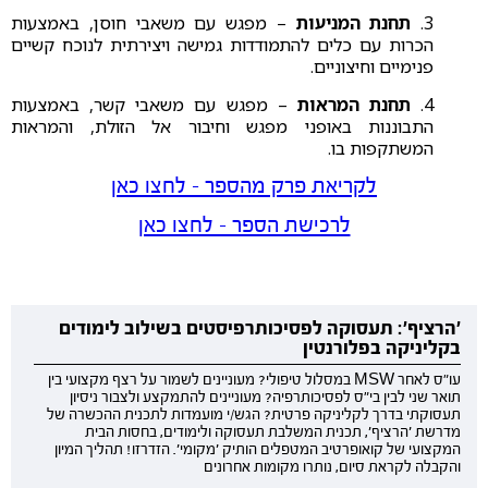
3.
תחנת המניעות
– מפגש עם משאבי חוסן, באמצעות
הכרות עם כלים להתמודדות גמישה ויצירתית לנוכח קשיים
פנימיים וחיצוניים.
4.
תחנת המראות
– מפגש עם משאבי קשר, באמצעות
התבוננות באופני מפגש וחיבור אל הזולת, והמראות
המשתקפות בו.
לקריאת פרק מהספר - לחצו כאן
לרכישת הספר - לחצו כאן
'הרציף': תעסוקה לפסיכותרפיסטים בשילוב לימודים
בקליניקה בפלורנטין
עו"ס לאחר MSW במסלול טיפולי? מעוניינים לשמור על רצף מקצועי בין
תואר שני לבין בי"ס לפסיכותרפיה? מעוניינים להתמקצע ולצבור ניסיון
תעסוקתי בדרך לקליניקה פרטית? הגש/י מועמדות לתכנית ההכשרה של
מדרשת 'הרציף', תכנית המשלבת תעסוקה ולימודים, בחסות הבית
המקצועי של קואופרטיב המטפלים הותיק 'מקומי'. הזדרזו! תהליך המיון
והקבלה לקראת סיום, נותרו מקומות אחרונים