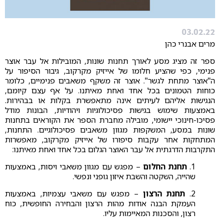
03.02.22
מרים אבנרי כהן
ספר זה מציג מסע לאורך תחנות שונות, המובילות אל עבר אוצר
פנימי, כפי שהציע חלומו של אייזיק מקרקוב, גיבור הסיפור על
ה"אוצר מתחת לגשר". אוצר זה משקף משאבים פנימיים, כלומר
כוחות הטמונים בכל אחד ואחת מאיתנו. על אף עצם קיומם,
הנגישות אליהם לעיתים אינה מתאפשרת בקלות או בבהירות.
באמצעות שימוש בגישות פסיכולוגיות ויהודיות, הבונות מודל
פסיכו-חינוכי יישומי, מובילה מחברת הספר את הקוראים בתחנות
שונות במסע, המשקפות מגוון משאבים פסיכולוגיים. התחנות,
המתחקות אחר עקבות סיפורו של אייזיק מקרקוב, מאפשרות
התקרבות הדרגתית אל עבר האוצר הגלום בכל אחד ואחת מאיתנו:
1.
תחנת החלום
– מפגש עם מגוון משאבי ויסות, באמצעות
שהייה, השקטה והשבת איזון גופני ונפשי.
2.
תחנת הרצון
– מפגש עם משאבי עצמיות, באמצעות
העמקת הבנה אודות מהות הרצון והבחירה החופשית, כוח
רצון, והסכנות המאיימות עליו.