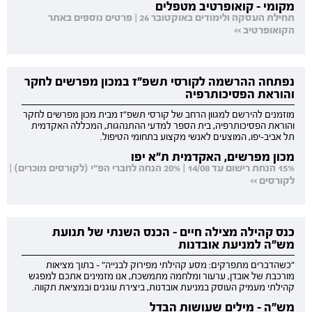
מקומי - קואופרטיב מטפלים
תחילת העסקה ולימודים באוקטובר 26 | פרטים נוספים באתר
הקואופרטיב >>
נפתחה ההרשמה לקורסי תשפ"ז במכון מפרשים לחקר
והוראת הפסיכותרפיה
מוזמנים להירשם למגוון הרחב של קורסי תשפ"ז מבית מכון מפרשים לחקר
והוראת הפסיכותרפיה, בית הספר למדעי ההתנהגות, המכללה האקדמית
תל אביב-יפו, המוצעים לאנשי מקצוע בתחומי הטיפול.
מכון מפרשים, האקדמית ת"א יפו
15% הנחת רישום עד 14/08 | 20% הנחה לחברי הפ"י (לקורסים מוכרים) |
לקורסים >>
כנס קהילה מצילה חיים - הכנס השנתי של תנועת
מש"ה למניעת אובדנות
"כשהדברים מתפרקים: מסע קהילתי מפירוק לבנייה" - בתוך מציאות
מורכבת של אובדן, ערעור ומלחמה מתמשכת, אנו מזמינים אתכם למפגש
קהילתי מעמיק העוסק במניעת אובדנות, ביצירת עוגנים ובמציאת תקווה.
מש"ה - מילים שעושות הבדל