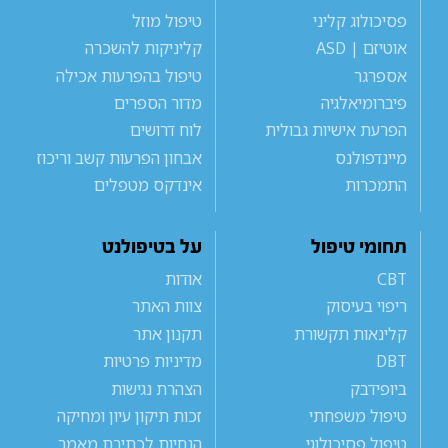
פסיכולוג קליני
טיפול מוזל
אוטיזם | ASD
קליניקות להשכרה
אספרגר
טיפול בהפרעות אכילה
פיברומיאלגיה
מדור הספרים
הפרעת אישיות גבולית
לוח דרושים
מיינדפולנס
אבחון הפרעות קשב וריכוז
התמכרות
אינדקס מטפלים
תחומי טיפול
על בטיפולנט
CBT
אודות
ריפוי בעיסוק
צוות האתר
קלינאות תקשורת
תקנון אתר
DBT
מדיניות פרטיות
ביופידבק
הצהרת נגישות
טיפול משפחתי
זכות תיקון עיון ומחיקה
טיפול פסיכולוגי
הנחיות לכתיבת מאמר