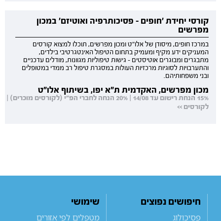
קורסי יחידת 'חופים - פסיכותרפיה ואוטיזם' במכון
מפרשים
במרכז חופים, מיסודן של אלו"ט ומכון מפרשים, תוכלו למצוא קורסים
המעניקים ידע מקיף ומעמיק בתחום הטיפול האינטגרטיבי בילדים,
מתבגרים ומבוגרים אוטיסטים - גישות טיפוליות מגוונות, מודלים עדכניים
והתערבויות לסוגיות מרכזיות העולות במסגרת טיפול רב ממדי במטופלים
ובני משפחותיהם.
מכון מפרשים, האקדמית ת"א יפו, בשיתוף אלו"ט
15% הנחת רישום עד 14/08 | 20% הנחה לחברי הפ"י (לקורסים מוכרים) |
לקורסים >>
חיפושים נפוצים
שימושי
פסיכולוג
מטפלים לפי אזורים