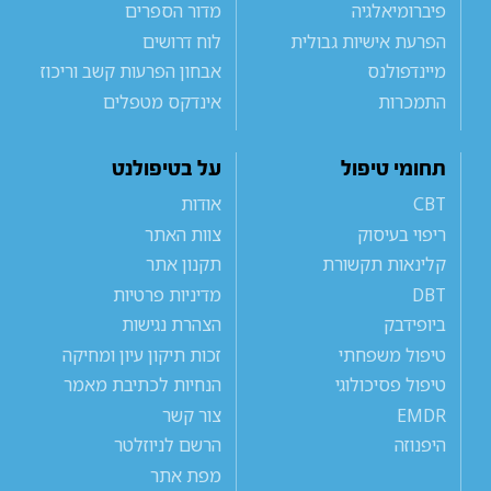
פיברומיאלגיה
מדור הספרים
הפרעת אישיות גבולית
לוח דרושים
מיינדפולנס
אבחון הפרעות קשב וריכוז
התמכרות
אינדקס מטפלים
תחומי טיפול
על בטיפולנט
CBT
אודות
ריפוי בעיסוק
צוות האתר
קלינאות תקשורת
תקנון אתר
DBT
מדיניות פרטיות
ביופידבק
הצהרת נגישות
טיפול משפחתי
זכות תיקון עיון ומחיקה
טיפול פסיכולוגי
הנחיות לכתיבת מאמר
EMDR
צור קשר
היפנוזה
הרשם לניוזלטר
מפת אתר