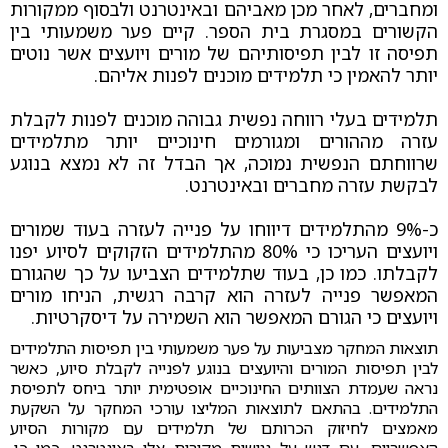
ומחברים, לאחר מכן מאביהם ובאינטרנט ולבסוף ממקורות
הקשורים במסגרת בית הספר. קיים פער משמעותי בין
תפיסה זו לבין תפיסותיהם של מורים ויועצים אשר נוטים
יותר להאמין כי תלמידים מוכנים לפנות אליהם.
תלמידים בעלי רווחה נפשית גבוהה מוכנים לפנות לקבלת
עזרה מההורים ומגורמים חינוכיים יותר מתלמידים
שרווחתם הנפשית נמוכה, אך הבדל זה לא נמצא בנוגע
לבקשת עזרה מחברים ובאינטרנט.
כ-9% מהתלמידים דיווחו על פנייה לעזרה בעוד שמורים
ויועצים העריכו כי 80% מהתלמידים הזקוקים לסיוע יפנו
לקבלתו. כמו כן, בעוד שתלמידים הצביעו על כך שהגורם
המאפשר פנייה לעזרה הוא קרבה רגשית, הניחו מורים
ויועצים כי הגורם המאפשר הוא השמירה על דיסקרטיות.
תוצאות המחקר מצביעות על פער משמעותי בין תפיסות התלמידים
לבין תפיסות המורים והיועצים בנוגע לפנייה לקבלת סיוע, כאשר
נראה שעמדת הצוותים החינוכיים אופטימית יותר ביחס לתפיסת
התלמידים. בהתאם לתוצאות המליצו עורכי המחקר על השקעת
מאמצים לחיזוק הכרותם של תלמידים עם מקורות הסיוע