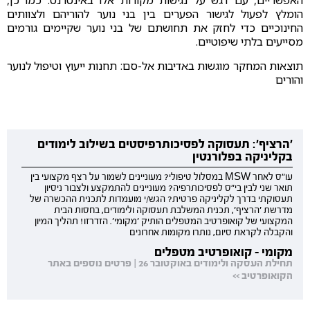
האפשריים, עם דגש על נגישות מקורות אלו באינטרנט. כמו כן,
הומלץ לפעול לגישור הפערים בין בני נוער להוריהם ולצוותים
החינוכיים כדי לחזק את תחושתם של בני נוער שקיימים גורמים
מסייעים בלתי שיפוטיים.
תוצאות המחקר מוגשות באדיבות אל-סם: תחנות ייעוץ וטיפול לנוער
והורים
'הרציף': תעסוקה לפסיכותרפיסטים בשילוב לימודים
בקליניקה בפלורנטין
עו"ס לאחר MSW במסלול טיפולי? מעוניינים לשמור על רצף מקצועי בין
תואר שני לבין בי"ס לפסיכותרפיה? מעוניינים להתמקצע ולצבור ניסיון
תעסוקתי בדרך לקליניקה פרטית? הגש/י מועמדות לתכנית ההכשרה של
מדרשת 'הרציף', תכנית המשלבת תעסוקה ולימודים, בחסות הבית
המקצועי של קואופרטיב המטפלים הותיק 'מקומי'. הזדרזו! תהליך המיון
והקבלה לקראת סיום, נותרו מקומות אחרונים
מקומי - קואופרטיב מטפלים
תחילת העסקה ולימודים באוקטובר 26 | פרטים נוספים באתר
הקואופרטיב >>