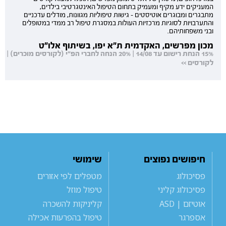
המעניקים ידע מקיף ומעמיק בתחום הטיפול האינטגרטיבי בילדים,
מתבגרים ומבוגרים אוטיסטים - גישות טיפוליות מגוונות, מודלים עדכניים
והתערבויות לסוגיות מרכזיות העולות במסגרת טיפול רב ממדי במטופלים
ובני משפחותיהם.
מכון מפרשים, האקדמית ת"א יפו, בשיתוף אלו"ט
15% הנחת רישום עד 14/08 | 20% הנחה לחברי הפ"י (לקורסים מוכרים) |
לקורסים >>
חיפושים נפוצים
שימושי
פסיכולוג
מטפלים לפי אזורים
פסיכולוג קליני
טיפול מוזל
אוטיזם | ASD
קליניקות להשכרה
אספרגר
טיפול בהפרעות אכילה