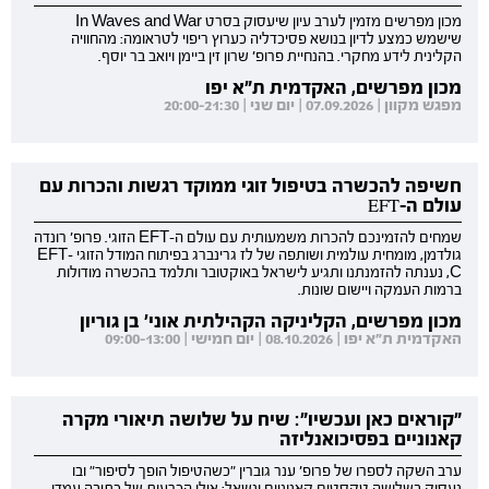
מכון מפרשים מזמין לערב עיון שיעסוק בסרט In Waves and War
שישמש כמצע לדיון בנושא פסיכדליה כערוץ ריפוי לטראומה: מהחוויה
הקלינית לידע מחקרי. בהנחיית פרופ' שרון זין ביימן ויואב בר יוסף.
מכון מפרשים, האקדמית ת"א יפו
מפגש מקוון | 07.09.2026 | יום שני | 20:00-21:30
חשיפה להכשרה בטיפול זוגי ממוקד רגשות והכרות עם
עולם ה-EFT
שמחים להזמינכם להכרות משמעותית עם עולם ה-EFT הזוגי. פרופ' רונדה
גולדמן, מומחית עולמית ושותפה של לז גרינברג בפיתוח המודל הזוגי EFT-
C, נענתה להזמנתנו ותגיע לישראל באוקטובר ותלמד בהכשרה מודולות
ברמות העמקה ויישום שונות.
מכון מפרשים, הקליניקה הקהילתית אוני' בן גוריון
האקדמית ת"א יפו | 08.10.2026 | יום חמישי | 09:00-13:00
"קוראים כאן ועכשיו": שיח על שלושה תיאורי מקרה
קאנוניים בפסיכואנליזה
ערב השקה לספרו של פרופ' ענר גוברין "כשהטיפול הופך לסיפור" ובו
נעסוק בשלושה טקסטים קאנוניים ונשאל: אילו הכרעות של כתיבה עמדו