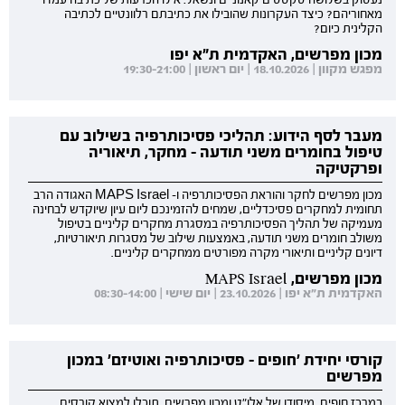
מאחוריהם? כיצד העקרונות שהובילו את כתיבתם רלוונטיים לכתיבה
הקלינית כיום?
מכון מפרשים, האקדמית ת"א יפו
מפגש מקוון | 18.10.2026 | יום ראשון | 19:30-21:00
מעבר לסף הידוע: תהליכי פסיכותרפיה בשילוב עם
טיפול בחומרים משני תודעה - מחקר, תיאוריה
ופרקטיקה
מכון מפרשים לחקר והוראת הפסיכותרפיה ו- MAPS Israel האגודה הרב
תחומית למחקרים פסיכדליים, שמחים להזמינכם ליום עיון שיוקדש לבחינה
מעמיקה של תהליך הפסיכותרפיה במסגרת מחקרים קליניים בטיפול
משולב חומרים משני תודעה, באמצעות שילוב של מסגרות תיאורטיות,
דיונים קליניים ותיאורי מקרה מפורטים ממחקרים קליניים.
מכון מפרשים, MAPS Israel
האקדמית ת"א יפו | 23.10.2026 | יום שישי | 08:30-14:00
קורסי יחידת 'חופים - פסיכותרפיה ואוטיזם' במכון
מפרשים
במרכז חופים, מיסודן של אלו"ט ומכון מפרשים, תוכלו למצוא קורסים