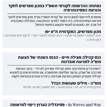
נפתחה ההרשמה לקורסי תשפ"ז במכון מפרשים לחקר
והוראת הפסיכותרפיה
מוזמנים להירשם למגוון הרחב של קורסי תשפ"ז מבית מכון מפרשים לחקר
והוראת הפסיכותרפיה, בית הספר למדעי ההתנהגות, המכללה האקדמית
תל אביב-יפו, המוצעים לאנשי מקצוע בתחומי הטיפול.
מכון מפרשים, האקדמית ת"א יפו
15% הנחת רישום עד 14/08 | 20% הנחה לחברי הפ"י (לקורסים מוכרים) |
לקורסים >>
כנס קהילה מצילה חיים - הכנס השנתי של תנועת
מש"ה למניעת אובדנות
"כשהדברים מתפרקים: מסע קהילתי מפירוק לבנייה" - בתוך מציאות
מורכבת של אובדן, ערעור ומלחמה מתמשכת, אנו מזמינים אתכם למפגש
קהילתי מעמיק העוסק במניעת אובדנות, ביצירת עוגנים ובמציאת תקווה.
מש"ה - מילים שעושות הבדל
האקדמית ת"א-יפו | 06.09.2026 | יום ראשון | 09:00-16:00
In Waves and War - פסיכדליה כערוץ ריפוי לטראומה