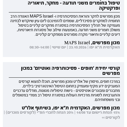
טיפול בחומרים משני תודעה - מחקר, תיאוריה
ופרקטיקה
מכון מפרשים לחקר והוראת הפסיכותרפיה ו- MAPS Israel האגודה הרב
תחומית למחקרים פסיכדליים, שמחים להזמינכם ליום עיון שיוקדש לבחינה
מעמיקה של תהליך הפסיכותרפיה במסגרת מחקרים קליניים בטיפול
משולב חומרים משני תודעה, באמצעות שילוב של מסגרות תיאורטיות,
דיונים קליניים ותיאורי מקרה מפורטים ממחקרים קליניים.
מכון מפרשים, MAPS Israel
האקדמית ת"א יפו | 23.10.2026 | יום שישי | 08:30-14:00
קורסי יחידת 'חופים - פסיכותרפיה ואוטיזם' במכון
מפרשים
במרכז חופים, מיסודן של אלו"ט ומכון מפרשים, תוכלו למצוא קורסים
המעניקים ידע מקיף ומעמיק בתחום הטיפול האינטגרטיבי בילדים,
מתבגרים ומבוגרים אוטיסטים - גישות טיפוליות מגוונות, מודלים עדכניים
והתערבויות לסוגיות מרכזיות העולות במסגרת טיפול רב ממדי במטופלים
ובני משפחותיהם.
מכון מפרשים, האקדמית ת"א יפו, בשיתוף אלו"ט
15% הנחת רישום עד 14/08 | 20% הנחה לחברי הפ"י (לקורסים מוכרים) |
לקורסים >>