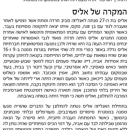
המקרה של אליס
אליס בת ה-27 פנתה לאנליזה סביב חרדה ומתח אשר הופיעו לאחר
שעברה לגור עם בן זוגה, מקס, איתו יצאה לתקופה מסוימת בעבר,
כאשר הקשר הסתיים עם עזיבתו הפתאומית והינשאו לאישה אחרת
ממנה התגרש. אליס היתה חרדה מאוד לגבי האפשרות שאחרים
יבחינו בחרדה העזה בה היא שרויה ולכן נמנעה מסיטואציות חברתיות
אליס גדלה באזור כפרי והיו לה שתי אחיות בוגרות ממנה ב-9 ו-16
שנים שהיו נשואות עם ילדים, ואליס התייחסה בקנאה להיותן עקרות
בית אמידות. אביה, דייג שנעדר פעמים רבות למשך שבוע-שבועיים,
תואר כאיש פאסיבי, לא אסרטיבי, עדין ובעל דיבור רך בבית, בעוד
שבמקום עבודתו נחשב חזק, אמין ומכובד. הוא אושפז כשלוש
פעמים עקב דיכאון, כאשר הפעם השניה היתה ארי לידתה של אליס
והיא האמינה כי הסיבה לכך הוא היותה תינוקת נקבה, והיותה תוצאה
של היריון בלתי מתוכנן. אמה תוארה כאישה דומיננטית ואגרסיבית
המרבה להתלונן, ואליס חשה כי תמיד היתה בטוחה באהבתה.
בתחילת האנליזה אליס נטתה להתלונן על הדברים שהוריה מנעו
ממנה במסגרת סיפורים מעורבבים, מעורפלים ובלתי מובחנים.
בהמשך, כאשר התפתחה העברה חיובית, היא סיפרה על הנאה
מהזמן שבילתה לבד עם אביה, על דמי הכיס המיוחדים שהיה נותן לה
ללא ידיעת האם ועל הנאתה, כילדה, מישיבה בחיקו וממשחק מרגש