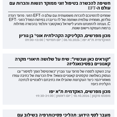
חשיפה להכשרה בטיפול זוגי ממוקד רגשות והכרות עם
עולם ה-EFT
שמחים להזמינכם להכרות משמעותית עם עולם ה-EFT הזוגי. פרופ' רונדה
גולדמן, מומחית עולמית ושותפה של לז גרינברג בפיתוח המודל הזוגי EFT-
C, נענתה להזמנתנו ותגיע לישראל באוקטובר ותלמד בהכשרה מודולות
ברמות העמקה ויישום שונות.
מכון מפרשים, הקליניקה הקהילתית אוני' בן גוריון
האקדמית ת"א יפו | 08.10.2026 | יום חמישי | 09:00-13:00
"קוראים כאן ועכשיו": שיח על שלושה תיאורי מקרה
קאנוניים בפסיכואנליזה
ערב השקה לספרו של פרופ' ענר גוברין "כשהטיפול הופך לסיפור" ובו
נעסוק בשלושה טקסטים קאנוניים ונשאל: אילו הכרעות של כתיבה עמדו
מאחוריהם? כיצד העקרונות שהובילו את כתיבתם רלוונטיים לכתיבה
הקלינית כיום?
מכון מפרשים, האקדמית ת"א יפו
מפגש מקוון | 18.10.2026 | יום ראשון | 19:30-21:00
מעבר לסף הידוע: תהליכי פסיכותרפיה בשילוב עם