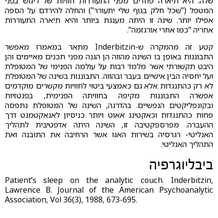
שלה. היא תיארה פחדים מפני התעוררות חוויות של ריגוש בפני
המטפל ("שכל חלק בגוף שלי יתעורר") והחלה להירדם על הספה
אפילו יותר. שינה זו היתה מענגת ביותר והיא תיארה התעוררות
אחריה "כמו אחרי אורגזמה".
קטע זה מהמקרה ש-Inderbitzin מתאר במאמרו מאפשר
התבוננות באופן בו השינה מהווה הן הגנה מפני תכנים מאיימים והן
היבט תקשורתי אשר מלמד רבות על עולמה הפנימי של המטופלת
ועל יחסיה הבין אישיים בעבר ובהווה. התבוננות בשינה של המטופלת
לא רק כהתנגדות אלא גם כאמצעי ביטוי לחוויות מקשרים מוקדמים
אפשרה התבוננות מקיפה בחוויתה הפנימית, בפנטזיות
ובקונפליקטים הנפשיים. בהדרגה, השינה של המטופלת נתפסה
פחות כהתנגדות וכאקטינג אאוט ויותר כניסיון לאנאקטמנט דרך
ההעברה. מפרספקטיבה זו, השינה היתה אדפטיבית לתהליך
האנליטי- רגרסיה בשירות האגו אשר הרחיבה את התובנה ואת
התהליך האנליטי. ‏‏ ‏ ‏ ‏ ‏‏ ‏
ביבליוגרפיה
Patient's sleep on the analytic couch. Inderbitzin,
Lawrence B. Journal of the American Psychoanalytic
Association, Vol 36(3), 1988, 673-695.