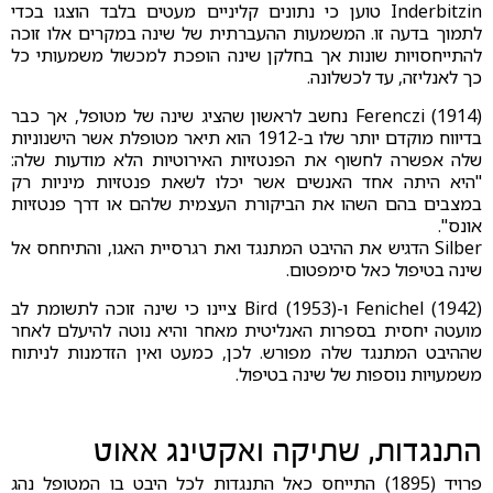
Inderbitzin טוען כי נתונים קליניים מעטים בלבד הוצגו בכדי
לתמוך בדעה זו. המשמעות ההעברתית של שינה במקרים אלו זוכה
להתייחסויות שונות אך בחלקן שינה הופכת למכשול משמעותי כל
כך לאנליזה, עד לכשלונה.
Ferenczi (1914) נחשב לראשון שהציג שינה של מטופל, אך כבר
בדיווח מוקדם יותר שלו ב-1912 הוא תיאר מטופלת אשר הישנוניות
שלה אפשרה לחשוף את הפנטזיות האירוטיות הלא מודעות שלה:
"היא היתה אחד האנשים אשר יכלו לשאת פנטזיות מיניות רק
במצבים בהם השהו את הביקורת העצמית שלהם או דרך פנטזיות
אונס".
Silber הדגיש את ההיבט המתנגד ואת רגרסיית האגו, והתיחחס אל
שינה בטיפול כאל סימפטום.
Fenichel (1942) ו-Bird (1953) ציינו כי שינה זוכה לתשומת לב
מועטה יחסית בספרות האנליטית מאחר והיא נוטה להיעלם לאחר
שההיבט המתנגד שלה מפורש. לכן, כמעט ואין הזדמנות לניתוח
משמעויות נוספות של שינה בטיפול.
התנגדות, שתיקה ואקטינג אאוט
פרויד (1895) התייחס כאל התנגדות לכל היבט בו המטופל נהג