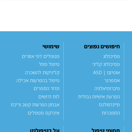
חיפושים נפוצים
שימושי
פסיכולוג
מטפלים לפי אזורים
פסיכולוג קליני
טיפול מוזל
אוטיזם | ASD
קליניקות להשכרה
אספרגר
טיפול בהפרעות אכילה
פיברומיאלגיה
מדור הספרים
הפרעת אישיות גבולית
לוח דרושים
מיינדפולנס
אבחון הפרעות קשב וריכוז
התמכרות
אינדקס מטפלים
תחומי טיפול
על בטיפולנט