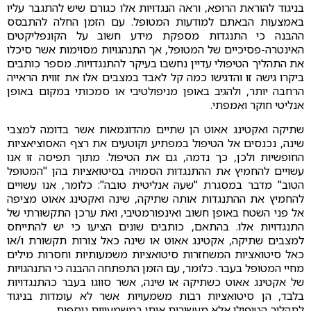
בניגוד להוראת הרופא, וראה הנגדויות אלו כגורם שיש להתגבר עליו
באמצעות הבאתם למודעות המטופל. עם הזמן החלה להתבסס
ההבנה כי התנגדות מספקת מידע חשוב על הקונפליקטים
האינטרה-פסיכיים של המטופל, אך התנהגויות מסוימות אשר סיכלו
את התהליך הטיפולי עדיין נחשבו בעיקר להתנגדויות. מספר כותבים
ביקרו גישה זו והדגישו כמה קל לאבד במצבים אלו את זווית הראייה
הרחבה יותר, ולהגיב באופן מניפולטיבי או סמכותי במקום באופן
אנליטי חוקר ואמפתי.
שתיקה ואקטינג אאוט הן שתיים מהדוגמאות אשר בדומה למצבי
שינה, נכנסים אל הטיפול במפתיע וקוטעים את רצף האסוציאציות
החופשיות ולכן, כך נדמה, גם את הטיפול. מתוך תפיסה זו אנו
עשויים להחמיץ את ההתנגדות הסמויה בסיטואציות בהן "המטופל
הטוב" מדבר במסגרת "שעה אנליטית טובה": כלומר, אנו עשויים
להחמיץ את ההתנגדות אותה שתיקה, שינה ואקטינג אאוט מציפה
אל פני השטח באופן חשוב ואינפורמטיבי, ואת ערכן התקשורתי של
התנגדויות אלו. בהתאם, כותבים שונים הציעו כי יש להתייחס
למצבים שתיקה, אקטינג אאוט או שינה כאל צורות תקשורת ו/או
כאל סיטואציות המשחזרות סיטואציות משמעותיות וחסרות מילים
מחיי המטופל בעבר. כלומר, עם הזמן התפתחה ההבנה כי התנהגויות
של אקטינג אאוט כשתיקה או שינה, אשר סווגו בעבר כהתנגדויות
בלבד, הן סיטואציות רבות משמעויות אשר לא עומדות בניגוד
לתהליך הטיפולי אלא מעשירות אותו במשמעויות נוספות.