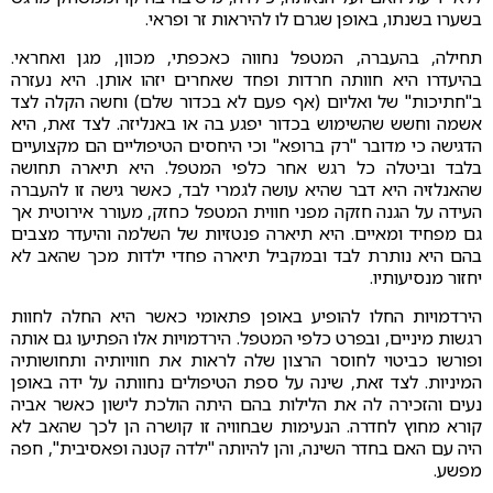
בשערו בשנתו, באופן שגרם לו להיראות זר ופראי.
תחילה, בהעברה, המטפל נחווה כאכפתי, מכוון, מגן ואחראי.
בהיעדרו היא חוותה חרדות ופחד שאחרים יזהו אותן. היא נעזרה
ב"חתיכות" של ואליום (אף פעם לא בכדור שלם) וחשה הקלה לצד
אשמה וחשש שהשימוש בכדור יפגע בה או באנליזה. לצד זאת, היא
הדגישה כי מדובר "רק ברופא" וכי היחסים הטיפוליים הם מקצועיים
בלבד וביטלה כל רגש אחר כלפי המטפל. היא תיארה תחושה
שהאנלזיה היא דבר שהיא עושה לגמרי לבד, כאשר גישה זו להעברה
העידה על הגנה חזקה מפני חווית המטפל כחזק, מעורר אירוטית אך
גם מפחיד ומאיים. היא תיארה פנטזיות של השלמה והיעדר מצבים
בהם היא נותרת לבד ובמקביל תיארה פחדי ילדות מכך שהאב לא
יחזור מנסיעותיו.
הירדמויות החלו להופיע באופן פתאומי כאשר היא החלה לחוות
רגשות מיניים, ובפרט כלפי המטפל. הירדמויות אלו הפתיעו גם אותה
ופורשו כביטוי לחוסר הרצון שלה לראות את חוויותיה ותחושותיה
המיניות. לצד זאת, שינה על ספת הטיפולים נחוותה על ידה באופן
נעים והזכירה לה את הלילות בהם היתה הולכת לישון כאשר אביה
קורא מחוץ לחדרה. הנעימות שבחוויה זו קושרה הן לכך שהאב לא
היה עם האם בחדר השינה, והן להיותה "ילדה קטנה ופאסיבית", חפה
מפשע.