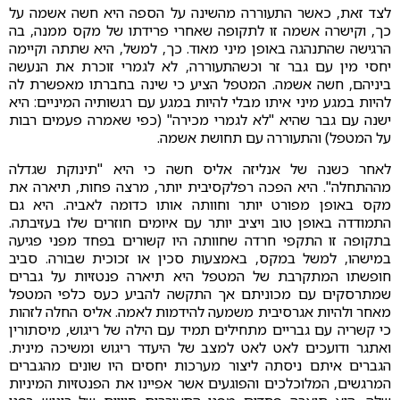
לצד זאת, כאשר התעוררה מהשינה על הספה היא חשה אשמה על
כך, וקישרה אשמה זו לתקופה שאחרי פרידתו של מקס ממנה, בה
הרגישה שהתנהגה באופן מיני מאוד. כך, למשל, היא שתתה וקיימה
יחסי מין עם גבר זר וכשהתעוררה, לא לגמרי זוכרת את הנעשה
ביניהם, חשה אשמה. המטפל הציע כי שינה בחברתו מאפשרת לה
להיות במגע מיני איתו מבלי להיות במגע עם רגשותיה המיניים: היא
ישנה עם גבר שהיא "לא לגמרי מכירה" (כפי שאמרה פעמים רבות
על המטפל) והתעוררה עם תחושת אשמה.
לאחר כשנה של אנליזה אליס חשה כי היא "תינוקת שגדלה
מההתחלה". היא הפכה רפלקסיבית יותר, מרצה פחות, תיארה את
מקס באופן מפורט יותר וחוותה אותו כדומה לאביה. היא גם
התמודדה באופן טוב ויציב יותר עם איומים חוזרים שלו בעזיבתה.
בתקופה זו התקפי חרדה שחוותה היו קשורים בפחד מפני פגיעה
במישהו, למשל במקס, באמצעות סכין או זכוכית שבורה. סביב
חופשתו המתקרבת של המטפל היא תיארה פנטזיות על גברים
שמתרסקים עם מכוניתם אך התקשה להביע כעס כלפי המטפל
מאחר ולהיות אגרסיבית משמעה להידמות לאמה. אליס החלה לזהות
כי קשריה עם גבריים מתחילים תמיד עם הילה של ריגוש, מיסתורין
ואתגר ודועכים לאט לאט למצב של היעדר ריגוש ומשיכה מינית.
הגברים איתם ניסתה ליצור מערכות יחסים היו שונים מהגברים
המרגשים, המלוכלכים והפוגעים אשר אפיינו את הפנטזיות המיניות