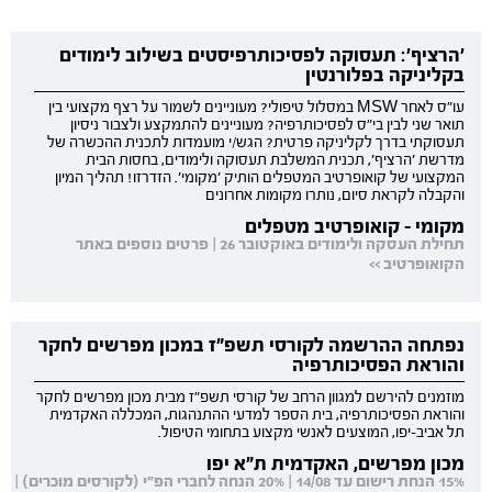
'הרציף': תעסוקה לפסיכותרפיסטים בשילוב לימודים
בקליניקה בפלורנטין
עו"ס לאחר MSW במסלול טיפולי? מעוניינים לשמור על רצף מקצועי בין
תואר שני לבין בי"ס לפסיכותרפיה? מעוניינים להתמקצע ולצבור ניסיון
תעסוקתי בדרך לקליניקה פרטית? הגש/י מועמדות לתכנית ההכשרה של
מדרשת 'הרציף', תכנית המשלבת תעסוקה ולימודים, בחסות הבית
המקצועי של קואופרטיב המטפלים הותיק 'מקומי'. הזדרזו! תהליך המיון
והקבלה לקראת סיום, נותרו מקומות אחרונים
מקומי - קואופרטיב מטפלים
תחילת העסקה ולימודים באוקטובר 26 | פרטים נוספים באתר
הקואופרטיב >>
נפתחה ההרשמה לקורסי תשפ"ז במכון מפרשים לחקר
והוראת הפסיכותרפיה
מוזמנים להירשם למגוון הרחב של קורסי תשפ"ז מבית מכון מפרשים לחקר
והוראת הפסיכותרפיה, בית הספר למדעי ההתנהגות, המכללה האקדמית
תל אביב-יפו, המוצעים לאנשי מקצוע בתחומי הטיפול.
מכון מפרשים, האקדמית ת"א יפו
15% הנחת רישום עד 14/08 | 20% הנחה לחברי הפ"י (לקורסים מוכרים) |