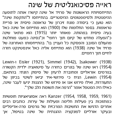
ראייה פסיכואנליטית של שינה
התייחסויותיו הראשונות של פרויד אל שינה קישרו אותה לתופעה
ההיפנוטית ולסימפטומים ההיסטריים. בהתייחסו ל"התקפת שינה"
הוא טוען כי ביסודה מונח זיכרון של טראומה פיסית או סריית
טראומות. בספר החלומות שלו (1900) הוא מתייחס אל שינה כאל
בעיה פיסית במהותה. מאוחר יותר (1915) הוא מתאר שינה
כ"הפעלה מחדש של קיום תוך רחמי" וכ"נסיגה כמעט מוחלטת
מהעולם הסובב והפסקת כל העניין בו". בהתייחסותו האחרונה של
פרויד אל שינה (1938) הוא מתייחס אליה כאל אינסטינקט חזרה
לחיים תוך רחמיים.
Eisler (1921), Simmel (1942), Isakower (1938) ו-Lewin
(1954) ראו שינה של בוגרים כחזרה על סיטואציה ילדית הקשורה
בגורמים אוראליים ומחוברת לרעיון של סיפוק הזנתי. בהתאם,
Lewin (1954), הניח כי פירושי-איד יביאו לשינוי בכיוון של
התעוררות, ואילו פירוש אגו או פירוש של ההגנות יניעו לעבר שינה,
כאילו היה המטפל אומר "הרפה את תשומת הלב שלך".
Kanzer (1954, 1958, 1959, 1961) ראה אסוציאציות חופשיות
כמתווכות בין פעילות חלימה ופעילות של עירות. כותבים רבים
אחרים הדגישו את החשיבות המרכזית של גורמים פרה-אדיפליים
ובעיקר אורליים לפונקציה ההגנתית של שינה בטיפול, אך