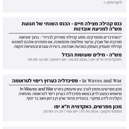
לקורסים >>
כנס קהילה מצילה חיים - הכנס השנתי של תנועת
מש"ה למניעת אובדנות
"כשהדברים מתפרקים: מסע קהילתי מפירוק לבנייה" - בתוך מציאות
מורכבת של אובדן, ערעור ומלחמה מתמשכת, אנו מזמינים אתכם למפגש
קהילתי מעמיק העוסק במניעת אובדנות, ביצירת עוגנים ובמציאת תקווה.
מש"ה - מילים שעושות הבדל
האקדמית ת"א-יפו | 06.09.2026 | יום ראשון | 09:00-16:00
In Waves and War - פסיכדליה כערוץ ריפוי לטראומה
מכון מפרשים מזמין לערב עיון שיעסוק בסרט In Waves and War
שישמש כמצע לדיון בנושא פסיכדליה כערוץ ריפוי לטראומה: מהחוויה
הקלינית לידע מחקרי. בהנחיית פרופ' שרון זין ביימן ויואב בר יוסף.
מכון מפרשים, האקדמית ת"א יפו
מפגש מקוון | 07.09.2026 | יום שני | 20:00-21:30