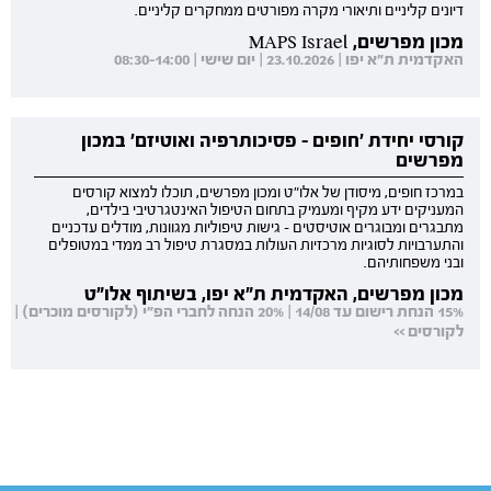
דיונים קליניים ותיאורי מקרה מפורטים ממחקרים קליניים.
מכון מפרשים, MAPS Israel
האקדמית ת"א יפו | 23.10.2026 | יום שישי | 08:30-14:00
קורסי יחידת 'חופים - פסיכותרפיה ואוטיזם' במכון
מפרשים
במרכז חופים, מיסודן של אלו"ט ומכון מפרשים, תוכלו למצוא קורסים
המעניקים ידע מקיף ומעמיק בתחום הטיפול האינטגרטיבי בילדים,
מתבגרים ומבוגרים אוטיסטים - גישות טיפוליות מגוונות, מודלים עדכניים
והתערבויות לסוגיות מרכזיות העולות במסגרת טיפול רב ממדי במטופלים
ובני משפחותיהם.
מכון מפרשים, האקדמית ת"א יפו, בשיתוף אלו"ט
15% הנחת רישום עד 14/08 | 20% הנחה לחברי הפ"י (לקורסים מוכרים) |
לקורסים >>