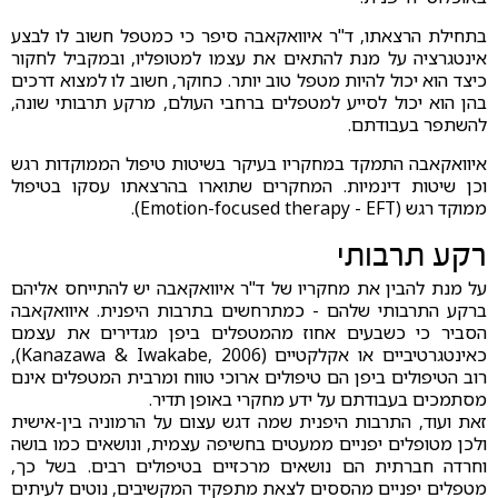
בתחילת הרצאתו, ד"ר איוואקאבה סיפר כי כמטפל חשוב לו לבצע
אינטגרציה על מנת להתאים את עצמו למטופליו, ובמקביל לחקור
כיצד הוא יכול להיות מטפל טוב יותר. כחוקר, חשוב לו למצוא דרכים
בהן הוא יכול לסייע למטפלים ברחבי העולם, מרקע תרבותי שונה,
להשתפר בעבודתם.
איוואקאבה התמקד במחקריו בעיקר בשיטות טיפול הממוקדות רגש
וכן שיטות דינמיות. המחקרים שתוארו בהרצאתו עסקו בטיפול
ממוקד רגש (Emotion-focused therapy - EFT).
רקע תרבותי
על מנת להבין את מחקריו של ד"ר איוואקאבה יש להתייחס אליהם
ברקע התרבותי שלהם - כמתרחשים בתרבות היפנית. איוואקאבה
הסביר כי כשבעים אחוז מהמטפלים ביפן מגדירים את עצמם
כאינטגרטיביים או אקלקטיים (Kanazawa & Iwakabe, 2006),
רוב הטיפולים ביפן הם טיפולים ארוכי טווח ומרבית המטפלים אינם
מסתמכים בעבודתם על ידע מחקרי באופן תדיר.
זאת ועוד, התרבות היפנית שמה דגש עצום על הרמוניה בין-אישית
ולכן מטופלים יפניים ממעטים בחשיפה עצמית, ונושאים כמו בושה
וחרדה חברתית הם נושאים מרכזיים בטיפולים רבים. בשל כך,
מטפלים יפניים מהססים לצאת מתפקיד המקשיבים, נוטים לעיתים