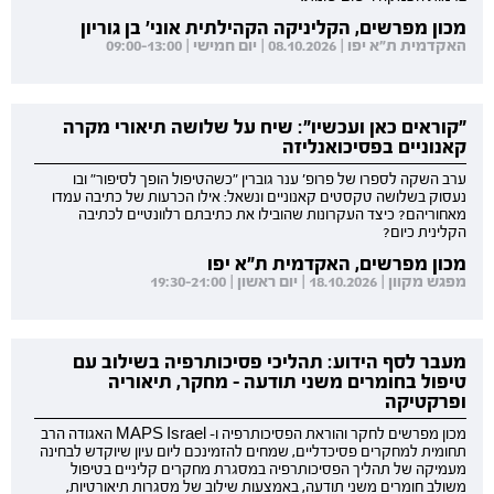
מכון מפרשים, הקליניקה הקהילתית אוני' בן גוריון
האקדמית ת"א יפו | 08.10.2026 | יום חמישי | 09:00-13:00
"קוראים כאן ועכשיו": שיח על שלושה תיאורי מקרה
קאנוניים בפסיכואנליזה
ערב השקה לספרו של פרופ' ענר גוברין "כשהטיפול הופך לסיפור" ובו
נעסוק בשלושה טקסטים קאנוניים ונשאל: אילו הכרעות של כתיבה עמדו
מאחוריהם? כיצד העקרונות שהובילו את כתיבתם רלוונטיים לכתיבה
הקלינית כיום?
מכון מפרשים, האקדמית ת"א יפו
מפגש מקוון | 18.10.2026 | יום ראשון | 19:30-21:00
מעבר לסף הידוע: תהליכי פסיכותרפיה בשילוב עם
טיפול בחומרים משני תודעה - מחקר, תיאוריה
ופרקטיקה
מכון מפרשים לחקר והוראת הפסיכותרפיה ו- MAPS Israel האגודה הרב
תחומית למחקרים פסיכדליים, שמחים להזמינכם ליום עיון שיוקדש לבחינה
מעמיקה של תהליך הפסיכותרפיה במסגרת מחקרים קליניים בטיפול
משולב חומרים משני תודעה, באמצעות שילוב של מסגרות תיאורטיות,