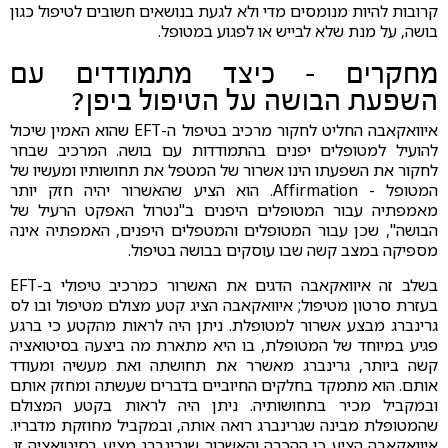
קרובות להיות מנומסים מדי ולא לגעת בנושאים חשובים לטיפול כגון
בושה, על מנת שלא לבייש או לפגוע במטופל.
מחקרים - כיצד מתמודדים עם
השפעת הבושה על הטיפול ביפן?
איוואקאבה החליט לחקור מרכיב בטיפול ה-EFT שהוא האמין שיכול
להועיל למטופלים יפנים בהתמודדות עם בושה. המרכיב שבחר
לחקור את השפעתו הינו אשרור של המטפל את תחושותיו ומעשיו של
המטופל - Affirmation. הוא הציע שהאשרור יהיה חזק יותר
מאמפתיה עבור המטופלים היפנים ב"נטרול האפקט הרעיל של
הבושה", שכן עבור המטופלים והמטפלים היפנים, האמפתיה אינה
מספיקה במצב קשה שבו עוסקים בבושה בטיפול.
בשלב זה איוואקאבה הדגים את האשרור כמרכיב טיפולי ב-EFT
בעזרת סרטון מטיפול; איוואקאבה הציג קטע מצולם מטיפול ובו לס
גרינברג מבצע אשרור למטופלת. ניתן היה לראות מהקטע כי ברגע
פגיע במיוחד של המטופלת, בו היא מתארת מה ביצעה בסיטואציה
קשה ביותר, גרינברג מאשרר את תחושתה ואת מעשיה ומעודד
אותם. הוא מתמקד בחלקים החיוביים בדברים שעשתה ומחזק אותם
ובמקביל מכיר בתחושותיה. ניתן היה לראות בקטע המצולם
שהמטופלת מבינה שגרינברג רואה אותה, ובמקביל מחוזקת מדבריו.
איוואקאבה הציע כי ההכרה והאשרור שגרינברג מציע בסיטואציה זו,