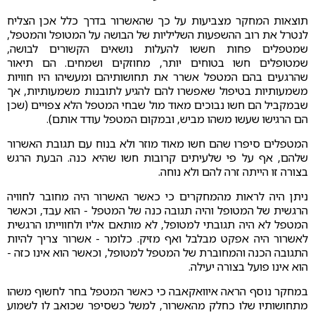
תוצאות המחקר מצביעות על כך שהאשרור בדרך כלל אכן הצליח
לנטרל את רוב ההשפעות השליליות של הבושה על המטופל והמטפל,
שמטפלים פחות חששו להעלות נושאים הקשורים לבושה,
שמטופלים חשו בטוחים יותר, מחוזקים ושמחים. הם תיאור
שהרגעים בהם המטפל אשרר את תחושותיהם ומעשיהו היו חוויות
משמעותיות בטיפול שאפשרו להם להגיע לתובנות משמעותיות, אך
שבמקביל הם חשו נבוכים מאוד מול שבחי המטפל הלא צפויים (שכן
הם הרגישו שעשו משהו מביש, ובמקום המטפל עודד אותם).
המטפלים סיפרו שהם חשו מאוד מוזר ולא בנוח עם תגובת האשרור
שלהם, אף על פי שלעיתים קרובות חשו שהיא כנה. הבעת הרגש
בצורה זו הייתה זרה להם ולא נוחה.
ניתן היה לראות מהמחקרים כי כאשר האשרור היה מחובר לחוויה
הרגשית של המטופל והיה תגובה כנה של המטפל - הוא עבד, וכאשר
המטפל לא היה תגובתי למטופל, לא מותאם אליו ולחווייתו הרגשית
לאשרור היה אפקט מבלבל ואף מזיק. כלומר - אשרור צריך להיות
התגובה הכנה והמחוברת של המטפל למטופל, וכאשר הוא אינו כזה -
הוא אינו פועל בצורה יעילה.
במחקר נוסף הראה איוואקאבה כי כאשר המטפל בחר לחשוף משהו
מתחושותיו שלו כחלק מהאשרור, למשל כשסיפר שכואב לו לשמוע