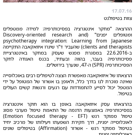
17.07.16
צוות בטיפולנט
ההרצאה "מחקר אינטגרציה בפסיכותרפיה: למידה ממטפלים
ומטופלים יפנים" (Discovery-oriented research and
psychotherapy integration: Learning from Japanese
clients and therapists) שהעביר ד"ר שיגרו איוואקאבה התקיימה
ב-22.6.2016 במסגרת מפגש שעסק במחקר באינטגרציית
פסיכותרפיה בעבר, בהווה ובעתיד, בכנס האגודה לחקר
הפסיכותרפיה (SPR) ה-47, שנערך בירושלים.
הרצאתו של איוואקאבה מאפשרת הצצה לטיפולים רבים באוכלוסייה
שאינה מוכרת לנו בדרך כלל, ולאופן בו אשרור של המטופל על ידי
המטפל יכול לסייע להתמודדות עם רגעים ורגשות קשים העולים
בטיפול.
בהרצאתו עסק איוואקאבה באופן בו הוא חוקר אינטגרציה
בפסיכותרפיה באמצעות הדגמה של התאמת טיפול מערבי מסוג
טיפול ממוקד רגש (Emotion focused therapy - EFT)
לאוכלוסייה יפנית, דרך חקירת השפעתו ויעילותו של מרכיב יחיד
בטיפול ממוקד רגש - אשרור (Affirmation) בטיפולים שונים
באוכלוסייה יפנית.