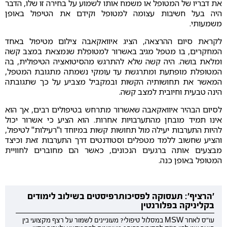
את דבריו של המטופל או משמח אותו לשמוע על בחירה זו שלו, הדבר
היה בעל חשיבות עצומה למטופל וקידם את הטיפול באופן
משמעותי.
לקראת סיום ההרצאה, הציג איוואקאבה צילום מטיפול באחד
המחקרים, בו מטפל מגיב באשרור למטופלת שנמצאת במצב קשה
ומלאת בושה. היה קשה שלא להתרגש מהסיטואציה הטיפולית, בה
המטופלת מופתעת ומתרגשת עד עומקי נשמתה מתגובת המטפל,
המאשר את תחושותיה הקשות ובמקביל מצביע על כך שתגובתה
הינה טבעית וחיובית למצב קשה.
לסיום הבהיר איוואקאבה שאשרור מתרחש בטיפולים רבים, אך הוא
אינו תמיד מובחן מהתערבויות אחרות. הוא הציע כי אשרור יכול
להיות התערבות יעילה מול תחושות קשות במיוחד ו"רעילות" לטיפול,
והציע שחשוב ללמד מטפלים וסטודנטים דרך התערבות זאת וכיצד
מבצעים אותה ברגעים הנכונים, כאשר הם מחוברים לחוויית
המטופל באופן כנה.
'הרציף': תעסוקה לפסיכותרפיסטים בשילוב לימודים
בקליניקה בפלורנטין
עו"ס לאחר MSW במסלול טיפולי? מעוניינים לשמור על רצף מקצועי בין