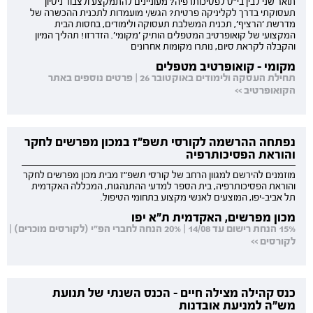
תואר שני לבין בי"ס לפסיכותרפיה? מעוניינים להתמקצע ולצבור ניסיון
תעסוקתי בדרך לקליניקה פרטית? הגש/י מועמדות לתכנית ההכשרה של
מדרשת 'הרציף', תכנית המשלבת תעסוקה ולימודים, בחסות הבית
המקצועי של קואופרטיב המטפלים הותיק 'מקומי'. הזדרזו! תהליך המיון
והקבלה לקראת סיום, נותרו מקומות אחרונים
מקומי - קואופרטיב מטפלים
תחילת העסקה ולימודים באוקטובר 26 | פרטים נוספים באתר
הקואופרטיב >>
נפתחה ההרשמה לקורסי תשפ"ז במכון מפרשים לחקר
והוראת הפסיכותרפיה
מוזמנים להירשם למגוון הרחב של קורסי תשפ"ז מבית מכון מפרשים לחקר
והוראת הפסיכותרפיה, בית הספר למדעי ההתנהגות, המכללה האקדמית
תל אביב-יפו, המוצעים לאנשי מקצוע בתחומי הטיפול.
מכון מפרשים, האקדמית ת"א יפו
15% הנחת רישום עד 14/08 | 20% הנחה לחברי הפ"י (לקורסים מוכרים) |
לקורסים >>
כנס קהילה מצילה חיים - הכנס השנתי של תנועת
מש"ה למניעת אובדנות