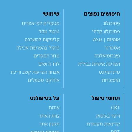
חיפושים נפוצים
שימושי
פסיכולוג
מטפלים לפי אזורים
פסיכולוג קליני
טיפול מוזל
אוטיזם | ASD
קליניקות להשכרה
אספרגר
טיפול בהפרעות אכילה
פיברומיאלגיה
מדור הספרים
הפרעת אישיות גבולית
לוח דרושים
מיינדפולנס
אבחון הפרעות קשב וריכוז
התמכרות
אינדקס מטפלים
תחומי טיפול
על בטיפולנט
CBT
אודות
ריפוי בעיסוק
צוות האתר
קלינאות תקשורת
תקנון אתר
DBT
מדיניות פרטיות