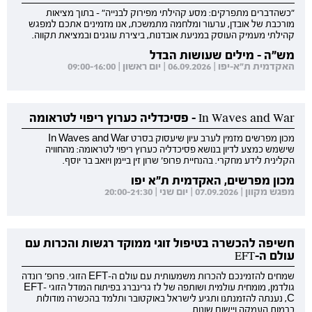
"כשהדברים מתפרקים: מסע קהילתי מפירוק לבנייה" - בתוך מציאות
מורכבת של אובדן, ערעור ומלחמה מתמשכת, אנו מזמינים אתכם למפגש
קהילתי מעמיק העוסק במניעת אובדנות, ביצירת עוגנים ובמציאת תקווה.
מש"ה - מילים שעושות הבדל
האקדמית ת"א-יפו | 06.09.2026 | יום ראשון | 09:00-16:00
In Waves and War - פסיכדליה כערוץ ריפוי לטראומה
מכון מפרשים מזמין לערב עיון שיעסוק בסרט In Waves and War
שישמש כמצע לדיון בנושא פסיכדליה כערוץ ריפוי לטראומה: מהחוויה
הקלינית לידע מחקרי. בהנחיית פרופ' שרון זין ביימן ויואב בר יוסף.
מכון מפרשים, האקדמית ת"א יפו
מפגש מקוון | 07.09.2026 | יום שני | 20:00-21:30
חשיפה להכשרה בטיפול זוגי ממוקד רגשות והכרות עם
עולם ה-EFT
שמחים להזמינכם להכרות משמעותית עם עולם ה-EFT הזוגי. פרופ' רונדה
גולדמן, מומחית עולמית ושותפה של לז גרינברג בפיתוח המודל הזוגי EFT-
C, נענתה להזמנתנו ותגיע לישראל באוקטובר ותלמד בהכשרה מודולות
ברמות העמקה ויישום שונות.