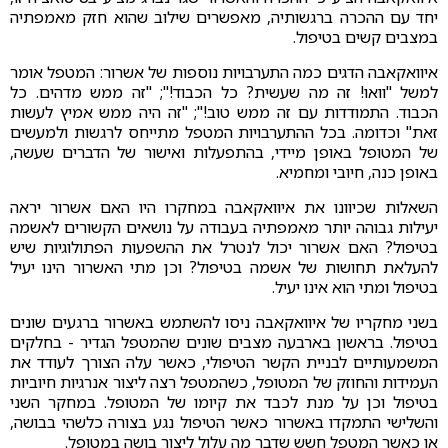
יחד עם ההכרה ברגשותיה, מאפשרים שילוב שהוא חזק מאמפתיה
במצבים קשים בטיפול.
איוואקאבה הדגים כמה התערבויות נוספות של אשרור: המטפל אומר
למשל "וואו! זה מה שעשית? כל הכבוד!"; "זה ממש מדהים. כל
הכבוד. התמודדות עם זה ממש טוב!"; "זה היה ממש אמיץ לעשות
זאת" וכדומה. בכל ההתערבויות המטפל מתייחס לרגשות ולמעשים
של המטופל באופן מיידי, בהתפעלות ואישור של הדברים שעשה,
באופן כנה, חיובי ומחמיא.
השאלות שכיוונו את איוואקאבה במחקרו היו האם אשרור יראה
יעילות גבוהה יותר מאמפתיה בעבודה על נושאים הקשורים לאשמה
בטיפול? האם אשרור יכול לנטרל את ההשפעות הפתולוגיות שיש
להעלאת תחושות של אשמה בטיפול? וכן מתי האשרור הינו יעיל
בטיפול ומתי הוא אינו יעיל.
בשני מחקריו של איוואקאבה ניסו להשתמש באשרור ברגעים שונים
בטיפול. בראשון בארבעה מצבים שונים שהמטפל הגדיר - בחלקים
המשמעותיים לבניית הקשר הטיפולי, כאשר עלה הצורך לעודד את
העמידות והחוזק של המטופל, כשהמטפל רצה ליצור אנרגיות חיוביות
בטיפול וכן על מנת לכבד את קיומו של המטופל. במחקר השני
והשלישי התמקדו באשרור כאשר הטיפול נגע בצורה כלשהי בבושה,
או כאשר המטפל חשש שדבר מה עלול ליצור בושה במטופל.