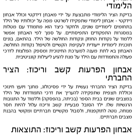
הלימודי
בדיקת הציר הלימודי מתבצעת על ידי מאבחן דידקטי וכולל אבחון
דידקטי - אבחון לימודי שתפקידו לשרטט מפה על יכולותיו של הילד
בתחומים לימודיים שונים, ולחקור כיצד הוא מתמודד עם מטלות
במסגרות התפקודים התפיסתיים. על סמך לפי האבחון אפשר
ללמוד על נקודות החוזק ונקודות החולשה של הילד. בהתאם, בונים
תוכנית לימודית ייעודית לעקיפת הקשיים ולטיפול נקודות החולשה.
האבחון בא לתת מענה למערכת החינוכית ומספק המלצות לדרכי
פעולה והתמודדות עם הילד על מנת להגיע ליעילות קוגניטיבית.
אבחון הפרעות קשב וריכוז: הציר
החברתי
בדיקת הציר החברתי נעשית על ידי פסיכולוג, מחנך ויועץ חינוכי
וכוללת תצפית שתפקידה להעריך את דרכי התמודדות של הילד
במצבים שונים בבית הספר (בכיתה, בהפסקה) וללמוד על התגובות
הרגשיות שלו. ילד הסובל מבעיית קשב וריכוז עלול להיות חסר
מנוחה, נוטה לתוקפנות, ולסבול מקשיים חברתיים ומקושי בהבנת
מצבים חברתיים.
אבחון הפרעות קשב וריכוז: התוצאות