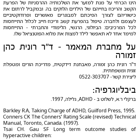
הינו הכרחי על מנת למזער את השלכותיה ההרסניות של הפרעת
הקשב והריכוז בחייהם של הילדים הלוקים בה. ובמקביל לרתום את
כישוריהם לצורך הפיכתם למבוגרים מאושרים ופרודוקטיביים
לעצמם ולחברה. טיפול בהפרעת קשב וריכוז חייב לכלול התייחסות
לכל המרכיבים: הביולוגי, הרגשי, הלימודי והחברתי - התייחסות
למימד אחד לא תאפשר לילד למצות את מלוא הפוטנציאל שלו.
על מחברת המאמר - ד"ר רונית כהן
זמורה
ד"ר רונית כהן זמורה, מאבחנת דידקטית, מדריכת הורים ומטפלת
זוגית ומשפחתית.
ליצירת קשר- 0522-303707
ביבליוגרפיה:
ברקלי ר.א, לשלוט ב - ADHD, גלילה, 1997.
Barkley R.A, Taking Charge of ADHD, Guilford Press, 1995.
Conners CK The Conners' Rating Scale (revised) Technical
Manual, Toronto, Canada. (1997).
Tsai CH. Gau SF Long term outcome studies of
hyperactive children: