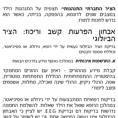
הציר החברתי התנהגותי
- תצפית על התנהגות הילד
במצבים שונים. לדוגמא, בהפסקה, בכיתה, כאשר הוא
נדרש לחכות לתורו.
אבחון הפרעות קשב וריכוז: הציר
הביולוגי
בדיקת הציר הביולוגי נעשית על ידי רופא, נירולוג או פסיכיאטר,
וכוללת מספר היבטים.
א. התרשמות איכותית
- במהלכה נאסף מידע בדרכים הבאות:
קבלת מידע מההורים - ראיון עם ההורים המתמקד
בהיסטוריה ההתפתחותית הכוללת התפתחות מוטורית,
שפה, הרגלי ניקיון, הרגלי שינה ואכילה, מחלות, אשפוזים
ומצב לימודי.
בדיקות רפואיות המתבצעות על ידי נירולוג או פסיכיאטר,
במהלכן הרופא שואל את הילד שאלות. להשלמת התמונה
נדרשות בדיקות דם ובדיקת E.E.G. יש לציין כי האבחון
הנירולוגי אינו נעשה בפגישה אחת, וכי יש לשמור על קשר