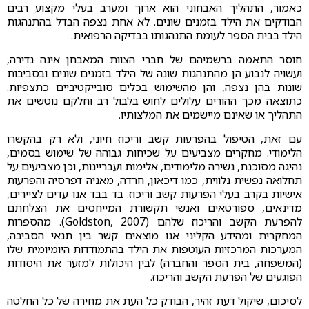
כאמור, התהליך האבחוני הוא ארוך ומערב בעלי מקצוע רבים
הבודקים את הילד בזמנים שונים. לא אחת נצפה הבדל בהתנהגות
הילד בבית הספר לעומת התנהגותו בבדיקה הרפואית.
חוסר התאמה ברשמיהם של חברי הצוות המאבחן אינה נדירה,
ועשויה לנבוע הן מהתנהגות שונה של הילד בזמנים שונים ובסביבות
שונות בהן נצפה, והן מהשימוש בכלים סובייקטיביים כתצפיות.
כתוצאה מכך ההורים עלולים לחוש בלבול רב וחלקם נוטשים את
התהליך או שאינם מיישמים את המלצותיו.
עם זאת, הטיפול בהפרעות קשב וריכוז חיוני, ולא רק בהקשרו
הלימודי. מחקרים מצביעים על שכיחות גבוהה של שימוש בסמים,
נהיגה מסוכנת, נשירה מלימודים, אלימות ועבריינות, וכן מצביעים על
תחלואה נפשית נלווית, כמו דיכאון, חרדה, מאניה דפרסיה והפרעות
אישיות בקרב בעלי הפרעות קשב וריכוז. בד בבד אנו עדים לציירים,
מדינאים, ספורטאים ואנשי תקשורת המייחסים את הצלחתם
להפרעת הקשב והריכוז שלהם (Goldston, 2007). מהספרות
המחקרית ומהידע הקליני אנו מוצאים קשר בין תנאי הסביבה,
המערכות המרכזיות העוטפות את הילד בהתמודדות היומיומית שלו
(המשפחה, בית הספר והחברה) לבין היכולות למזער את היסודות
הפוגעים של הפרעת הקשב והריכוז.
לסיכום, שיקול דעת זהיר, הבודק כל העת את מחירה של כל החלטה