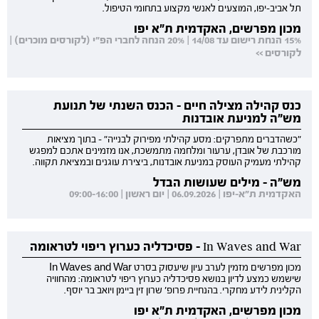
תל אביב-יפו, המוצעים לאנשי מקצוע בתחומי הטיפול.
מכון מפרשים, האקדמית ת"א יפו
15% הנחת רישום עד 14/08 | 20% הנחה לחברי הפ"י (לקורסים מוכרים) |
לקורסים >>
כנס קהילה מצילה חיים - הכנס השנתי של תנועת
מש"ה למניעת אובדנות
"כשהדברים מתפרקים: מסע קהילתי מפירוק לבנייה" - בתוך מציאות
מורכבת של אובדן, ערעור ומלחמה מתמשכת, אנו מזמינים אתכם למפגש
קהילתי מעמיק העוסק במניעת אובדנות, ביצירת עוגנים ובמציאת תקווה.
מש"ה - מילים שעושות הבדל
האקדמית ת"א-יפו | 06.09.2026 | יום ראשון | 09:00-16:00
In Waves and War - פסיכדליה כערוץ ריפוי לטראומה
מכון מפרשים מזמין לערב עיון שיעסוק בסרט In Waves and War
שישמש כמצע לדיון בנושא פסיכדליה כערוץ ריפוי לטראומה: מהחוויה
הקלינית לידע מחקרי. בהנחיית פרופ' שרון זין ביימן ויואב בר יוסף.
מכון מפרשים, האקדמית ת"א יפו