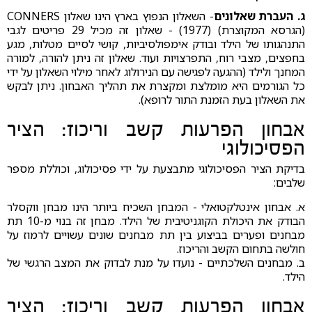
ג. העברת שאלונים
- השאלון הנפוץ בארץ הינו שאלון CONNERS
(הגרסא המקוצרת) (1977) - שאלון זה מכיל 29 פריטים לגבי
התנהגותו של הילד ובודק אימפולסיביות, קושי לסיים מטלות, מגע
בחפצים, מצבי רוח, התפרצויות ועוד. שאלון זה ניתן להורה, למורה
המחנך ולילד (ההגעה לפגישה עם הנירולוג לאחר מילוי השאלון על ידי
כל הגורמים היא מומלצת ומקצרת את תהליך האבחון. ניתן לבקש
את השאלון בעת הזמנת התור לרופא).
אבחון הפרעות קשב וריכוז: הציר
הפסיכולוגי
בדיקת הציר הפסיכולוגי מתבצעת על ידי פסיכולוג, וכוללת מספר
שלבים:
א. אבחון אינטלקטואלי - המבחן השכיח ביותר הינו מבחן ווקסלר
הבודק את היכולת הקוגניטיבית של הילד. מבחן זה בנוי מ-10 תת
מבחנים ופערים בביצוע בין תת מבחנים שונים עשויים לרמוז על
חולשה בתחום הקשב והריכוז.
ב. מבחנים השלכתיים - נועדו על מנת לבדוק את המצב הרגשי של
הילד.
אבחון הפרעות קשב וריכוז: הציר