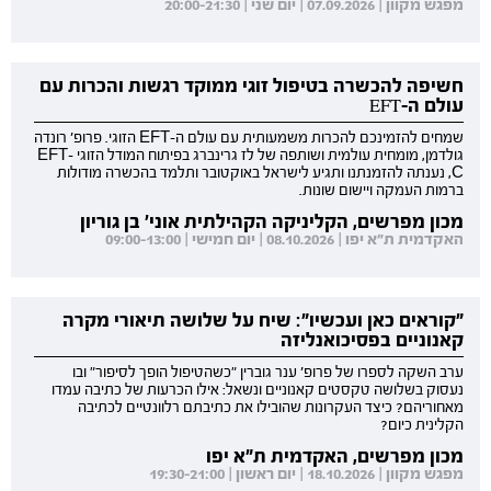
מפגש מקוון | 07.09.2026 | יום שני | 20:00-21:30
חשיפה להכשרה בטיפול זוגי ממוקד רגשות והכרות עם
עולם ה-EFT
שמחים להזמינכם להכרות משמעותית עם עולם ה-EFT הזוגי. פרופ' רונדה
גולדמן, מומחית עולמית ושותפה של לז גרינברג בפיתוח המודל הזוגי EFT-
C, נענתה להזמנתנו ותגיע לישראל באוקטובר ותלמד בהכשרה מודולות
ברמות העמקה ויישום שונות.
מכון מפרשים, הקליניקה הקהילתית אוני' בן גוריון
האקדמית ת"א יפו | 08.10.2026 | יום חמישי | 09:00-13:00
"קוראים כאן ועכשיו": שיח על שלושה תיאורי מקרה
קאנוניים בפסיכואנליזה
ערב השקה לספרו של פרופ' ענר גוברין "כשהטיפול הופך לסיפור" ובו
נעסוק בשלושה טקסטים קאנוניים ונשאל: אילו הכרעות של כתיבה עמדו
מאחוריהם? כיצד העקרונות שהובילו את כתיבתם רלוונטיים לכתיבה
הקלינית כיום?
מכון מפרשים, האקדמית ת"א יפו
מפגש מקוון | 18.10.2026 | יום ראשון | 19:30-21:00