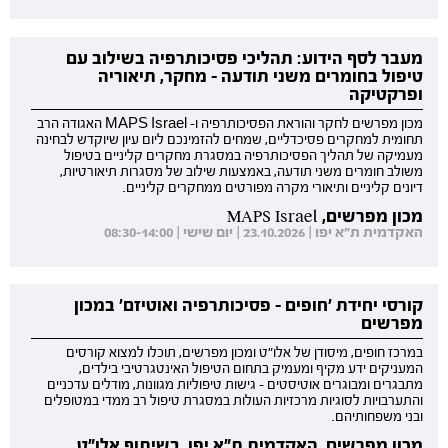
מעבר לסף הידוע: תהליכי פסיכותרפיה בשילוב עם
טיפול בחומרים משני תודעה - מחקר, תיאוריה
ופרקטיקה
מכון מפרשים לחקר והוראת הפסיכותרפיה ו- MAPS Israel האגודה הרב
תחומית למחקרים פסיכדליים, שמחים להזמינכם ליום עיון שיוקדש לבחינה
מעמיקה של תהליך הפסיכותרפיה במסגרת מחקרים קליניים בטיפול
משולב חומרים משני תודעה, באמצעות שילוב של מסגרות תיאורטיות,
דיונים קליניים ותיאורי מקרה מפורטים ממחקרים קליניים.
מכון מפרשים, MAPS Israel
האקדמית ת"א יפו | 23.10.2026 | יום שישי | 08:30-14:00
קורסי יחידת 'חופים - פסיכותרפיה ואוטיזם' במכון
מפרשים
במרכז חופים, מיסודן של אלו"ט ומכון מפרשים, תוכלו למצוא קורסים
המעניקים ידע מקיף ומעמיק בתחום הטיפול האינטגרטיבי בילדים,
מתבגרים ומבוגרים אוטיסטים - גישות טיפוליות מגוונות, מודלים עדכניים
והתערבויות לסוגיות מרכזיות העולות במסגרת טיפול רב ממדי במטופלים
ובני משפחותיהם.
מכון מפרשים, האקדמית ת"א יפו, בשיתוף אלו"ט