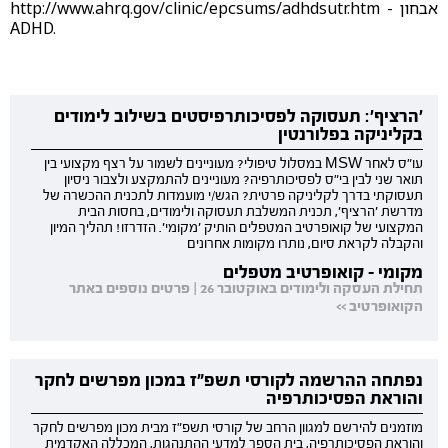
http://www.ahrq.gov/clinic/epcsums/adhdsutr.htm - אבחון
ADHD.
'הרציף': תעסוקה לפסיכותרפיסטים בשילוב לימודים
בקליניקה בפלורנטין
עו"ס לאחר MSW במסלול טיפולי? מעוניינים לשמור על רצף מקצועי בין
תואר שני לבין בי"ס לפסיכותרפיה? מעוניינים להתמקצע ולצבור ניסיון
תעסוקתי בדרך לקליניקה פרטית? הגש/י מועמדות לתכנית ההכשרה של
מדרשת 'הרציף', תכנית המשלבת תעסוקה ולימודים, בחסות הבית
המקצועי של קואופרטיב המטפלים הותיק 'מקומי'. הזדרזו! תהליך המיון
והקבלה לקראת סיום, נותרו מקומות אחרונים
מקומי - קואופרטיב מטפלים
תחילת העסקה ולימודים באוקטובר 26 | פרטים נוספים באתר
הקואופרטיב >>
נפתחה ההרשמה לקורסי תשפ"ז במכון מפרשים לחקר
והוראת הפסיכותרפיה
מוזמנים להירשם למגוון הרחב של קורסי תשפ"ז מבית מכון מפרשים לחקר
והוראת הפסיכותרפיה, בית הספר למדעי ההתנהגות, המכללה האקדמית