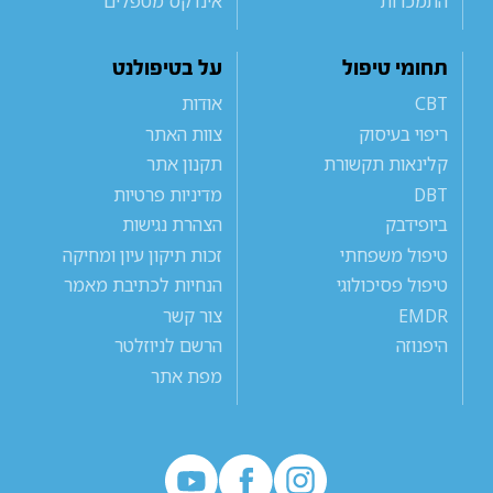
התמכרות
אינדקס מטפלים
תחומי טיפול
על בטיפולנט
CBT
אודות
ריפוי בעיסוק
צוות האתר
קלינאות תקשורת
תקנון אתר
DBT
מדיניות פרטיות
ביופידבק
הצהרת נגישות
טיפול משפחתי
זכות תיקון עיון ומחיקה
טיפול פסיכולוגי
הנחיות לכתיבת מאמר
EMDR
צור קשר
היפנוזה
הרשם לניוזלטר
מפת אתר