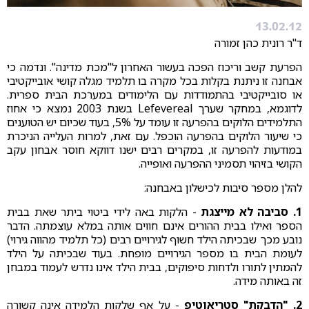
13.02.12
ד"ר רונית כהן זמורה
הפרעת קשב וריכוז הפכה בעשור האחרון ל"מכת מדינה". ונדמה כי
אבחנה זו ניתנת בקלות בכל מקרה בו תלמיד מגלה קושי אובייקטיבי
או סובייקטיבי בהתמודדות עם הלימודים במערכת הבית ספרית.
לדוגמא, במחקר שערך Lefevereal בשנת 2003 נמצא כי אחוז
התלמידים הלוקים בהפרעה זו עומד על 5%, בעוד שכיום יש הטוענים
כי שיעור הלוקים בהפרעה הוכפל. עם זאת, למרות העלייה הניכרת
במודעות להפרעה זו, במקרים רבים ישנו דווקא חוסר אבחון עקב
הקושי בזיהוי תסמיני ההפרעה ואופייה.
להלן מספר סיבות לכישלון באבחנה:
1. סביבה לא מייצגת
- הלקות באה לידי ביטוי ביתר שאת בבית
הספר ואילו בבית ההורים אינם חווים אותה במלא עוצמתה. הדבר
נובע מכך שבכיתה הילד חשוף לגירויים רבים (כל תלמיד מהווה גירוי)
לעומת הבית בו מספר הגירויים מופחת. בעוד שבכיתה על הילד
להמתין לתורו ולדחות סיפוקים, בבית הילד אינו נדרש לעמוד במבחן
זה באותה מידה.
2. "הדבקת" סטריאוטיפ
- על אף שלקות הלמידה אינה קשורה