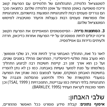
לפוטנציאל הלמידה, התנהלותם של תלמידים עם הפרעות קשב
וריכוז משפיעה באופן מהותי על אופן הלמידה שלהם. כתוצאה מכך
הם נגררים פעמים רבות להתנהגויות הפוגעות בהישגיהם, והתנהגויות
אלו מפורשות פעמים רבות כעצלות והיעדר מוטיבציה למימוש
הפוטנציאל שלהם.
3. הסתמנות נדירה
- הסימפטומים המאפיינים את הפרעת הקשב
וריכוז יכולים להיות ממוסכים על ידי הפרעות אחרות כדיכאון, חרדה
ולעיתים נדירות גם אפילפסיה.
לאור כל זאת, התהליך האבחוני צריך להיות זהיר, רב שלבי וממושך.
הוא מערב צוות מולטי-דיסיפלינרי, המתרשם מהילד בזמנים שונים,
ועל כן הוא אורך זמן רב. קיימת חשיבות רבה לביצוע התהליך
בשלמותו על מנת למזער טעויות באבחנה. כמו כן לא נתן להפריז
בחשיבות האבחון המוקדם, שנועד לצמצם כמה שנתן את הפגיעה
במעגלי התקשורת של הילד ולהימנע מהסלמה והגברה של
התנהגויות בלתי רצויות כמו עבריינות, התמכרויות ( TSAI, 1999) וכן
חוסר מוכנות לקראת העתיד (BARKLEY, 1995).
שלבי האבחון:
איסוף נתונים
: קבלת מידע מפורט ככל האפשר מההורים,