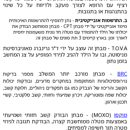
רציף עם הרופא לצורך מעקב ולדיווח על כל שינוי
בהתנהגות או בתגובות.
ב. התרשמות אובייקטיבית
- נתן להוסיף להתרשמות האיכותית
מימד אובייקטיבי על ידי מבחן CPT - מבחן ממוחשב הבודק את
יכולתו של הילד להתמודד עם מטלה חד גונית משעממת יחסית
לאורך זמן. בארץ קיימים 3 תת סוגים של מבחן זה:
T.O.V.A - מבחן זה עוצב על ידי ד"ר גרינברג מאוניברסיטת
מניסוטה, ובו על הילד להגיב לגירוי המופיע על צג המחשב
בזמן נתון.
BRC
- מבחן מורכב יותר המשלב
מספר בדיקות
נוירופסיכולוגיות המתוקפות במחקרים מדעיים, ובודקות יכולות
הקשב והריכוז של הנבדק כמו גם תפקודים ניהוליים, חלוקת קשב,
יכולות שפה ומוטוריקה, זיכרון שמיעתי וחזותי, קשב סלקטיבי, קשיי
תכנון וארגון.
מוקסו
(MOXO) - מבחן הבודק קשב חזותי ושמיעתי
באמצעות מטלה ממוחשבת קצרה, הבודקת תגובה לגירוי
מטרה תוך חשיפה למסיחים.