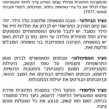
מהמערכת החינוכית ומהילד עצמו. המידע צריך להיות אינטגרטיבי
ועליו לכלול את כל צירי האישיות: ביולוגי, פסיכולוגי, לימודי וחברתי
(אפטר, 1977):
הציר הביולוגי
- מבנה המשפחה שלתוכה נולד הילד. יחד
עם קיום המרכיב התורשתי יש לבדוק את תולדות חייו של
הילד הסובל. יש לקבל פרטים התפתחותיים המספקים
מידע החל מההיריון והלידה עד היום. כמו כן לבדוק האם
יש במשפחה הקרובה והמורחבת בני משפחה הסובלים
מלקות זאת.
הציר הפסיכולוגי
- מבחנים המאפשרים לבדוק מגוון
התרשמויות ותצפיות על טווח הקשב, היעילות
הקוגניטיבית, הסגנון הקוגניטיבי והתגובות הרגשיות.
לדוגמא, מבחנים השלכתיים הבודקים את המצב הרגשי,
וכן מבחנים הבודקים את יעילות ההתנהלות.
הציר הלימודי
- תפקוד הילד במסגרת החינוכית ומידת
מימוש הפוטנציאל הלימודי. לדוגמא, כיצד הילד מתמודד
בכיתה, האם הוא קשוב, מבצע את כל המטלות ומהם
ציוניו.