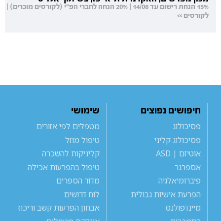
15% הנחת רישום עד 14/08 | 20% הנחה לחברי הפ"י (לקורסים מוכרים) |
לקורסים >>
חיפושים נפוצים
שימושי
פסיכולוג
מטפלים לפי אזורים
פסיכולוג קליני
טיפול מוזל
אוטיזם | ASD
קליניקות להשכרה
אספרגר
טיפול בהפרעות אכילה
פיברומיאלגיה
מדור הספרים
הפרעת אישיות גבולית
לוח דרושים
מיינדפולנס
אבחון הפרעות קשב וריכוז