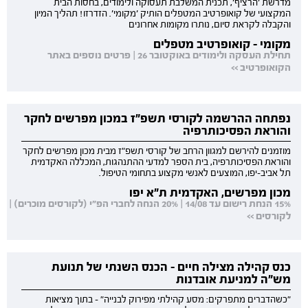
מדרשת 'הרציף', תכנית המשלבת תעסוקה ולימודים, בחסות הבית
המקצועי של קואופרטיב המטפלים הותיק 'מקומי'. הזדרזו! תהליך המיון
והקבלה לקראת סיום, נותרו מקומות אחרונים
מקומי - קואופרטיב מטפלים
תחילת העסקה ולימודים באוקטובר 26 | פרטים נוספים באתר
הקואופרטיב >>
נפתחה ההרשמה לקורסי תשפ"ז במכון מפרשים לחקר
והוראת הפסיכותרפיה
מוזמנים להירשם למגוון הרחב של קורסי תשפ"ז מבית מכון מפרשים לחקר
והוראת הפסיכותרפיה, בית הספר למדעי ההתנהגות, המכללה האקדמית
תל אביב-יפו, המוצעים לאנשי מקצוע בתחומי הטיפול.
מכון מפרשים, האקדמית ת"א יפו
15% הנחת רישום עד 14/08 | 20% הנחה לחברי הפ"י (לקורסים מוכרים) |
לקורסים >>
כנס קהילה מצילה חיים - הכנס השנתי של תנועת
מש"ה למניעת אובדנות
"כשהדברים מתפרקים: מסע קהילתי מפירוק לבנייה" - בתוך מציאות