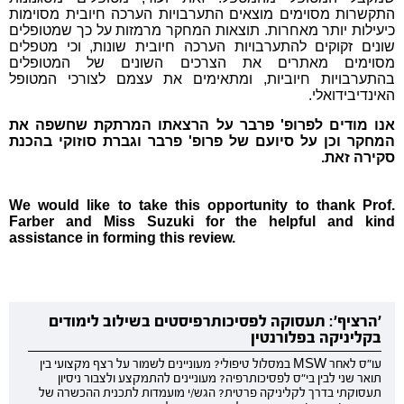
התקשרות מסוימים מוצאים התערבויות הערכה חיובית מסוימות
כיעילות יותר מאחרות. תוצאות המחקר מרמזות על כך שמטופלים
שונים זקוקים להתערבויות הערכה חיובית שונות, וכי מטפלים
מסוימים מאתרים את הצרכים השונים של המטופלים
בהתערבויות חיוביות, ומתאימים את עצמם לצורכי המטופל
האינדיבידואלי.
אנו מודים לפרופ' פרבר על הרצאתו המרתקת שחשפה את
המחקר וכן על סיועם של פרופ' פרבר וגברת סוזוקי בהכנת
סקירה זאת.
We would like to take this opportunity to thank Prof.
Farber and Miss Suzuki for the helpful and kind
assistance in forming this review.
'הרציף': תעסוקה לפסיכותרפיסטים בשילוב לימודים
בקליניקה בפלורנטין
עו"ס לאחר MSW במסלול טיפולי? מעוניינים לשמור על רצף מקצועי בין
תואר שני לבין בי"ס לפסיכותרפיה? מעוניינים להתמקצע ולצבור ניסיון
תעסוקתי בדרך לקליניקה פרטית? הגש/י מועמדות לתכנית ההכשרה של