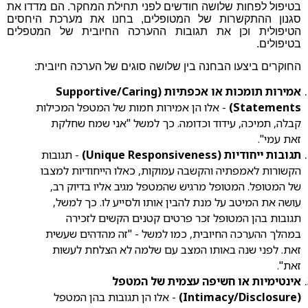
בטיפול לפחות שלושה חודשים לפני תחילת המחקר. הם מדדו את
סגנון ההתקשרות של המטופלים, בחנו את מערכת היחסים
הטיפולית וכן את תגובות ההערכה החיובית של המטפלים
בטיפולים.
החוקרים ביצעו הבחנה בין שלושה סוגים של הערכה חיובית:
אמירות תומכות או אכפתיות (Supportive/Caring
Statements)
- אלו הן אמירות חמות של המטפל המכילות
קבלה, תמיכה, עידוד וכדומה. כך למשל "אני שמח שחלקת
זאת עמי".
תגובות ייחודיות (Unique Responsiveness)
- תגובות
הקשורות לאמפתיה והקשבה עמוקות, כאלו הייחודיות למצבו
של המטופל. המטופל מרגיש שהמטפל מגיב אליו בדיוק רב,
עושה את המיטב על מנת להבין אותו ולסייע לו. כך למשל,
תגובות בהן המטופל זכר פרטים קטנים הקשים לזכירה
במהלך ההערכה החיובית, כמו למשל - "זה מהדהים שעשית
זאת. לפני שנה באותו המצב עם שלמה לא הצלחת לעשות
זאת".
אינטימיות או חשיפה עצמית של המטפל
(Intimacy/Disclosure)
- אלו הן תגובות בהן המטפל