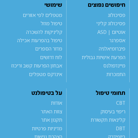
חיפושים נפוצים
שימושי
פסיכולוג
מטפלים לפי אזורים
פסיכולוג קליני
טיפול מוזל
אוטיזם | ASD
קליניקות להשכרה
אספרגר
טיפול בהפרעות אכילה
פיברומיאלגיה
מדור הספרים
הפרעת אישיות גבולית
לוח דרושים
מיינדפולנס
אבחון הפרעות קשב וריכוז
התמכרות
אינדקס מטפלים
תחומי טיפול
על בטיפולנט
CBT
אודות
ריפוי בעיסוק
צוות האתר
קלינאות תקשורת
תקנון אתר
DBT
מדיניות פרטיות
ביופידבק
הצהרת נגישות