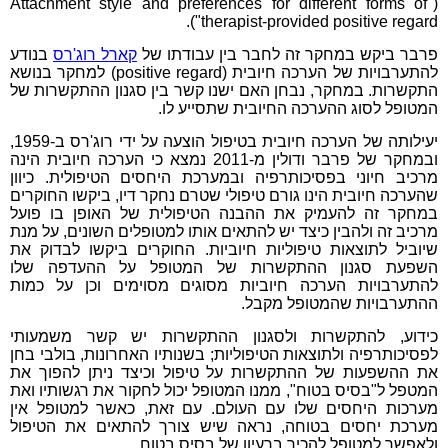
("Attachment style and preferences for different forms of
therapist-provided positive regard").
פרבר ביקש במחקר זה לחבר בין עבודתו של
קארל רוג'רס
בנודע
להתערבויות של הערכה חיובית (positive regard) למחקר בנושא
התקשרות. במחקר, נבחן האם ישנו קשר בין סגנון ההתקשרות של
המטופל לסוג ההערכה החיובית שתסייע לו.
יעילותה של הערכה חיובית בטיפול הוצעה על ידי רוג'רס ב-1959,
ובמחקר של פרבר ודולין מ-2011 נמצא כי הערכה חיובית הינה
מרכיב חיוני בפסיכותרפיה ובמערכת היחסים הטיפולית. כיוון
שהערכה חיובית הינו גורם טיפולי שטרם נחקר דיו, ביקשו החוקרים
במחקר זה להעמיק את ההבנה הטיפולית של האופן בו פועל
מרכיב זה ולהבין כיצד יש להתאים אותו למטופלים השונים, על מנת
שיוביל לתוצאות טיפוליות חיוביות. החוקרים ביקשו לבדוק את
השפעת סגנון ההתקשרות של המטופל על ההעדפה שלו
להתערבויות הערכה חיוביות מסוגים מסוימים וכן על כמות
ההתערבויות שהמטופל מקבל.
כידוע, להתקשרות ולסגנון ההתקשרות יש קשר משמעותי
לפסיכותרפיה ולתוצאות הטיפוליות; בשנותיו האחרונות, בולבי בחן
את ההשפעות של ההתקשרות על טיפול וכיצד ניתן להפוך את
המטפל ל"בסיס בטוח", ממנו המטופל יכול לחקור את רגשותיו ואת
מערכות היחסים שלו עם העולם. עם זאת, כאשר למטופל אין
מערכת יחסים בטוחה, נראה שיש צורך להתאים את הטיפול
ולאפשר למטופל להכיר ברעיון של בסיס בטוח.