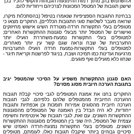
ולהשתמש בהן, מתוך רמות ההימנעות הגבוהות והקושי להכיר בכך
שישנן תגובות של המטפל המכוונות לצרכיהם וייחודיות להם.
בבחינת התגובות הספציפיות שנאמרו בטיפול (בהסתכלות מיקרו,
שרואה מעבר לשלושת סוגי התגובות הכלליים), החוקרים מצאו כי
מטופלים בעלי התקשרות חרדה-מוטרדת השיגו אישוש מחיזוקים
ואישורים של המטפל יותר מבעלי סגנונות ההתקשרות האחרים;
למטופלים בעלי התקשרות נמנעת-משחררת הועילו יותר
התערבויות של שבח ונראה שגם קשר עין יותר מאחרים.
למטופלים בעלי התקשרות-נמנעת חרדה הועילו התערבויות
מרגיעות ועדינות כמו תמיכה ושבח, בניגוד לפרשנות וקריאת תיגר -
שנחוו כלא מועילים ואף פוגעים.
האם סגנון ההתקשרות משפיע על הסיכוי שהמטפל יגיב
בתגובת הערכה חיובית מסוג מסוים?
החוקרים בחנו את אמונת המטופלים לגבי סיכויי קבלת תגובות
ההערכה החיובית מהמטפלים שלהם כלפיהם. לגבי תגובות
הערכה חיובית מהסוגים אמירות תומכות וכן אכפתיות ותגובות
ייחודיות, לא היה הבדל בין האמונה של המטופלים מהסגנונות
ההתקשרות השונים. עם זאת, לגבי תגובות של אינטימיות וחשיפה
עצמית של המטפל, היה שוני בין המטופלים מסגנונות ההתקשרות
השונים. מטופלים בעלי התקשרות נמנעת-חרדה האמינו שיש
סיכויים גבוהים ביותר שיקבלו תגובות כאלו. לעומתם, מטופלים