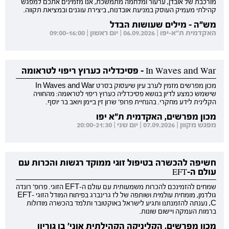
מורכבת של אובדן, ערעור ומלחמה מתמשכת, אנו מזמינים אתכם למפגש
קהילתי מעמיק העוסק במניעת אובדנות, ביצירת עוגנים ובמציאת תקווה.
מש"ה - מילים שעושות הבדל
האקדמית ת"א-יפו | 06.09.2026 | יום ראשון | 09:00-16:00
In Waves and War - פסיכדליה כערוץ ריפוי לטראומה
מכון מפרשים מזמין לערב עיון שיעסוק בסרט In Waves and War
שישמש כמצע לדיון בנושא פסיכדליה כערוץ ריפוי לטראומה: מהחוויה
הקלינית לידע מחקרי. בהנחיית פרופ' שרון זין ביימן ויואב בר יוסף.
מכון מפרשים, האקדמית ת"א יפו
מפגש מקוון | 07.09.2026 | יום שני | 20:00-21:30
חשיפה להכשרה בטיפול זוגי ממוקד רגשות והכרות עם
עולם ה-EFT
שמחים להזמינכם להכרות משמעותית עם עולם ה-EFT הזוגי. פרופ' רונדה
גולדמן, מומחית עולמית ושותפה של לז גרינברג בפיתוח המודל הזוגי EFT-
C, נענתה להזמנתנו ותגיע לישראל באוקטובר ותלמד בהכשרה מודולות
ברמות העמקה ויישום שונות.
מכון מפרשים, הקליניקה הקהילתית אוני' בן גוריון