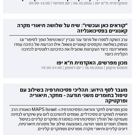
האקדמית ת"א יפו | 08.10.2026 | יום חמישי | 09:00-13:00
"קוראים כאן ועכשיו": שיח על שלושה תיאורי מקרה
קאנוניים בפסיכואנליזה
ערב השקה לספרו של פרופ' ענר גוברין "כשהטיפול הופך לסיפור" ובו
נעסוק בשלושה טקסטים קאנוניים ונשאל: אילו הכרעות של כתיבה עמדו
מאחוריהם? כיצד העקרונות שהובילו את כתיבתם רלוונטיים לכתיבה
הקלינית כיום?
מכון מפרשים, האקדמית ת"א יפו
מפגש מקוון | 18.10.2026 | יום ראשון | 19:30-21:00
מעבר לסף הידוע: תהליכי פסיכותרפיה בשילוב עם
טיפול בחומרים משני תודעה - מחקר, תיאוריה
ופרקטיקה
מכון מפרשים לחקר והוראת הפסיכותרפיה ו- MAPS Israel האגודה הרב
תחומית למחקרים פסיכדליים, שמחים להזמינכם ליום עיון שיוקדש לבחינה
מעמיקה של תהליך הפסיכותרפיה במסגרת מחקרים קליניים בטיפול
משולב חומרים משני תודעה, באמצעות שילוב של מסגרות תיאורטיות,
דיונים קליניים ותיאורי מקרה מפורטים ממחקרים קליניים.