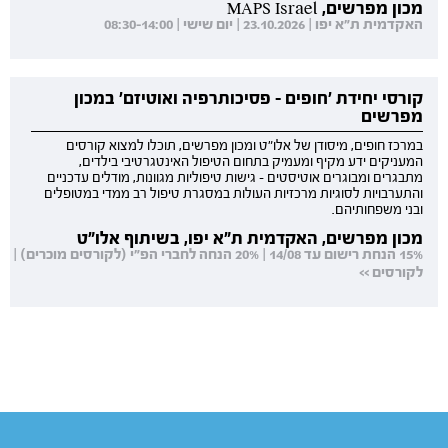
מכון מפרשים, MAPS Israel
האקדמית ת"א יפו | 23.10.2026 | יום שישי | 08:30-14:00
קורסי יחידת 'חופים - פסיכותרפיה ואוטיזם' במכון
מפרשים
במרכז חופים, מיסודן של אלו"ט ומכון מפרשים, תוכלו למצוא קורסים
המעניקים ידע מקיף ומעמיק בתחום הטיפול האינטגרטיבי בילדים,
מתבגרים ומבוגרים אוטיסטים - גישות טיפוליות מגוונות, מודלים עדכניים
והתערבויות לסוגיות מרכזיות העולות במסגרת טיפול רב ממדי במטופלים
ובני משפחותיהם.
מכון מפרשים, האקדמית ת"א יפו, בשיתוף אלו"ט
15% הנחת רישום עד 14/08 | 20% הנחה לחברי הפ"י (לקורסים מוכרים) |
לקורסים >>