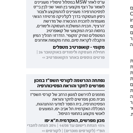
עו"ס לאחר MSW במסלול טיפולי? מעוניינים
ם
לשמור על רצף מקצועי בין תואר שני לבין בי"ס
לפסיכותרפיה? מעוניינים להתמקצע ולצבור
C
ניסיון תעסוקתי בדרך לקליניקה פרטית? הגש/י
i
מועמדות לתכנית ההכשרה של מדרשת
ס
'הרציף', תכנית המשלבת תעסוקה ולימודים,
בחסות הבית המקצועי של קואופרטיב
ם
המטפלים הותיק 'מקומי'. הזדרזו! תהליך המיון
ר
והקבלה לקראת סיום, נותרו מקומות אחרונים
ה
מקומי - קואופרטיב מטפלים
תחילת העסקה ולימודים באוקטובר 26 |
פרטים נוספים באתר הקואופרטיב >>
ת
יבית
ת
ת
נפתחה ההרשמה לקורסי תשפ"ז במכון
ם
מפרשים לחקר והוראת הפסיכותרפיה
סות
מוזמנים להירשם למגוון הרחב של קורסי תשפ"ז
ה
מבית מכון מפרשים לחקר והוראת
ר
הפסיכותרפיה, בית הספר למדעי ההתנהגות,
ר
המכללה האקדמית תל אביב-יפו, המוצעים
.
לאנשי מקצוע בתחומי הטיפול.
מכון מפרשים, האקדמית ת"א יפו
15% הנחת רישום עד 14/08 | 20% הנחה לחברי
הפ"י (לקורסים מוכרים) | לקורסים >>