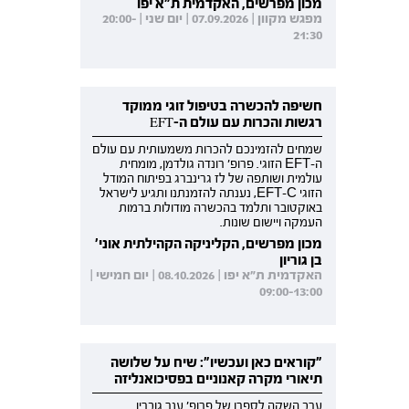
מכון מפרשים, האקדמית ת"א יפו
מפגש מקוון | 07.09.2026 | יום שני | 20:00-
21:30
חשיפה להכשרה בטיפול זוגי ממוקד
רגשות והכרות עם עולם ה-EFT
שמחים להזמינכם להכרות משמעותית עם עולם
ה-EFT הזוגי. פרופ' רונדה גולדמן, מומחית
עולמית ושותפה של לז גרינברג בפיתוח המודל
הזוגי EFT-C, נענתה להזמנתנו ותגיע לישראל
באוקטובר ותלמד בהכשרה מודולות ברמות
העמקה ויישום שונות.
מכון מפרשים, הקליניקה הקהילתית אוני'
בן גוריון
האקדמית ת"א יפו | 08.10.2026 | יום חמישי |
09:00-13:00
"קוראים כאן ועכשיו": שיח על שלושה
תיאורי מקרה קאנוניים בפסיכואנליזה
ערב השקה לספרו של פרופ' ענר גוברין