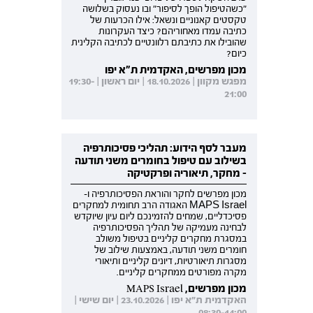
"כשהטיפול הופך לסיפור" ובו נעסוק בשלושה
טקסטים קאנוניים ונשאל: אילו הכרעות של
כתיבה עמדו מאחוריהם? כיצד העקרונות
שהובילו את כתיבתם רלוונטיים לכתיבה הקלינית
כיום?
מכון מפרשים, האקדמית ת"א יפו
מפגש מקוון | 18.10.2026 | יום ראשון | 19:30-
21:00
מעבר לסף הידוע: תהליכי פסיכותרפיה
בשילוב עם טיפול בחומרים משני תודעה
- מחקר, תיאוריה ופרקטיקה
מכון מפרשים לחקר והוראת הפסיכותרפיה ו-
MAPS Israel האגודה הרב תחומית למחקרים
פסיכדליים, שמחים להזמינכם ליום עיון שיוקדש
לבחינה מעמיקה של תהליך הפסיכותרפיה
במסגרת מחקרים קליניים בטיפול משולב
חומרים משני תודעה, באמצעות שילוב של
מסגרות תיאורטיות, דיונים קליניים ותיאורי
מקרה מפורטים ממחקרים קליניים.
מכון מפרשים, MAPS Israel
האקדמית ת"א יפו | 23.10.2026 | יום שישי |
08:30-14:00