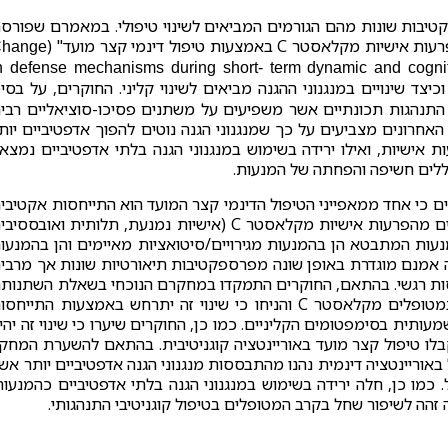
פקטיבות שונות מהם הגורמים המביאים לשינוי טיפולי. במאמרם שפורס
hange
n defense mechanisms during short- term dynamic and cognitiv
Johansen et a לבחון האם וכיצד שינויים במנגנוני ההגנה מביאים לשינוי קליני. החוקרים, על בסי
י התנהגות תכונתיים אשר משפיעים על משתנים פסיכו-סוציאליים רבי
אחרונים מצביעים על כך שמנגנוני הגנה נוטים להפוך אדפטיביים יות
ת אישיות, ואילו ירידה בשימוש במנגנוני הגנה בלתי אדפטיביים נמצא
וללים חשיפה והפחתה של המנעות.
 כי אחד ממאפייני הטיפול הדינמי קצר המועד הוא התייחסות אקטיבי
ישירה למנגנוני הגנה בלתי אדפטיביים. אנשים אשר סובלים מהפרעות אישיות מקלאסטר C (אישיות נמנעת, תלותית ואובסס
מנעות המתבטא הן בהמנעות מגירויים/סיטואציות מאיימים והן בהמנעו
נה אמנם מוגדרת באופן שונה מפרספקטיבות תיאורטיות שונות אך מרבי
סות רגשי. בהתאם, החוקרים התמקדו במחקרם הנוכחי בשאלת השתנות
של מנגנוני הגנה במסגרת הטיפול הדינמי קצר המועד במטופלים מקלאסטר C והניחו כי שינוי זה יתרחש באמצעות התייח
מעותית בסימפטומים הקליניים. כמו כן, החוקרים שיערו כי שינוי זה יהי
לו טיפול קצר מועד באוריינטציה קוגניטיבית. בהתאם להשערת המחק
אוריינטציה דינמית נהנו מהתבססות מנגנוני הגנה אדפטיביים יותר אש
כמו כן, חלה ירידה בשימוש במנגנוני הגנה בלתי אדפטיביים כהמנעות
 זהה לשיפור שחל בקרב המטופלים בטיפול קוגניטיבי התנהגותי.