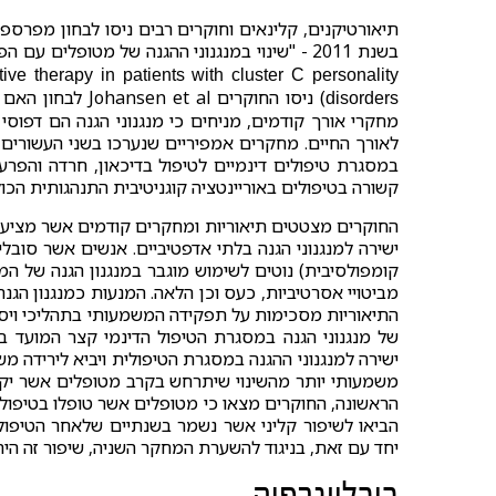
תיאורטיקנים, קלינאים וחוקרים רבים ניסו לבחון מפרס
בשנת 2011 - "שינוי במנגנוני ההגנה של מטופלים עם הפרעות אישיות מקלאסטר C באמצעות טיפול דינמי קצר מועד" (
e therapy in patients with cluster C personality
) ניסו החוקרים l
disorders
מחקרי אורך קודמים, מניחים כי מנגנוני הגנה הם דפוס
לאורך החיים. מחקרים אמפיריים שנערכו בשני העשורים ה
במסגרת טיפולים דינמיים לטיפול בדיכאון, חרדה והפרעו
קשורה בטיפולים באוריינטציה קוגניטיבית התנהגותית הכ
החוקרים מצטטים תיאוריות ומחקרים קודמים אשר מציעים
קומפולסיבית) נוטים לשימוש מוגבר במנגנון הגנה של ה
מביטויי אסרטיביות, כעס וכן הלאה. המנעות כמנגנון הג
התיאוריות מסכימות על תפקידה המשמעותי בתהליכי וי
ישירה למנגנוני ההגנה במסגרת הטיפולית ויביא לירידה מש
משמעותי יותר מהשינוי שיתרחש בקרב מטופלים אשר יקב
הראשונה, החוקרים מצאו כי מטופלים אשר טופלו בטיפול ב
הביאו לשיפור קליני אשר נשמר בשנתיים שלאחר הטיפול. 
יחד עם זאת, בניגוד להשערת המחקר השניה, שיפור זה היה
ביבליוגרפיה