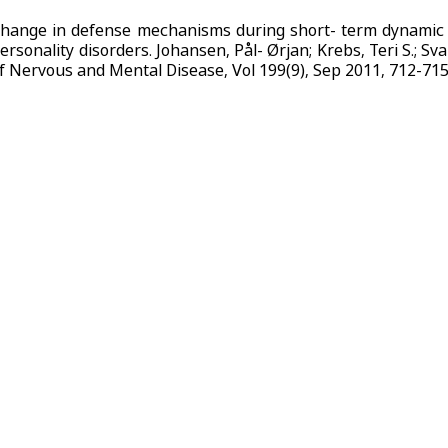
hange in defense mechanisms during short- term dynamic an
ersonality disorders. Johansen, Pål- Ørjan; Krebs, Teri S.; Sva
f Nervous and Mental Disease, Vol 199(9), Sep 2011, 712-715