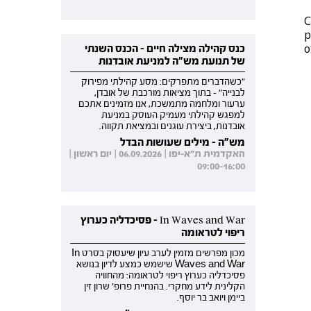
C
p
o
כנס קהילה מצילה חיים - הכנס השנתי
של תנועת מש"ה למניעת אובדנות
"כשהדברים מתפרקים: מסע קהילתי מפירוק
לבנייה" - בתוך מציאות מורכבת של אובדן,
ערעור ומלחמה מתמשכת, אנו מזמינים אתכם
למפגש קהילתי מעמיק העוסק במניעת
אובדנות, ביצירת עוגנים ובמציאת תקווה.
מש"ה - מילים שעושות הבדל
האקדמית ת"א-יפו | 06.09.2026 | יום ראשון |
09:00-16:00
In Waves and War - פסיכדליה כערוץ
ריפוי לטראומה
מכון מפרשים מזמין לערב עיון שיעסוק בסרט In
Waves and War שישמש כמצע לדיון בנושא
פסיכדליה כערוץ ריפוי לטראומה: מהחוויה
הקלינית לידע מחקרי. בהנחיית פרופ' שרון זין
ביימן ויואב בר יוסף.