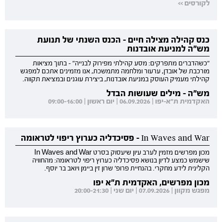
לקורסים >>
כנס קהילה מצילה חיים - הכנס השנתי של תנועת
מש"ה למניעת אובדנות
"כשהדברים מתפרקים: מסע קהילתי מפירוק לבנייה" - בתוך מציאות
מורכבת של אובדן, ערעור ומלחמה מתמשכת, אנו מזמינים אתכם למפגש
קהילתי מעמיק העוסק במניעת אובדנות, ביצירת עוגנים ובמציאת תקווה.
מש"ה - מילים שעושות הבדל
האקדמית ת"א-יפו | 06.09.2026 | יום ראשון | 09:00-16:00
In Waves and War - פסיכדליה כערוץ ריפוי לטראומה
מכון מפרשים מזמין לערב עיון שיעסוק בסרט In Waves and War
שישמש כמצע לדיון בנושא פסיכדליה כערוץ ריפוי לטראומה: מהחוויה
הקלינית לידע מחקרי. בהנחיית פרופ' שרון זין ביימן ויואב בר יוסף.
מכון מפרשים, האקדמית ת"א יפו
מפגש מקוון | 07.09.2026 | יום שני | 20:00-21:30