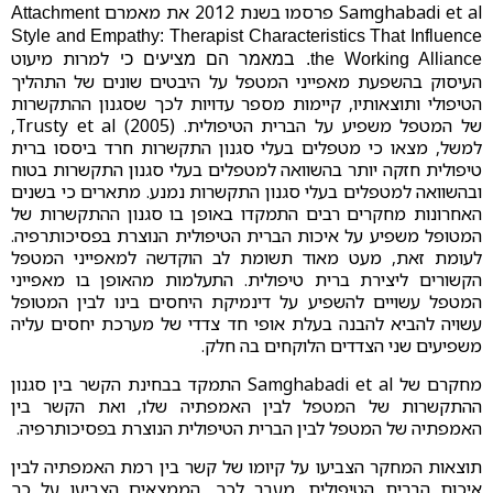
Samghabadi et al פרסמו בשנת 2012 את מאמרם
Attachment
Style and Empathy: Therapist Characteristics That Influence
למרות מיעוט
the Working Alliance. במאמר הם מציעים כי
העיסוק בהשפעת מאפייני המטפל על היבטים שונים של התהליך
הטיפולי ותוצאותיו, קיימות מספר עדויות לכך שסגנון ההתקשרות
של המטפל משפיע על הברית הטיפולית. Trusty et al (2005),
למשל, מצאו כי מטפלים בעלי סגנון התקשרות חרד ביססו ברית
טיפולית חזקה יותר בהשוואה למטפלים בעלי סגנון התקשרות בטוח
ובהשוואה למטפלים בעלי סגנון התקשרות נמנע. מתארים כי בשנים
האחרונות מחקרים רבים התמקדו באופן בו סגנון ההתקשרות של
המטופל משפיע על איכות הברית הטיפולית הנוצרת בפסיכותרפיה.
לעומת זאת, מעט מאוד תשומת לב הוקדשה למאפייני המטפל
הקשורים ליצירת ברית טיפולית. התעלמות מהאופן בו מאפייני
המטפל עשויים להשפיע על דינמיקת היחסים בינו לבין המטופל
עשויה להביא להבנה בעלת אופי חד צדדי של מערכת יחסים עליה
משפיעים שני הצדדים הלוקחים בה חלק.
מחקרם של Samghabadi et al התמקד בבחינת הקשר בין סגנון
ההתקשרות של המטפל לבין האמפתיה שלו, ואת הקשר בין
האמפתיה של המטפל לבין הברית הטיפולית הנוצרת בפסיכותרפיה.
תוצאות המחקר הצביעו על קיומו של קשר בין רמת האמפתיה לבין
איכות הברית הטיפולית. מעבר לכך, הממצאים הצביעו על כך