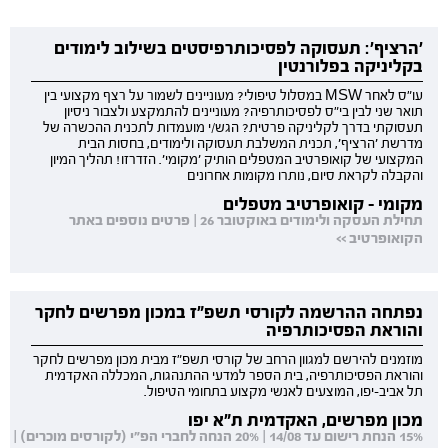
'הרציף': תעסוקה לפסיכותרפיסטים בשילוב לימודים
בקליניקה בפלורנטין
עו"ס לאחר MSW במסלול טיפולי? מעוניינים לשמור על רצף מקצועי בין
תואר שני לבין בי"ס לפסיכותרפיה? מעוניינים להתמקצע ולצבור ניסיון
תעסוקתי בדרך לקליניקה פרטית? הגש/י מועמדות לתכנית ההכשרה של
מדרשת 'הרציף', תכנית המשלבת תעסוקה ולימודים, בחסות הבית
המקצועי של קואופרטיב המטפלים הותיק 'מקומי'. הזדרזו! תהליך המיון
והקבלה לקראת סיום, נותרו מקומות אחרונים
מקומי - קואופרטיב מטפלים
תחילת העסקה ולימודים באוקטובר 26 | פרטים נוספים באתר
הקואופרטיב >>
נפתחה ההרשמה לקורסי תשפ"ז במכון מפרשים לחקר
והוראת הפסיכותרפיה
מוזמנים להירשם למגוון הרחב של קורסי תשפ"ז מבית מכון מפרשים לחקר
והוראת הפסיכותרפיה, בית הספר למדעי ההתנהגות, המכללה האקדמית
תל אביב-יפו, המוצעים לאנשי מקצוע בתחומי הטיפול.
מכון מפרשים, האקדמית ת"א יפו
15% הנחת רישום עד 14/08 | 20% הנחה לחברי הפ"י (לקורסים מוכרים) |