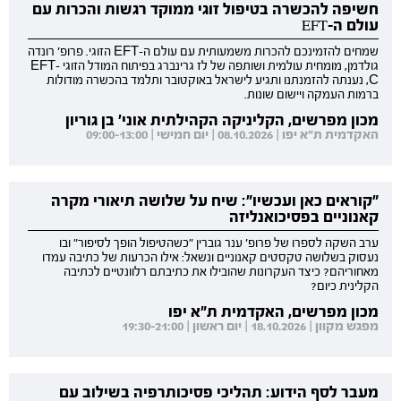
חשיפה להכשרה בטיפול זוגי ממוקד רגשות והכרות עם
עולם ה-EFT
שמחים להזמינכם להכרות משמעותית עם עולם ה-EFT הזוגי. פרופ' רונדה
גולדמן, מומחית עולמית ושותפה של לז גרינברג בפיתוח המודל הזוגי EFT-
C, נענתה להזמנתנו ותגיע לישראל באוקטובר ותלמד בהכשרה מודולות
ברמות העמקה ויישום שונות.
מכון מפרשים, הקליניקה הקהילתית אוני' בן גוריון
האקדמית ת"א יפו | 08.10.2026 | יום חמישי | 09:00-13:00
"קוראים כאן ועכשיו": שיח על שלושה תיאורי מקרה
קאנוניים בפסיכואנליזה
ערב השקה לספרו של פרופ' ענר גוברין "כשהטיפול הופך לסיפור" ובו
נעסוק בשלושה טקסטים קאנוניים ונשאל: אילו הכרעות של כתיבה עמדו
מאחוריהם? כיצד העקרונות שהובילו את כתיבתם רלוונטיים לכתיבה
הקלינית כיום?
מכון מפרשים, האקדמית ת"א יפו
מפגש מקוון | 18.10.2026 | יום ראשון | 19:30-21:00
מעבר לסף הידוע: תהליכי פסיכותרפיה בשילוב עם