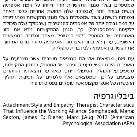
שמטפלים בעלי סגנון התקשרות חרד דיווחו על רמת אמפתיה
רגשית גבוהה יותר (שבמוקד שלה תחושת אחריות כלפי האחר
וצמידות רגשית), בעוד שמטפלים בעלי סגנון התקשרות נמנע דיווחו
על רמה גבוהה יותר של אמפתיה קוגניטיבית (שבמוקד שלה היכולת
ללקיחת פרספקטיבה). כך, סגנון ההתקשרות ניבא את סוג
האמפתיה של המטפל כלפי המטופל. מאחר ומדובר בממצאים
ראשוניים, עדיין לא ברור האם סוג האמפתיה מהווה גורם המתווך
את הקשר בין אמפתיה לבין ברית טיפולית.
עם זאת, ממצאים אלו הם ממצאים חשובים אשר מצביעים על
האופן בו היבט נפשי מעמיק ופרטי של המטפל, כסגנון התקשרות,
משפיע על התהליך הטיפולי וייתכן שאף על תוצאותיו. החוקרים
מצביעים על כך שממצאים אלו מלמדים על חשיבות תהליך
ההכשרה של אנשי מקצוע אשר עוסקים בפסיכותרפיה.
ביבליוגרפיה
Attachment Style and Empathy: Therapist Characteristics
That Influence the Working Alliance. Samghabadi, Mana;
Sexton, James E.; Diener, Marc J.Aug 2012 [American
Psychological Association (APA).