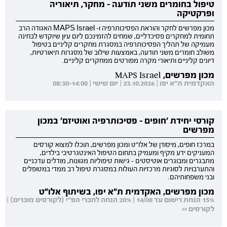
טיפול בחומרים משני תודעה - מחקר, תיאוריה
ופרקטיקה
מכון מפרשים לחקר והוראת הפסיכותרפיה ו- MAPS Israel האגודה הרב
תחומית למחקרים פסיכדליים, שמחים להזמינכם ליום עיון שיוקדש לבחינה
מעמיקה של תהליך הפסיכותרפיה במסגרת מחקרים קליניים בטיפול
משולב חומרים משני תודעה, באמצעות שילוב של מסגרות תיאורטיות,
דיונים קליניים ותיאורי מקרה מפורטים ממחקרים קליניים.
מכון מפרשים, MAPS Israel
האקדמית ת"א יפו | 23.10.2026 | יום שישי | 08:30-14:00
קורסי יחידת 'חופים - פסיכותרפיה ואוטיזם' במכון
מפרשים
במרכז חופים, מיסודן של אלו"ט ומכון מפרשים, תוכלו למצוא קורסים
המעניקים ידע מקיף ומעמיק בתחום הטיפול האינטגרטיבי בילדים,
מתבגרים ומבוגרים אוטיסטים - גישות טיפוליות מגוונות, מודלים עדכניים
והתערבויות לסוגיות מרכזיות העולות במסגרת טיפול רב ממדי במטופלים
ובני משפחותיהם.
מכון מפרשים, האקדמית ת"א יפו, בשיתוף אלו"ט
15% הנחת רישום עד 14/08 | 20% הנחה לחברי הפ"י (לקורסים מוכרים) |
לקורסים >>