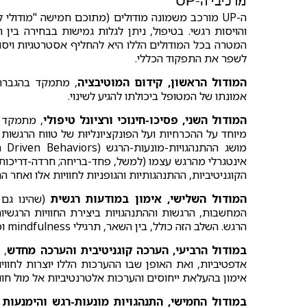
מרכיבי ה-UP
ה-UP מורכב משמונה מודולים (מתוכם חמישה "מודולי
והויסות רגשי. בטיפול, ניתן לגלות גמישות בבחירה ב
המטרה בכל המודולים הללו היא להחליף אסטרטגיות ויסו
לשפר את התפקוד הכללי.
המודול הראשון, קידום המוטיבציה
, מתמקד בהגברת 
אמונתו של המטופל ביכולתו להגיע לשינוי.
המודול השני, פסיכו-חינוכי ורציונל טיפולי
, מתמקד 
מיוחד על ההכרחיות ועל הפונקציונליוּת של טווח הרגשות
אינטגרלי מהרגש עצמו (למשל, פחד-בריחה; חרדה-דריכות)
הקוגניטיביות, ההתנהגותיות והגופניות לחוויות אלו ואחר 
המודול השלישי, אימון במודעות רגשית
(שהינו גם 
המחשבות, הרגשות וההתנהגויות ביצירת החוויות הרגשי
הרגש. השלב הזה כולל, בין השאר, תרגילי mindfulness וכן תרגילים יומיים שמטרתם לסגל מודעות הממוקדת בהווה.
במודול הרביעי, הערכה קוגניטיבית והערכה מחדש
, 
אדפטיביות, ואת האופן שבו ההערכות הללו יוצרות לחו
אימון בהעלאת ייחוסים והערכות אלטרנטיביות אל מול חוו
במודול החמישי, התנהגויות מונעות-רגש והימנעות 