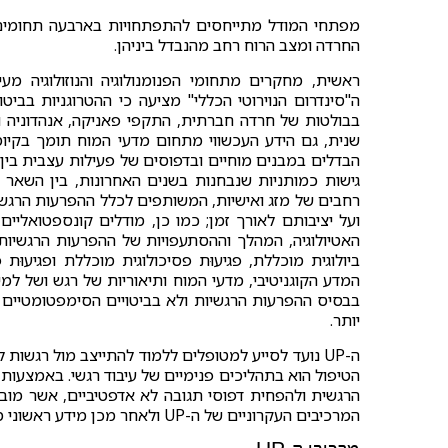
מפתחי המודל מתייחסים להתפתחויות בארבעה תחומים
החרדה ומצב הרוח רחב מהנבדל ביניהן.
ראשית, מחקרים מתחומי הפנומנולוגיה והנוזולוגיה מע
ה"סינדרום הנוירוטי הכללי" מציעה כי ההטרוגניות בבי
בבולטות של חרדה חברתית, התקפי פאניקה, אנהדוניה וכו'
שנית, גם הידע העכשווי מתחום מדעי המוח תומך בקיומ
הבדלים במבנים מוחיים ובדפוסים של פעילות עצבית בין 
גישות כמותניות שנבחנות בשנים האחרונות, בין השאר 
רחבים של מזג ואישיות, המשותפים לכלל ההפרעות הרגש
ועל יציבותם לאורך זמן; כמו כן, מודלים קונספטואליי
האטיולוגיה, המהלך וההסתעפויות של ההפרעות הרגשיות.
ביולוגית מוכללת, פגיעוּת פסיכולוגית מוכללת ופגיעו
המדע הקוגניטיבי, מדעי המוח ותיאוריות של רגש ושל למ
בבסיס ההפרעות הרגשיות ולא בביטויים הסימפטומטיים ה
יותר.
ה-UP נועד לסייע למטופלים ללמוד להתייצב מול רגשות
הטיפול הוא בתהליכים פנימיים של עיבוד רגשי. באמצעות
הרגשית ולהפחית דפוסי תגובה לא אדפטיביים, אשר מובי
המרכיבים העקרוניים של ה-UP ולאחר מכן מידע ראשוני מתוך מחקר שמתבצע בימים אלו.