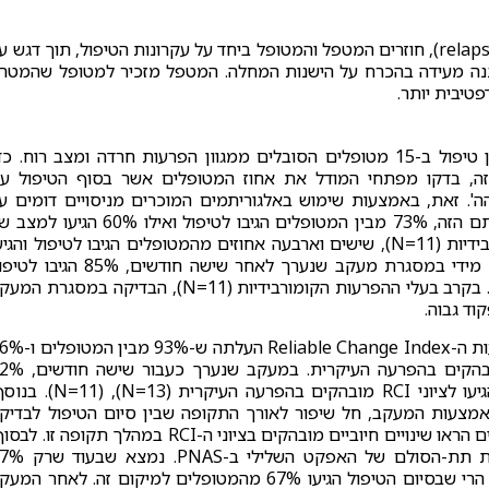
מניעת נסיגה (relapse prevention), חוזרים המטפל והמטופל ביחד על עקרונות הטיפול, תוך דגש 
נה מעידה בהכרח על הישנות המחלה. המטפל מזכיר למטופל שהמטר
טיבית יותר.
הגירסא האחרונה של ה-UP נבחנה במסגרת ניסוי שבחן טיפול ב-15 מטופלים הסובלים ממגוון הפרעות חרדה ומצב רוח. כ
זה, בדקו מפתחי המודל את אחוז המטופלים אשר בסוף הטיפול ענ
הה'. זאת, באמצעות שימוש באלגוריתמים המוכרים מניסויים דומים ע
טיפולים קוגניטיביים התנהגותיים לחרדה. על פי האלגוריתם הזה, 73% מבין המטופלים הגיבו לטיפול ואילו 60% הגי
תפקוד ברמה גבוהה. בקרב מטופלים עם הפרעות קומורבידיות (N=11), שישים וארבעה אחוזים מהמטופלים הגיבו לטיפול והגי
לתפקוד ברמה גבוהה. בקרב 13 המטופלים מהם נאסף מידי במסגרת מעקב שנערך לאחר שישה חודשים, 85% ה
ו-69% הגיעו לתפקוד גבוה בהקשר של האבחנה העיקרית. בקרב בעלי ההפרעות הקומורבידיות (N=11), הבדיקה במסגרת 
בדיקה נוספת של שינוי משמעותי מבחינה קלינית באמצעות ה-Reliable Change Index 
מבין בעלי האבחנות הקומורבידיות הגיעו לציוני RCI מובהקים בהפרעה העיקרית. במע
מהנבדקים ו-80% מבין בעלי האבחנות הקומורבידיות הגיעו לציוני RCI מובהקים בהפרעה העיקרית (N=11
ושג מידע באמצעות המעקב, חל שיפור לאורך התקופה שבין סיום הטיפול לבדיק
הנוספת כעבור שישה חודשים, כאשר 23% מבין המטופלים הראו שינויים חיוביים מובהקים בציוני ה-RCI במהלך תקופה זו. 
נבחנה ההשפעה של הטיפול על אפקט שלילי באמצעות תת-הסולם של האפקט השליל
מהמטופלים נמצאו לפני תחילת הטיפול בטווח הנורמלי, הרי שבסיום הטיפול הגיעו 67% מהמטופלים למיקום זה. לאחר ה