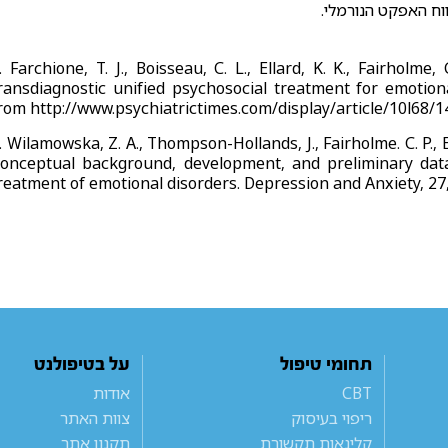
. Farchione, T. J., Boisseau, C. L., Ellard, K. K., Fairholme
ransdiagnostic unified psychosocial treatment for emotiona
rom http://www.psychiatrictimes.com/display/article/10l6
. Wilamowska, Z. A., Thompson-Hollands, J., Fairholme. C. P., Ell
onceptual background, development, and preliminary data 
reatment of emotional disorders. Depression and Anxiety, 27
תחומי טיפול
על בטיפולנט
CBT
אודות
ריפוי בעיסוק
צוות האתר
קלינאות תקשורת
תקנון אתר