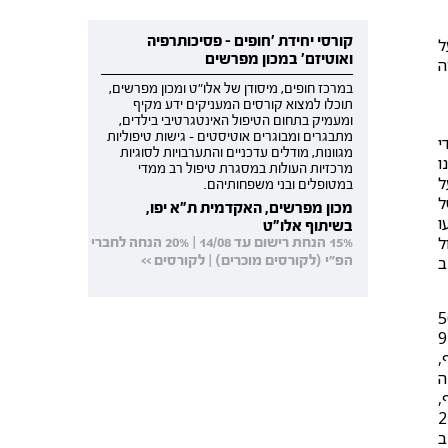
קורסי יחידת 'חופים - פסיכותרפיה
על
ואוטיזם' במכון מפרשים
ה
במרכז חופים, מיסודן של אלו"ט ומכון מפרשים,
תוכלו למצוא קורסים המעניקים ידע מקיף
ומעמיק בתחום הטיפול האינטגרטיבי בילדים,
מתבגרים ומבוגרים אוטיסטים - גישות טיפוליות
די
מגוונות, מודלים עדכניים והתערבויות לסוגיות
ו
מרכזיות העולות במסגרת טיפול רב ממדי
ל
במטופלים ובני משפחותיהם.
עו למצב של
מכון מפרשים, האקדמית ת"א יפו,
עו
בשיתוף אלו"ט
גיבו לטיפול
15% הנחת רישום עד 14/08 | 20% הנחה לחברי
המעקב
הפ"י (לקורסים מוכרים) | לקורסים >>
העלתה ש-93% מבין המטופלים ו-56%
קב שנערך כעבור שישה חודשים, 92%
N=13), (). בנוסף,
ה
לבסוף,
י ב-PNAS. נמצא שבעוד שרק 27%
מעקב