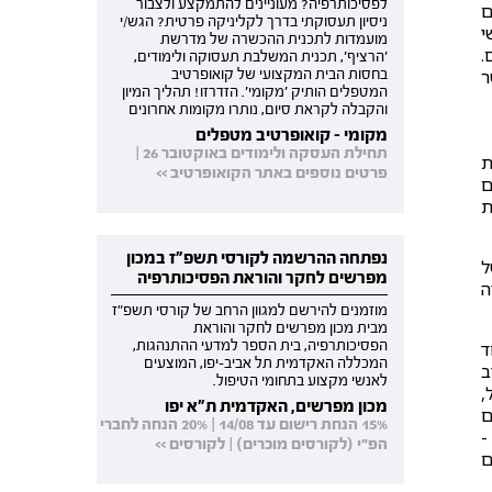
לפסיכותרפיה? מעוניינים להתמקצע ולצבור
ם
ניסיון תעסוקתי בדרך לקליניקה פרטית? הגש/י
י
מועמדות לתכנית ההכשרה של מדרשת
.
'הרציף', תכנית המשלבת תעסוקה ולימודים,
ר
בחסות הבית המקצועי של קואופרטיב
המטפלים הותיק 'מקומי'. הזדרזו! תהליך המיון
והקבלה לקראת סיום, נותרו מקומות אחרונים
מקומי - קואופרטיב מטפלים
תחילת העסקה ולימודים באוקטובר 26 |
רעות
פרטים נוספים באתר הקואופרטיב >>
ם
ת
נפתחה ההרשמה לקורסי תשפ"ז במכון
ל
מפרשים לחקר והוראת הפסיכותרפיה
ולוגיה
מוזמנים להירשם למגוון הרחב של קורסי תשפ"ז
מבית מכון מפרשים לחקר והוראת
ד
הפסיכותרפיה, בית הספר למדעי ההתנהגות,
המכללה האקדמית תל אביב-יפו, המוצעים
ב
לאנשי מקצוע בתחומי הטיפול.
,
מכון מפרשים, האקדמית ת"א יפו
ם
15% הנחת רישום עד 14/08 | 20% הנחה לחברי
-
הפ"י (לקורסים מוכרים) | לקורסים >>
ם