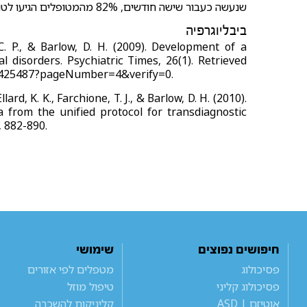
שנעשה כעבור שישה חודשים, 82% מהמטופלים הגיעו לטווח האפקט הנורמלי.
ביבליוגרפיה
, C. P., & Barlow, D. H. (2009). Development of a
l disorders. Psychiatric Times, 26(1). Retrieved
8/1425487?pageNumber=4&verify=0.
ard, K. K., Farchione, T. J., & Barlow, D. H. (2010).
from the unified protocol for transdiagnostic
, 882-890.
חיפושים נפוצים
שימושי
פסיכולוג
מטפלים לפי אזורים
פסיכולוג קליני
טיפול מוזל
אוטיזם | ASD
קליניקות להשכרה