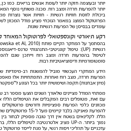
יותר ובעוצמה חזקה יותר לעומת אנשים בריאים. כמו כן, 
יותר להפרעות חרדה ומצב רוח. מכנה משותף נוסף המאפיין
ביכולת לווסת חוויות רגשיות - חוויות אשר נוצרות
הפרוטוקול המוצג במאמר הנוכחי מציע מודל המכוון לש
עומדים בבסיסן של הפרעות רגשיות שונות.
רקע תיאורטי וקונספטואלי לפרוטוקול המאוחד ל
רגשיות (UP): טיפול קוגניטיבי-התנהגותי טרנס-
לטיפול בהפרעות חרדה ומצב רוח וייתכן שגם להפרע
סומטופורמיות ודיסוציאטיביות רבות.
הידע המחקרי העכשווי מוביל להמשגות רב-מימדיות של
(מיון אבחנות) תקפה ושימושית יותר בכל הנוגע ל"ספקטרו
מפתחי המודל מציינים שלאורך השנים הוצעו מספר רב של 
עם זאת, מטופלים רבים המקבלים את הטיפולים הללו אינם
מכוונים כלפי הפרעות ספציפיות ודורשים פרוטוקולי
להפרעת פאניקה בלבד ק
הללו. לקלינאים בשטח אין דרך טובה מספיק לבחור בין ה
נמוך ביותר. ה-UP מציב אלטרנטיבה לטיפולים
עדכניים על תהליכי ויסות רגשי, על מנת לייסד פרוטוקול