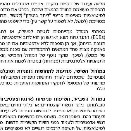
מלאה ועיבוד של רגשות חזקים. אנשים שסובלים מהפר
להפחית מעוצמת החוויה הרגשית שלהם, בפרט אם מדובר 
לסיטואציות מאיימות פריטי "ליתר ביטחון" (למשל, תרו
מסויימת (למשל, לא לשמור על קשר עין) כדי להימנע מהחו
מפתחי המודל מתייחסים לנטיות לפעולה, או לתגו
(EDBs).
הוא לרוב אדפטיביות 
התנהגויות מונעות-רגש הן
תגובת בריחה), אך הן הופכות ללא אדפטיביות אם הן מ
פאניקה מצית פחד המתאים להתמודדות עם סכנה ממשית, 
התנהגויות אלטרנטיביות (מנוגדות) במטרה לשנות את החוו
במודול השישי, מודעות לתחושות גופניות וסובלנו
(פנימיים), שמטרתם לעורר תחושות גופניות המקבילות 
מודעותו של המטופל לתפקיד התחושות הגופניות כמרכיב
הללו.
במודול השביעי, חשיפות פנימיות (אינטרוצפטיביות
סובלנותם כלפי רגשות עוצמתיים או בלתי נוחים באמצע
האינטרוצפטיבית, או חשיפה לתחושות גופניות לא נעימות
ולעמוד בהם. באופן דומה, משתמשים בחשיפות המצביות 
רגשי אדפטיביות ולעמוד בפני חוויות הקשריות חדשות.
לסיטואציות של חשיפה לרמזים רגשיים לא ספציפיים או