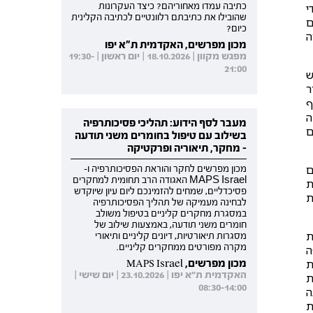
י
כתיבה עמדו מאחוריהם? כיצד העקרונות
שהובילו את כתיבתם רלוונטיים לכתיבה הקלינית
ם
כיום?
ה
מכון מפרשים, האקדמית ת"א יפו
מפגש מקוון | 18.10.2026 | יום ראשון | 19:30-
21:00
ש
ר
ף
ה
מעבר לסף הידוע: תהליכי פסיכותרפיה
 להם
בשילוב עם טיפול בחומרים משני תודעה
- מחקר, תיאוריה ופרקטיקה
ם
מכון מפרשים לחקר והוראת הפסיכותרפיה ו-
MAPS Israel האגודה הרב תחומית למחקרים
ת
פסיכדליים, שמחים להזמינכם ליום עיון שיוקדש
ת
לבחינה מעמיקה של תהליך הפסיכותרפיה
במסגרת מחקרים קליניים בטיפול משולב
חומרים משני תודעה, באמצעות שילוב של
ת
מסגרות תיאורטיות, דיונים קליניים ותיאורי
מקרה מפורטים ממחקרים קליניים.
ה
ת
מכון מפרשים, MAPS Israel
האקדמית ת"א יפו | 23.10.2026 | יום שישי |
ת
08:30-14:00
ה
ת