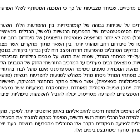
 מרכזיים, שביחד מצביעות על כך כי המכנה המשותף לשלל הפרעו
ידים על שכיחות גבוהה של קומורבידיות בין ההפרעות הללו. השער
טויים הסימפטומטיים של ההפרעות הרגשיות (למשל, הבדלים בינאישיי
) הינה לא יותר מוריאציה פנוטיפית (חיצונית) של סינדרום רחב יותר
ו של סינדרום רחב ומהותי יותר, בין השאר מתוך מחקרים אשר מצא
נבדקים הסובלים מהפרעות חרדה ומצב רוח לבין נבדקי ביקורת. בנוסף
על-ידי מפתחי המודל, שמות את הדגש על מבנים ביולוגיים וסביבתיי
יות. ממצאים רבים מעידים על המרכיב התורשתי החזק של המבנים הלל
ם מהעת הנוכחית טוענים שמימד הטמפרמנט איננו פועל לבדו בהתוויי
 מפתחי המודל ניסחו מודל משולש לפגיעוּת להפרעות רגשיות (פגיעוּ
ּת פסיכולוגית ספציפית), אשר משלב מחקר מתחומי הגנטיקה, האישיות
ידה. ייתכן שגישה טיפולית מאוחדת, שמתמקדת בפגיעוּיוֹת אשר נמצאו
ספציפיים להפרעה מסויימת, יכולה להוביל להשפעות טיפוליות יציבו
 לא נעימים ולפתח דרכים להגיב אליהם באופן אדפטיבי יותר. לפיכך, מוק
 למידה של הרגלי ויסות רגשי חדשים, הטיפול מבקש להגביר את הסבילו
לים לפגיעה תפקודית בקרב אלו הסובלים מהפרעות רגשיות. כעת יוצג