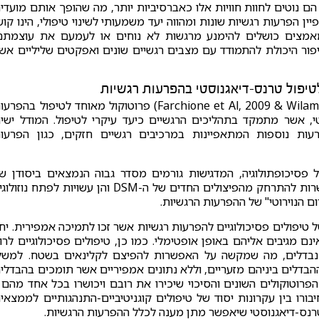
הם נוטים לחוות חוויות אלו כאברסיביות יותר, מה שהופך אותם מועדי
 הפרעות רגשיות שונות ומהווה יעד משמעותי לשינוי טיפולי, הינו קוש
 ממאמצים כושלים להימנע מרגשות לא נוחים או לעמעם את עוצמתם
יפור היכולת להתמודד עם מצבים רגשיים שונים ואפקטים שליליים אש
טיפול טרנס-דיאגנוסטי בהפרעות רגשיות
בהסתמך על המחקר הקיים פותח (Farchione et Al, 2009 & Wilamowska et Al, 2010) פרוטוקול מאוחד לטיפול בהפ
דיאגנוסטי, אשר מתמקד בתהליכים הרגשיים כיעד עיקרי לטיפול. המודל ישי
ות נוספות המתאפיינות במרכיבים רגשיים חזקים, כגון הפרעו
 פסיכופתולוגיה, המדגישות גורמים מסדר גבוה הנמצאים ביסודן ש
הפרעות חרדה, מצב רוח ואחרות. התפתחויות אלו מאפשרות להתרחק מהפיצולים החדים של ה-DSM והן עשויות לפתח נוז
ם הנוירוטי" של ההפרעות הרגשיות.
טיפולים פסיכולוגיים להפרעות רגשיות אשר זכו לתמיכה אמפירית. יח
 מגיבים אליהם באופן אופטימלי. כמו כן, טיפולים פסיכולוגיים לרו
ם נבדלים, מה שמקשה על האפשרות להפיצם לקלינאים בשטח. למשל
יימים מעל ל-15 פרוטוקולים שההבדלים ביניהם מזעריים, וללא נתונים אמפיריים אשר תומכים בהבדלי
פרוטוקולים השונים והסיכוי שיכירו את רובם ויכושרו בכל אחד מהם 
 הללו, בחיבורו בין עקרונות יסוד של טיפולים קוגניטיביים-התנהגותיים לממצאי
 טרנס-דיאגנוסטי שיאפשר מתן מענה לכלל ההפרעות הרגשיות.