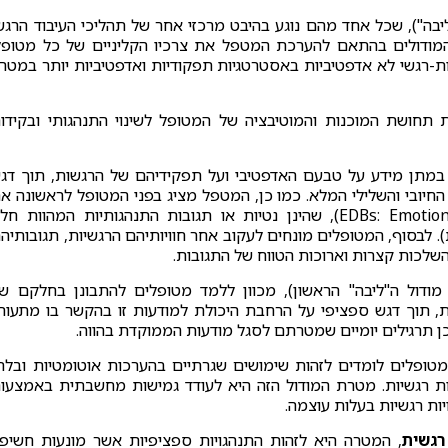
 ליבה"), שכל אחד מהם נוגע בהיבט מרכזי אחר של תהליכי העיבוד הרגש
ין המודולים בהתאם להערכת המטפל את צרכיו הקליניים של כל מטופל
ת-רגשי לא אדפטיביות באסטרטגיות תפקודיות ואדפטיביות יותר במטר
תחושת המוכנות והמוטיבציה של המטופל לשינוי התנהגותי ובקידו
במתן מידע על טבעם האדפטיבי ועל תפקידיהם של הרגשות, תוך דג
 החיובי והשלילי המלא. כמו כן, המטפל מציג בפני המטופל לראשונה א
מושג ההתנהגויות-מונעות-הרגש (EDBs: Emotion Driven Behaviors), שהינן נטיות או תגובות התנהגותיות המהוות ח
. לבסוף, המטופלים מונחים לעקוב אחר חוויותיהם הרגשיות, תגובותיה
ההשלכות קצרות וארוכות הטווח של התגובות.
מודול ה"ליבה" הראשון), מכוון ללמד מטופלים להתבונן בחלקם ש
ות, תוך דגש ספציפי על הרחבת היכולת למודעות זו בהקשר בו מתעור
מטופלים לומדים לזהות שימושים שגרתיים בהערכות אוטומטיות ובלת
ויות רגשיות. מטרת המודול הזה היא לעודד גמישות מחשבתית באמצעו
יות רגשיות בעלות עוצמה.
רגשית
, המטרה היא לזהות התנהגויות ספציפיות אשר מונעות חשיפ