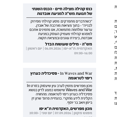
ת
כנס קהילה מצילה חיים - הכנס השנתי
של תנועת מש"ה למניעת אובדנות
ת
"כשהדברים מתפרקים: מסע קהילתי מפירוק
ם
לבנייה" - בתוך מציאות מורכבת של אובדן,
ערעור ומלחמה מתמשכת, אנו מזמינים אתכם
;
למפגש קהילתי מעמיק העוסק במניעת
ו
אובדנות, ביצירת עוגנים ובמציאת תקווה.
,
מש"ה - מילים שעושות הבדל
ם
האקדמית ת"א-יפו | 06.09.2026 | יום ראשון |
ו
09:00-16:00
ת
ת
,
ת
In Waves and War - פסיכדליה כערוץ
ת
ריפוי לטראומה
מכון מפרשים מזמין לערב עיון שיעסוק בסרט In
Waves and War שישמש כמצע לדיון בנושא
ד
פסיכדליה כערוץ ריפוי לטראומה: מהחוויה
ת
הקלינית לידע מחקרי. בהנחיית פרופ' שרון זין
ו
ביימן ויואב בר יוסף.
מכון מפרשים, האקדמית ת"א יפו
מפגש מקוון | 07.09.2026 | יום שני | 20:00-