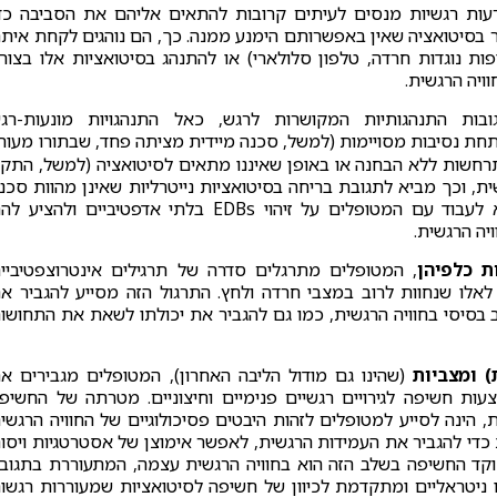
עות רגשיות מנסים לעיתים קרובות להתאים אליהם את הסביבה כד
בסיטואציה שאין באפשרותם הימנע ממנה. כך, הם נוהגים לקחת אית
פות נוגדות חרדה, טלפון סלולארי) או להתנהג בסיטואציות אלו בצור
ויה הרגשית.
בות התנהגותיות המקושרות לרגש, כאל התנהגויות מונעות-רג
תחת נסיבות מסויימות (למשל, סכנה מיידית מציתה פחד, שבתורו מעור
תרחשות ללא הבחנה או באופן שאיננו מתאים לסיטואציה (למשל, התק
וכך מביא לתגובת בריחה בסיטואציות נייטרליות שאינן מהוות סכנ
של ממש). לפיכך, מוקד נוסף של המודול החמישי הוא לעבוד עם המטופלים על זיהוי EDBs בלתי אדפטיביים ולהציע
יה הרגשית.
ת כלפיהן
, המטופלים מתרגלים סדרה של תרגילים אינטרוצפטיביי
לאלו שנחוות לרוב במצבי חרדה ולחץ. התרגול הזה מסייע להגביר א
 בסיסי בחוויה הרגשית, כמו גם להגביר את יכולתו לשאת את התחושו
) ומצביות
(שהינו גם מודול הליבה האחרון), המטופלים מגבירים א
ות חשיפה לגירויים רגשיים פנימיים וחיצוניים. מטרתה של החשיפ
, הינה לסייע למטופלים לזהות היבטים פסיכולוגיים של החוויה הרגשי
כדי להגביר את העמידות הרגשית, לאפשר אימוצן של אסטרטגיות ויסו
 מוקד החשיפה בשלב הזה הוא בחוויה הרגשית עצמה, המתעוררת בתגוב
 ניטראליים ומתקדמת לכיוון של חשיפה לסיטואציות שמעוררות רגשו