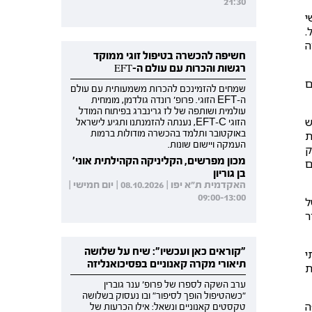
21:30
י
.
ה
חשיפה להכשרה בטיפול זוגי ממוקד
רגשות והכרות עם עולם ה-EFT
ם
שמחים להזמינכם להכרות משמעותית עם עולם
ה-EFT הזוגי. פרופ' רונדה גולדמן, מומחית
עולמית ושותפה של לז גרינברג בפיתוח המודל
ש
הזוגי EFT-C, נענתה להזמנתנו ותגיע לישראל
ת
באוקטובר ותלמד בהכשרה מודולות ברמות
העמקה ויישום שונות.
לק
מכון מפרשים, הקליניקה הקהילתית אוני'
ם
בן גוריון
האקדמית ת"א יפו | 08.10.2026 | יום חמישי |
09:00-13:00
ל
ר
"קוראים כאן ועכשיו": שיח על שלושה
י
תיאורי מקרה קאנוניים בפסיכואנליזה
ת
ערב השקה לספרו של פרופ' ענר גוברין
"כשהטיפול הופך לסיפור" ובו נעסוק בשלושה
ה
טקסטים קאנוניים ונשאל: אילו הכרעות של