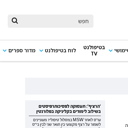
בטיפולנט
מושי
לוח בטיפולנט
מדור ספרים
TV
'הרציף': תעסוקה לפסיכותרפיסטים
בשילוב לימודים בקליניקה בפלורנטין
עו"ס לאחר MSW במסלול טיפולי? מעוניינים
ה
לשמור על רצף מקצועי בין תואר שני לבין בי"ס