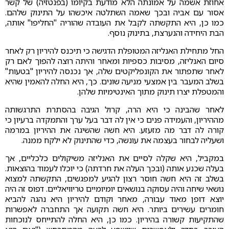
אחוזת אשמה על אמונתה הלא מודעת בקיומו (בפנטזיה) של קשר
אסור עם אביה ובכך שאמה השתלטה איכשהו על התינוק שלהם.
כמו כן, היא התקשתה לקבל את העובדה שהוריה "החליפו" אותה,
הבת היחידה והנערצת, בתינוק נוסף.
החל מתחילת האנליזה המטופלת הדגישה כי תיכנס להיריון רק לאחר
סיום האנליזה, מסיבות כספיות ומאחר והיתה רוצה להפוך לאם רק
לאחר שתפתור את הקונפליקטים שלה, אך נכנסה להיריון "בטעות"
בשלב המעבר בין אמצעי מניעה שונים. כך, היא החלה להאמין שהיא
והמטפלת יצרו תינוק מתוך האינטימיות שלהן.
לאחר שהבינה כי היא הרה, קרול הגיבה בהסתרת התרגשותה
מההיריון, והעמידה פנים כי אין לה דבר בעל ערך והתמקדה ברעיון כי
קורה לה דבר מה מזעזע. היא חשה שהשיגה את ההיריון במרמה
ושעליה לבחור בעצמה את עונשה, כדי שהתינוק לא ילקח ממנה.
במקביל, היא שקלה לסיים את האנליזה משיקולים כלכליים, אך
בעלה שכנע אותה (ובכך העלה את חרדתה) כי יוכלו לעמוד בהוצאות.
בשלב זה היא חשה חוסר רצון להגיע למפגשים, התקשתה למצוא
נושאי שיחה והיה עסוקה בנושאים יומיומיים טריוויאליים. דפוס זה היה
יוצא דופן מאוד עבורה, מאחר וקודם להיריון היא נהגה להביא
חומרים עשירים ביותר. היא חשה תקועה אך התחברה לאפשרות
שהתקיעות קשורה בהיריון. כמו כן, היא החלה להתייחס לנוכחות