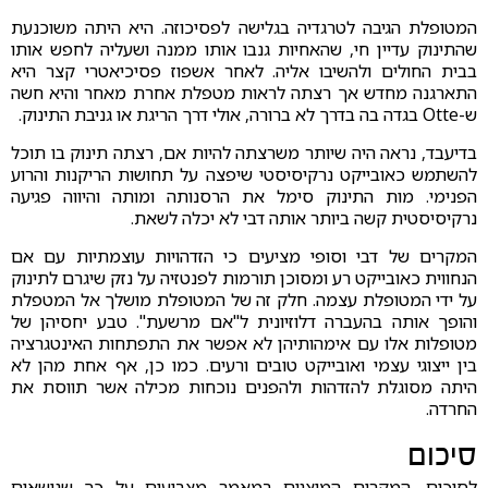
המטופלת הגיבה לטרגדיה בגלישה לפסיכוזה. היא היתה משוכנעת
שהתינוק עדיין חי, שהאחיות גנבו אותו ממנה ושעליה לחפש אותו
בבית החולים ולהשיבו אליה. לאחר אשפוז פסיכיאטרי קצר היא
התארגנה מחדש אך רצתה לראות מטפלת אחרת מאחר והיא חשה
ש-Otte בגדה בה בדרך לא ברורה, אולי דרך הריגת או גניבת התינוק.
בדיעבד, נראה היה שיותר משרצתה להיות אם, רצתה תינוק בו תוכל
להשתמש כאובייקט נרקיסיסטי שיפצה על תחושות הריקנות והרוע
הפנימי. מות התינוק סימל את הרסנותה ומותה והיווה פגיעה
נרקיסיסטית קשה ביותר אותה דבי לא יכלה לשאת.
המקרים של דבי וסופי מציעים כי הזדהויות עוצמתיות עם אם
הנחווית כאובייקט רע ומסוכן תורמות לפנטזיה על נזק שיגרם לתינוק
על ידי המטופלת עצמה. חלק זה של המטופלת מושלך אל המטפלת
והופך אותה בהעברה דלוזיונית ל"אם מרשעת". טבע יחסיהן של
מטופלות אלו עם אימהותיהן לא אפשר את התפתחות האינטגרציה
בין ייצוגי עצמי ואובייקט טובים ורעים. כמו כן, אף אחת מהן לא
היתה מסוגלת להזדהות ולהפנים נוכחות מכילה אשר תווסת את
החרדה.
סיכום
לסיכום, המקרים המוצגים במאמר מצביעים על כך שנושאים