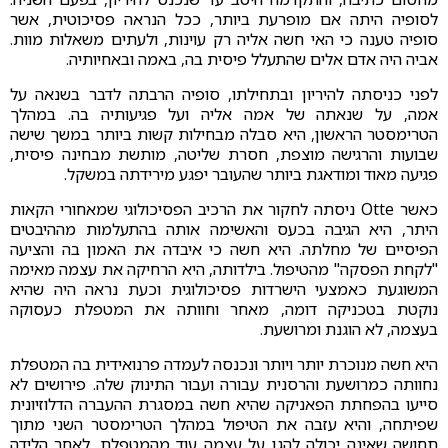
לסופיה היתה אם מופרעת ביותר, ככל הנראה פסיכוטית, אשר
סופיה טענה כי האי חשה אליה רק עוינות, ולעתים משאלות מוות.
אביה היה אדם אלים שהתעלל פיסית בה, באמה ובאחיותיה.
לפני כניסתה להיריון ובתחילתו, סופיה הרבתה לדבר בשנאה על
אמה, על שנאתה של אמה אליה ועל פגיעותיה בה. במהלך
הטרימסטר הראשון, היא סבלה מבחילות קשות ביותר במשך שישה
שבועות והרגישה מוצפת, חסרת שליטה, מותשת מבחינה פיסית,
פגיעה מאוד ומודאגת ביותר שהעובר יפגע מירידתה במשקל.
כאשר Otte ניסתה לחקור את הרכיב הפסיכולוגי שמאחורי הקאות
היתר, היא הגיבה בכעס והאשימה אותה בהתעלמות מההיבטים
הפיסיים של מחלתה. היא חשה כי איבדה את האמון בה והציעה
"לקחת הפסקה" מהטיפול. בילדותה, היא הרחיקה את עצמה מאימה
המשוגעת כאמצעי הישרדות פסיכולוגית וכעת נראה היה שהיא
נוקטת בטכניקה דומה, מאחר וחוותה את המטפלת כעסוקה
בעצמה, לא הוגנת ומרושעת.
היא חשה מנוכרת יותר ויותר ונכנסה לעמדה פרנואידית בה המטפלת
נחוותה כמרושעת והרסנית עבורה ועבור התינוק שלה. פירושים לא
סייעו בהפחתת הפאניקה שהיא חשה במסגרת ההעברה הדלוזיונית
שפיתחה, והיא עזבה את הטיפול במהלך הטרימסטר השני מתוך
תחושה שאינה יכולה להגן על עצמה עוד מהמטפלת. לאחר הלידה