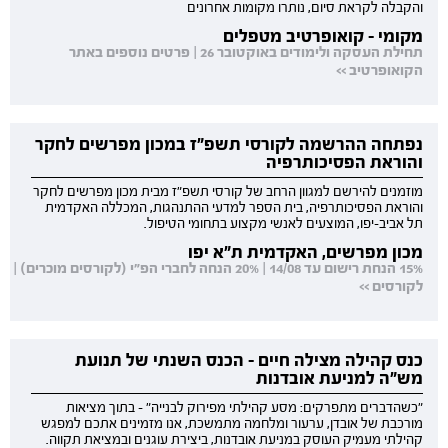
והקבלה לקראת סיום, נותרו מקומות אחרונים
מקומי - קואופרטיב מטפלים
תחילת העסקה ולימודים באוקטובר 26 | פרטים נוספים באתר
הקואופרטיב >>
נפתחה ההרשמה לקורסי תשפ"ז במכון מפרשים לחקר
והוראת הפסיכותרפיה
מוזמנים להירשם למגוון הרחב של קורסי תשפ"ז מבית מכון מפרשים לחקר
והוראת הפסיכותרפיה, בית הספר למדעי ההתנהגות, המכללה האקדמית
תל אביב-יפו, המוצעים לאנשי מקצוע בתחומי הטיפול.
מכון מפרשים, האקדמית ת"א יפו
15% הנחת רישום עד 14/08 | 20% הנחה לחברי הפ"י (לקורסים מוכרים) |
לקורסים >>
כנס קהילה מצילה חיים - הכנס השנתי של תנועת
מש"ה למניעת אובדנות
"כשהדברים מתפרקים: מסע קהילתי מפירוק לבנייה" - בתוך מציאות
מורכבת של אובדן, ערעור ומלחמה מתמשכת, אנו מזמינים אתכם למפגש
קהילתי מעמיק העוסק במניעת אובדנות, ביצירת עוגנים ובמציאת תקווה.