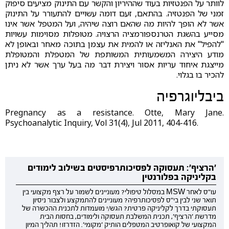
לוותר על הפנטזיות בעוד שההיריון והקשר עם התינוק מציעים סיפוק
זמני של הפנטזיה. בהתאם, זעם דומה עשויים להתעורר על התינוק
אשר לא הופך להיות מה שהאם רוצה שיהיה, ועל המטפל אשר אינו
מסייע בהשגת הטרנספורמציה הרצויה. מטופלות מסוימות עשויות
"להפיל" את האנליזה או להמית את עצמן בתוכה מאחר ובאופן לא
מודע היצירה המשמעותית המשותפת של המטפלת והמטופלת
מייצגת איחוד עריות אסור ויצירת דבר מה בעל ערך אשר לא ניתן
להכיר בו בגלוי.
ביבליוגרפיה
Pregnancy as a resistance. Otte, Mary Jane.
Psychoanalytic Inquiry, Vol 31(4), Jul 2011, 404-416.
'הרציף': תעסוקה לפסיכותרפיסטים בשילוב לימודים
בקליניקה בפלורנטין
עו"ס לאחר MSW במסלול טיפולי? מעוניינים לשמור על רצף מקצועי בין
תואר שני לבין בי"ס לפסיכותרפיה? מעוניינים להתמקצע ולצבור ניסיון
תעסוקתי בדרך לקליניקה פרטית? הגש/י מועמדות לתכנית ההכשרה של
מדרשת 'הרציף', תכנית המשלבת תעסוקה ולימודים, בחסות הבית
המקצועי של קואופרטיב המטפלים הותיק 'מקומי'. הזדרזו! תהליך המיון