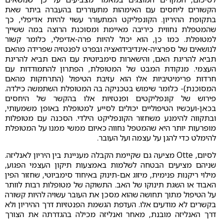
הקשורים ליחסים עם האימהות מתעוררים בהעברה ביתר שאת
בתקופת ההיריון. הקונפליקט המתעורר עשוי להיות אדיפלי, כך
שהמטפלת נחווית כיריבה מאיימת ומסוכנת הרוצה במה ששייך
למטופלת. כמו כן, הוא יכול להיות פרה-אדיפלי, כלומר קשור
לנושאים של ספרציה-אינדיבידואציה ובפרט לפנטזיה שפרידה מהאם
תביא להריגת האם, והישארות סימביוטית עם האם תביא להריגת
העצמי. מנקודת המבט של המטופלת, הפתרון להתמודדות עם
חרדות פרימיטיביות אלו הוא עזיבת הטיפול (התרחקות מהאם
המסוכנת)- כלומר שימוש בטכניקה בה המטופלת השתמשה כילדה.
פירוש של קונפליקטים ופנטזיות אלו בהקשר של היחסים
בכאן-ועכשיו הטיפוליים יכולים לסייע למטופלת באופן משמעותי,
ובתקווה להימנע משחזור הקונפליקט הילדי. הסכנה עם מטופלות
מופרעות יותר היא שהמטפל נחווה כאיום ממשי ממנו על המטופלת
להימלט כדי להגן על עצמה ועל העובר.
לסיום, Otte מציעה גם שקיימת הקבלה מעניינת בין היריון לאנליזה.
שניהם מציעים הבטחה לשלמות באמצעות תיקון העצמי הפגוע,
מילוי ריקנות פנימית, מיזוג אם-תינוק באיחוד סימביוטי, שחזור הפין
האבוד או השגת תינוקו של האב. התשוקה של מטופלות רבות לוותר
על הטיפול מתוך תחושה שהוא מסכן את העובר עשויה להיות קשורה
בקשרים לא מודעים אלו. העדפת הגשמת הפנטזיות דרך ההיריון ולא
דרך האנליזה מובנת, מאחר ואנליזה מכילה בהגדרתה את הצורך