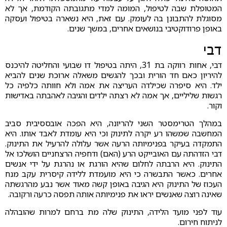
המטופלת שבה לטיפול, המומה למדי מתגובתה הקודמת, אך לא
מסוגלת להתבונן בה לעומק. עם זאת, היא נשארה בטיפול ועסקה
באופן פרודוקטיבי בנושאים אחרים, במשך שנים.
דבי
דבי, אחות רווקה בת 31, היתה בטיפול דו שבועי והחליטה להיכנס
להיריון כאם חד הורית ובכך להגשים משאלה ארוכת שנים להביא
ילד. היא סיפרה שכילדה העריצה את אמה ולא חוותה כלפיה כל
רגשות שליליים, אך אמה לא רצתה ילדים והגיבה לאהבתה באדישות
וקור.
במהלך הטרימסטר השני להריונה, היא הפכה אובססיבית סביב
המחשבה שמשהו רע יקרה לתינוק וכי היא עומדת לאבד אותו. היא
התמקדה בעיקר בפנימיותה הרעה אשר עלולה להרעיל את התינוק.
דבי הזדהתה עם האובייקט הרע (האם) ודחפיה הרצחניים הושלכו אל
התינוק. היא הרבתה לחלום שהיא הורגת או נהרגת על ידי אנשים
אחרים. כאשר התבשרה כי היא מועמדת ללידה קיסרית עקב מנח
העכוז של התינוק היא הגיבה באופן קשה מאוד אשר נבע מהרגשתה
שאינה רוצה שאנשים יראו את פנימיותה אותה תפסה כרעה ורקובה.
עוד לפני מועד הלידה, התינוק שלה מת ברחם למרות שהובהלה
לניתוח חירום.