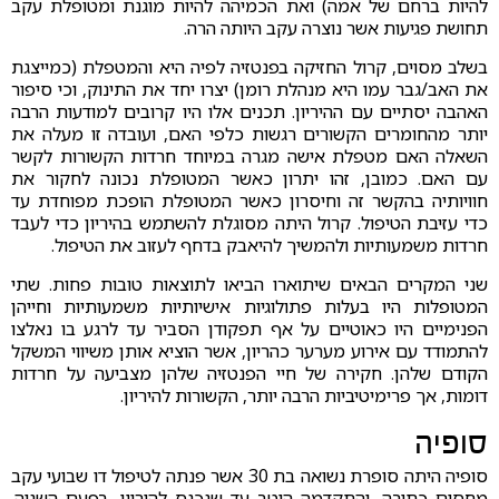
להיות ברחם של אמה) ואת הכמיהה להיות מוגנת ומטופלת עקב
תחושת פגיעות אשר נוצרה עקב היותה הרה.
בשלב מסוים, קרול החזיקה בפנטזיה לפיה היא והמטפלת (כמייצגת
את האב/גבר עמו היא מנהלת רומן) יצרו יחד את התינוק, וכי סיפור
האהבה יסתיים עם ההיריון. תכנים אלו היו קרובים למודעות הרבה
יותר מהחומרים הקשורים רגשות כלפי האם, ועובדה זו מעלה את
השאלה האם מטפלת אישה מגרה במיוחד חרדות הקשורות לקשר
עם האם. כמובן, זהו יתרון כאשר המטופלת נכונה לחקור את
חוויותיה בהקשר זה וחיסרון כאשר המטופלת הופכת מפוחדת עד
כדי עזיבת הטיפול. קרול היתה מסוגלת להשתמש בהיריון כדי לעבד
חרדות משמעותיות ולהמשיך להיאבק בדחף לעזוב את הטיפול.
שני המקרים הבאים שיתוארו הביאו לתוצאות טובות פחות. שתי
המטופלות היו בעלות פתולוגיות אישיותיות משמעותיות וחייהן
הפנימיים היו כאוטיים על אף תפקודן הסביר עד לרגע בו נאלצו
להתמודד עם אירוע מערער כהריון, אשר הוציא אותן משיווי המשקל
הקודם שלהן. חקירה של חיי הפנטזיה שלהן מצביעה על חרדות
דומות, אך פרימיטיביות הרבה יותר, הקשורות להיריון.
סופיה
סופיה היתה סופרת נשואה בת 30 אשר פנתה לטיפול דו שבועי עקב
מחסום כתיבה, והתקדמה היטב עד שנכנס להיריון, בפעם השניה.