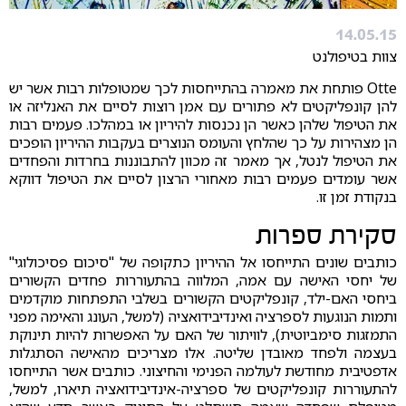
14.05.15
צוות בטיפולנט
Otte פותחת את מאמרה בהתייחסות לכך שמטופלות רבות אשר יש
להן קונפליקטים לא פתורים עם אמן רוצות לסיים את האנליזה או
את הטיפול שלהן כאשר הן נכנסות להיריון או במהלכו. פעמים רבות
הן מצהירות על כך שהלחץ והעומס הנוצרים בעקבות ההיריון הופכים
את הטיפול לנטל, אך מאמר זה מכוון להתבוננות בחרדות והפחדים
אשר עומדים פעמים רבות מאחורי הרצון לסיים את הטיפול דווקא
בנקודת זמן זו.
סקירת ספרות
כותבים שונים התייחסו אל ההיריון כתקופה של "סיכום פסיכולוגי"
של יחסי האישה עם אמה, המלווה בהתעוררות פחדים הקשורים
ביחסי האם-ילד, קונפליקטים הקשורים בשלבי התפתחות מוקדמים
ותמות הנוגעות לספרציה ואינדיבידואציה (למשל, העונג והאימה מפני
התמזגות סימביוטית), לוויתור של האם על האפשרות להיות תינוקת
בעצמה ולפחד מאובדן שליטה. אלו מצריכים מהאישה הסתגלות
אדפטיבית מחודשת לעולמה הפנימי והחיצוני. כותבים אשר התייחסו
להתעוררות קונפליקטים של ספרציה-אינדיבידואציה תיארו, למשל,