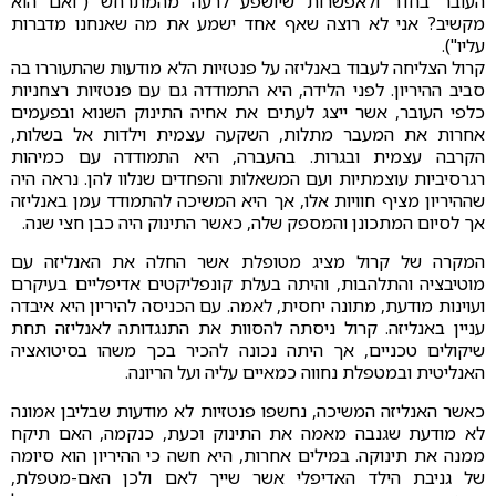
העובר בחדר ולאפשרות שיושפע לרעה מהמתרחש ("ואם הוא
מקשיב? אני לא רוצה שאף אחד ישמע את מה שאנחנו מדברות
עליו").
קרול הצליחה לעבוד באנליזה על פנטזיות הלא מודעות שהתעוררו בה
סביב ההיריון. לפני הלידה, היא התמודדה גם עם פנטזיות רצחניות
כלפי העובר, אשר ייצג לעתים את אחיה התינוק השנוא ובפעמים
אחרות את המעבר מתלות, השקעה עצמית וילדות אל בשלות,
הקרבה עצמית ובגרות. בהעברה, היא התמודדה עם כמיהות
רגרסיביות עוצמתיות ועם המשאלות והפחדים שנלוו להן. נראה היה
שההיריון מציף חוויות אלו, אך היא המשיכה להתמודד עמן באנליזה
אך לסיום המתכונן והמספק שלה, כאשר התינוק היה כבן חצי שנה.
המקרה של קרול מציג מטופלת אשר החלה את האנליזה עם
מוטיבציה והתלהבות, והיתה בעלת קונפליקטים אדיפליים בעיקרם
ועוינות מודעת, מתונה יחסית, לאמה. עם הכניסה להיריון היא איבדה
עניין באנליזה. קרול ניסתה להסוות את התנגדותה לאנליזה תחת
שיקולים טכניים, אך היתה נכונה להכיר בכך משהו בסיטואציה
האנליטית ובמטפלת נחווה כמאיים עליה ועל הריונה.
כאשר האנליזה המשיכה, נחשפו פנטזיות לא מודעות שבליבן אמונה
לא מודעת שגנבה מאמה את התינוק וכעת, כנקמה, האם תיקח
ממנה את תינוקה. במילים אחרות, היא חשה כי ההיריון הוא סיומה
של גניבת הילד האדיפלי אשר שייך לאם ולכן האם-מטפלת,