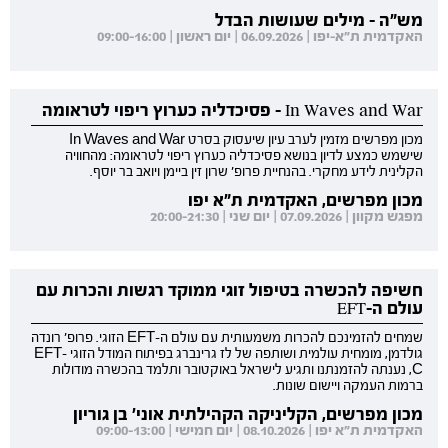
מש"ה - מילים שעושות הבדל
האקדמית ת"א-יפו | 06.09.2026 | יום ראשון | 09:00-16:00
In Waves and War - פסיכדליה כערוץ ריפוי לטראומה
מכון מפרשים מזמין לערב עיון שיעסוק בסרט In Waves and War
שישמש כמצע לדיון בנושא פסיכדליה כערוץ ריפוי לטראומה: מהחוויה
הקלינית לידע מחקרי. בהנחיית פרופ' שרון זין ביימן ויואב בר יוסף.
מכון מפרשים, האקדמית ת"א יפו
מפגש מקוון | 07.09.2026 | יום שני | 20:00-21:30
חשיפה להכשרה בטיפול זוגי ממוקד רגשות והכרות עם
עולם ה-EFT
שמחים להזמינכם להכרות משמעותית עם עולם ה-EFT הזוגי. פרופ' רונדה
גולדמן, מומחית עולמית ושותפה של לז גרינברג בפיתוח המודל הזוגי EFT-
C, נענתה להזמנתנו ותגיע לישראל באוקטובר ותלמד בהכשרה מודולות
ברמות העמקה ויישום שונות.
מכון מפרשים, הקליניקה הקהילתית אוני' בן גוריון
האקדמית ת"א יפו | 08.10.2026 | יום חמישי | 09:00-13:00