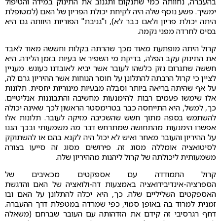
בהעברה, נחוותה כמי שתנקום ותגנוב את התינוק במידה והטיפול
ימשיך. פשע נוסף שלה היה לקיחת יכולת הפריון של האם (למטופלת
היתה יכולת פריון ולאם כבר לא), ו"גניבת" הפוריות היוותה גם היא
בסיס לחרדה מפני נקמה.
קרול היתה מופתעת מאוד מכך שהרתה בקלות וחששה מאוד לאבד
את התינוק עקב הפלה, בדיקת מי השפיר או בעיות בזמן הלידה. היא
חששה שתגרום נזק כלשהו לעובר אשר יביא לאובדנו כעונש. מעניין
לציין כי קרול הרבתה להתלונן על חוסר הנוחות אשר ההיריון גרם לה,
על אף שהיתה בריאה ביותר וסבלה מבעיות מינוריות יחסית. תלונות
אלו שימשו פעמים רבות להימנעות מחשיבה והתבוננות אנליטיים.
כך, למשל, היא התייחסה כבר בטרימסטר הראשון לכך שאינה יכולה
להשתמש בספה מתוך חשש שהשכיבה מזיקה לעובר. תלונות אלו
אפשרו הימנעות מהתחושה שמתרחש דבר מה משמעותי ובכך הגנו
על ההיריון והעובר מאחר ואיש לא יכול היה לקנא בהם או להשתוקק
לסיטואציה אומללה מסוג זה. פירושים מסוג זה סייעו בצורה
משמעותית ליכולתה של קרול ליהנות מההיריון שלה.
קרול התמודדה עם אספקטים מכאיבים של
הספרציה-אינדיבידואציה באמצעות דה-ולואציה של האם והדגשת
האספקטים השליליים שלה. כך, היא יכלה להתלונן על האם ובו
זמנית למרוד בה באופן סמוי, כפי שמרדה במטפלת דרך ההעברה.
דחף רגרסיבי זה קידם את הזדהותה עם העובר שברחם (משאלה