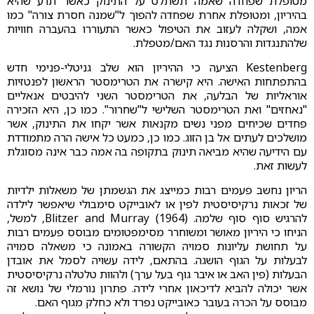
מטופלת שפחדה שאמה תשתלט על התינוק כאשר תדע שהיא
בהיריון, ומטופלת אחרת שפחדה להפוך ל"שמנה חסרת צורה" כמו
אמה, ושקלה לעזוב את הטיפול כאשר התעוררו בהעברה חוויות
שלהתנגדות והרסנות נגד האם/מטפלת.
Kestenberg הציעה כי ההיריון הוא שלב גניטלי-פנימי חדש
בהתפתחות האישה. היא קישרה את הטרימסטר הראשון לפנטזיות
אוראליות של הבלעה, את הטרימסטר השני להיבטים אנאליים
"נאחזים" ואת הטרימסטר השלישי ל"שחרור". כמו כן, היא הזכירה
פחדים שכיחים מפני נשים מקנאות אשר יקחו את התינוק, אשר
מושלכים לעתים אל בן הזוג. כמו כן, כמעט כל אישה הרה מתמודדת
עם הידיעה שהיא מביאה תינוק בתקופה בה אמה כבר אינה מסוגלת
לעשות זאת.
הריון נחשב פעמים רבות כמייצג את הגשמתן של משאלות ילדיות
של זכאות נרקיסיסטית לפין או לאובייקט סימבולי שיאפשר לילדה
להרגיש סוף סוף שלמה. Blitzer and Murray (1964), למשל,
הניחו כי היריון מאושר ומשוחרר מסימפטומים מבוסס פעמים רבות
על תחושת עליונות סמויה הקשורה באמונה כי משאלה סמויה
לבעלות על הגוף הושגה. בהתאם, לידה עשויה לסמל את אובדן
הבעלות (פין האב או איבר גוף בעל ערך) ולהוות טלטלה נרקיסיסטית
אשר יכולה להביא לדיכאון אחרי לידה. פתרון נורמלי של נושא זה
מבוסס על הכרה בעובר כאובייקט נפרד ולא כחלק מגוף האם.