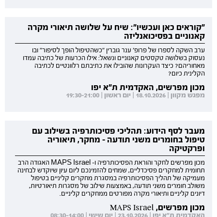
"קוראים כאן ועכשיו": שיח על שלושה תיאורי מקרה
קאנוניים בפסיכואנליזה
ערב השקה לספרו של פרופ' ענר גוברין "כשהטיפול הופך לסיפור" ובו
נעסוק בשלושה טקסטים קאנוניים ונשאל: אילו הכרעות של כתיבה עמדו
מאחוריהם? כיצד העקרונות שהובילו את כתיבתם רלוונטיים לכתיבה
הקלינית כיום?
מכון מפרשים, האקדמית ת"א יפו
מפגש מקוון | 18.10.2026 | יום ראשון | 19:30-21:00
מעבר לסף הידוע: תהליכי פסיכותרפיה בשילוב עם
טיפול בחומרים משני תודעה - מחקר, תיאוריה
ופרקטיקה
מכון מפרשים לחקר והוראת הפסיכותרפיה ו- MAPS Israel האגודה הרב
תחומית למחקרים פסיכדליים, שמחים להזמינכם ליום עיון שיוקדש לבחינה
מעמיקה של תהליך הפסיכותרפיה במסגרת מחקרים קליניים בטיפול
משולב חומרים משני תודעה, באמצעות שילוב של מסגרות תיאורטיות,
דיונים קליניים ותיאורי מקרה מפורטים ממחקרים קליניים.
מכון מפרשים, MAPS Israel
האקדמית ת"א יפו | 23.10.2026 | יום שישי | 08:30-14:00