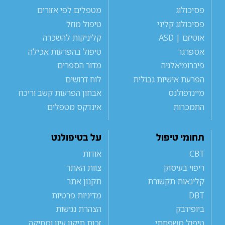
פסיכולוג
מטפלים לפי אזורים
פסיכולוג קליני
טיפול מוזל
אוטיזם | ASD
קליניקות להשכרה
אספרגר
טיפול בהפרעות אכילה
פיברומיאלגיה
מדור הספרים
הפרעת אישיות גבולית
לוח דרושים
מיינדפולנס
אבחון הפרעות קשב וריכוז
התמכרות
אינדקס מטפלים
תחומי טיפול
על בטיפולנט
CBT
אודות
ריפוי בעיסוק
צוות האתר
קלינאות תקשורת
תקנון אתר
DBT
מדיניות פרטיות
ביופידבק
הצהרת נגישות
טיפול משפחתי
זכות תיקון עיון ומחיקה