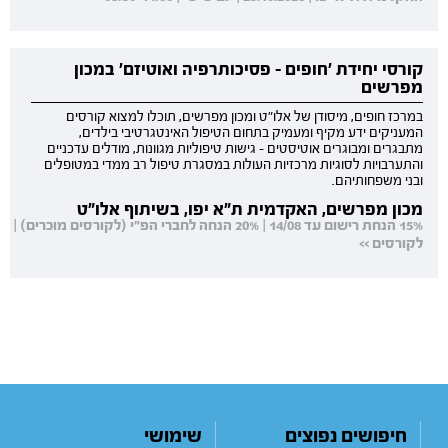
קורסי יחידת 'חופים - פסיכותרפיה ואוטיזם' במכון
מפרשים
במרכז חופים, מיסודן של אלו"ט ומכון מפרשים, תוכלו למצוא קורסים
המעניקים ידע מקיף ומעמיק בתחום הטיפול האינטגרטיבי בילדים,
מתבגרים ומבוגרים אוטיסטים - גישות טיפוליות מגוונות, מודלים עדכניים
והתערבויות לסוגיות מרכזיות העולות במסגרת טיפול רב ממדי במטופלים
ובני משפחותיהם.
מכון מפרשים, האקדמית ת"א יפו, בשיתוף אלו"ט
15% הנחת רישום עד 14/08 | 20% הנחה לחברי הפ"י (לקורסים מוכרים) |
לקורסים >>
חיפושים נפוצים
שימושי