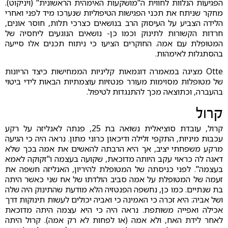
הפגיעות הנלוות לחווית ה"מושקעות האימהית הראשונית" (ויניקוט).
מחקר שניתח את תכני הפגישות הטיפוליות שנערכו מיד לפני ואחרי
הלידה הצביע על העיסוק הרב בנושאים כצרכי תלות, חוסר אונים,
חרדות הקשורות לתינוק וכמו כן- נושאים הנוגעים ליחסיה של
המטופלת עם אמה. החוקרים הציעו כי ניתוח תכנים אלו סייעה
בהסתגלות לאימהות.
Otte מציגה במאמרה דוגמאות קליניות הממחישות כיצד הריונות
של מטופלות מסוימות מעורר פנטזיות עוצמתיות הבאות לידי ביטוי
בהעברה, וכתוצאה מכך להתנגדות לטיפול.
קרול
קרול, עובדת סוציאלית נשואה בת 25, פנתה לאנליזה על רקע
עכבות מיניות, התקפי זלילה ודיכאון כרוני מתון. נראה היה כי הגיעה
מרקע משפחתי יציב, אך היא הרבתה להאשים את אמה בכך שלא
דאגה לה כראוי עקב היותה מדוכאת, שקועה בעצמה ו"זקוקה לאמא
בעצמה". לפני כניסתה של המטופלת להיריון, האנליזה חשפה את
זעמה של המטופלת על אמה סביב הולדתו של אח שני כאשר היתה
בת שנתיים. כמו כן, נחשפה הפנטזיה הלא מודעת שהתינוק היה שלה
ושל אביה: היא זכרה כי האמינה כי ואביה יכולים לעשות תינוקות דרך
אכילה ואפייה משותפת. נראה היה כי היא עצמה היתה מדוכאת
לאחר לידת האח, ולא אמה (או לפחות לא רק אמה). קרול היתה