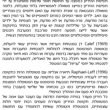
תפיסת ההיריון כמפצה על תחושת חוסר שלמות מאותגרת על ידי
תפיסת ההיריון כמייצג משאלה לאפשרויות בלתי מוגבלות, כלומר
משאלה המבטאת בו זמנית הזדהות עם האם ויחסים בין-מגדריים
עם האב. ילדים משני המינים כמהים למאפיינים של בני המין השני
ברמה מודעות, פרה-מודעת או לא מודעת, אך תצפיות על ילדים
מצביעות על כך שלילדות קטנות יש עניין חזק במיוחד בתינוקות
אשר עשוי לייצג תופעה דחפית מורכבת המערבת היבטים
פיסיולוגיים ופסיכולוגיים ומהווה היבט נורמטיבי בהתפתחות הנשית.
Calef (1969) דן בפנטזיות העריות אשר ההיריון עשוי להעלות,
ובאשמה המהממת העשויה להתלוות לפנטזיות התעברות אשר
מעוררות גם פחד מענישה בדמות עקרות או הפלה. הוא תיאר מקרה
של מטופלת אשר חיבלה בכל הישג של האנליזה, להשערתו כתגובה
לפנטזיה של יחסי "עריות" עם המטפל.
Raphael-Leff (1996) תיארה אנליזה עם מטופלות הרות כתקופה
פורייה לעבודה הטיפולית, אך גם כתקופה עם פוטנציאל לתגובות
העברה נגדית עוצמתיות הנובעות מהמפגש עם המטופלת המוצפת
רגשות פרימיטיביים. כמו כן, נוכחותו של שלישי (העובר) בחדר
מסבכת לא פעם את התהליך הטיפולי.
כל היריון מעורר במידה מסוימת הזדהות עם העובר ועם אמה של
המטופלת. תקופת ההיריון מעוררת פעמים רבות יחסי תלות
עוצמתיים, והמטפלת והטופלת עשויות להתמודד עם תחושות