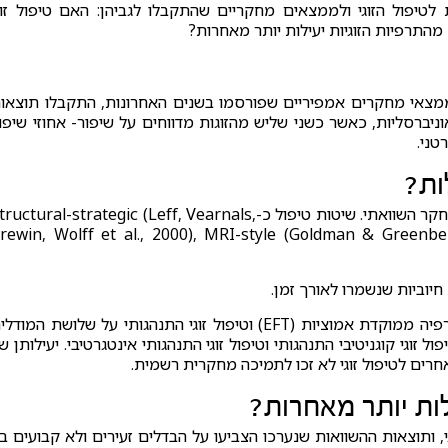
 לטיפול הזוגי ולממצאים מחקריים שהתקבלו לגביהן: האם טיפול זוג
מהתרפיות הזוגיות יעילות יותר מאחרות?
ניתוחים הנראטיביים שנערכו ב-1973 ועד לממצאי מחקרים אמפיריים שפורסמו בשנים האחרונות, התקבלו תוצא
וניברסליות, כאשר כשני שליש מהזוגות מדווחים על שיפור- אחוזי שיפו
טני.
ות?
מרבית השיטות הטיפוליות טרם זכו לבדיקה אמפירית ולמחקר השוואתי. שיטות טיפול כ-uctural-strategic (Leff, Vearnals
rewin, Wolff et al., 2000), MRI-style (Goldman & Greenber
יוביות שנשמרו לאורך זמן.
עד כה נבחנו באופן מבוקר רק שתי שיטות טיפול זוגי: תרפיה ממוקדת אמוציות (EFT) וטיפול זוגי התנהגותי על שלושת המוד
וגי קוגניטיבי התנהגותי וטיפול זוגי התנהגותי אינטגרטיבי. יעילותן ש
חרים לטיפול זוגי לא זכו לתמיכה מחקרית רשמית.
ות יותר מאחרות?
 ותוצאות ההשוואות שנערכו הצביעו על הבדלים זעירים ולא קבועים בי