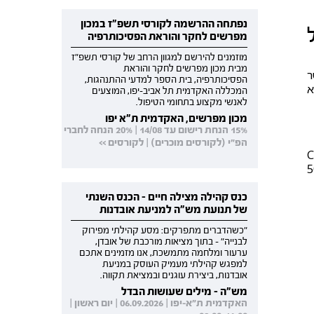
נפתחה ההרשמה לקורסי תשפ"ז במכון
מפרשים לחקר והוראת הפסיכותרפיה
מוזמנים להירשם למגוון הרחב של קורסי תשפ"ז
מבית מכון מפרשים לחקר והוראת
ר
הפסיכותרפיה, בית הספר למדעי ההתנהגות,
מצא
המכללה האקדמית תל אביב-יפו, המוצעים
לאנשי מקצוע בתחומי הטיפול.
מכון מפרשים, האקדמית ת"א יפו
15% הנחת רישום עד 14/08 | 20% הנחה לחברי
הפ"י (לקורסים מוכרים) | לקורסים >>
C
5
כנס קהילה מצילה חיים - הכנס השנתי
של תנועת מש"ה למניעת אובדנות
"כשהדברים מתפרקים: מסע קהילתי מפירוק
לבנייה" - בתוך מציאות מורכבת של אובדן,
ערעור ומלחמה מתמשכת, אנו מזמינים אתכם
למפגש קהילתי מעמיק העוסק במניעת
אובדנות, ביצירת עוגנים ובמציאת תקווה.
מש"ה - מילים שעושות הבדל
האקדמית ת"א-יפו | 06.09.2026 | יום ראשון |