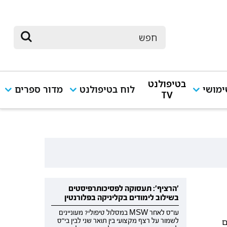
בטיפולנט
מושי
לוח בטיפולנט
מדור ספרים
TV
'הרציף': תעסוקה לפסיכותרפיסטים
בשילוב לימודים בקליניקה בפלורנטין
עו"ס לאחר MSW במסלול טיפולי? מעוניינים
חום
לשמור על רצף מקצועי בין תואר שני לבין בי"ס