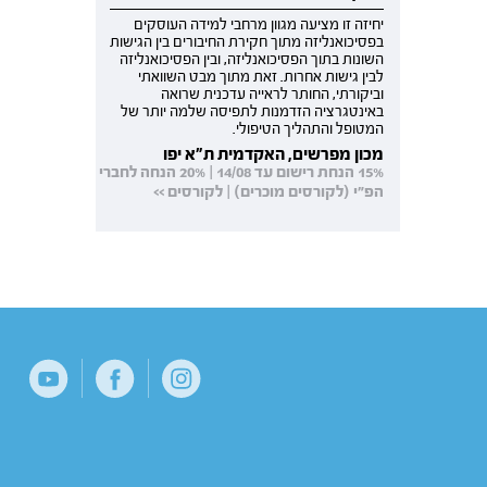
יחיזה זו מציעה מגוון מרחבי למידה העוסקים
בפסיכואנליזה מתוך חקירת החיבורים בין הגישות
השונות בתוך הפסיכואנליזה, ובין הפסיכואנליזה
לבין גישות אחרות. זאת מתוך מבט השוואתי
וביקורתי, החותר לראייה עדכנית שרואה
באינטגרציה הזדמנות לתפיסה שלמה יותר של
המטופל והתהליך הטיפולי.
מכון מפרשים, האקדמית ת"א יפו
15% הנחת רישום עד 14/08 | 20% הנחה לחברי
הפ"י (לקורסים מוכרים) | לקורסים >>