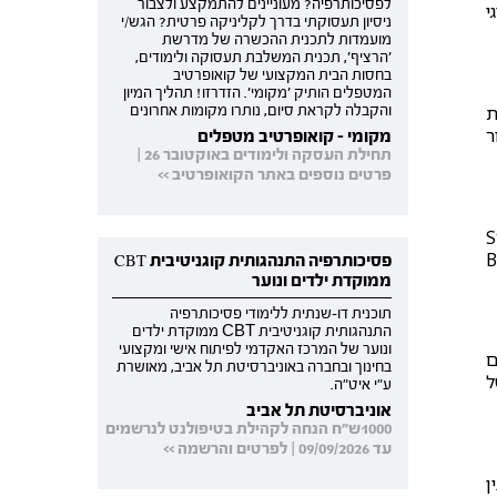
לפסיכותרפיה? מעוניינים להתמקצע ולצבור
י
ניסיון תעסוקתי בדרך לקליניקה פרטית? הגש/י
מועמדות לתכנית ההכשרה של מדרשת
'הרציף', תכנית המשלבת תעסוקה ולימודים,
בחסות הבית המקצועי של קואופרטיב
המטפלים הותיק 'מקומי'. הזדרזו! תהליך המיון
ות
והקבלה לקראת סיום, נותרו מקומות אחרונים
ר
מקומי - קואופרטיב מטפלים
תחילת העסקה ולימודים באוקטובר 26 |
פרטים נוספים באתר הקואופרטיב >>
Str,
B
פסיכותרפיה התנהגותית קוגניטיבית CBT
ממוקדת ילדים ונוער
תוכנית דו-שנתית ללימודי פסיכותרפיה
התנהגותית קוגניטיבית CBT ממוקדת ילדים
ונוער של המרכז האקדמי לפיתוח אישי ומקצועי
לים
בחינוך ובחברה באוניברסיטת תל אביב, מאושרת
ל
ע"י איט"ה.
אוניברסיטת תל אביב
1000ש"ח הנחה לקהילת בטיפולנט לנרשמים
עד 09/09/2026 | לפרטים והרשמה >>
ן