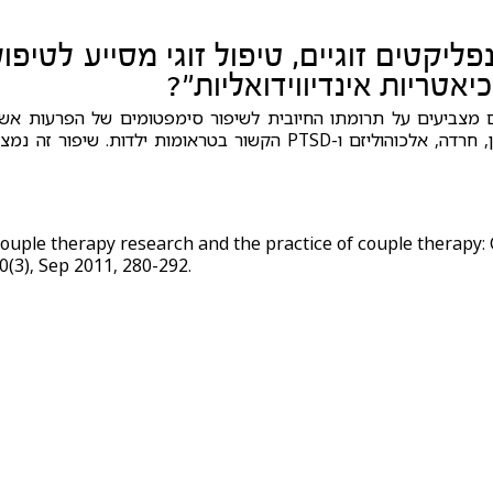
ליקטים זוגיים, טיפול זוגי מסייע לטיפול
טריות אינדיווידואליות"?
קרים מצביעים על תרומתו החיובית לשיפור סימפטומים של הפרעות אש
מתקיימות פעמים רבות לצד קשיים זוגיים, ביניהן דיכאון, חרדה, אלכוהוליזם ו-PTSD הקשור בטראומות ילדות. שיפור זה נ
ouple therapy research and the practice of couple therapy: 
0(3), Sep 2011, 280-292.