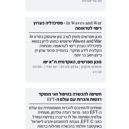
09:00-16:00
In Waves and War - פסיכדליה כערוץ
ריפוי לטראומה
מכון מפרשים מזמין לערב עיון שיעסוק בסרט In
Waves and War שישמש כמצע לדיון בנושא
פסיכדליה כערוץ ריפוי לטראומה: מהחוויה
הקלינית לידע מחקרי. בהנחיית פרופ' שרון זין
ביימן ויואב בר יוסף.
מכון מפרשים, האקדמית ת"א יפו
מפגש מקוון | 07.09.2026 | יום שני | 20:00-
21:30
חשיפה להכשרה בטיפול זוגי ממוקד
רגשות והכרות עם עולם ה-EFT
שמחים להזמינכם להכרות משמעותית עם עולם
ה-EFT הזוגי. פרופ' רונדה גולדמן, מומחית
עולמית ושותפה של לז גרינברג בפיתוח המודל
הזוגי EFT-C, נענתה להזמנתנו ותגיע לישראל
באוקטובר ותלמד בהכשרה מודולות ברמות