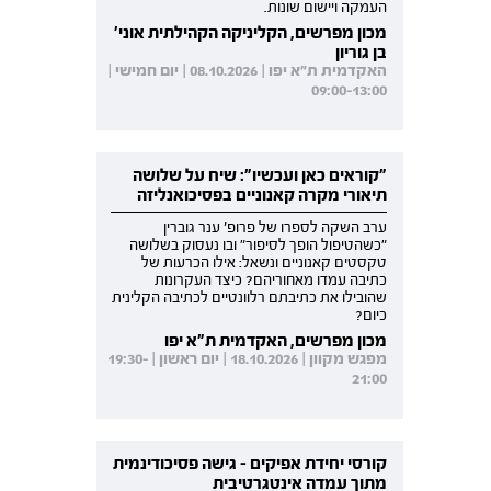
העמקה ויישום שונות.
מכון מפרשים, הקליניקה הקהילתית אוני'
בן גוריון
האקדמית ת"א יפו | 08.10.2026 | יום חמישי |
09:00-13:00
"קוראים כאן ועכשיו": שיח על שלושה
תיאורי מקרה קאנוניים בפסיכואנליזה
ערב השקה לספרו של פרופ' ענר גוברין
"כשהטיפול הופך לסיפור" ובו נעסוק בשלושה
טקסטים קאנוניים ונשאל: אילו הכרעות של
כתיבה עמדו מאחוריהם? כיצד העקרונות
שהובילו את כתיבתם רלוונטיים לכתיבה הקלינית
כיום?
מכון מפרשים, האקדמית ת"א יפו
מפגש מקוון | 18.10.2026 | יום ראשון | 19:30-
21:00
קורסי יחידת אפיקים - גישה פסיכודינמית
מתוך עמדה אינטגרטיבית