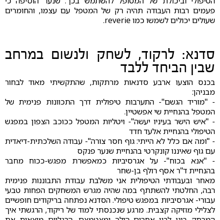
הטיפולי וביכולת של המטופל להשתמש בכך. שנער הוסיפה כי
פעמים רבות העבודה תהיה רק של המטפל עם עצמו, והחומרים
שעולים יכולים לשמשו כמו reverie.
סדנא: לרקוד, לשחק ולנשום במרחב
שבין הביחד ללבד
בכנס הוצעו ארבע סדנאות מרתקות, שהתקשיתי מאוד לבחור
מבניהן:
- "מוריד הגשם"- התערבות טיפולית דרך התכוונות פנימית של
המטפל בהנחיית שי אפשטיין.
- "איש הישר בעיניו יעשה"- ויטליות המטפל ככוכב הצפון במפגש
הטיפולי בהנחיית אלעד חדד
- "ומה אם כלל לא הייתי: גוף חסר צורה"- עבודה השלכתית-דיאדית
עם גוף שאיננו קונקרטי בהנחיית שנער פנקס
- "אנא בכוח"- על אגרסיביות כמאפשרת מפגש-ככוח מחבר
בהנחיית ד"ר אסף רולף בן-שחר
מאחר ובעבודתי הטיפולית אני משלבת עבודת התבוננות פנימית
רבה, החלטתי להשתתף במה שהיה מגרש המשחקים הפחות טבעי
עבורי- אגרסיביות במפגש טיפולי. הסדנא נפתחה בריקודים חופשיים
לצלילי מוזיקה קצבית. מרגע שנכנסתי למוד של ריקוד, הרגשתי איך
המרחק ביני לבין אחרים הולך ומצטמצם. הרגליים מוצאות את