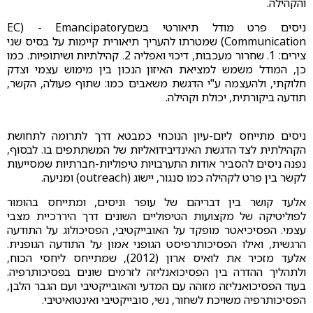
והקהילה.
ניסים פרט מודל תיאורטי בשםEC) - Emancipatory
Communication) שמטרתו להעריך תיאורית קיימות על בסיס שני
צירים: 1. שחרור מעכבות, דיכוי ואפליה 2. קהילתיות ושיתופיות. כמו
כן, המודל משמש למציאת האיזון הנכון בין מימוש עצמי וצדק
חלוקתי, ולהעצמה ע"י הדגשת משאבים כמו: שתוף פעולה, הקשר,
תודעה ביקורתית, יכולת וקהילה.
ניסים מתייחס ליום-עיון הנוכחי כמבטא דרך לתרומה לתחושת
הקהילתית לצד הדגשת האינדיבידואליות של המשתתפים בו. לבסוף,
נפנה ניסים להסביר אודות התערבויות טיפוליות-חברתיות שמסייעות
לקשר בין פרט לקהילה כמו סנגור, יישוג (outreach) ומניעה.
אלעד קושר בין דבריהם של עופר וניסים, ומתייחס בהומור
לפוליטיקה של מקצועות הטיפוליים השונים דרך היררכיית מצבי
עצמי. הפסיכיאטר מופקד על האובייקטיבי, הפסיכולוג על התודעה
הרגשית, ואילו הפסיכותרפיסט הגופני אמון על התודעה הגופנית.
אלעד מזכיר את לואיס ארון (2012), שמתייחס ליחסי הכוח,
ולתהליך ההדרה בין הפסיכואנליזה לזרמים שונים בפסיכותרפיה.
בעוד הפסיכואנליזה מזוהה עם המדעי והאובייקטיבי ועם הגבר הלבן,
הפסיכותרפיה משויכת לשחור, נשי, סובייקטיבי ואינטואיטיבי.