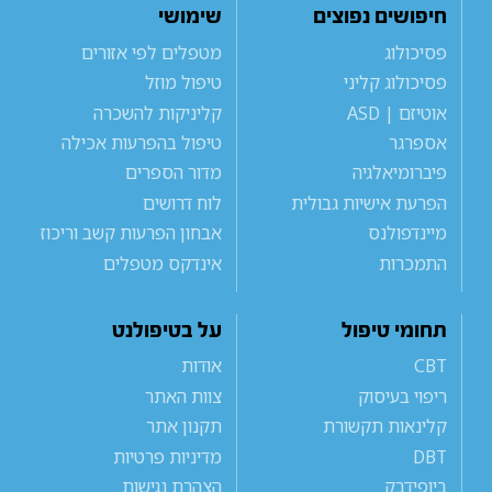
חיפושים נפוצים
שימושי
פסיכולוג
מטפלים לפי אזורים
פסיכולוג קליני
טיפול מוזל
אוטיזם | ASD
קליניקות להשכרה
אספרגר
טיפול בהפרעות אכילה
פיברומיאלגיה
מדור הספרים
הפרעת אישיות גבולית
לוח דרושים
מיינדפולנס
אבחון הפרעות קשב וריכוז
התמכרות
אינדקס מטפלים
תחומי טיפול
על בטיפולנט
CBT
אודות
ריפוי בעיסוק
צוות האתר
קלינאות תקשורת
תקנון אתר
DBT
מדיניות פרטיות
ביופידבק
הצהרת נגישות