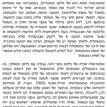
אסטרטגיה אחת היא של גילום תפקידים, במסגרתה אנו פותחים
מרחב יצירתי כדי להכיר את האחר מבפנים, זאת על ידי אימוץ
מושכל של משהו שלו/ממנו- תנועה, מחווה, אפקט, קוד התנהגות.
אסף, למשל, אימץ חיוך ציני של מטופל, וגילה בתוכו עצב ודמעות.
בהמשך לכך, ללא תיווך מילולי של אסף אודות חוויה זו, הטופל
הצליח לדמוע בפעם הראשונה. שנער מספרת על מטופלת שהייתה
מלקקת את אצבעותיה בעת דיסוציאציה ללא מודעות לתנועתה זו.
שנער אימצה תנועה זו של ליקוק אצבעותיה שלא בנוכחות
המטופלת, ולאחר מספר רב של פעמים, הבינה שזו תנועה מחברת,
שזו דרכה של המטופלת לצאת מדיסוציאציה. המשמעות היא שגילום
של משהו מהמטופל, יכול לסייע למטפל להעלות בתוכו מידע אפשרי
על חווית המטופל.
אסטרטגיה שנייה של גילום גופני הינה עבודה עם גילום משחקי, בה
אנו כמטפלים מאמצים חלק מהמטופל או את דמותו בעיננו
(בנוכחותו או בהיעדרו). לאחר ההנכחה של חלק המטופל או דמותו
בתוכנו, אנו מצרפים לדפוס שנוצר תנועה אחרת על מנת לצאת
מהתבנית הגשטאלטית. מרלו-פונטי (1965, הערה 6) מתייחס
לתפיסה שלנו כגופנית, וכתוצר של המגע שלנו עם אחרים ובעולם.
לכן, להבנתי, ההיות-עם האחרים וגופם מאפשרת לנו להיות בקשר
עם פוטנציאלים שאינם נגישים לנו בלעדיהם. אסף מדגים זאת דרך
טיפול עם מטופל, שהיה חרד שהמילים שהאחר ישתמש בהן יהיו
בעלות קונטקסט מיני, ויגרמו לו לטיק ולמבוכה. יחד, הם יצאו לרחוב