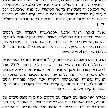
דיסוציאציה בחדר הטיפולים: דיסוציאציה של המטופל, דיסוציאציה
של המטפל ודיסוציאציה בקשר הטיפולי. על מנת שהמטפל יוכל
לעבוד עם החלקים הדיסוציאטיביים השונים, עליו לחוש לגיטימציה
להיות באי-גופניות מחד, ולהיות בנוכחות בקשר ובחדר הטיפולים
מאידך.
שנער ואסף הציעו ארבע אסטרטגיות לעבודה עם חלקים
דיסוציאטיביים בחדר הטיפולים, כאשר שתיים מהן קשורות לתופעת
ההדהוד, ושתיים לטכניקות גילום גופני. האסטרטגיות ישוימו ראשית,
ויוסברו בפירוט בהמשך: 1. הדהוד מלא וספונטני 2. הדהוד מגביר 3.
גילום תפקידים 4. גילום משחקי
הדהוד
היא תופעה סוציו-ביולוגית, ש"מתייחסת לתגובה אפקטיבית
לא-מילולית למתרחש אצל אחר" (אסף רולף בן-שחר, 2013, עמ'
371, ראו הערה 3). אסף מסביר כי אנו קשורים אחד לשני, ומהווים
חלק ממארג גדול יותר, ועל כן אנו רגישים לסביבה שלנו. באופן זה,
תנועות גופניות, מחשבתיות ורגשיות אצל האחר מותירות רושם
בתוכנו. לכן, דרכנו ללמוד על עצמנו היא דרך מערכת היחסים עם
האחר, וחקירה של השדה המשותף.
במידה ואנו מעוניינים לעבוד עם חלקים מתים ודיסוציאטיביים של
מטופל, אחת האסטרטגיות היא לאפשר למוות של האחר לעבור דרך
חווית המוות שלנו בתהליך של הדהוד מלא. זהו תהליך של הסכמה