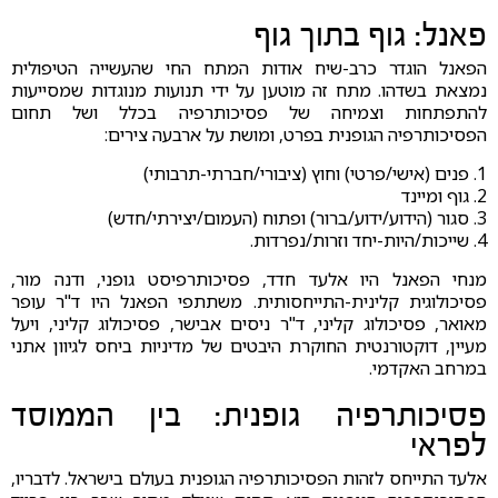
פאנל: גוף בתוך גוף
הפאנל הוגדר כרב-שיח אודות המתח החי שהעשייה הטיפולית
נמצאת בשדהו. מתח זה מוטען על ידי תנועות מנוגדות שמסייעות
להתפתחות וצמיחה של פסיכותרפיה בכלל ושל תחום
הפסיכותרפיה הגופנית בפרט, ומושת על ארבעה צירים:
1. פנים (אישי/פרטי) וחוץ (ציבורי/חברתי-תרבותי)
2. גוף ומיינד
3. סגור (הידוע/ידוע/ברור) ופתוח (העמום/יצירתי/חדש)
4. שייכות/היות-יחד וזרות/נפרדות.
מנחי הפאנל היו אלעד חדד, פסיכותרפיסט גופני, ודנה מור,
פסיכולוגית קלינית-התייחסותית. משתתפי הפאנל היו ד"ר עופר
מאואר, פסיכולוג קליני, ד"ר ניסים אבישר, פסיכולוג קליני, ויעל
מעיין, דוקטורנטית החוקרת היבטים של מדיניות ביחס לגיוון אתני
במרחב האקדמי.
פסיכותרפיה גופנית: בין הממוסד
לפראי
אלעד התייחס לזהות הפסיכותרפיה הגופנית בעולם בישראל. לדבריו,