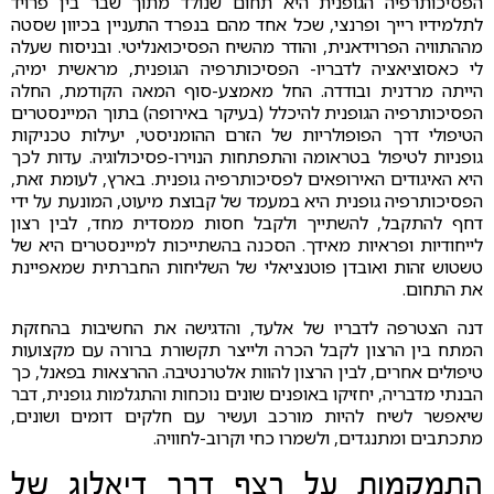
הפסיכותרפיה הגופנית היא תחום שנולד מתוך שבר בין פרויד
לתלמידיו רייך ופרנצי, שכל אחד מהם בנפרד התעניין בכיוון שסטה
מההתוויה הפרוידאנית, והודר מהשיח הפסיכואנליטי. ובניסוח שעלה
לי כאסוציאציה לדבריו- הפסיכותרפיה הגופנית, מראשית ימיה,
הייתה מרדנית ובודדה. החל מאמצע-סוף המאה הקודמת, החלה
הפסיכותרפיה הגופנית להיכלל (בעיקר באירופה) בתוך המיינסטרים
הטיפולי דרך הפופולריות של הזרם ההומניסטי, יעילות טכניקות
גופניות לטיפול בטראומה והתפתחות הנוירו-פסיכולוגיה. עדות לכך
היא האיגודים האירופאים לפסיכותרפיה גופנית. בארץ, לעומת זאת,
הפסיכותרפיה גופנית היא במעמד של קבוצת מיעוט, המונעת על ידי
דחף להתקבל, להשתייך ולקבל חסות ממסדית מחד, לבין רצון
לייחודיות ופראיות מאידך. הסכנה בהשתייכות למיינסטרים היא של
טשטוש זהות ואובדן פוטנציאלי של השליחות החברתית שמאפיינת
את התחום.
דנה הצטרפה לדבריו של אלעד, והדגישה את החשיבות בהחזקת
המתח בין הרצון לקבל הכרה ולייצר תקשורת ברורה עם מקצועות
טיפולים אחרים, לבין הרצון להוות אלטרנטיבה. ההרצאות בפאנל, כך
הבנתי מדבריה, יחזיקו באופנים שונים נוכחות והתגלמות גופנית, דבר
שיאפשר לשיח להיות מורכב ועשיר עם חלקים דומים ושונים,
מתכתבים ומתנגדים, ולשמרו כחי וקרוב-לחוויה.
התמקמות על רצף דרך דיאלוג של