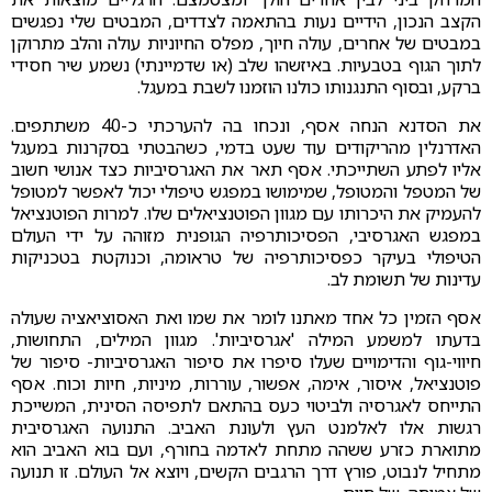
הקצב הנכון, הידיים נעות בהתאמה לצדדים, המבטים שלי נפגשים
במבטים של אחרים, עולה חיוך, מפלס החיוניות עולה והלב מתרוקן
לתוך הגוף בטבעיות. באיזשהו שלב (או שדמיינתי) נשמע שיר חסידי
ברקע, ובסוף התנגנותו כולנו הוזמנו לשבת במעגל.
את הסדנא הנחה אסף, ונכחו בה להערכתי כ-40 משתתפים.
האדרנלין מהריקודים עוד שעט בדמי, כשהבטתי בסקרנות במעגל
אליו לפתע השתייכתי. אסף תאר את האגרסיביות כצד אנושי חשוב
של המטפל והמטופל, שמימושו במפגש טיפולי יכול לאפשר למטופל
להעמיק את היכרותו עם מגוון הפוטנציאלים שלו. למרות הפוטנציאל
במפגש האגרסיבי, הפסיכותרפיה הגופנית מזוהה על ידי העולם
הטיפולי בעיקר כפסיכותרפיה של טראומה, וכנוקטת בטכניקות
עדינות של תשומת לב.
אסף הזמין כל אחד מאתנו לומר את שמו ואת האסוציאציה שעולה
בדעתו למשמע המילה 'אגרסיביות'. מגוון המילים, התחושות,
חיווי-גוף והדימויים שעלו סיפרו את סיפור האגרסיביות- סיפור של
פוטנציאל, איסור, אימה, אפשור, עוררות, מיניות, חיות וכוח. אסף
התייחס לאגרסיה ולביטוי כעס בהתאם לתפיסה הסינית, המשייכת
רגשות אלו לאלמנט העץ ולעונת האביב. התנועה האגרסיבית
מתוארת כזרע ששהה מתחת לאדמה בחורף, ועם בוא האביב הוא
מתחיל לנבוט, פורץ דרך הרגבים הקשים, ויוצא אל העולם. זו תנועה