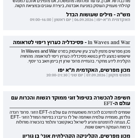
מורכבת של אובדן, ערעור ומלחמה מתמשכת, אנו מזמינים אתכם למפגש
קהילתי מעמיק העוסק במניעת אובדנות, ביצירת עוגנים ובמציאת תקווה.
מש"ה - מילים שעושות הבדל
האקדמית ת"א-יפו | 06.09.2026 | יום ראשון | 09:00-16:00
In Waves and War - פסיכדליה כערוץ ריפוי לטראומה
מכון מפרשים מזמין לערב עיון שיעסוק בסרט In Waves and War
שישמש כמצע לדיון בנושא פסיכדליה כערוץ ריפוי לטראומה: מהחוויה
הקלינית לידע מחקרי. בהנחיית פרופ' שרון זין ביימן ויואב בר יוסף.
מכון מפרשים, האקדמית ת"א יפו
מפגש מקוון | 07.09.2026 | יום שני | 20:00-21:30
חשיפה להכשרה בטיפול זוגי ממוקד רגשות והכרות עם
עולם ה-EFT
שמחים להזמינכם להכרות משמעותית עם עולם ה-EFT הזוגי. פרופ' רונדה
גולדמן, מומחית עולמית ושותפה של לז גרינברג בפיתוח המודל הזוגי EFT-
C, נענתה להזמנתנו ותגיע לישראל באוקטובר ותלמד בהכשרה מודולות
ברמות העמקה ויישום שונות.
מכון מפרשים, הקליניקה הקהילתית אוני' בן גוריון