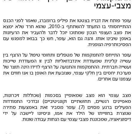
מצבי-עצמי
עופר פותח את דבריו בצטטו את פיליפ ברומברג, שאמר לפני הכנס
ההתייחסותי בו התעתד להשתתף ב-2010, שהוא חרד שלא ימצא
את מצב העצמי הנכון שמתוכו יוכל לדבר ולהעביר את הרעיונות
באופן שיבינו אותו. והנה גם הוא, עופר, חש כך בבואו למפגש עם
הפסיכותרפיה הגופנית.
עופר התייחס להתמקמות של מטפלים ותחומי טיפול על הרצף בין
עשייה קלינית שמעודדת אינדבדואליות לבין זו המעודדת שייכות
ועשייה חברתית. ההתמקמות והתנועה על הרצף לדידו הינה תוצר של
מערכת יחסים בין חלקי עצמי, שצובעת את האופן בו אנו חווים את
עצמנו עם אחרים.
מצב עצמי הוא מצב שמאופיין בסכמות (שכוללות זיכרונות,
מאפיינים רגשיים, תחושתיים וקוגניטיביים) ובדרכי התמודדות
הפעילים ברגע מסוים (7). עופר מסביר זאת באמצעות סתירה
שנוצרת בחווייתו של הילד את אמו, וניסיונו ליישבה על ידי
דיסוציאציה, שמכוננת מצבי עצמי עם הנחות עבודה שונות.