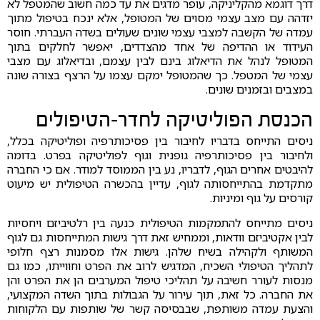
דרך דוגמא מהקליניקה, עופר מדגים את עד כמה חשוב שהמטפל לא
יזדהה עם מצב עצמי מסוים של המטופל, אלא ינכח בטיפול מתוך
עמדה של הקשבה למצבי עצמי שונים שעולים בשדה העברתי. חוסר
העידוד או ההדיפה של אחד מהצדדים, יאפשר לחלקים בתוך
המטופל לנהל את הדיאלוג בינם לבין עצמם, ובדיאלוג עם מצבי
עצמי של המטפל. כך שהמטופל ימקם עצמו על הרצף בצורה שונה
במצבים ובזמנים שונים.
הכנסת הפוליטיקה לחדר-הטיפולים
ניסים התייחס בדבריו לחיבור בין פסיכותרפיה ופוליטיקה בכלל,
ולחיבור בין פסיכותרפיה גופנית וגוף לפוליטיקה בפרט. בדומה
להיבטים אחרים הגוף, לדבריו, נע בין הממוסד למודר. אם כי החברה
מתקדמת בהתייחסותה לגוף, עדיין בהכשרה הטיפולית יש מיעוט
קורסים על גוף ומיניות.
ניסים מתייחס להתמקמות הטיפולית כנעה בין רלטיביזם ויחסיות
לבין אקטיביזם וודאות, וממחיש זאת דרך גישות המתייחסות גם לגוף
המשותף ולקהילה בשיח שלהן. גישות אלו מסמנות רצף חלופי
לתהליך הטיפולי השכיח, המדגיש לרוב את הפרט וחווייתו, כמו גם
מנסות לעורר חשיבה על תהליכי טיפול המערבים הן את הפרט והן
את החברה. כל זאת, תוך עירור על הגבולות בתוך השדה המקצועי,
והצעת עמדה משותפת, שבבסיסה קשר של שותפות עם הלקוחות