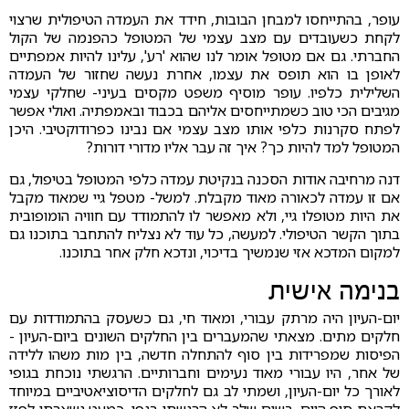
עופר, בהתייחסו למבחן הבובות, חידד את העמדה הטיפולית שרצוי
לקחת כשעובדים עם מצב עצמי של המטופל כהפנמה של הקול
החברתי. גם אם מטופל אומר לנו שהוא 'רע', עלינו להיות אמפתיים
לאופן בו הוא תופס את עצמו, אחרת נעשה שחזור של העמדה
השלילית כלפיו. עופר מוסיף משפט מקסים בעיני- שחלקי עצמי
מגיבים הכי טוב כשמתייחסים אליהם בכבוד ובאמפתיה. ואולי אפשר
לפתח סקרנות כלפי אותו מצב עצמי אם נבינו כפרודוקטיבי. היכן
המטופל למד להיות כך? איך זה עבר אליו מדורי דורות?
דנה מרחיבה אודות הסכנה בנקיטת עמדה כלפי המטופל בטיפול, גם
אם זו עמדה לכאורה מאוד מקבלת. למשל- מטפל גיי שמאוד מקבל
את היות מטופלו גיי, ולא מאפשר לו להתמודד עם חוויה הומופובית
בתוך הקשר הטיפולי. למעשה, כל עוד לא נצליח להתחבר בתוכנו גם
למקום המדכא אזי שנמשיך בדיכוי, ונדכא חלק אחר בתוכנו.
בנימה אישית
יום-העיון היה מרתק עבורי, ומאוד חי, גם כשעסק בהתמודדות עם
חלקים מתים. מצאתי שהמעברים בין החלקים השונים ביום-העיון -
הפיסות שמפרידות בין סוף להתחלה חדשה, בין מות משהו ללידה
של אחר, היו עבורי מאוד נעימים וחברותיים. הרגשתי נוכחת בגופי
לאורך כל יום-העיון, ושמתי לב גם לחלקים הדיסוציאטיביים במיוחד