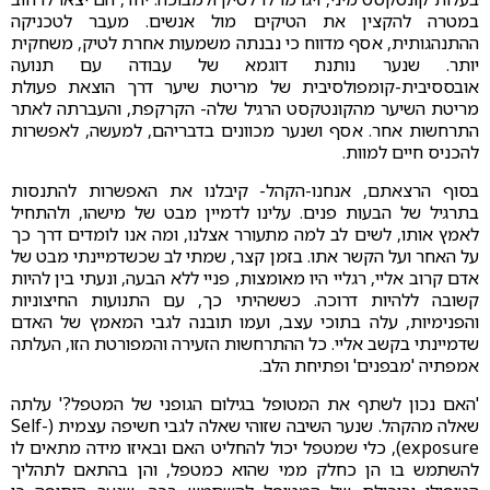
במטרה להקצין את הטיקים מול אנשים. מעבר לטכניקה
ההתנהגותית, אסף מדווח כי נבנתה משמעות אחרת לטיק, משחקית
יותר. שנער נותנת דוגמא של עבודה עם תנועה
אובססיבית-קומפולסיבית של מריטת שיער דרך הוצאת פעולת
מריטת השיער מהקונטקסט הרגיל שלה- הקרקפת, והעברתה לאתר
התרחשות אחר. אסף ושנער מכוונים בדבריהם, למעשה, לאפשרות
להכניס חיים למוות.
בסוף הרצאתם, אנחנו-הקהל- קיבלנו את האפשרות להתנסות
בתרגיל של הבעות פנים. עלינו לדמיין מבט של מישהו, ולהתחיל
לאמץ אותו, לשים לב למה מתעורר אצלנו, ומה אנו לומדים דרך כך
על האחר ועל הקשר אתו. בזמן קצר, שמתי לב שכשדמיינתי מבט של
אדם קרוב אליי, רגליי היו מאומצות, פניי ללא הבעה, ונעתי בין להיות
קשובה ללהיות דרוכה. כששהיתי כך, עם התנועות החיצוניות
והפנימיות, עלה בתוכי עצב, ועמו תובנה לגבי המאמץ של האדם
שדמיינתי בקשב אליי. כל ההתרחשות הזעירה והמפורטת הזו, העלתה
אמפתיה 'מבפנים' ופתיחת הלב.
'האם נכון לשתף את המטופל בגילום הגופני של המטפל?' עלתה
שאלה מהקהל. שנער השיבה שזוהי שאלה לגבי חשיפה עצמית (Self-
exposure), כלי שמטפל יכול להחליט האם ובאיזו מידה מתאים לו
להשתמש בו הן כחלק ממי שהוא כמטפל, והן בהתאם לתהליך