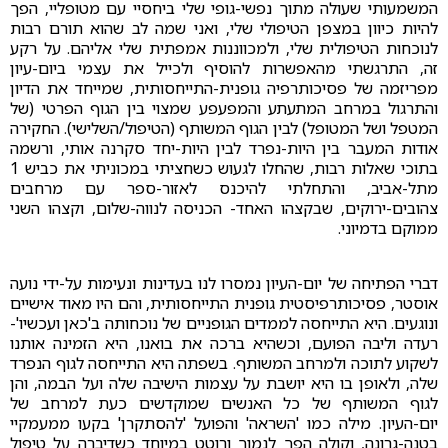
המשמעותי שעולה מתוך נפשי-גופי שלי ביחסיי עם מטופליי, הפך
להיות כיוון במצפן הטיפולי שלי, ואני שמה לב שהוא תורם רבות
לנוכחות הטיפולית שלי, ולמכווננות אמפתית שלי אליהם. על רקע
זה, התרגשתי מהאפשרות להוסיף ולכייל את עצמי ביום-עיון
מפריזמה של פסיכותרפיה גופנית-התייחסותית, שמייחד את הדיון
והתרגול במרחב המתעתע והמפעפע שמצוי בין הגוף הפרטי (של
המטפל ושל המטופל) לבין הגוף המשותף (הטיפול/השלישי). החקירה
אודות המעבר בין היות-נפרד לבין היות-יחד סקרנה אותי, ורשמה
בתוכי שאלות רבות, שהחלו לגעוש כשחציתי במכוניתי את כביש 1
מתל-אביב, והתחלתי להיכנס לאזור-ספר עם מרחבים
צהובים-ירוקים, שבקצהו האחד- הכניסה לנווה-שלום, וקצהו השני
ממוקם בדמיוני.
דברי הפתיחה של יום-העיון נמסרו לנו בעדינות ונעימות על-ידי נועה
אוסטר, פסיכותרפיסטית גופנית התייחסותית, והם היו מאוד אישיים
ונוגעים. היא התייחסה לממדים הגופניים של נוכחותה ב'כאן ועכשיו'-
רעדה וליבה הפועם, וכשהיא ברכה את בואנו, היא הזמינה אותנו
לשקוע לתוכה ולמרחב המשותף. בשפתה היא התייחסה לגוף הנפרד
שלה, ולאופן בו היא יושבת על עצמות הישיבה שלה ועל הבמה, והן
לגוף המשותף של כל האנשים שמוקדשים כעת למרחב של
יום-העיון. מילה כמו 'השראה' והפועל 'להסתקרן' בקעו ממעמקיי
בטנה-גרונה, וקולה הפך לנמוך ורוטט במיוחד כשדיברה על טיפול