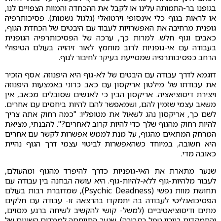
בגופנו בר-התמותה עלינו או לקבל את ההכחדה והמוות הצפויים לנו,
או לראות בגוף כלי אינסופי וירטואלי (גלגול נשמות). פסיכותרפיה
גופנית מרחיבה את האפשרויות לעבוד עם היבטים של הכחדת הגוף,
כאבים וגוף חלש. למרות כך, ערכה של הפסיכותרפיה הגופנית
בעבודה עם אי-גופניות לרוב מוחמץ לאור זיהויה בעולם הטיפולי
הרחב כפסיכותרפיה שמסייעת בעיקר לחיבור לגוף.
דוגמא לדרך עבודה עם היבטים של לא-גוף היא היפנוזה. אסף הזכיר
את עבודתו של מילטון אריקסון עם כאב כרוני באמצעות היפנוזה
ויצירת דיסוציאציה. אריקסון הבין כי לאנשים שסובלים מכאב, אין
משאב עצמי שזמין להם, ושמאפשר להם להיות ביחסים עם אחרים.
לשם כך, אריקסון נהג לשאול את מטופליו: "כמה רחוק אתה צריך
להיות רחוק מהגוף שלך כדי להיות קרוב לאחרים?". להבנתי, מציאת
המרחק המתאים מהגוף, על מנת לממש אפשרות לקשר עם אחרים
היא חשובה, במיוחד כשהאפשרות לביטוי עצמי דרך הגוף נהיית
כאובה מדי.
שנער מתארת את האי-גופניות כדרך להיפרד מהגוף ומהעולם,
לעבור מלהיות-גוף ללא-להיות-גוף. היא עושה הבחנה בין עבודה עם
תחושת מוות נפשי (Psychic Deadness), שמדוברת רבות בעולם
הפסיכואנליטי לעבודה בה יתמקדו בהרצאה זו- עבודה עם חלקים
מתים ודיסוציאטיביים (למשל- קושי להקשיב לשיחה ברגע מסוים,
והתמקדות בגירוי טפל בסביבה). שנער התייחסה לממדים השונים של