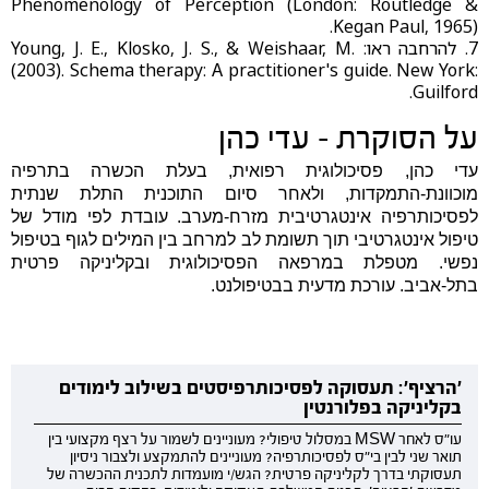
Phenomenology of Perception (London: Routledge &
Kegan Paul, 1965).
7. להרחבה ראו: Young, J. E., Klosko, J. S., & Weishaar, M.
(2003). Schema therapy: A practitioner's guide. New York:
Guilford.
על הסוקרת - עדי כהן
עדי כהן, פסיכולוגית רפואית, בעלת הכשרה בתרפיה
מוכוונת-התמקדות, ולאחר סיום התוכנית התלת שנתית
לפסיכותרפיה אינטגרטיבית מזרח-מערב. עובדת לפי מודל של
טיפול אינטגרטיבי תוך תשומת לב למרחב בין המילים לגוף בטיפול
נפשי. מטפלת במרפאה הפסיכולוגית ובקליניקה פרטית
בתל-אביב. עורכת מדעית בבטיפולנט.
'הרציף': תעסוקה לפסיכותרפיסטים בשילוב לימודים
בקליניקה בפלורנטין
עו"ס לאחר MSW במסלול טיפולי? מעוניינים לשמור על רצף מקצועי בין
תואר שני לבין בי"ס לפסיכותרפיה? מעוניינים להתמקצע ולצבור ניסיון
תעסוקתי בדרך לקליניקה פרטית? הגש/י מועמדות לתכנית ההכשרה של