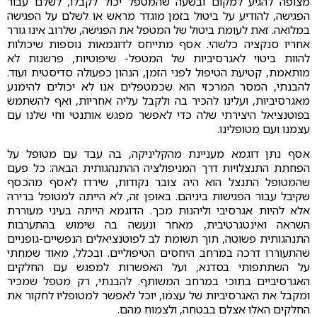
מצופה להגיע למקום ובשעה שהמטפל יכול לקבלו, לשלם עבור
הפגישה, להודיע על ביטול בזמן מוגדר מראש או לשלם על הפגישה
במלואה. זאת לעומת ביטול של המטפל את הפגישה, שלרוב אינו גורר
אחריו סנקציה כלשהי. אסף מתייחס לדוגמאות נוספות שיכולות
להוות ביטוי לאגרסיביות של המטפל- שיפוטיות, פרשנות לא
מותאמת, קטיעת הטיפול לפני הזמן, הנהון כפעולה סדיסטית ועוד.
להבנתי, המסר המרכזי הוא שכמטפלים אנו לא יכולים להימנע
מאגרסיביות, ועלינו להכיר בה ולקבל עליה אחריות, ואף להשתמש
בפוטנציאל היצירתי שלה כדי לאפשר מפגש אותנטי וחי שלנו עם
עצמנו ועם מטופלינו.
אסף נתן דוגמא מעניינת מהקליניקה, בה עבד עם מטופל על
הפחתת התנצלויות דרך המניפולציה ההתנהגותית הבאה: כל פעם
שהמטופל התנצל הוא היה צובר נקודות, שירדו לאסף מהכסף
שקיבל עבור הפגישות ביניהם. באופן זה, לא הייתה למטופל ברירה
אלא להיות אגרסיבי וליהנות מכך. הדוגמא הייתה בעיני מעוררת
השראה ואינטגרטיבית, מאחר ונעשה בה שימוש בהתערבות
התנהגותית פשוטה, תוך תשומת לב לפוטנציאלים הנפשיים-גופניים
שהתעוררו דרכה במרחב היחסים הטיפוליים. ובכלל, מאוד שמחתי
על השתתפותי בסדנא, ועל האפשרות למפגש עם החלקים
האגרסיביים בתוכי במרחב המשותף. להבנתי, רק מטפל שמכיר
ומקבל את האגרסיביות של עצמו, יוכל לאפשר למטופליו לחקור את
החלקים האלו אצלם בבטחה, ולצמוח מהם.