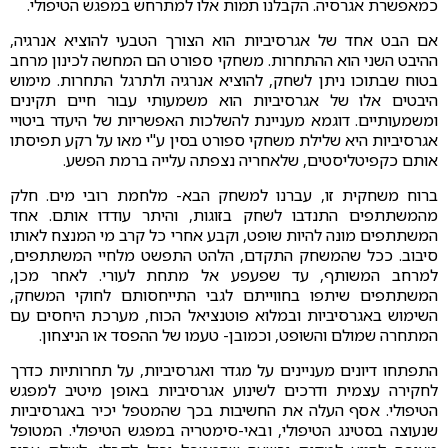
כמאפשרת אגרסיה. הקבלנו תמות אלו למתרחש במפגש הטיפולי.
אם הבט אחד של אגרסיביות הוא הצורך הטבעי להוציא אנרגיה,
ההיבט השני הוא ההתחרות. משחקי ספורט הם המחשה לכינון מרחב
בטוח שבתוכו ניתן לשחק, להוציא אנרגיה ולתרגל התחרות. מימוש
היבטים אלו של אגרסיביות הוא משמעותי עבור חיים תקינים
ומשמעותיים. דוגמא מעניינת להשלכות האפשריות של היעדר ביטויי
אגרסיביות היא שלילת משחקי ספורט בסין ע"י מאו על רקע תפיסתו
אותם כקפיטליסטים, שלאחריה נצפתה עלייה ברמת הפשע.
ברוח משחקית זו, עברנו למשחק הבא- מלחמת רובי מים. חלק
מהמשתתפים התנדבו לשחק בזוגות, והיתר עודדו אותם. אחד
המשתתפים מונה להיות שופט, וקבע אחרי כל קרב מי המנצח לאותו
סיבוב. ככל שהמשחק התקדם, הלהט התפשט מלחיי המשתתפים,
למרחב המשותף, עד שפעפע אל מתחת לעורי. לאחר מכן,
המשתתפים שיתפו בחווייתם לגבי התייחסותם לחוקי המשחק,
השימוש באגרסיביות ובמלוא פוטנציאל הכוח, מערכת היחסים עם
המתחרה שמולם והשופט, וכמובן- טעמו של ההפסד או הניצחון.
התפתחו דיונים מעניינים על מגדר ואגרסיביות, על תחרותיות כדרך
לחקירה עצמית ודרכים לשינוע אגרסיביות באופן מיטיב למפגש
הטיפולי. אסף העלה את החשיבות בכך שהמטפל יכיר באגרסיביות
שנעוצה בסטינג הטיפולי, ובאי-סימטריה במפגש הטיפולי. המטופל