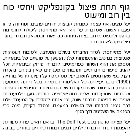
גוף תחת פיצול בקונפליקט ויחסי כוח
בין רוב ומיעוט
יעל מציגה את עצמה כמנחת קבוצות יהודים-ערבים, ומתוודה כי זו
פעם ראשונה שמדברת על גוף. היא מתייחסת ליכולת לחוש נוח
בגופנו ולתפוס מרחב בצורה נינוחה כבריאות, וכמשאב חברתי בתוך
פוליטיקה לא-מדוברת.
יעל מתייחסת לסדר החברתי בעולם המערבי, ולסיבות העמוקות
שנעוצות בנרטיב ההתפתחות שלנו, הנשען על מושגים של בינאריות,
ומסמן את הגוף השחור כפרימיטיבי. לדבריה, פירוק הבינאריות יוכל
להניב סיפורים חברתיים ותרבותיים מעניינים שאין ביניהם בהכרח
רצף, כפי שאנו נוטים לחשוב. יעל מסתמכת על רעיונותיו של בורדייה
(1990) בדבר יעילותה של האלימות הסמלית בשל היותה מוטמעת
בגופים, בהביטוס, שהינו מערכת של התנהגויות ודיספוזיציות גופניות
ושפתיות שמועברות אלינו בסוציאליזציה. בורדיה טען שלמעמדות
שונים יש הביטוס חברתי שונה, וכי אנחנו לומדים על המעמד שלנו
דרך גופנו. דבקותו של הנשלט במעמדו, ובסדר הקיים, הינה פרי
הפנמה של השליטה דרך הגוף.
יעל מציגה סרטון בשם The Doll Test, בו אנו רואים עדות מעוותת
להפנמת הסדר החברתי. ילדים (בנים ובנות) שחורים בוחרים בבובה