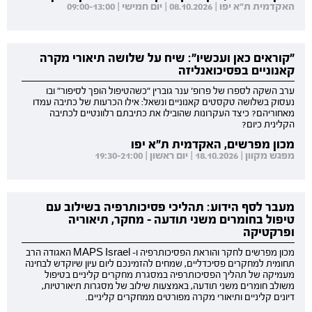
האקדמית ת"א יפו | 08.10.2026 | יום חמישי | 09:00-13:00
"קוראים כאן ועכשיו": שיח על שלושה תיאורי מקרה
קאנוניים בפסיכואנליזה
ערב השקה לספרו של פרופ' ענר גוברין "כשהטיפול הופך לסיפור" ובו
נעסוק בשלושה טקסטים קאנוניים ונשאל: אילו הכרעות של כתיבה עמדו
מאחוריהם? כיצד העקרונות שהובילו את כתיבתם רלוונטיים לכתיבה
הקלינית כיום?
מכון מפרשים, האקדמית ת"א יפו
מפגש מקוון | 18.10.2026 | יום ראשון | 19:30-21:00
מעבר לסף הידוע: תהליכי פסיכותרפיה בשילוב עם
טיפול בחומרים משני תודעה - מחקר, תיאוריה
ופרקטיקה
מכון מפרשים לחקר והוראת הפסיכותרפיה ו- MAPS Israel האגודה הרב
תחומית למחקרים פסיכדליים, שמחים להזמינכם ליום עיון שיוקדש לבחינה
מעמיקה של תהליך הפסיכותרפיה במסגרת מחקרים קליניים בטיפול
משולב חומרים משני תודעה, באמצעות שילוב של מסגרות תיאורטיות,
דיונים קליניים ותיאורי מקרה מפורטים ממחקרים קליניים.