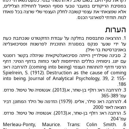
לקראת סוף היום. בשום שלב לא הרגשתי בגפי. כמעט נשארתי לפזז
במסיבת הריקודים במעבר טבעי מסוף הפאנל לתחילת הצלילים,
אלא שמצאתי את עצמי קשובה לחלק העצמי שלי שרצה בכל מאודו
לנוח. תודתי למארגני הכנס.
הערות
1. ההרצאה מתבססת בחלקה על עבודת הדוקטורט שנכתבת כעת
על ידי שנער פנקס במסגרת התוכנית לפרשנות ופסיכואנליזה
באוניברסיטת בר-אילן.
2. סבינה שפילריין הייתה פסיכואנלטיקאית שניהלה בקשר רומנטי
עם יונג. ניסוחיה כוללים התייחסות לשני כוחות בדחף המיני: דחף
הרסני ודחף להתהוות העצמי (coming into being). להרחבה ראו:
Spielrein, S. (1912). Destruction as the cause of coming
into being. Journal of Analytical Psychology, 39, 2: 155-
186.
3. להרחבה ראו: רולף בן-שחר, א.(2013). אנטומיה של טיפול. פרדס.
עמ' 365-389
4. להרחבה ראו: מילר, אליס. (1979) הדרמה של הילד המחונן. דביר
הוצאה לאור 2000
5. הרחבה ראו: רולף בן-שחר, א.(2013). אנטומיה של טיפול. פרדס.
עמ' 204
6. Merleau-Ponty, Maurice. Trans: Colin Smith.