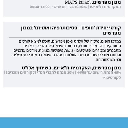
מכון מפרשים, MAPS Israel
האקדמית ת"א יפו | 23.10.2026 | יום שישי | 08:30-14:00
קורסי יחידת 'חופים - פסיכותרפיה ואוטיזם' במכון
מפרשים
במרכז חופים, מיסודן של אלו"ט ומכון מפרשים, תוכלו למצוא קורסים
המעניקים ידע מקיף ומעמיק בתחום הטיפול האינטגרטיבי בילדים,
מתבגרים ומבוגרים אוטיסטים - גישות טיפוליות מגוונות, מודלים עדכניים
והתערבויות לסוגיות מרכזיות העולות במסגרת טיפול רב ממדי במטופלים
ובני משפחותיהם.
מכון מפרשים, האקדמית ת"א יפו, בשיתוף אלו"ט
15% הנחת רישום עד 14/08 | 20% הנחה לחברי הפ"י (לקורסים מוכרים) |
לקורסים >>