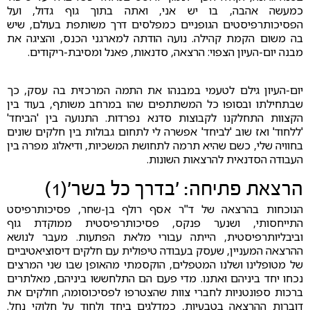
כמעשה אהבה, בו יש אני, ואתה בתוך גוף גדול, ועל
הפסיכותרפיסטים הגופניים כמפלסים דרך משותפת בעולם, שיש
בה משום הקמת קהילה. נועה הודתה למארגני הכנס, והציגה את
מבנה יום-העיון הצפוי: הרצאה, סדנאות, פאנל ומסיבת-ריקודים.
יום-העיון גילם לטעמי במבנהו את התמה המרכזית בה עסק, כך
שבתחילתו ובסופו כל המשתתפים שהו במרחב משותף, בעוד בין
הקצוות התחלקנו לקבוצות סדנא נפרדות. התנועה בין 'הביחד'
'ללחוד' ואז שוב 'לביחד' אפשרה לי לתחום גבולות בין חלקים שונים
בחוויה שלי, כשם שהיא תרמה לתחושת המשכיות, ודיאלוג מפרה בין
העבודה הסדנאית להרצאות השונות.
הרצאת פתיחה: 'בדרך כל בשר'(1)
הנוכחות בהרצאה של ד"ר אסף רולף בן-שחר, פסיכותרפיסט
התייחסותי, ושנער פנקס, פסיכותרפיסטית ממוקדת גוף
וביבליותרפיסטית, הייתה עבורי מלאת הפתעות. מעבר לנושא
ההרצאה המעניין, שעסק בעבודה טיפולית עם חלקים דיסוציאטיביים
של מטופלינו ושלנו המטפלים, הוקסמתי מהאופן שבו שני המרצים
נכחו יחד ביניהם ואתנו. מדי פעם הם התלחששו ביניהם, מאלתרים
ברכות ספונטניות לחברי צוות שהצטרפו לפסיכוסומה, חולקים את
דוברות ההרצאה בטבעיות, כמדלגים ביחד ולחוד על חלוקי נחל.