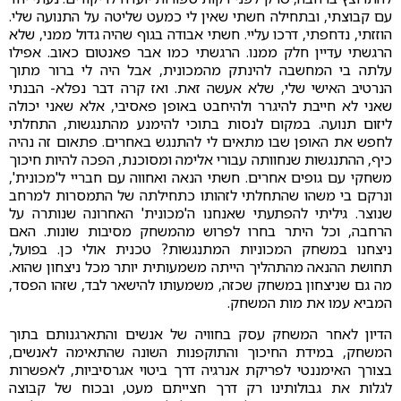
עם קבוצתי, ובתחילה חשתי שאין לי כמעט שליטה על התנועה שלי.
הוזזתי, נדחפתי, דרכו עליי. חשתי אבודה בגוף שהיה גדול ממני, שלא
הרגשתי עדיין חלק ממנו. הרגשתי כמו אבר פאנטום כאוב. אפילו
עלתה בי המחשבה להינתק מהמכונית, אבל היה לי ברור מתוך
הנרטיב האישי שלי, שלא אעשה זאת. ואז קרה דבר נפלא- הבנתי
שאני לא חייבת להיגרר ולהיחבט באופן פאסיבי, אלא שאני יכולה
ליזום תנועה. במקום לנסות בתוכי להימנע מהתנגשות, התחלתי
לחפש את האופן שבו מתאים לי להתנגש באחרים. פתאום זה נהיה
כיף, ההתנגשות שנחוותה עבורי אלימה ומסוכנת, הפכה להיות חיכוך
משחקי עם גופים אחרים. חשתי הנאה ואחווה עם חבריי ל'מכונית',
ונרקם בי משהו שהתחלתי לזהותו כתחילתה של התמסרות למרחב
שנוצר. גיליתי להפתעתי שאנחנו ה'מכונית' האחרונה שנותרה על
הרחבה, וכל היתר בחרו לפרוש מהמשחק מסיבות שונות. האם
ניצחנו במשחק המכוניות המתנגשות? טכנית אולי כן. בפועל,
תחושת ההנאה מהתהליך הייתה משמעותית יותר מכל ניצחון שהוא.
מה גם שניצחון במשחק שכזה, משמעותו להישאר לבד, שזהו הפסד,
המביא עמו את מות המשחק.
הדיון לאחר המשחק עסק בחוויה של אנשים והתארגנותם בתוך
המשחק, במידת החיכוך והתוקפנות השונה שהתאימה לאנשים,
בצורך האימננטי לפריקת אנרגיה דרך ביטוי אגרסיביות, לאפשרות
לגלות את גבולותינו רק דרך חצייתם מעט, ובכוח של קבוצה