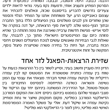
הלבנה כבובה היפה והטובה, ובבובה השחורה כמכוערת ורעה.
הסרטון הפתיע והעציב אותי, ודמעות נקוו בעיני. נוראי לראות ילדים
צעירים נדרשים להכריע בדיסוננס שכזה, ונאלצים להכתיר את
עצמם כאובייקט הרע. יעל משוחחת אתנו על המחיר הגלוי והסמוי
שהן שחורים והן לבנים משלמים בגין הפיצולים הללו בתוך החברה
ובתוך הגוף-נפש שלנו. לקראת סוף הרצאתה, יעל דנה במקרה של
לוסי אריש- מגישת חדשות ערבייה שארגנה את גופה וזהותה כך שהיא
מזוהה כיום עם המיינסטרים הישראלי. מתוך כך, להבנתי, עלו
שאלות לגבי הבחירות שאנשים עושים לנוכח הפיצולים השונים ויחסי
הכוח בחברה, ועל היות כל בחירה פשרה שמייצרת פיצול נוסף,
המקשה על זהות אינטגרטיבית.
שזירת הרצאות-הפאנל לזר אחד
הדיון היה מעניין וחשוב בעיני, וסייע לשזור בין כל ההרצאות כנעות על
טווח בין עמדה כוחנית שמשמרת את הסטטוס קוו לבין עמדה
רדיקלית של נקיטת עמדה ושינוי חברתי. מצאתי את עצמי עם המון
נשימה והשראה כשדנה התייחסה לפסיפס החיבורים בין
מטפל-מטופל, ועל ההיררכיה המשתנה ביניהם יחד עם הריקוד של
מצבי העצמי שלהם במפגש ביניהם. ניסים זיהה את המקום המורכב
הדיאלקטי המורכב כפוליטי, מקום חמקמק שיוצר אי נחת ומחייב
נקיטת עמדה או שיקול דעת. אולי על משקל האמרה המפורסמת
האישי הוא פוליטי, ניתן לומר כי הדיאלקטי הוא פוליטי?