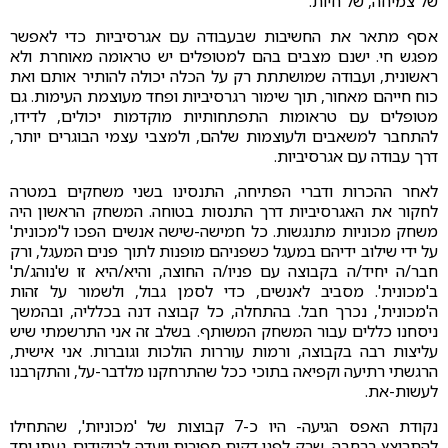
של צמיחה, של חיות.
אסף מתאר את החשיבות שבעבודה עם אגרסיביות כדי לאפשר
מפגש חי. ישנם מצבים בהם למטופלים יש טראומה מאוחרת ולא
ראשונית, ועבודה שמושתתת רק על הכלה יכולה להותיר אותם ואת
כוח חייהם מאחור, תוך שימור רגרסיביות ופחד מעוצמת העימות. גם
מטופלים עם טראומות התפתחותיות מוקדמות יכולים, לדידו,
להתחבר למשאבים ולעוצמות שלהם, ולמצבי עצמי הבוגרים יותר,
דרך עבודה עם אגרסיביות.
לאחר ההכרות ודברי הפתיחה, התנסינו בשני משחקים במטרה
לחקור את האגרסיביות דרך התנסות בטוחה. המשחק הראשון היה
משחק מכוניות מתנגשות. כל חמישה-שישה אנשים הפכו ל'מכונית'
על ידי שילוב ידיהם במעגל כשפניהם מופנות לתוך פנים המעגל, ורק
חבר/ה יחיד/ה בקבוצה עם פניו/ה החוצה, והיא/היא זו ש'נוהג/ת'
ב'מכונית'. מסביב לאנשים, כדי לסמן גבול, ולשמור על זהות
ה'מכונית', נכרך חבל. בהתחלה, כל קבוצה דנה בכלליה, ובהמשך
ניסחנו כללים עבור המשחק המשותף. בשלב זה אני התרשמתי שיש
עליצות רבה בקבוצה, ורמות עוררות הולכות וגוברות. אני אישית,
הרגשתי רתיעה וקפיאה בתוכי ככל שהתרחקנו מלדבר-על, והתקרבנו
לעשות-את.
נקודת האפס הגיעה- היו כ-7 קבוצות של 'מכוניות', שהתחילו
להתרוצץ ברחבה, שרק לפני דקות ספורות יועדה לריקודים. נעתי יחד