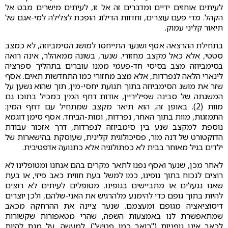
לעיתים אוחזים ידיים ומדברים זה אל זו, לעיתים מישרים מבט אל
הקהל. מדי פעם עוצרים, וחדוות הדילוג הופכת לצלילה למי-אגם של
תיאור קליני עמוק.
בתחילת ההרצאה אסף ושנער התייחסו למושג הסימביוזה, לא כמצב
סטטי, אלא כאל מקצב מחזורי. שנער, בשונה ממאהלר, אינה רואה
בסימביוזה מצב בסיסי חד-פעמי ממנו עוברים בתהליך ספרציה
לינארי הלאה לנפרדות, אלא מצב מחזורי כמו התחדשות תאים. אסף
שזר את מושג הסימביוזה בתוך תנועת יחסי-מין, תוך שהוא נשען על
המשגתה של סבינה שפיליריין, אודות דחף המין כמכיל בתוכו גם
מוות (2). באופן זה, הוא תיאר מקצב שמתחיל עם דחף המין:
התמזגות, מוות בתוך האחר, נפרדות, ומות-הביחד. אסף סימן דוגמא
נוספת למקצב שנע בין סימביוזה לנפרדות, דרך אזכור עבודת
הדוקטורט של דנה מור, פסיכולוגית קלינית, שעוסקת בהישארות של
ילדים בגיל מאוחר בבית לא כפתולוגיה אלא כתנועה אדפטיבית.
לאחר מכן, שנער ואסף נפנו לתאר מקרים בהם אנחנו ומטופלינו לא
רוצים לנכוח בתוך גופינו, כמו למשל בעת חווית כאב פיזי, או בעת
שאנו נגעלים או מתביישים בגופינו. מטופלים לעיתים לא רוצים
להיות בתוך גופם כדי להימנע מלהרגיש את האני-שלהם, ולכן יוצרים
דיסוציאציה מגופם ומעצמם. שנער ציינה את ההרחקה מכאב
שמתאפשרת לנו באמצעות השפה, שהרי מטאפורות שקשורות
לכאב אינן גופניות ("כואב כמו פטיש"). למעשה, על מנת להיות