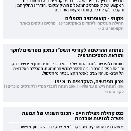
מדרשת 'הרציף', תכנית המשלבת תעסוקה ולימודים, בחסות הבית
המקצועי של קואופרטיב המטפלים הותיק 'מקומי'. הזדרזו! תהליך המיון
והקבלה לקראת סיום, נותרו מקומות אחרונים
מקומי - קואופרטיב מטפלים
תחילת העסקה ולימודים באוקטובר 26 | פרטים נוספים באתר
הקואופרטיב >>
נפתחה ההרשמה לקורסי תשפ"ז במכון מפרשים לחקר
והוראת הפסיכותרפיה
מוזמנים להירשם למגוון הרחב של קורסי תשפ"ז מבית מכון מפרשים לחקר
והוראת הפסיכותרפיה, בית הספר למדעי ההתנהגות, המכללה האקדמית
תל אביב-יפו, המוצעים לאנשי מקצוע בתחומי הטיפול.
מכון מפרשים, האקדמית ת"א יפו
15% הנחת רישום עד 14/08 | 20% הנחה לחברי הפ"י (לקורסים מוכרים) |
לקורסים >>
כנס קהילה מצילה חיים - הכנס השנתי של תנועת
מש"ה למניעת אובדנות
"כשהדברים מתפרקים: מסע קהילתי מפירוק לבנייה" - בתוך מציאות