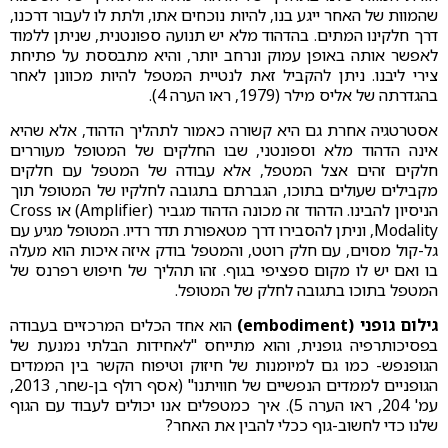
שהמוות של האחר ייגע בנו, להיות נוכחים אתו, ולתת לו לעבור דרכנו,
דרך חלקינו המתים. בהדהוד מלא יש תנועה ספונטנית, שניתן ללמוד
לאפשר אותה באופן עמוק ונרחב יותר, והיא מתבססת על פתיחת
צירי ליבנו. ניתן להקביל זאת לנטיית המטפל להיות מכוונן לאחר
בהגדרתה של אליס מילר (1979, ראו הערה 4).
אסטרטגיה אחרת גם היא קשורה כאמור לתהליך הדהוד, אלא שהיא
אינה הדהוד מלא וספונטני, שבו החלקים של המטופל מעוררים
חלקים זהים אצל המטפל, אלא עבודה של המטפל עם חלקים
מקבילים שעולים בתוכו, הגברתם בתגובה לחלקיו של המטופל תוך
הניסיון להבינו. הדהוד זה מכונה הדהוד מגביר (Amplifier) או Cross
Modality, וניתן להסבירו דרך מטאפורת תדר רדיו. המטופל מגיע עם
גל-קול מסוים, עם חלק רוטט, והמטפל בודק איזה איכות הוא מעלה
בו ואם יש לו מקום ספציפי בגוף. זהו תהליך של חיפוש רפרנס של
המטפל בתוכו בתגובה לחלק של המטופל.
גילום גופני (embodiment)
הוא אחד הכלים המרכזיים בעבודה
בפסיכותרפיה גופנית, והוא מתייחס "לאחידות הבלתי נמנעת של
הגופנפש- כמו גם למיומנות של חיזוק וטיפוח הקשר בין הממדים
הגופניים לממדים הנפשיים של חוויתנו" (אסף רולף בן-שחר, 2013,
עמ' 204, ראו הערה 5). איך כמטפלים אנו יכולים לעבוד עם הגוף
שלנו כדי לחשוב-גוף ככלי להבין את האחר?