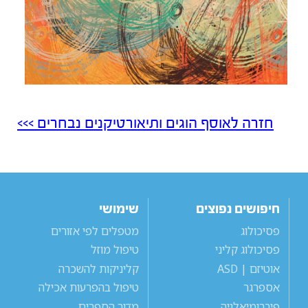
חזרה לאוסף הוגים ותיאורטיקנים נבחרים >>>
חיפושים נפוצים
שימושי
פסיכולוג
מטפלים לפי אזורים
פסיכולוג קליני
טיפול מוזל
אוטיזם | ASD
קליניקות להשכרה
אספרגר
טיפול בהפרעות אכילה
פיברומיאלגיה
מדור הספרים