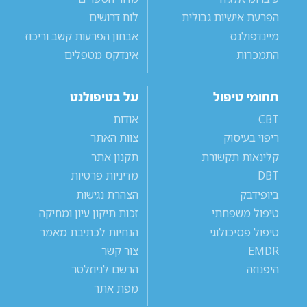
הפרעת אישיות גבולית
לוח דרושים
מיינדפולנס
אבחון הפרעות קשב וריכוז
התמכרות
אינדקס מטפלים
תחומי טיפול
על בטיפולנט
CBT
אודות
ריפוי בעיסוק
צוות האתר
קלינאות תקשורת
תקנון אתר
DBT
מדיניות פרטיות
ביופידבק
הצהרת נגישות
טיפול משפחתי
זכות תיקון עיון ומחיקה
טיפול פסיכולוגי
הנחיות לכתיבת מאמר
EMDR
צור קשר
היפנוזה
הרשם לניוזלטר
מפת אתר