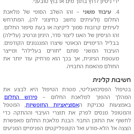
ידי ניסיון לרוץ בתוך מים או בוץ טובעני.
4.
עיבוד משני
– זהו השלב הסופי של מלאכת
החלום (ולעיתים נחשב כחיצוני לה), המתרחש
לעיתים קרובות סמוך ליקיצה או בעת סיפור החלום.
זהו הניסיון של האגו ליצור סדר, היגיון ונרטיב (עלילה)
בבליל הדימויים הכאוטי שיצרו המנגנונים הקודמים.
העיבוד המשני סותם "חורים בעלילה" ומייצר
מעטפת הגיונית, אך בכך הוא מרחיק עוד יותר את
החולם מהאמת החבויה.
חשיבות קלינית
בטיפול הפסיכואנליטי, מטרת הטיפול היא לבצע את
המהלך ההפוך למלאכת החלום –
פירוש החלום
.
באמצעות טכניקת ה
אסוציאציות החופשיות
, המטפל
והמטופל מנסים לפרק את תוצרי העיבוי וההתקה כדי
לחשוף את התוכן החבוי. הבנת מלאכת החלום מאפשרת
הצצה אל הלא-מודע ואל הקונפליקטים הפנימיים המניעים