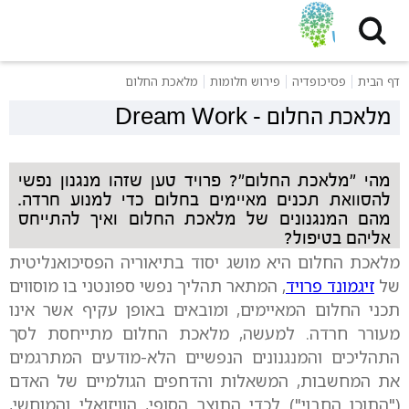
דף הבית
פסיכופדיה
פירוש חלומות
מלאכת החלום
מלאכת החלום
-
Dream Work
מהי "מלאכת החלום"? פרויד טען שזהו מנגנון נפשי
להסוואת תכנים מאיימים בחלום כדי למנוע חרדה.
מהם המנגנונים של מלאכת החלום ואיך להתייחס
אליהם בטיפול?
מלאכת החלום היא מושג יסוד בתיאוריה הפסיכואנליטית
של
זיגמונד פרויד
, המתאר תהליך נפשי ספונטני בו מוסווים
תכני החלום המאיימים, ומובאים באופן עקיף אשר אינו
מעורר חרדה. למעשה, מלאכת החלום מתייחסת לסך
התהליכים והמנגנונים הנפשיים הלא-מודעים המתרגמים
את המחשבות, המשאלות והדחפים הגולמיים של האדם
("התוכן החבוי") לכדי התוצר הסופי, הוויזואלי והמוחשי,