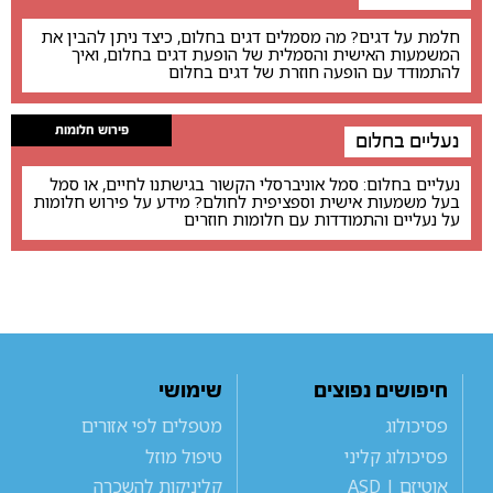
חלמת על דגים? מה מסמלים דגים בחלום, כיצד ניתן להבין את
המשמעות האישית והסמלית של הופעת דגים בחלום, ואיך
להתמודד עם הופעה חוזרת של דגים בחלום
פירוש חלומות
נעליים בחלום
נעליים בחלום: סמל אוניברסלי הקשור בגישתנו לחיים, או סמל
בעל משמעות אישית וספציפית לחולם? מידע על פירוש חלומות
על נעליים והתמודדות עם חלומות חוזרים
חיפושים נפוצים
שימושי
פסיכולוג
מטפלים לפי אזורים
פסיכולוג קליני
טיפול מוזל
אוטיזם | ASD
קליניקות להשכרה