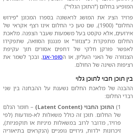
המופיע בחלום ("התוכן הגלוי").
פרויד הציג את המושג לראשונה בספרו המכונן "פירוש
החלום" (1900), שם טען כי החלום אינו רצף אקראי של
אירועים, אלא טקסט בעל משמעות שעבר הצפנה. מלאכת
החלום מתפקדת כ"צנזור" או מנגנון הסוואה, שתפקידו
לאפשר פורקן חלקי של דחפים אסורים תוך עקיפת
הצנזורה של האני העליון, או ה
סופר-אגו
, ובכך לשמר את
רציפות השינה של החולם.
בין תוכן חבוי לתוכן גלוי
ההבנה של מלאכת החלום נשענת על ההבחנה בין שני
רבדי החלום:
1)
התוכן החבוי (Latent Content)
– חומר הגלם
של החלום. תוכן זה כולל משאלות לא-מודעות (לפי
פרויד, מדובר לרוב במשאלות מיניות או תוקפניות),
זיכרונות ילדות, גירויים גופניים (הנקראים בתיאוריה