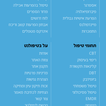
אספרגר
טיפול בהפרעות אכילה
פיברומיאלגיה
מדור הספרים
הפרעת אישיות גבולית
לוח דרושים
מיינדפולנס
אבחון הפרעות קשב וריכוז
התמכרות
אינדקס מטפלים
תחומי טיפול
על בטיפולנט
CBT
אודות
ריפוי בעיסוק
צוות האתר
קלינאות תקשורת
תקנון אתר
DBT
מדיניות פרטיות
ביופידבק
הצהרת נגישות
טיפול משפחתי
זכות תיקון עיון ומחיקה
טיפול פסיכולוגי
הנחיות לכתיבת מאמר
EMDR
צור קשר
היפנוזה
הרשם לניוזלטר