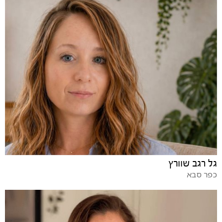
גל רגב שוורץ
כפר סבא