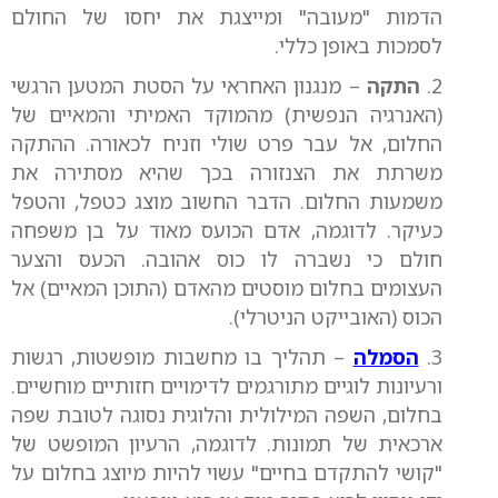
הדמות "מעובה" ומייצגת את יחסו של החולם
לסמכות באופן כללי.
2.
התקה
– מנגנון האחראי על הסטת המטען הרגשי
(האנרגיה הנפשית) מהמוקד האמיתי והמאיים של
החלום, אל עבר פרט שולי וזניח לכאורה. ההתקה
משרתת את הצנזורה בכך שהיא מסתירה את
משמעות החלום. הדבר החשוב מוצג כטפל, והטפל
כעיקר. לדוגמה, אדם הכועס מאוד על בן משפחה
חולם כי נשברה לו כוס אהובה. הכעס והצער
העצומים בחלום מוסטים מהאדם (התוכן המאיים) אל
הכוס (האובייקט הניטרלי).
3.
הסמלה
– תהליך בו מחשבות מופשטות, רגשות
ורעיונות לוגיים מתורגמים לדימויים חזותיים מוחשיים.
בחלום, השפה המילולית והלוגית נסוגה לטובת שפה
ארכאית של תמונות. לדוגמה, הרעיון המופשט של
"קושי להתקדם בחיים" עשוי להיות מיוצג בחלום על