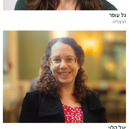
גל עופר
הרצליה
יעל הלוי