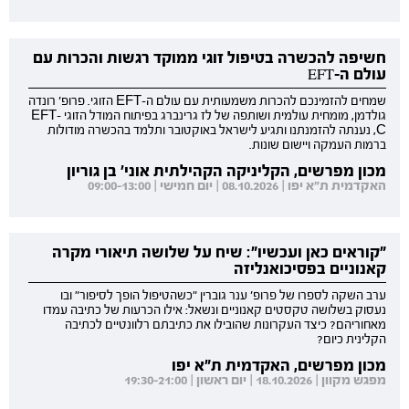
חשיפה להכשרה בטיפול זוגי ממוקד רגשות והכרות עם
עולם ה-EFT
שמחים להזמינכם להכרות משמעותית עם עולם ה-EFT הזוגי. פרופ' רונדה
גולדמן, מומחית עולמית ושותפה של לז גרינברג בפיתוח המודל הזוגי EFT-
C, נענתה להזמנתנו ותגיע לישראל באוקטובר ותלמד בהכשרה מודולות
ברמות העמקה ויישום שונות.
מכון מפרשים, הקליניקה הקהילתית אוני' בן גוריון
האקדמית ת"א יפו | 08.10.2026 | יום חמישי | 09:00-13:00
"קוראים כאן ועכשיו": שיח על שלושה תיאורי מקרה
קאנוניים בפסיכואנליזה
ערב השקה לספרו של פרופ' ענר גוברין "כשהטיפול הופך לסיפור" ובו
נעסוק בשלושה טקסטים קאנוניים ונשאל: אילו הכרעות של כתיבה עמדו
מאחוריהם? כיצד העקרונות שהובילו את כתיבתם רלוונטיים לכתיבה
הקלינית כיום?
מכון מפרשים, האקדמית ת"א יפו
מפגש מקוון | 18.10.2026 | יום ראשון | 19:30-21:00