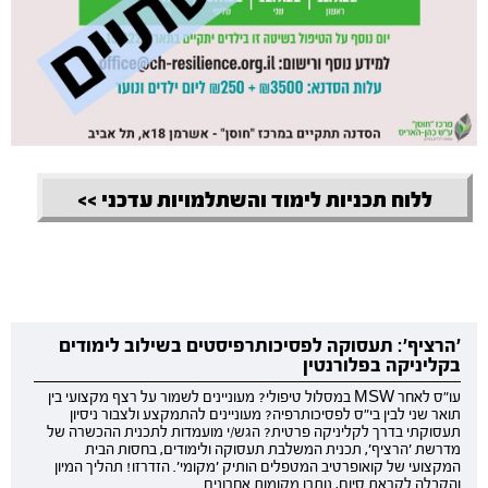
ללוח תכניות לימוד והשתלמויות עדכני >>
'הרציף': תעסוקה לפסיכותרפיסטים בשילוב לימודים
בקליניקה בפלורנטין
עו"ס לאחר MSW במסלול טיפולי? מעוניינים לשמור על רצף מקצועי בין
תואר שני לבין בי"ס לפסיכותרפיה? מעוניינים להתמקצע ולצבור ניסיון
תעסוקתי בדרך לקליניקה פרטית? הגש/י מועמדות לתכנית ההכשרה של
מדרשת 'הרציף', תכנית המשלבת תעסוקה ולימודים, בחסות הבית
המקצועי של קואופרטיב המטפלים הותיק 'מקומי'. הזדרזו! תהליך המיון
והקבלה לקראת סיום, נותרו מקומות אחרונים