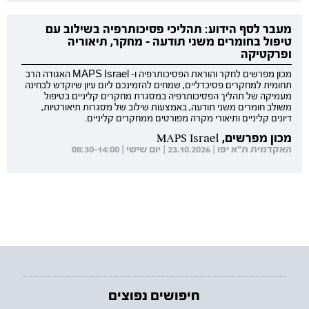
מעבר לסף הידוע: תהליכי פסיכותרפיה בשילוב עם
טיפול בחומרים משני תודעה - מחקר, תיאוריה
ופרקטיקה
מכון מפרשים לחקר והוראת הפסיכותרפיה ו- MAPS Israel האגודה הרב
תחומית למחקרים פסיכדליים, שמחים להזמינכם ליום עיון שיוקדש לבחינה
מעמיקה של תהליך הפסיכותרפיה במסגרת מחקרים קליניים בטיפול
משולב חומרים משני תודעה, באמצעות שילוב של מסגרות תיאורטיות,
דיונים קליניים ותיאורי מקרה מפורטים ממחקרים קליניים.
מכון מפרשים, MAPS Israel
האקדמית ת"א יפו | 23.10.2026 | יום שישי | 08:30-14:00
חיפושים נפוצים