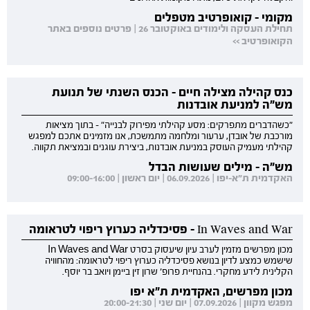
מקומי - קואופרטיב מטפלים
תחילת העסקה ולימודים באוקטובר 26 | פרטים נוספים באתר
הקואופרטיב >>
כנס קהילה מצילה חיים - הכנס השנתי של תנועת
מש"ה למניעת אובדנות
"כשהדברים מתפרקים: מסע קהילתי מפירוק לבנייה" - בתוך מציאות
מורכבת של אובדן, ערעור ומלחמה מתמשכת, אנו מזמינים אתכם למפגש
קהילתי מעמיק העוסק במניעת אובדנות, ביצירת עוגנים ובמציאת תקווה.
מש"ה - מילים שעושות הבדל
האקדמית ת"א-יפו | 06.09.2026 | יום ראשון | 09:00-16:00
In Waves and War - פסיכדליה כערוץ ריפוי לטראומה
מכון מפרשים מזמין לערב עיון שיעסוק בסרט In Waves and War
שישמש כמצע לדיון בנושא פסיכדליה כערוץ ריפוי לטראומה: מהחוויה
הקלינית לידע מחקרי. בהנחיית פרופ' שרון זין ביימן ויואב בר יוסף.
מכון מפרשים, האקדמית ת"א יפו
מפגש מקוון | 07.09.2026 | יום שני | 20:00-21:30