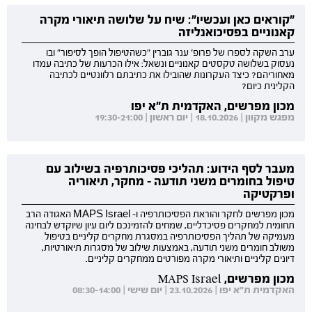
"קוראים כאן ועכשיו": שיח על שלושה תיאורי מקרה
קאנוניים בפסיכואנליזה
ערב השקה לספרו של פרופ' ענר גוברין "כשהטיפול הופך לסיפור" ובו
נעסוק בשלושה טקסטים קאנוניים ונשאל: אילו הכרעות של כתיבה עמדו
מאחוריהם? כיצד העקרונות שהובילו את כתיבתם רלוונטיים לכתיבה
הקלינית כיום?
מכון מפרשים, האקדמית ת"א יפו
מפגש מקוון | 18.10.2026 | יום ראשון | 19:30-21:00
מעבר לסף הידוע: תהליכי פסיכותרפיה בשילוב עם
טיפול בחומרים משני תודעה - מחקר, תיאוריה
ופרקטיקה
מכון מפרשים לחקר והוראת הפסיכותרפיה ו- MAPS Israel האגודה הרב
תחומית למחקרים פסיכדליים, שמחים להזמינכם ליום עיון שיוקדש לבחינה
מעמיקה של תהליך הפסיכותרפיה במסגרת מחקרים קליניים בטיפול
משולב חומרים משני תודעה, באמצעות שילוב של מסגרות תיאורטיות,
דיונים קליניים ותיאורי מקרה מפורטים ממחקרים קליניים.
מכון מפרשים, MAPS Israel
האקדמית ת"א יפו | 23.10.2026 | יום שישי | 08:30-14:00