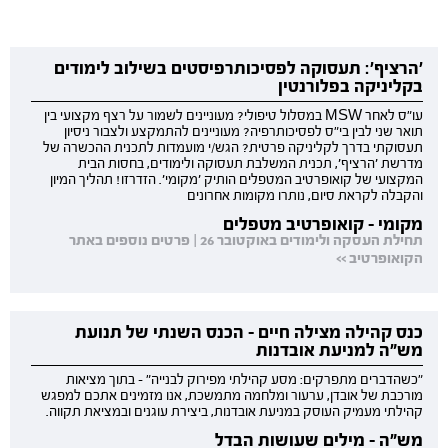
'הרציף': תעסוקה לפסיכותרפיסטים בשילוב לימודים
בקליניקה בפלורנטין
עו"ס לאחר MSW במסלול טיפולי? מעוניינים לשמור על רצף מקצועי בין
תואר שני לבין בי"ס לפסיכותרפיה? מעוניינים להתמקצע ולצבור ניסיון
תעסוקתי בדרך לקליניקה פרטית? הגש/י מועמדות לתכנית ההכשרה של
מדרשת 'הרציף', תכנית המשלבת תעסוקה ולימודים, בחסות הבית
המקצועי של קואופרטיב המטפלים הותיק 'מקומי'. הזדרזו! תהליך המיון
והקבלה לקראת סיום, נותרו מקומות אחרונים
מקומי - קואופרטיב מטפלים
תחילת העסקה ולימודים באוקטובר 26 | פרטים נוספים באתר
הקואופרטיב >>
כנס קהילה מצילה חיים - הכנס השנתי של תנועת
מש"ה למניעת אובדנות
"כשהדברים מתפרקים: מסע קהילתי מפירוק לבנייה" - בתוך מציאות
מורכבת של אובדן, ערעור ומלחמה מתמשכת, אנו מזמינים אתכם למפגש
קהילתי מעמיק העוסק במניעת אובדנות, ביצירת עוגנים ובמציאת תקווה.
מש"ה - מילים שעושות הבדל