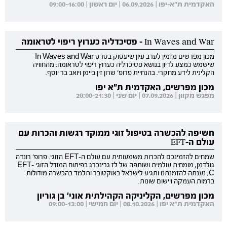
האקדמית ת"א-יפו | 06.09.2026 | יום ראשון | 09:00-16:00
In Waves and War - פסיכדליה כערוץ ריפוי לטראומה
מכון מפרשים מזמין לערב עיון שיעסוק בסרט In Waves and War
שישמש כמצע לדיון בנושא פסיכדליה כערוץ ריפוי לטראומה: מהחוויה
הקלינית לידע מחקרי. בהנחיית פרופ' שרון זין ביימן ויואב בר יוסף.
מכון מפרשים, האקדמית ת"א יפו
מפגש מקוון | 07.09.2026 | יום שני | 20:00-21:30
חשיפה להכשרה בטיפול זוגי ממוקד רגשות והכרות עם
עולם ה-EFT
שמחים להזמינכם להכרות משמעותית עם עולם ה-EFT הזוגי. פרופ' רונדה
גולדמן, מומחית עולמית ושותפה של לז גרינברג בפיתוח המודל הזוגי EFT-
C, נענתה להזמנתנו ותגיע לישראל באוקטובר ותלמד בהכשרה מודולות
ברמות העמקה ויישום שונות.
מכון מפרשים, הקליניקה הקהילתית אוני' בן גוריון
האקדמית ת"א יפו | 08.10.2026 | יום חמישי | 09:00-13:00