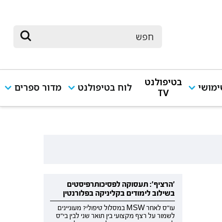
בטיפולנט
מושי
לוח בטיפולנט
מדור ספרים
TV
'הרציף': תעסוקה לפסיכותרפיסטים
בשילוב לימודים בקליניקה בפלורנטין
עו"ס לאחר MSW במסלול טיפולי? מעוניינים
לשמור על רצף מקצועי בין תואר שני לבין בי"ס