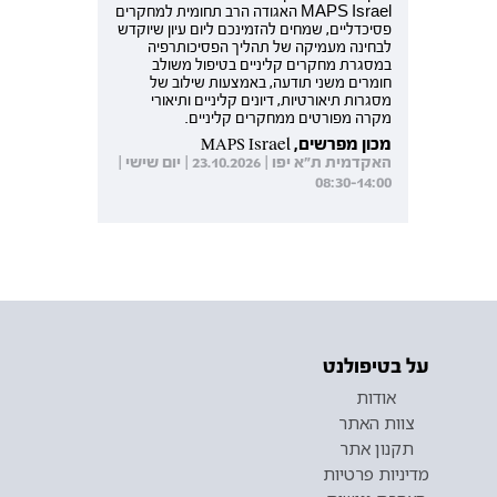
MAPS Israel האגודה הרב תחומית למחקרים
פסיכדליים, שמחים להזמינכם ליום עיון שיוקדש
לבחינה מעמיקה של תהליך הפסיכותרפיה
במסגרת מחקרים קליניים בטיפול משולב
חומרים משני תודעה, באמצעות שילוב של
מסגרות תיאורטיות, דיונים קליניים ותיאורי
מקרה מפורטים ממחקרים קליניים.
מכון מפרשים, MAPS Israel
האקדמית ת"א יפו | 23.10.2026 | יום שישי |
08:30-14:00
על בטיפולנט
אודות
צוות האתר
תקנון אתר
מדיניות פרטיות