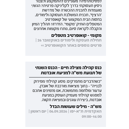
לפסיכותרפיה? מעוניינים להתמקצע ולצבור
ניסיון תעסוקתי בדרך לקליניקה פרטית? הגש/י
מועמדות לתכנית ההכשרה של מדרשת
'הרציף', תכנית המשלבת תעסוקה ולימודים,
בחסות הבית המקצועי של קואופרטיב
המטפלים הותיק 'מקומי'. הזדרזו! תהליך המיון
והקבלה לקראת סיום, נותרו מקומות אחרונים
מקומי - קואופרטיב מטפלים
תחילת העסקה ולימודים באוקטובר 26 |
פרטים נוספים באתר הקואופרטיב >>
כנס קהילה מצילה חיים - הכנס השנתי
של תנועת מש"ה למניעת אובדנות
"כשהדברים מתפרקים: מסע קהילתי מפירוק
לבנייה" - בתוך מציאות מורכבת של אובדן,
ערעור ומלחמה מתמשכת, אנו מזמינים אתכם
למפגש קהילתי מעמיק העוסק במניעת
אובדנות, ביצירת עוגנים ובמציאת תקווה.
מש"ה - מילים שעושות הבדל
האקדמית ת"א-יפו | 06.09.2026 | יום ראשון |
09:00-16:00