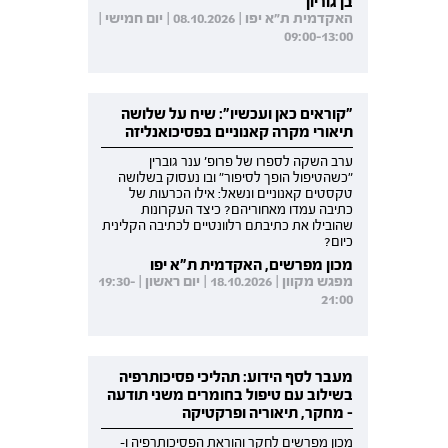
בן גוריון
האקדמית ת"א יפו | 08.10.2026 | יום חמישי |
09:00-13:00
"קוראים כאן ועכשיו": שיח על שלושה
תיאורי מקרה קאנוניים בפסיכואנליזה
ערב השקה לספרו של פרופ' ענר גוברין
"כשהטיפול הופך לסיפור" ובו נעסוק בשלושה
טקסטים קאנוניים ונשאל: אילו הכרעות של
כתיבה עמדו מאחוריהם? כיצד העקרונות
שהובילו את כתיבתם רלוונטיים לכתיבה הקלינית
כיום?
מכון מפרשים, האקדמית ת"א יפו
מפגש מקוון | 18.10.2026 | יום ראשון | 19:30-
21:00
מעבר לסף הידוע: תהליכי פסיכותרפיה
בשילוב עם טיפול בחומרים משני תודעה
- מחקר, תיאוריה ופרקטיקה
מכון מפרשים לחקר והוראת הפסיכותרפיה ו-