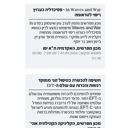
In Waves and War - פסיכדליה כערוץ
ריפוי לטראומה
מכון מפרשים מזמין לערב עיון שיעסוק בסרט In
Waves and War שישמש כמצע לדיון בנושא
פסיכדליה כערוץ ריפוי לטראומה: מהחוויה
הקלינית לידע מחקרי. בהנחיית פרופ' שרון זין
ביימן ויואב בר יוסף.
מכון מפרשים, האקדמית ת"א יפו
מפגש מקוון | 07.09.2026 | יום שני | 20:00-
21:30
חשיפה להכשרה בטיפול זוגי ממוקד
רגשות והכרות עם עולם ה-EFT
שמחים להזמינכם להכרות משמעותית עם עולם
ה-EFT הזוגי. פרופ' רונדה גולדמן, מומחית
עולמית ושותפה של לז גרינברג בפיתוח המודל
הזוגי EFT-C, נענתה להזמנתנו ותגיע לישראל
באוקטובר ותלמד בהכשרה מודולות ברמות
העמקה ויישום שונות.
מכון מפרשים, הקליניקה הקהילתית אוני'