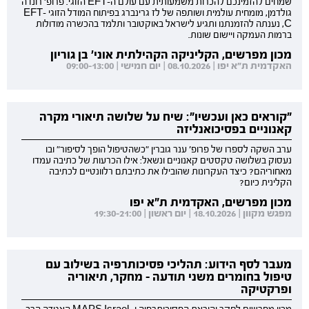
שמחים להזמינכם להכרות משמעותית עם עולם ה-EFT הזוגי. פרופ' רונדה
גולדמן, מומחית עולמית ושותפה של לז גרינברג בפיתוח המודל הזוגי EFT-
C, נענתה להזמנתנו ותגיע לישראל באוקטובר ותלמד בהכשרה מודולות
ברמות העמקה ויישום שונות.
מכון מפרשים, הקליניקה הקהילתית אוני' בן גוריון
האקדמית ת"א יפו | 08.10.2026 | יום חמישי | 09:00-13:00
"קוראים כאן ועכשיו": שיח על שלושה תיאורי מקרה
קאנוניים בפסיכואנליזה
ערב השקה לספרו של פרופ' ענר גוברין "כשהטיפול הופך לסיפור" ובו
נעסוק בשלושה טקסטים קאנוניים ונשאל: אילו הכרעות של כתיבה עמדו
מאחוריהם? כיצד העקרונות שהובילו את כתיבתם רלוונטיים לכתיבה
הקלינית כיום?
מכון מפרשים, האקדמית ת"א יפו
מפגש מקוון | 18.10.2026 | יום ראשון | 19:30-21:00
מעבר לסף הידוע: תהליכי פסיכותרפיה בשילוב עם
טיפול בחומרים משני תודעה - מחקר, תיאוריה
ופרקטיקה