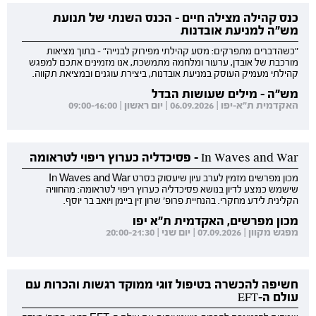
כנס קהילה מצילה חיים - הכנס השנתי של תנועת
מש"ה למניעת אובדנות
"כשהדברים מתפרקים: מסע קהילתי מפירוק לבנייה" - בתוך מציאות
מורכבת של אובדן, ערעור ומלחמה מתמשכת, אנו מזמינים אתכם למפגש
קהילתי מעמיק העוסק במניעת אובדנות, ביצירת עוגנים ובמציאת תקווה.
מש"ה - מילים שעושות הבדל
האקדמית ת"א-יפו | 06.09.2026 | יום ראשון | 09:00-16:00
In Waves and War - פסיכדליה כערוץ ריפוי לטראומה
מכון מפרשים מזמין לערב עיון שיעסוק בסרט In Waves and War
שישמש כמצע לדיון בנושא פסיכדליה כערוץ ריפוי לטראומה: מהחוויה
הקלינית לידע מחקרי. בהנחיית פרופ' שרון זין ביימן ויואב בר יוסף.
מכון מפרשים, האקדמית ת"א יפו
מפגש מקוון | 07.09.2026 | יום שני | 20:00-21:30
חשיפה להכשרה בטיפול זוגי ממוקד רגשות והכרות עם
עולם ה-EFT