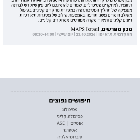
מכון מפרשים לחקר והוראת הפסיכותרפיה ו- MAPS Israel האגודה הרב
תחומית למחקרים פסיכדליים, שמחים להזמינכם ליום עיון שיוקדש לבחינה
מעמיקה של תהליך הפסיכותרפיה במסגרת מחקרים קליניים בטיפול
משולב חומרים משני תודעה, באמצעות שילוב של מסגרות תיאורטיות,
דיונים קליניים ותיאורי מקרה מפורטים ממחקרים קליניים.
מכון מפרשים, MAPS Israel
האקדמית ת"א יפו | 23.10.2026 | יום שישי | 08:30-14:00
חיפושים נפוצים
פסיכולוג
פסיכולוג קליני
אוטיזם | ASD
אספרגר
פיברומיאלגיה