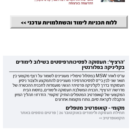
ללוח תכניות לימוד והשתלמויות עדכני >>
'הרציף': תעסוקה לפסיכותרפיסטים בשילוב לימודים
בקליניקה בפלורנטין
עו"ס לאחר MSW במסלול טיפולי? מעוניינים לשמור על רצף מקצועי בין
תואר שני לבין בי"ס לפסיכותרפיה? מעוניינים להתמקצע ולצבור ניסיון
תעסוקתי בדרך לקליניקה פרטית? הגש/י מועמדות לתכנית ההכשרה של
מדרשת 'הרציף', תכנית המשלבת תעסוקה ולימודים, בחסות הבית
המקצועי של קואופרטיב המטפלים הותיק 'מקומי'. הזדרזו! תהליך המיון
והקבלה לקראת סיום, נותרו מקומות אחרונים
מקומי - קואופרטיב מטפלים
תחילת העסקה ולימודים באוקטובר 26 | פרטים נוספים באתר
הקואופרטיב >>