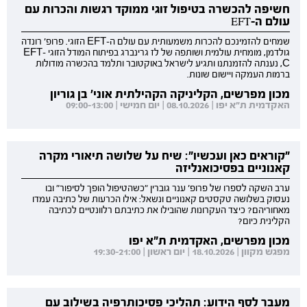
חשיפה להכשרה בטיפול זוגי ממוקד רגשות והכרות עם
עולם ה-EFT
שמחים להזמינכם להכרות משמעותית עם עולם ה-EFT הזוגי. פרופ' רונדה
גולדמן, מומחית עולמית ושותפה של לז גרינברג בפיתוח המודל הזוגי EFT-
C, נענתה להזמנתנו ותגיע לישראל באוקטובר ותלמד בהכשרה מודולות
ברמות העמקה ויישום שונות.
מכון מפרשים, הקליניקה הקהילתית אוני' בן גוריון
האקדמית ת"א יפו | 08.10.2026 | יום חמישי | 09:00-13:00
"קוראים כאן ועכשיו": שיח על שלושה תיאורי מקרה
קאנוניים בפסיכואנליזה
ערב השקה לספרו של פרופ' ענר גוברין "כשהטיפול הופך לסיפור" ובו
נעסוק בשלושה טקסטים קאנוניים ונשאל: אילו הכרעות של כתיבה עמדו
מאחוריהם? כיצד העקרונות שהובילו את כתיבתם רלוונטיים לכתיבה
הקלינית כיום?
מכון מפרשים, האקדמית ת"א יפו
מפגש מקוון | 18.10.2026 | יום ראשון | 19:30-21:00
מעבר לסף הידוע: תהליכי פסיכותרפיה בשילוב עם