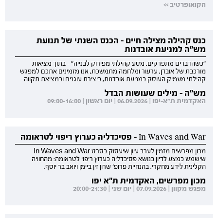
הקואופרטיב >>
כנס קהילה מצילה חיים - הכנס השנתי של תנועת
מש"ה למניעת אובדנות
"כשהדברים מתפרקים: מסע קהילתי מפירוק לבנייה" - בתוך מציאות
מורכבת של אובדן, ערעור ומלחמה מתמשכת, אנו מזמינים אתכם למפגש
קהילתי מעמיק העוסק במניעת אובדנות, ביצירת עוגנים ובמציאת תקווה.
מש"ה - מילים שעושות הבדל
האקדמית ת"א-יפו | 06.09.2026 | יום ראשון | 09:00-16:00
In Waves and War - פסיכדליה כערוץ ריפוי לטראומה
מכון מפרשים מזמין לערב עיון שיעסוק בסרט In Waves and War
שישמש כמצע לדיון בנושא פסיכדליה כערוץ ריפוי לטראומה: מהחוויה
הקלינית לידע מחקרי. בהנחיית פרופ' שרון זין ביימן ויואב בר יוסף.
מכון מפרשים, האקדמית ת"א יפו
מפגש מקוון | 07.09.2026 | יום שני | 20:00-21:30