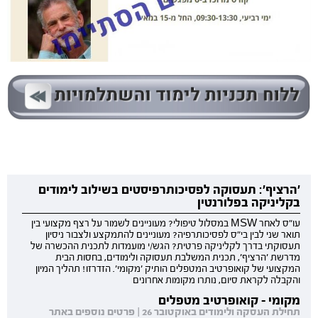
'הרציף': תעסוקה לפסיכותרפיסטים בשילוב לימודים
בקליניקה בפלורנטין
עו"ס לאחר MSW במסלול טיפולי? מעוניינים לשמור על רצף מקצועי בין
תואר שני לבין בי"ס לפסיכותרפיה? מעוניינים להתמקצע ולצבור ניסיון
תעסוקתי בדרך לקליניקה פרטית? הגש/י מועמדות לתכנית ההכשרה של
מדרשת 'הרציף', תכנית המשלבת תעסוקה ולימודים, בחסות הבית
המקצועי של קואופרטיב המטפלים הותיק 'מקומי'. הזדרזו! תהליך המיון
והקבלה לקראת סיום, נותרו מקומות אחרונים
מקומי - קואופרטיב מטפלים
תחילת העסקה ולימודים באוקטובר 26 | פרטים נוספים באתר