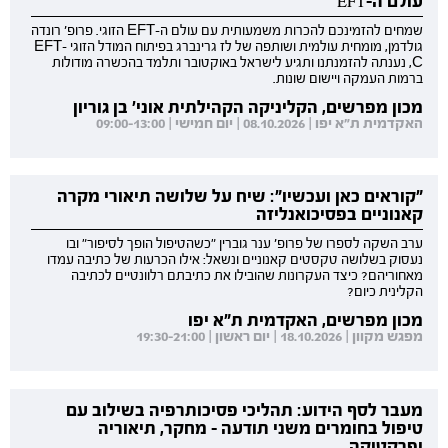
עולם ה-EFT
שמחים להזמינכם להכרות משמעותית עם עולם ה-EFT הזוגי. פרופ' רונדה
גולדמן, מומחית עולמית ושותפה של לז גרינברג בפיתוח המודל הזוגי EFT-
C, נענתה להזמנתנו ותגיע לישראל באוקטובר ותלמד בהכשרה מודולות
ברמות העמקה ויישום שונות.
מכון מפרשים, הקליניקה הקהילתית אוני' בן גוריון
האקדמית ת"א יפו | 08.10.2026 | יום חמישי | 09:00-13:00
"קוראים כאן ועכשיו": שיח על שלושה תיאורי מקרה
קאנוניים בפסיכואנליזה
ערב השקה לספרו של פרופ' ענר גוברין "כשהטיפול הופך לסיפור" ובו
נעסוק בשלושה טקסטים קאנוניים ונשאל: אילו הכרעות של כתיבה עמדו
מאחוריהם? כיצד העקרונות שהובילו את כתיבתם רלוונטיים לכתיבה
הקלינית כיום?
מכון מפרשים, האקדמית ת"א יפו
מפגש מקוון | 18.10.2026 | יום ראשון | 19:30-21:00
מעבר לסף הידוע: תהליכי פסיכותרפיה בשילוב עם
טיפול בחומרים משני תודעה - מחקר, תיאוריה
ופרקטיקה