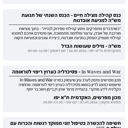
כנס קהילה מצילה חיים - הכנס השנתי של תנועת
מש"ה למניעת אובדנות
"כשהדברים מתפרקים: מסע קהילתי מפירוק לבנייה" - בתוך מציאות
מורכבת של אובדן, ערעור ומלחמה מתמשכת, אנו מזמינים אתכם למפגש
קהילתי מעמיק העוסק במניעת אובדנות, ביצירת עוגנים ובמציאת תקווה.
מש"ה - מילים שעושות הבדל
האקדמית ת"א-יפו | 06.09.2026 | יום ראשון | 09:00-16:00
In Waves and War - פסיכדליה כערוץ ריפוי לטראומה
מכון מפרשים מזמין לערב עיון שיעסוק בסרט In Waves and War
שישמש כמצע לדיון בנושא פסיכדליה כערוץ ריפוי לטראומה: מהחוויה
הקלינית לידע מחקרי. בהנחיית פרופ' שרון זין ביימן ויואב בר יוסף.
מכון מפרשים, האקדמית ת"א יפו
מפגש מקוון | 07.09.2026 | יום שני | 20:00-21:30
חשיפה להכשרה בטיפול זוגי ממוקד רגשות והכרות עם