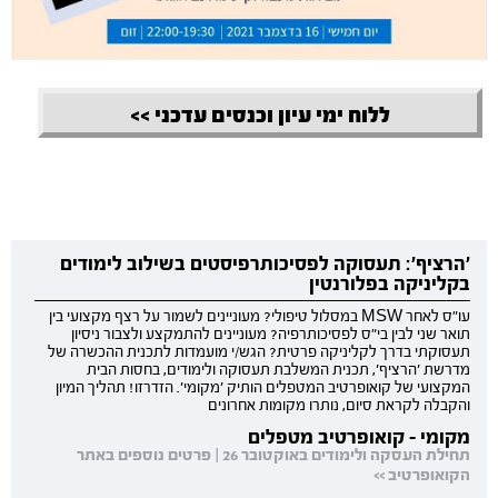
ללוח ימי עיון וכנסים עדכני >>
'הרציף': תעסוקה לפסיכותרפיסטים בשילוב לימודים
בקליניקה בפלורנטין
עו"ס לאחר MSW במסלול טיפולי? מעוניינים לשמור על רצף מקצועי בין
תואר שני לבין בי"ס לפסיכותרפיה? מעוניינים להתמקצע ולצבור ניסיון
תעסוקתי בדרך לקליניקה פרטית? הגש/י מועמדות לתכנית ההכשרה של
מדרשת 'הרציף', תכנית המשלבת תעסוקה ולימודים, בחסות הבית
המקצועי של קואופרטיב המטפלים הותיק 'מקומי'. הזדרזו! תהליך המיון
והקבלה לקראת סיום, נותרו מקומות אחרונים
מקומי - קואופרטיב מטפלים
תחילת העסקה ולימודים באוקטובר 26 | פרטים נוספים באתר
הקואופרטיב >>