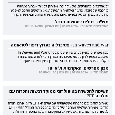
"כשהדברים מתפרקים: מסע קהילתי מפירוק לבנייה" - בתוך מציאות
מורכבת של אובדן, ערעור ומלחמה מתמשכת, אנו מזמינים אתכם למפגש
קהילתי מעמיק העוסק במניעת אובדנות, ביצירת עוגנים ובמציאת תקווה.
מש"ה - מילים שעושות הבדל
האקדמית ת"א-יפו | 06.09.2026 | יום ראשון | 09:00-16:00
In Waves and War - פסיכדליה כערוץ ריפוי לטראומה
מכון מפרשים מזמין לערב עיון שיעסוק בסרט In Waves and War
שישמש כמצע לדיון בנושא פסיכדליה כערוץ ריפוי לטראומה: מהחוויה
הקלינית לידע מחקרי. בהנחיית פרופ' שרון זין ביימן ויואב בר יוסף.
מכון מפרשים, האקדמית ת"א יפו
מפגש מקוון | 07.09.2026 | יום שני | 20:00-21:30
חשיפה להכשרה בטיפול זוגי ממוקד רגשות והכרות עם
עולם ה-EFT
שמחים להזמינכם להכרות משמעותית עם עולם ה-EFT הזוגי. פרופ' רונדה
גולדמן, מומחית עולמית ושותפה של לז גרינברג בפיתוח המודל הזוגי EFT-
C, נענתה להזמנתנו ותגיע לישראל באוקטובר ותלמד בהכשרה מודולות