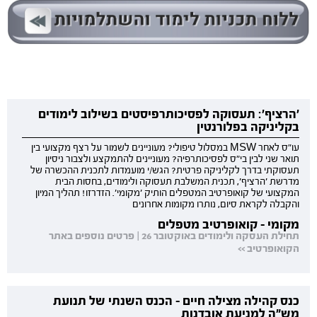
'הרציף': תעסוקה לפסיכותרפיסטים בשילוב לימודים
בקליניקה בפלורנטין
עו"ס לאחר MSW במסלול טיפולי? מעוניינים לשמור על רצף מקצועי בין
תואר שני לבין בי"ס לפסיכותרפיה? מעוניינים להתמקצע ולצבור ניסיון
תעסוקתי בדרך לקליניקה פרטית? הגש/י מועמדות לתכנית ההכשרה של
מדרשת 'הרציף', תכנית המשלבת תעסוקה ולימודים, בחסות הבית
המקצועי של קואופרטיב המטפלים הותיק 'מקומי'. הזדרזו! תהליך המיון
והקבלה לקראת סיום, נותרו מקומות אחרונים
מקומי - קואופרטיב מטפלים
תחילת העסקה ולימודים באוקטובר 26 | פרטים נוספים באתר
הקואופרטיב >>
כנס קהילה מצילה חיים - הכנס השנתי של תנועת
מש"ה למניעת אובדנות