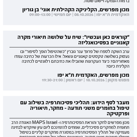
ברמות העמקה ויישום שונות.
מכון מפרשים, הקליניקה הקהילתית אוני' בן גוריון
האקדמית ת"א יפו | 08.10.2026 | יום חמישי | 09:00-13:00
"קוראים כאן ועכשיו": שיח על שלושה תיאורי מקרה
קאנוניים בפסיכואנליזה
ערב השקה לספרו של פרופ' ענר גוברין "כשהטיפול הופך לסיפור" ובו
נעסוק בשלושה טקסטים קאנוניים ונשאל: אילו הכרעות של כתיבה עמדו
מאחוריהם? כיצד העקרונות שהובילו את כתיבתם רלוונטיים לכתיבה
הקלינית כיום?
מכון מפרשים, האקדמית ת"א יפו
מפגש מקוון | 18.10.2026 | יום ראשון | 19:30-21:00
מעבר לסף הידוע: תהליכי פסיכותרפיה בשילוב עם
טיפול בחומרים משני תודעה - מחקר, תיאוריה
ופרקטיקה
מכון מפרשים לחקר והוראת הפסיכותרפיה ו- MAPS Israel האגודה הרב
תחומית למחקרים פסיכדליים, שמחים להזמינכם ליום עיון שיוקדש לבחינה
מעמיקה של תהליך הפסיכותרפיה במסגרת מחקרים קליניים בטיפול