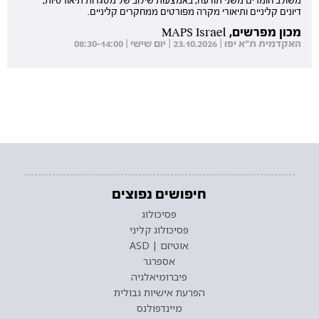
משולב חומרים משני תודעה, באמצעות שילוב של מסגרות תיאורטיות,
דיונים קליניים ותיאורי מקרה מפורטים ממחקרים קליניים.
מכון מפרשים, MAPS Israel
האקדמית ת"א יפו | 23.10.2026 | יום שישי | 08:30-14:00
חיפושים נפוצים
פסיכולוג
פסיכולוג קליני
אוטיזם | ASD
אספרגר
פיברומיאלגיה
הפרעת אישיות גבולית
מיינדפולנס