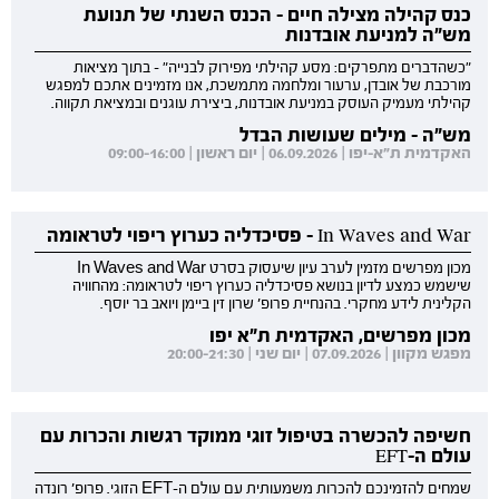
כנס קהילה מצילה חיים - הכנס השנתי של תנועת
מש"ה למניעת אובדנות
"כשהדברים מתפרקים: מסע קהילתי מפירוק לבנייה" - בתוך מציאות
מורכבת של אובדן, ערעור ומלחמה מתמשכת, אנו מזמינים אתכם למפגש
קהילתי מעמיק העוסק במניעת אובדנות, ביצירת עוגנים ובמציאת תקווה.
מש"ה - מילים שעושות הבדל
האקדמית ת"א-יפו | 06.09.2026 | יום ראשון | 09:00-16:00
In Waves and War - פסיכדליה כערוץ ריפוי לטראומה
מכון מפרשים מזמין לערב עיון שיעסוק בסרט In Waves and War
שישמש כמצע לדיון בנושא פסיכדליה כערוץ ריפוי לטראומה: מהחוויה
הקלינית לידע מחקרי. בהנחיית פרופ' שרון זין ביימן ויואב בר יוסף.
מכון מפרשים, האקדמית ת"א יפו
מפגש מקוון | 07.09.2026 | יום שני | 20:00-21:30
חשיפה להכשרה בטיפול זוגי ממוקד רגשות והכרות עם
עולם ה-EFT
שמחים להזמינכם להכרות משמעותית עם עולם ה-EFT הזוגי. פרופ' רונדה