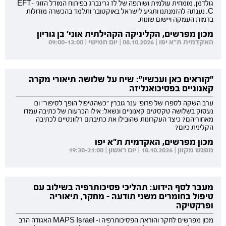
גולדמן, מומחית עולמית ושותפה של לז גרינברג בפיתוח המודל הזוגי EFT-
C, נענתה להזמנתנו ותגיע לישראל באוקטובר ותלמד בהכשרה מודולות
ברמות העמקה ויישום שונות.
מכון מפרשים, הקליניקה הקהילתית אוני' בן גוריון
האקדמית ת"א יפו | 08.10.2026 | יום חמישי | 09:00-13:00
"קוראים כאן ועכשיו": שיח על שלושה תיאורי מקרה
קאנוניים בפסיכואנליזה
ערב השקה לספרו של פרופ' ענר גוברין "כשהטיפול הופך לסיפור" ובו
נעסוק בשלושה טקסטים קאנוניים ונשאל: אילו הכרעות של כתיבה עמדו
מאחוריהם? כיצד העקרונות שהובילו את כתיבתם רלוונטיים לכתיבה
הקלינית כיום?
מכון מפרשים, האקדמית ת"א יפו
מפגש מקוון | 18.10.2026 | יום ראשון | 19:30-21:00
מעבר לסף הידוע: תהליכי פסיכותרפיה בשילוב עם
טיפול בחומרים משני תודעה - מחקר, תיאוריה
ופרקטיקה
מכון מפרשים לחקר והוראת הפסיכותרפיה ו- MAPS Israel האגודה הרב