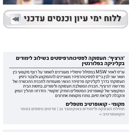
'הרציף': תעסוקה לפסיכותרפיסטים בשילוב לימודים
בקליניקה בפלורנטין
עו"ס לאחר MSW במסלול טיפולי? מעוניינים לשמור על רצף מקצועי בין
תואר שני לבין בי"ס לפסיכותרפיה? מעוניינים להתמקצע ולצבור ניסיון
תעסוקתי בדרך לקליניקה פרטית? הגש/י מועמדות לתכנית ההכשרה של
מדרשת 'הרציף', תכנית המשלבת תעסוקה ולימודים, בחסות הבית
המקצועי של קואופרטיב המטפלים הותיק 'מקומי'. הזדרזו! תהליך המיון
והקבלה לקראת סיום, נותרו מקומות אחרונים
מקומי - קואופרטיב מטפלים
תחילת העסקה ולימודים באוקטובר 26 | פרטים נוספים באתר
הקואופרטיב >>