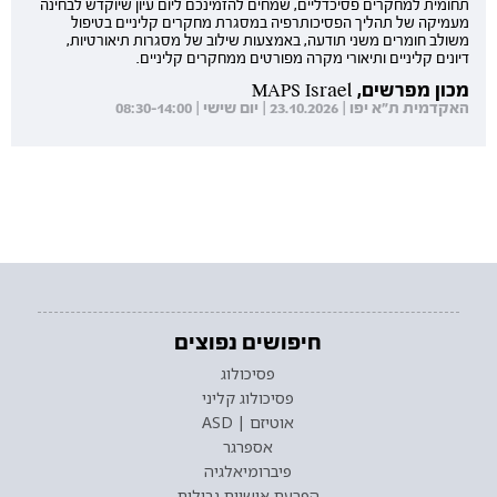
תחומית למחקרים פסיכדליים, שמחים להזמינכם ליום עיון שיוקדש לבחינה
מעמיקה של תהליך הפסיכותרפיה במסגרת מחקרים קליניים בטיפול
משולב חומרים משני תודעה, באמצעות שילוב של מסגרות תיאורטיות,
דיונים קליניים ותיאורי מקרה מפורטים ממחקרים קליניים.
מכון מפרשים, MAPS Israel
האקדמית ת"א יפו | 23.10.2026 | יום שישי | 08:30-14:00
חיפושים נפוצים
פסיכולוג
פסיכולוג קליני
אוטיזם | ASD
אספרגר
פיברומיאלגיה
הפרעת אישיות גבולית