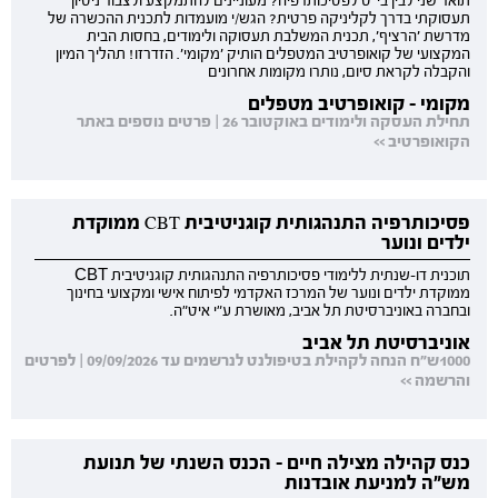
תואר שני לבין בי"ס לפסיכותרפיה? מעוניינים להתמקצע ולצבור ניסיון
תעסוקתי בדרך לקליניקה פרטית? הגש/י מועמדות לתכנית ההכשרה של
מדרשת 'הרציף', תכנית המשלבת תעסוקה ולימודים, בחסות הבית
המקצועי של קואופרטיב המטפלים הותיק 'מקומי'. הזדרזו! תהליך המיון
והקבלה לקראת סיום, נותרו מקומות אחרונים
מקומי - קואופרטיב מטפלים
תחילת העסקה ולימודים באוקטובר 26 | פרטים נוספים באתר
הקואופרטיב >>
פסיכותרפיה התנהגותית קוגניטיבית CBT ממוקדת
ילדים ונוער
תוכנית דו-שנתית ללימודי פסיכותרפיה התנהגותית קוגניטיבית CBT
ממוקדת ילדים ונוער של המרכז האקדמי לפיתוח אישי ומקצועי בחינוך
ובחברה באוניברסיטת תל אביב, מאושרת ע"י איט"ה.
אוניברסיטת תל אביב
1000ש"ח הנחה לקהילת בטיפולנט לנרשמים עד 09/09/2026 | לפרטים
והרשמה >>
כנס קהילה מצילה חיים - הכנס השנתי של תנועת
מש"ה למניעת אובדנות