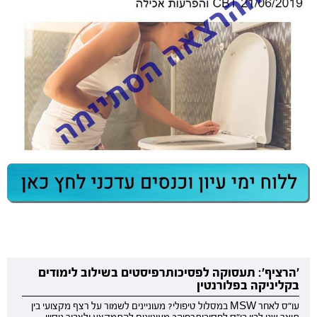
'הרציף': תעסוקה לפסיכותרפיסטים בשילוב לימודים
בקליניקה בפלורנטין
עו"ס לאחר MSW במסלול טיפולי? מעוניינים לשמור על רצף מקצועי בין