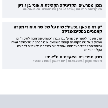
מכון מפרשים, הקליניקה הקהילתית אוני' בן גוריון
האקדמית ת"א יפו | 08.10.2026 | יום חמישי | 09:00-13:00
"קוראים כאן ועכשיו": שיח על שלושה תיאורי מקרה
קאנוניים בפסיכואנליזה
ערב השקה לספרו של פרופ' ענר גוברין "כשהטיפול הופך לסיפור" ובו
נעסוק בשלושה טקסטים קאנוניים ונשאל: אילו הכרעות של כתיבה עמדו
מאחוריהם? כיצד העקרונות שהובילו את כתיבתם רלוונטיים לכתיבה
הקלינית כיום?
מכון מפרשים, האקדמית ת"א יפו
מפגש מקוון | 18.10.2026 | יום ראשון | 19:30-21:00