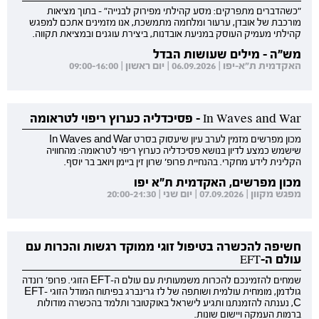
"כשהדברים מתפרקים: מסע קהילתי מפירוק לבנייה" - בתוך מציאות
מורכבת של אובדן, ערעור ומלחמה מתמשכת, אנו מזמינים אתכם למפגש
קהילתי מעמיק העוסק במניעת אובדנות, ביצירת עוגנים ובמציאת תקווה.
מש"ה - מילים שעושות הבדל
האקדמית ת"א-יפו | 06.09.2026 | יום ראשון | 09:00-16:00
In Waves and War - פסיכדליה כערוץ ריפוי לטראומה
מכון מפרשים מזמין לערב עיון שיעסוק בסרט In Waves and War
שישמש כמצע לדיון בנושא פסיכדליה כערוץ ריפוי לטראומה: מהחוויה
הקלינית לידע מחקרי. בהנחיית פרופ' שרון זין ביימן ויואב בר יוסף.
מכון מפרשים, האקדמית ת"א יפו
מפגש מקוון | 07.09.2026 | יום שני | 20:00-21:30
חשיפה להכשרה בטיפול זוגי ממוקד רגשות והכרות עם
עולם ה-EFT
שמחים להזמינכם להכרות משמעותית עם עולם ה-EFT הזוגי. פרופ' רונדה
גולדמן, מומחית עולמית ושותפה של לז גרינברג בפיתוח המודל הזוגי EFT-
C, נענתה להזמנתנו ותגיע לישראל באוקטובר ותלמד בהכשרה מודולות
ברמות העמקה ויישום שונות.