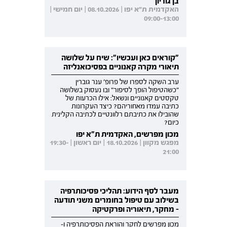
בן גוריון
האקדמית ת"א יפו | 08.10.2026 | יום חמישי |
09:00-13:00
"קוראים כאן ועכשיו": שיח על שלושה
תיאורי מקרה קאנוניים בפסיכואנליזה
ערב השקה לספרו של פרופ' ענר גוברין
"כשהטיפול הופך לסיפור" ובו נעסוק בשלושה
טקסטים קאנוניים ונשאל: אילו הכרעות של
כתיבה עמדו מאחוריהם? כיצד העקרונות
שהובילו את כתיבתם רלוונטיים לכתיבה הקלינית
כיום?
מכון מפרשים, האקדמית ת"א יפו
מפגש מקוון | 18.10.2026 | יום ראשון | 19:30-
21:00
מעבר לסף הידוע: תהליכי פסיכותרפיה
בשילוב עם טיפול בחומרים משני תודעה
- מחקר, תיאוריה ופרקטיקה
מכון מפרשים לחקר והוראת הפסיכותרפיה ו-