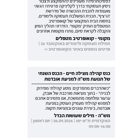
לפסיכותרפיה? מעוניינים להתמקצע ולצבור
ניסיון תעסוקתי בדרך לקליניקה פרטית? הגש/י
מועמדות לתכנית ההכשרה של מדרשת
'הרציף', תכנית המשלבת תעסוקה ולימודים,
בחסות הבית המקצועי של קואופרטיב
המטפלים הותיק 'מקומי'. הזדרזו! תהליך המיון
והקבלה לקראת סיום, נותרו מקומות אחרונים
מקומי - קואופרטיב מטפלים
תחילת העסקה ולימודים באוקטובר 26 |
פרטים נוספים באתר הקואופרטיב >>
כנס קהילה מצילה חיים - הכנס השנתי
של תנועת מש"ה למניעת אובדנות
"כשהדברים מתפרקים: מסע קהילתי מפירוק
לבנייה" - בתוך מציאות מורכבת של אובדן,
ערעור ומלחמה מתמשכת, אנו מזמינים אתכם
למפגש קהילתי מעמיק העוסק במניעת
אובדנות, ביצירת עוגנים ובמציאת תקווה.
מש"ה - מילים שעושות הבדל
האקדמית ת"א-יפו | 06.09.2026 | יום ראשון |
09:00-16:00