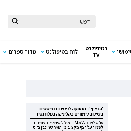
בטיפולנט
מושי
לוח בטיפולנט
מדור ספרים
TV
'הרציף': תעסוקה לפסיכותרפיסטים
בשילוב לימודים בקליניקה בפלורנטין
עו"ס לאחר MSW במסלול טיפולי? מעוניינים
לשמור על רצף מקצועי בין תואר שני לבין בי"ס