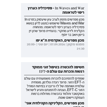
In Waves and War - פסיכדליה כערוץ
ריפוי לטראומה
מכון מפרשים מזמין לערב עיון שיעסוק בסרט In
Waves and War שישמש כמצע לדיון בנושא
פסיכדליה כערוץ ריפוי לטראומה: מהחוויה
הקלינית לידע מחקרי. בהנחיית פרופ' שרון זין
ביימן ויואב בר יוסף.
מכון מפרשים, האקדמית ת"א יפו
מפגש מקוון | 07.09.2026 | יום שני | 20:00-
21:30
חשיפה להכשרה בטיפול זוגי ממוקד
רגשות והכרות עם עולם ה-EFT
שמחים להזמינכם להכרות משמעותית עם עולם
ה-EFT הזוגי. פרופ' רונדה גולדמן, מומחית
עולמית ושותפה של לז גרינברג בפיתוח המודל
הזוגי EFT-C, נענתה להזמנתנו ותגיע לישראל
באוקטובר ותלמד בהכשרה מודולות ברמות
העמקה ויישום שונות.
מכון מפרשים, הקליניקה הקהילתית אוני'