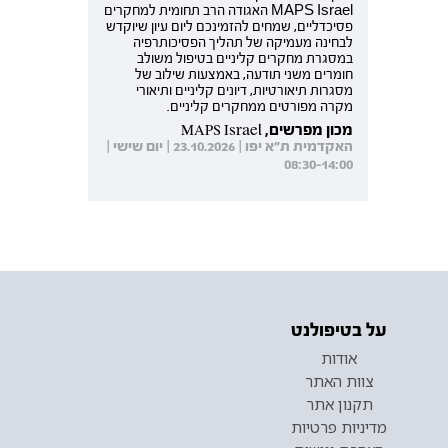
MAPS Israel האגודה הרב תחומית למחקרים
פסיכדליים, שמחים להזמינכם ליום עיון שיוקדש
לבחינה מעמיקה של תהליך הפסיכותרפיה
במסגרת מחקרים קליניים בטיפול משולב
חומרים משני תודעה, באמצעות שילוב של
מסגרות תיאורטיות, דיונים קליניים ותיאורי
מקרה מפורטים ממחקרים קליניים.
מכון מפרשים, MAPS Israel
האקדמית ת"א יפו | 23.10.2026 | יום שישי |
08:30-14:00
על בטיפולנט
אודות
צוות האתר
תקנון אתר
מדיניות פרטיות