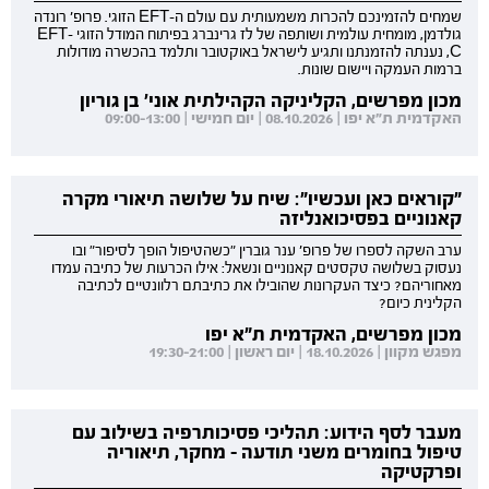
שמחים להזמינכם להכרות משמעותית עם עולם ה-EFT הזוגי. פרופ' רונדה
גולדמן, מומחית עולמית ושותפה של לז גרינברג בפיתוח המודל הזוגי EFT-
C, נענתה להזמנתנו ותגיע לישראל באוקטובר ותלמד בהכשרה מודולות
ברמות העמקה ויישום שונות.
מכון מפרשים, הקליניקה הקהילתית אוני' בן גוריון
האקדמית ת"א יפו | 08.10.2026 | יום חמישי | 09:00-13:00
"קוראים כאן ועכשיו": שיח על שלושה תיאורי מקרה
קאנוניים בפסיכואנליזה
ערב השקה לספרו של פרופ' ענר גוברין "כשהטיפול הופך לסיפור" ובו
נעסוק בשלושה טקסטים קאנוניים ונשאל: אילו הכרעות של כתיבה עמדו
מאחוריהם? כיצד העקרונות שהובילו את כתיבתם רלוונטיים לכתיבה
הקלינית כיום?
מכון מפרשים, האקדמית ת"א יפו
מפגש מקוון | 18.10.2026 | יום ראשון | 19:30-21:00
מעבר לסף הידוע: תהליכי פסיכותרפיה בשילוב עם
טיפול בחומרים משני תודעה - מחקר, תיאוריה
ופרקטיקה