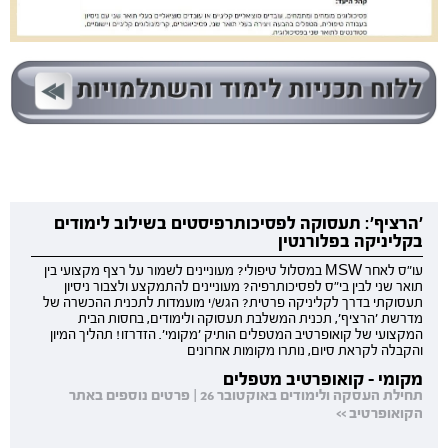
'הרציף': תעסוקה לפסיכותרפיסטים בשילוב לימודים
בקליניקה בפלורנטין
עו"ס לאחר MSW במסלול טיפולי? מעוניינים לשמור על רצף מקצועי בין
תואר שני לבין בי"ס לפסיכותרפיה? מעוניינים להתמקצע ולצבור ניסיון
תעסוקתי בדרך לקליניקה פרטית? הגש/י מועמדות לתכנית ההכשרה של
מדרשת 'הרציף', תכנית המשלבת תעסוקה ולימודים, בחסות הבית
המקצועי של קואופרטיב המטפלים הותיק 'מקומי'. הזדרזו! תהליך המיון
והקבלה לקראת סיום, נותרו מקומות אחרונים
מקומי - קואופרטיב מטפלים
תחילת העסקה ולימודים באוקטובר 26 | פרטים נוספים באתר
הקואופרטיב >>