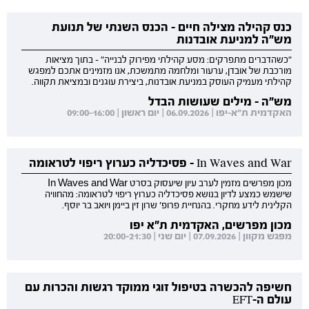
כנס קהילה מצילה חיים - הכנס השנתי של תנועת
מש"ה למניעת אובדנות
"כשהדברים מתפרקים: מסע קהילתי מפירוק לבנייה" - בתוך מציאות
מורכבת של אובדן, ערעור ומלחמה מתמשכת, אנו מזמינים אתכם למפגש
קהילתי מעמיק העוסק במניעת אובדנות, ביצירת עוגנים ובמציאת תקווה.
מש"ה - מילים שעושות הבדל
האקדמית ת"א-יפו | 06.09.2026 | יום ראשון | 09:00-16:00
In Waves and War - פסיכדליה כערוץ ריפוי לטראומה
מכון מפרשים מזמין לערב עיון שיעסוק בסרט In Waves and War
שישמש כמצע לדיון בנושא פסיכדליה כערוץ ריפוי לטראומה: מהחוויה
הקלינית לידע מחקרי. בהנחיית פרופ' שרון זין ביימן ויואב בר יוסף.
מכון מפרשים, האקדמית ת"א יפו
מפגש מקוון | 07.09.2026 | יום שני | 20:00-21:30
חשיפה להכשרה בטיפול זוגי ממוקד רגשות והכרות עם
עולם ה-EFT