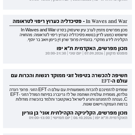
In Waves and War - פסיכדליה כערוץ ריפוי לטראומה
מכון מפרשים מזמין לערב עיון שיעסוק בסרט In Waves and War
שישמש כמצע לדיון בנושא פסיכדליה כערוץ ריפוי לטראומה: מהחוויה
הקלינית לידע מחקרי. בהנחיית פרופ' שרון זין ביימן ויואב בר יוסף.
מכון מפרשים, האקדמית ת"א יפו
מפגש מקוון | 07.09.2026 | יום שני | 20:00-21:30
חשיפה להכשרה בטיפול זוגי ממוקד רגשות והכרות עם
עולם ה-EFT
שמחים להזמינכם להכרות משמעותית עם עולם ה-EFT הזוגי. פרופ' רונדה
גולדמן, מומחית עולמית ושותפה של לז גרינברג בפיתוח המודל הזוגי EFT-
C, נענתה להזמנתנו ותגיע לישראל באוקטובר ותלמד בהכשרה מודולות
ברמות העמקה ויישום שונות.
מכון מפרשים, הקליניקה הקהילתית אוני' בן גוריון
האקדמית ת"א יפו | 08.10.2026 | יום חמישי | 09:00-13:00