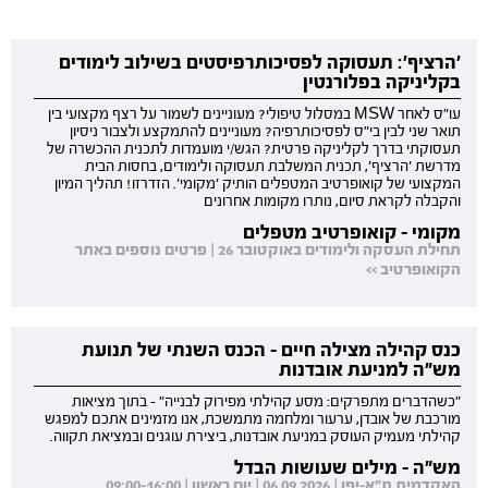
'הרציף': תעסוקה לפסיכותרפיסטים בשילוב לימודים
בקליניקה בפלורנטין
עו"ס לאחר MSW במסלול טיפולי? מעוניינים לשמור על רצף מקצועי בין
תואר שני לבין בי"ס לפסיכותרפיה? מעוניינים להתמקצע ולצבור ניסיון
תעסוקתי בדרך לקליניקה פרטית? הגש/י מועמדות לתכנית ההכשרה של
מדרשת 'הרציף', תכנית המשלבת תעסוקה ולימודים, בחסות הבית
המקצועי של קואופרטיב המטפלים הותיק 'מקומי'. הזדרזו! תהליך המיון
והקבלה לקראת סיום, נותרו מקומות אחרונים
מקומי - קואופרטיב מטפלים
תחילת העסקה ולימודים באוקטובר 26 | פרטים נוספים באתר
הקואופרטיב >>
כנס קהילה מצילה חיים - הכנס השנתי של תנועת
מש"ה למניעת אובדנות
"כשהדברים מתפרקים: מסע קהילתי מפירוק לבנייה" - בתוך מציאות
מורכבת של אובדן, ערעור ומלחמה מתמשכת, אנו מזמינים אתכם למפגש
קהילתי מעמיק העוסק במניעת אובדנות, ביצירת עוגנים ובמציאת תקווה.
מש"ה - מילים שעושות הבדל
האקדמית ת"א-יפו | 06.09.2026 | יום ראשון | 09:00-16:00