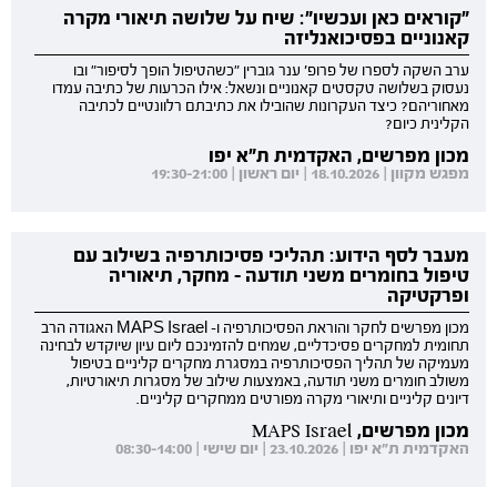
"קוראים כאן ועכשיו": שיח על שלושה תיאורי מקרה
קאנוניים בפסיכואנליזה
ערב השקה לספרו של פרופ' ענר גוברין "כשהטיפול הופך לסיפור" ובו
נעסוק בשלושה טקסטים קאנוניים ונשאל: אילו הכרעות של כתיבה עמדו
מאחוריהם? כיצד העקרונות שהובילו את כתיבתם רלוונטיים לכתיבה
הקלינית כיום?
מכון מפרשים, האקדמית ת"א יפו
מפגש מקוון | 18.10.2026 | יום ראשון | 19:30-21:00
מעבר לסף הידוע: תהליכי פסיכותרפיה בשילוב עם
טיפול בחומרים משני תודעה - מחקר, תיאוריה
ופרקטיקה
מכון מפרשים לחקר והוראת הפסיכותרפיה ו- MAPS Israel האגודה הרב
תחומית למחקרים פסיכדליים, שמחים להזמינכם ליום עיון שיוקדש לבחינה
מעמיקה של תהליך הפסיכותרפיה במסגרת מחקרים קליניים בטיפול
משולב חומרים משני תודעה, באמצעות שילוב של מסגרות תיאורטיות,
דיונים קליניים ותיאורי מקרה מפורטים ממחקרים קליניים.
מכון מפרשים, MAPS Israel
האקדמית ת"א יפו | 23.10.2026 | יום שישי | 08:30-14:00