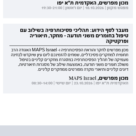
מכון מפרשים, האקדמית ת"א יפו
מפגש מקוון | 18.10.2026 | יום ראשון | 19:30-21:00
מעבר לסף הידוע: תהליכי פסיכותרפיה בשילוב עם
טיפול בחומרים משני תודעה - מחקר, תיאוריה
ופרקטיקה
מכון מפרשים לחקר והוראת הפסיכותרפיה ו- MAPS Israel האגודה הרב
תחומית למחקרים פסיכדליים, שמחים להזמינכם ליום עיון שיוקדש לבחינה
מעמיקה של תהליך הפסיכותרפיה במסגרת מחקרים קליניים בטיפול
משולב חומרים משני תודעה, באמצעות שילוב של מסגרות תיאורטיות,
דיונים קליניים ותיאורי מקרה מפורטים ממחקרים קליניים.
מכון מפרשים, MAPS Israel
האקדמית ת"א יפו | 23.10.2026 | יום שישי | 08:30-14:00