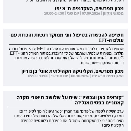
הקלינית לידע מחקרי. בהנחיית פרופ' שרון זין ביימן ויואב בר יוסף.
מכון מפרשים, האקדמית ת"א יפו
מפגש מקוון | 07.09.2026 | יום שני | 20:00-21:30
חשיפה להכשרה בטיפול זוגי ממוקד רגשות והכרות עם
עולם ה-EFT
שמחים להזמינכם להכרות משמעותית עם עולם ה-EFT הזוגי. פרופ' רונדה
גולדמן, מומחית עולמית ושותפה של לז גרינברג בפיתוח המודל הזוגי EFT-
C, נענתה להזמנתנו ותגיע לישראל באוקטובר ותלמד בהכשרה מודולות
ברמות העמקה ויישום שונות.
מכון מפרשים, הקליניקה הקהילתית אוני' בן גוריון
האקדמית ת"א יפו | 08.10.2026 | יום חמישי | 09:00-13:00
"קוראים כאן ועכשיו": שיח על שלושה תיאורי מקרה
קאנוניים בפסיכואנליזה
ערב השקה לספרו של פרופ' ענר גוברין "כשהטיפול הופך לסיפור" ובו
נעסוק בשלושה טקסטים קאנוניים ונשאל: אילו הכרעות של כתיבה עמדו
מאחוריהם? כיצד העקרונות שהובילו את כתיבתם רלוונטיים לכתיבה
הקלינית כיום?