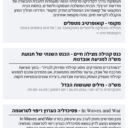
תעסוקתי בדרך לקליניקה פרטית? הגש/י מועמדות לתכנית ההכשרה של
מדרשת 'הרציף', תכנית המשלבת תעסוקה ולימודים, בחסות הבית
המקצועי של קואופרטיב המטפלים הותיק 'מקומי'. הזדרזו! תהליך המיון
והקבלה לקראת סיום, נותרו מקומות אחרונים
מקומי - קואופרטיב מטפלים
תחילת העסקה ולימודים באוקטובר 26 | פרטים נוספים באתר
הקואופרטיב >>
כנס קהילה מצילה חיים - הכנס השנתי של תנועת
מש"ה למניעת אובדנות
"כשהדברים מתפרקים: מסע קהילתי מפירוק לבנייה" - בתוך מציאות
מורכבת של אובדן, ערעור ומלחמה מתמשכת, אנו מזמינים אתכם למפגש
קהילתי מעמיק העוסק במניעת אובדנות, ביצירת עוגנים ובמציאת תקווה.
מש"ה - מילים שעושות הבדל
האקדמית ת"א-יפו | 06.09.2026 | יום ראשון | 09:00-16:00
In Waves and War - פסיכדליה כערוץ ריפוי לטראומה
מכון מפרשים מזמין לערב עיון שיעסוק בסרט In Waves and War
שישמש כמצע לדיון בנושא פסיכדליה כערוץ ריפוי לטראומה: מהחוויה