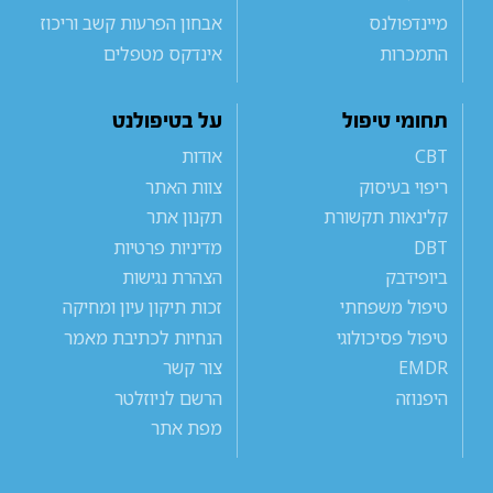
מיינדפולנס
אבחון הפרעות קשב וריכוז
התמכרות
אינדקס מטפלים
תחומי טיפול
על בטיפולנט
CBT
אודות
ריפוי בעיסוק
צוות האתר
קלינאות תקשורת
תקנון אתר
DBT
מדיניות פרטיות
ביופידבק
הצהרת נגישות
טיפול משפחתי
זכות תיקון עיון ומחיקה
טיפול פסיכולוגי
הנחיות לכתיבת מאמר
EMDR
צור קשר
היפנוזה
הרשם לניוזלטר
מפת אתר