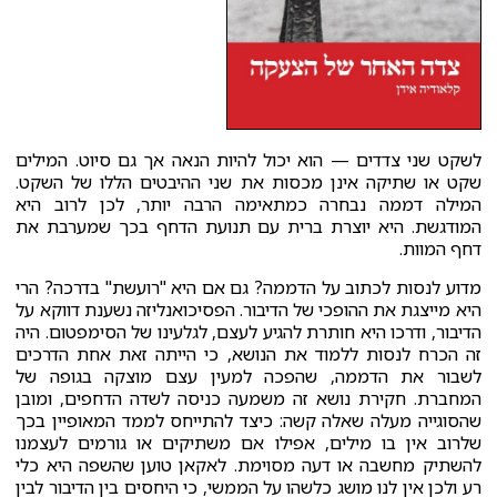
לשקט שני צדדים — הוא יכול להיות הנאה אך גם סיוט. המילים
שקט או שתיקה אינן מכסות את שני ההיבטים הללו של השקט.
המילה דממה נבחרה כמתאימה הרבה יותר, לכן לרוב היא
המודגשת. היא יוצרת ברית עם תנועת הדחף בכך שמערבת את
דחף המוות.
מדוע לנסות לכתוב על הדממה? גם אם היא "רועשת" בדרכה? הרי
היא מייצגת את ההופכי של הדיבור. הפסיכואנליזה נשענת דווקא על
הדיבור, ודרכו היא חותרת להגיע לעצם, לגלעינו של הסימפטום. היה
זה הכרח לנסות ללמוד את הנושא, כי הייתה זאת אחת הדרכים
לשבור את הדממה, שהפכה למעין עצם מוצקה בגופה של
המחברת. חקירת נושא זה משמעה כניסה לשדה הדחפים, ומובן
שהסוגייה מעלה שאלה קשה: כיצד להתייחס לממד המאופיין בכך
שלרוב אין בו מילים, אפילו אם משתיקים או גורמים לעצמנו
להשתיק מחשבה או דעה מסוימת. לאקאן טוען שהשפה היא כלי
רע ולכן אין לנו מושג כלשהו על הממשי, כי היחסים בין הדיבור לבין