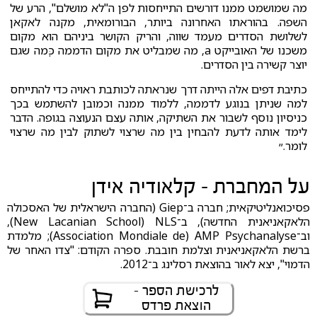
מה שמושמט ממנו דורשים התייחסות לפן ה"לא מושלם", הרע של
השפה. בהוראתו האחרונה ביותר, הבורומאית, מקנה לאקאן
לשלושת הסדרים מעמד שווה, והריק הקושר ביניהם הוא מקום
משכנו של האובייקט a, מה שמבליט את מקום הדממה כְְּמה שגם
יוצר קשירה בין הסדרים.
כתיבת דפים אלה הייתה דרך שנראתה לכותבת ראויה כדי להתייחס
למה שניתן בנוגע לדממה, ללמוד ממנה וכמובן להשתמש בכך
כניסיון נוסף לשבור את השתיקה, אותה עצם הנעוצה בגופה. הדבר
לימד אותה לדעת להבחין בין מה שרצוי לשתוק לבין מה שרצוי
לומר.״
על המחברת - קלאודיה אידן
פסיכואנליטיקאית; חברה ב־Giep (החברה הישראלית של האסכולה
הלאקאניאנית החדשה), ב־New Lacanian School) NLS),
וב־Association Mondiale de) AMP Psychanalyse); מלמדת
ברשת הלאקאניאנית וצלמת חובבת. ספרה הקודם: "צדו האחר של
הדמוי", יצא לאור בהוצאת רסלינג ב־2012.
לרכישת הספר -
הוצאת פרדס