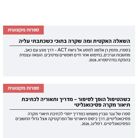
ספרות מקצועית
השאלה האקטית ומה שקרה בתוכי כשכתבתי עליה
בספרו, מזמין רן אלמוג למסע אל גישת ACT — דרך מגע עם כאב,
מחשבות וערכים, בחיפוש אחר חיים חופשיים ומיטיבים. הוצאה עצמית
בהפקת בודהיספרא, 2026.
ספרות מקצועית
כשהטיפול הופך לסיפור — מדריך ותאוריה לכתיבת
תיאור מקרה פסיכואנליטי
ספרו של ענר גוברין משמש כמדריך ייחודי לכתיבת תיאורי מקרה
פסיכואנליטיים, דרך ביסוס תיאורטי של הפרקטיקה אצל גדולי החשובים
הפסיכואנליטיים. רסלינג, 2026.