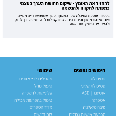
להחזיר את האומץ - שיקום תחושת הערך העצמי
כמפתח לתקווה ולהגשמה
בספרה, עוסקת אנאבלה שקד במגנון האומץ, שמאפשר חיים מלאים
ואותנטיים, ובמנגנון זהירות-היתר, שמבקש לחבל בו, ומציעה דרך לחזק
ולהשיב את האומץ. מודן, 2026.
חיפושים נפוצים
שימושי
פסיכולוג
מטפלים לפי אזורים
פסיכולוג קליני
טיפול מוזל
אוטיזם | ASD
קליניקות להשכרה
אספרגר
טיפול בהפרעות אכילה
פיברומיאלגיה
מדור הספרים
הפרעת אישיות גבולית
לוח דרושים