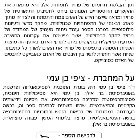
תוך הבלטת תרומתו של פרויד לתמורות אלו. היא מתארת את
ההקשרים ההיסטוריים המגוונים ביחס לחשיבתו התיאורטית של
פרויד ומראה שייצור הידע על האדם צמח והתפתח זה לצד זה מתוך
מארג רב-גוני של התפתחויות טכנולוגיות, מחקר מדעי ורעיונות
פילוסופיים. במרכז הספר עומד ניתוח מעמיק של המתודה של
פרויד לחקר הפתולוגיה, אשר מיישמת את עקרונות החשיבה
המדעית-פיזיקלית בתקופתו ביחס למדעי האדם. באופן הזה מוצגת
השניות הטמונה בתפיסתו של פרויד את האדם לאורך כל כתיבתו,
שניות אשר חותרת לגשר בין היבטים של האדם כאובייקט להיבטים
של האדם כסובייקט.
על המחברת - ציפי בן עמי
ד"ר ציפי בן עמי היא בוגרת התוכנית לפסיכואנליזה ופרשנות
באוניברסיטת בר אילן. בן עמי היא פסיכולוגית חינוכית,
פסיכותרפיסטית ומדריכה בפסיכותרפיה. את ניסיונה וידיעותיה
הקליניים והתיאורטיים, שהיוו תשתית לכתיבת ספר זה, רכשה
בעבודתה במסגרות של בריאות הנפש ובתוכניות לפסיכותרפיה
בגישה הפסיכואנליטית. מרצה בלימודי המשך עבודה סוציאלית
באוניברסיטת בר אילן.
לרכישת הספר -