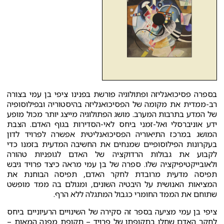
בספרה פסיכואנליזה ופתולוגיה פורשת בפנינו ציפי בן עמי בצורה
רב-ממדית את מקומה של הפסיכואנליזה בהיסטוריה ובפילוסופיה
של המדע בתרבות המערב. מושג הפתולוגיה מייצג יותר מכול מופע
ידע אוניברסלי ואל-זמני ביחס לאי-הסדירות בגוף האדם. הצבת
המושג במרכז התיאוריה הפסיכואנליטית אפשרה לפרויד לדון
בעקרונות הפילוסופיים שמנחים את החשיבה המדעית בזמנו כדי
לקבוע את גבולות הרדוקציה של האדם לגופניות טהורה
ולאובייקטיפיקציה שלו. ספרה של בן עמי מראה כיצד פרויד גיבש
תפיסה מדעית מרובדת לחקר האדם, תפיסה הבוחנת את
המציאות האנושית על היבטיה השונים, ומגולם בה ממד מופשט
שתוחם את הממד החומרי כגבול המתגלה ללא הרף.
ציפי בן עמי מציעה בספר זה סקירה של השינויים הרעיוניים ביחס
לחקר האדם שחלו בתקופתו של פרויד – תקופת מפנה המאות –