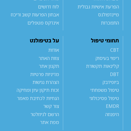
הפרעת אישיות גבולית
לוח דרושים
מיינדפולנס
אבחון הפרעות קשב וריכוז
התמכרות
אינדקס מטפלים
תחומי טיפול
על בטיפולנט
CBT
אודות
ריפוי בעיסוק
צוות האתר
קלינאות תקשורת
תקנון אתר
DBT
מדיניות פרטיות
ביופידבק
הצהרת נגישות
טיפול משפחתי
זכות תיקון עיון ומחיקה
טיפול פסיכולוגי
הנחיות לכתיבת מאמר
EMDR
צור קשר
היפנוזה
הרשם לניוזלטר
מפת אתר