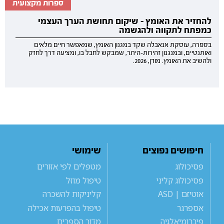
ספרות מקצועית
להחזיר את האומץ - שיקום תחושת הערך העצמי
כמפתח לתקווה ולהגשמה
בספרה, עוסקת אנאבלה שקד במגנון האומץ, שמאפשר חיים מלאים
ואותנטיים, ובמנגנון זהירות-היתר, שמבקש לחבל בו, ומציעה דרך לחזק
ולהשיב את האומץ. מודן, 2026.
חיפושים נפוצים
שימושי
פסיכולוג
מטפלים לפי אזורים
פסיכולוג קליני
טיפול מוזל
אוטיזם | ASD
קליניקות להשכרה
אספרגר
טיפול בהפרעות אכילה
פיברומיאלגיה
מדור הספרים