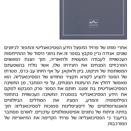
אחרי מותו של פרויד התפצל הידע הפסיכואנליטי והתפזר לכיוונים
שונים. אנדרה גרין מקבץ בספר זה את נתוני היסוד של ההתייחסות
העכשווית לעבודה המעשית ולתאוריה, תוך הצגת המושגים
המרכזיים המנחים את היצירתו שלו, אשר נולדו בהשפעתם
המשותפת של ויניקוט, ביון ולאקאן. על אף היותו עב-כרס, מטרתו
של הספר להציע לקורא תקציר מחודש של הפסיכואנליזה. הוא
מאפשר לחלץ את הרעיונות המנחים, על פי המחבר, מן החשיבה
הפסיכואנליטית בת זמננו. חותם את הספר פרק המבקש למקם
את הידע הפסיכואנליטי במסגרת החשיבה העכשווית בתחומי
הפילוסופיה והמדע, המציג את המודלים הביולוגיים
והאנטרופולוגיים של דיסציפלינות סמוכות לפסיכואנליזה תוך
בחינה וניתוח של נתונים אפיסטמולוגיים עדכניים. לאורם מסתבר
בדיעבד כי הפסיכואנליזה של פרויד הקדימה את התיאוריות של
המורכבות.