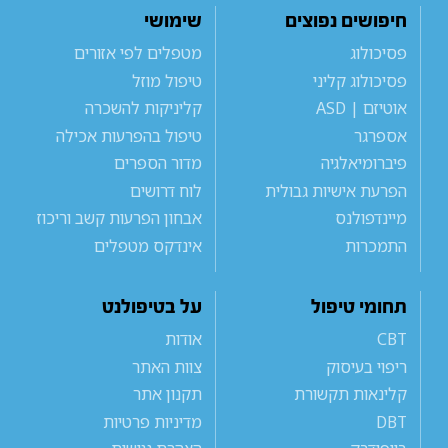
חיפושים נפוצים
שימושי
פסיכולוג
מטפלים לפי אזורים
פסיכולוג קליני
טיפול מוזל
אוטיזם | ASD
קליניקות להשכרה
אספרגר
טיפול בהפרעות אכילה
פיברומיאלגיה
מדור הספרים
הפרעת אישיות גבולית
לוח דרושים
מיינדפולנס
אבחון הפרעות קשב וריכוז
התמכרות
אינדקס מטפלים
תחומי טיפול
על בטיפולנט
CBT
אודות
ריפוי בעיסוק
צוות האתר
קלינאות תקשורת
תקנון אתר
DBT
מדיניות פרטיות