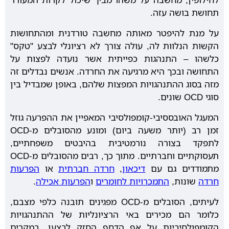
תחושת בושה עזה.
על מנת להיפטר מאותה מחשבה טורדנית ומהתחושות
הקשות הנלוות לה, עולה צורך לא רציונלי לבצע "טקס"
כלשהו – התנהגות כפייתית אשר נועדה לפצות על
התחושה ובכך היא מרגיעה את החרדה. אנשים נבדלים זה
מזה בסוג ההתנהגויות המפצות שלהם, באופן שמבדיל בין
סוגי OCD שונים.
המעגל האובססיבי-קומפולסיבי המאפיין את ההפרעה גוזל
זמן רב (יותר משעה ביום) ומונע מהסובלים מ-OCD
לתפקד בצורה נורמטיבית בהיבטים משפחתיים,
תעסוקתיים וחברתיים. מתוך כך, רבים מהסובלים מ-OCD
מתמודדים גם עם
דיכאון
,
חרדה חברתית
או
הפרעות
חרדה
שונות,
התמכרויות לחומרים
ו
הפרעות אכילה
.
לעיתים, הסובלים מ-OCD מפגינים תובנה כלפי מצבם,
כלומר הם מכירים באי הרציונליות של ההתנהגויות
הקומפולסיביות על אף הדחף החזק לבצען. במקרים