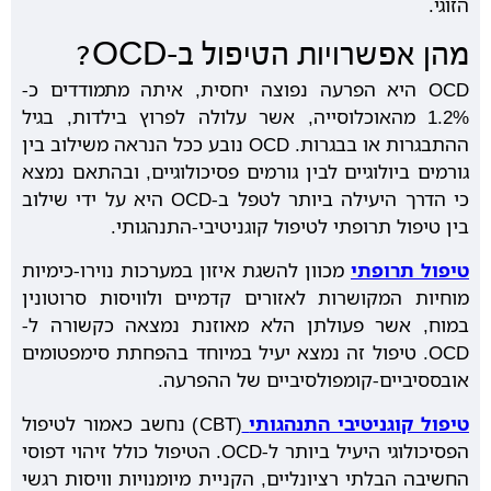
הזוגי.
מהן אפשרויות הטיפול ב-OCD?
OCD היא הפרעה נפוצה יחסית, איתה מתמודדים כ-
1.2% מהאוכלוסייה, אשר עלולה לפרוץ בילדות, בגיל
ההתבגרות או בבגרות. OCD נובע ככל הנראה משילוב בין
גורמים ביולוגיים לבין גורמים פסיכולוגיים, ובהתאם נמצא
כי הדרך היעילה ביותר לטפל ב-OCD היא על ידי שילוב
בין טיפול תרופתי לטיפול קוגניטיבי-התנהגותי.
טיפול תרופתי
מכוון להשגת איזון במערכות נוירו-כימיות
מוחיות המקושרות לאזורים קדמיים ולוויסות סרוטונין
במוח, אשר פעולתן הלא מאוזנת נמצאה כקשורה ל-
OCD. טיפול זה נמצא יעיל במיוחד בהפחתת סימפטומים
אובססיביים-קומפולסיביים של ההפרעה.
טיפול קוגניטיבי התנהגותי
(CBT) נחשב כאמור לטיפול
הפסיכולוגי היעיל ביותר ל-OCD. הטיפול כולל זיהוי דפוסי
החשיבה הבלתי רציונליים, הקניית מיומנויות וויסות רגשי