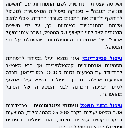
ושליטה עצמית הנדרשות לשם התמודדות עם "חשיפה
ומניעת תגובה" – טכניקה טיפולית המאפשרת למטופל
להיחשף ולחוות את התכנים מעוררי החרדה, מבלי להגיב
אליהם בהתנהגויות כפייתיות. כך, על ידי חשיפה
הדרגתית לצד ליווי מקצועי של המטפל, נשבר אותו "מעגל
אכזרי" של אובססיות וקומפולסיות שהשתלט על חיי
המטופל.
טיפול פסיכודינמי
אינו נמצא יעיל במיוחד להפחתת
תסמינים אובססיביים קומפולסיביים אך הוא מאפשר
להתמודד עם הפרעות נלוות ל-OCD, כמו דיכאון, חרדה
והפרעות אכילה. כמו כן, טיפול זה נמצא יעיל כאמצעי
למתן תמיכה והכוונה לבני המשפחה של הסובל
מההפרעה.
טיפול בנזעי חשמל
וניתוחי צינגלוטומיה
– פרוצדורות
אשר נמצאו יעילות בקרב 25-30% מהמטופלים, המוצעות
במקרים קשים ועמידים במיוחד, בהם טיפולים תרופתיים
ופסיכולוגיים אינם מועילים דיים.