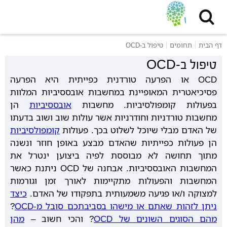
דף הבית
תחומים
טיפול ב-OCD
טיפול ב-OCD
OCD או הפרעה טורדנית כפייתית היא הפרעה
פסיכיאטרית המאופיינת במחשבות אובססיביות המלוות
בפעולות קומפולסיביות. מחשבות
אובססיביות
הן
מחשבות טורדניות וחודרניות אשר עולות שוב ושוב בדעתו
של האדם מבלי שיוכל לשלוט בכך. פעולות
קומפולסיביות
הן פעולות כפייתיות שהאדם מבצע באופן חוזר ונשנה
מתוך תחושה לא מבוססת לפיה ביצוען ינטרל את
המחשבות האובססיביות. אבחנה של OCD ניתנת כאשר
המחשבות והפעולות מתקיימות לאורך זמן וגורמות
למצוקה ו/או פגיעה משמעותית בתפקודו של האדם.
כיצד
ניתן לזהות שאתם או מישהו בסביבתכם סובל מ-OCD
?
מהם הסוגים השונים של OCD
? והכי חשוב –
מהן