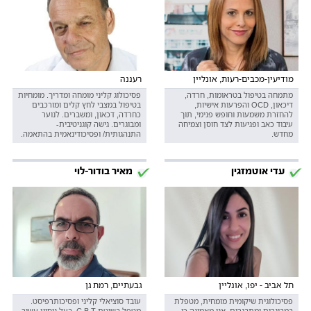
מודיעין-מכבים-רעות, אונליין
רעננה
מתמחה בטיפול בטראומות, חרדה,
פסיכולוג קליני מומחה ומדריך. מומחיות
דיכאון, OCD והפרעות אישיות,
בטיפול במצבי לחץ קלים ומורכבים
להחזרת משמעות וחופש פנימי, תוך
כחרדה, דכאון, ומשברים. לנוער
עיבוד כאב ופגיעות לצד חוסן וצמיחה
ומבוגרים. גישה קוגניטיבית-
מחדש.
התנהגותית/ ופסיכודינאמית בהתאמה.
עדי אוטמזגין
מאיר בודור-לוי
תל אביב - יפו, אונליין
גבעתיים, רמת גן
פסיכולוגית שיקומית מומחית, מטפלת
עובד סוציאלי קליני ופסיכותרפיסט.
במבוגרים ומתבגרים. אני מאמינה כי
מטפל בשיטת C.B.T. בעל ניסיון עשיר