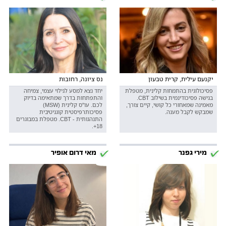
יקנעם עילית, קרית טבעון
נס ציונה, רחובות
פסיכולוגית בהתמחות קלינית, מטפלת
יחד נצא למסע לגילוי עצמי, צמיחה
בגישה פסיכודינמית בשילוב CBT.
והתפתחות בדרך שמתאימה בדיוק
מאמינה שמאחורי כל קושי, קיים צורך,
לכם. עו"ס קלינית (MSW)
שמבקש לקבל מענה.
פסיכותרפיסטית קוגניטיבית
התנהגותית - CBT. מטפלת במבוגרים
18+.
מירי גפנר
מאי דרום אופיר