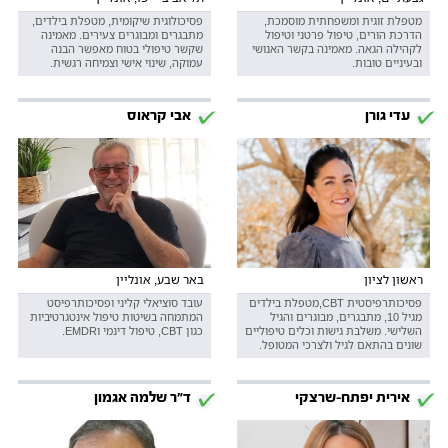
מטפלת זוגית ומשפחתית מוסמכת,
פסיכולוגית שיקומית, מטפלת בילדים,
הדרכת הורים, טיפול פרטני וטיפול
מתבגרים ומבוגרים צעירים. מאמינה
לקהילה הגאה. מאמינה בקשר האנושי
שקשר טיפולי בטוח מאפשר הבנה
ובעיניים טובות.
עמוקה, שינוי אישי וצמיחה רגשית.
עדי גורן
אבי קראוס
ראשון לציון
באר שבע, אונליין
פסיכותרפיסטית CBT,מטפלת בילדים
עובד סוציאלי קליני ופסיכותרפיסט
מגיל 10, מתבגרים, מבוגרים והגיל
המתמחה בשיטות טיפול אינטגרטיביות
השלישי. משלבת גישות וכלים טיפוליים
כגון CBT, טיפול דינמי וEMDR.
שונים בהתאם לגיל ולצרכי המטופל.
אירית יפתח-שרצקי
ד"ר שלמה אגמון