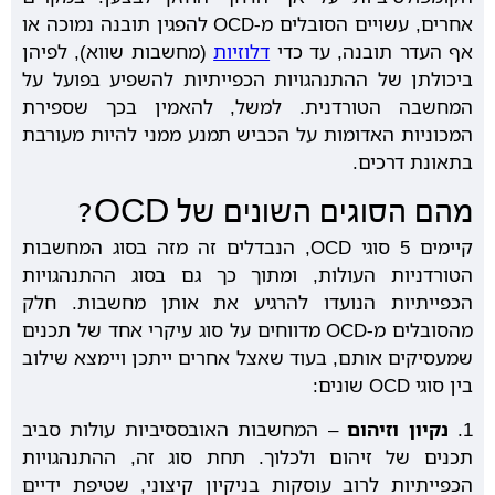
אחרים, עשויים הסובלים מ-OCD להפגין תובנה נמוכה או
אף העדר תובנה, עד כדי
דלוזיות
(מחשבות שווא), לפיהן
ביכולתן של ההתנהגויות הכפייתיות להשפיע בפועל על
המחשבה הטורדנית. למשל, להאמין בכך שספירת
המכוניות האדומות על הכביש תמנע ממני להיות מעורבת
בתאונת דרכים.
מהם הסוגים השונים של OCD?
קיימים 5 סוגי OCD, הנבדלים זה מזה בסוג המחשבות
הטורדניות העולות, ומתוך כך גם בסוג ההתנהגויות
הכפייתיות הנועדו להרגיע את אותן מחשבות. חלק
מהסובלים מ-OCD מדווחים על סוג עיקרי אחד של תכנים
שמעסיקים אותם, בעוד שאצל אחרים ייתכן ויימצא שילוב
בין סוגי OCD שונים:
1.
נקיון וזיהום
– המחשבות האובססיביות עולות סביב
תכנים של זיהום ולכלוך. תחת סוג זה, ההתנהגויות
הכפייתיות לרוב עוסקות בניקיון קיצוני, שטיפת ידיים