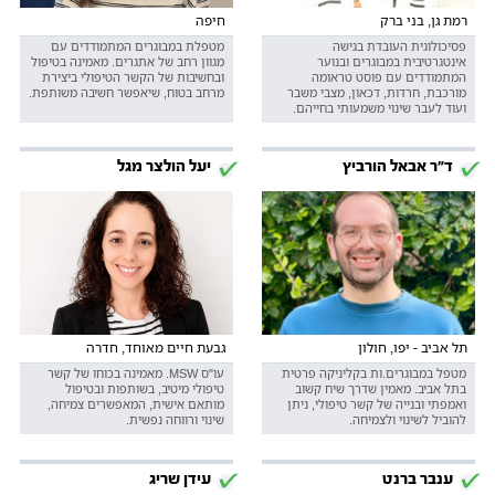
רמת גן, בני ברק
חיפה
פסיכולוגית העובדת בגישה
מטפלת במבוגרים המתמודדים עם
אינטגרטיבית במבוגרים ובנוער
מגוון רחב של אתגרים. מאמינה בטיפול
המתמודדים עם פוסט טראומה
ובחשיבות של הקשר הטיפולי ביצירת
מורכבת, חרדות, דכאון, מצבי משבר
מרחב בטוח, שיאפשר חשיבה משותפת.
ועוד לעבר שינוי משמעותי בחייהם.
ד"ר אבאל הורביץ
יעל הולצר מגל
תל אביב - יפו, חולון
גבעת חיים מאוחד, חדרה
מטפל במבוגרים.ות בקליניקה פרטית
עו"ס MSW. מאמינה בכוחו של קשר
בתל אביב. מאמין שדרך שיח קשוב
טיפולי מיטיב, בשותפות ובטיפול
ואמפתי ובנייה של קשר טיפולי, ניתן
מותאם אישית, המאפשרים צמיחה,
להוביל לשינוי ולצמיחה.
שינוי ורווחה נפשית.
ענבר ברנט
עידן שריג