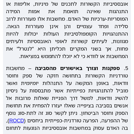
אובססיביות הקשורות לתכנים של מיניות, אלימות או
התנהגות שאינה תואמת את אמות המידה
המוסריות-ערכיות של האדם. מחשבות אלו מעוררות לרוב
סלידה ופחד עצמיים והן אינן מעוררות הנאה.
ההתנהגויות הקומפולסיביות העולות יכולות להיות
מגוונות, לעיתים קשורות לאופי האובססיות ולעיתים
פחות, אך בשני המקרים תכליתן היא "לנטרל" את
המחשבות או לוודא כי לא יוכלו להתממש במציאות.
5.
ספקנות וצורך באישורים מהסביבה
– מחשבות
טורדניות הקשורות בתחושה חזקה של ספק וחוסר
וודאות, באופן המקשה על התנהלות יומיומית ואשר
מוביל להתנהגויות כפייתיות אשר מתבססות על ניסיון
להשיג וודאות, למשל דרך הפניית שאלות מרובות אל
אנשים בסביבה בציפייה שאלו יעזרו להפחית את תחושת
הספק וחוסר הביטחון. ניתן לקשר סוג זה לתת-סוג נוסף
של ההפרעה, הפרעה טורדנית-כפייתית ביחסים (
ROCD
),
בה האדם עסוק במחשבות אובססיביות הנוגעות לתחום