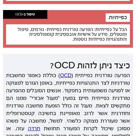
טיפול ב-OCD
כפייתיות
הכל על כפייתיות: הפרעה טורדנית כפייתית- גורמים, טיפול
ומטפלים, מידע על אישיות אובססיבית קומפולסיבית
והתנהגויות כפייתיות נוספות.
כיצד ניתן לזהות OCD?
הפרעה טורדנית כפייתית (
OCD
) כוללת כאמור מחשבות
טורדניות לצד התנהגויות כפייתיות, באופן הגורם למצוקה
או לפגיעה משמעותית בתפקוד. אנשים הסובלים מהפרעה
טורדנית כפייתית חיים במעין "מעגל אכזרי" ממנו הם
מתקשים לצאת. מעגל זה כולל הופעת מחשבה טורדנית
וחודרנית אשר לרוב מאופיינת בחשיבה קטסטרופלית
אשר מעוררת מצוקה כלשהי. למשל, מחשבה על משהו
מסוכן שיכול לקרות המעורר תחושת
חרדה
עזה. או
לחילופין, מחשבה על משהו מביך שיכול לקרות המעורר