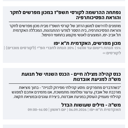
נפתחה ההרשמה לקורסי תשפ"ז במכון מפרשים לחקר
והוראת הפסיכותרפיה
מוזמנים להירשם למגוון הרחב של קורסי תשפ"ז מבית מכון מפרשים לחקר
והוראת הפסיכותרפיה, בית הספר למדעי ההתנהגות, המכללה האקדמית
תל אביב-יפו, המוצעים לאנשי מקצוע בתחומי הטיפול.
מכון מפרשים, האקדמית ת"א יפו
15% הנחת רישום עד 14/08 | 20% הנחה לחברי הפ"י (לקורסים מוכרים) |
לקורסים >>
כנס קהילה מצילה חיים - הכנס השנתי של תנועת
מש"ה למניעת אובדנות
"כשהדברים מתפרקים: מסע קהילתי מפירוק לבנייה" - בתוך מציאות
מורכבת של אובדן, ערעור ומלחמה מתמשכת, אנו מזמינים אתכם למפגש
קהילתי מעמיק העוסק במניעת אובדנות, ביצירת עוגנים ובמציאת תקווה.
מש"ה - מילים שעושות הבדל
האקדמית ת"א-יפו | 06.09.2026 | יום ראשון | 09:00-16:00