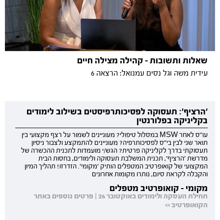
שאלות ותשובות - קהילה מצילה חיים
עידית משה וגל נסים עמנואל: הרצאה 6
'הרציף': תעסוקה לפסיכותרפיסטים בשילוב לימודים
בקליניקה בפלורנטין
עו"ס לאחר MSW במסלול טיפולי? מעוניינים לשמור על רצף מקצועי בין
תואר שני לבין בי"ס לפסיכותרפיה? מעוניינים להתמקצע ולצבור ניסיון
תעסוקתי בדרך לקליניקה פרטית? הגש/י מועמדות לתכנית ההכשרה של
מדרשת 'הרציף', תכנית המשלבת תעסוקה ולימודים, בחסות הבית
המקצועי של קואופרטיב המטפלים הותיק 'מקומי'. הזדרזו! תהליך המיון
והקבלה לקראת סיום, נותרו מקומות אחרונים
מקומי - קואופרטיב מטפלים
תחילת העסקה ולימודים באוקטובר 26 | פרטים נוספים באתר
הקואופרטיב >>