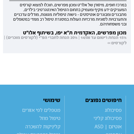
במרכז חופים, מיסודן של אלו"ט ומכון מפרשים, תוכלו למצוא קורסים
המעניקים ידע מקיף ומעמיק בתחום הטיפול האינטגרטיבי בילדים,
מתבגרים ומבוגרים אוטיסטים - גישות טיפוליות מגוונות, מודלים עדכניים
והתערבויות לסוגיות מרכזיות העולות במסגרת טיפול רב ממדי במטופלים
ובני משפחותיהם.
מכון מפרשים, האקדמית ת"א יפו, בשיתוף אלו"ט
15% הנחת רישום עד 14/08 | 20% הנחה לחברי הפ"י (לקורסים מוכרים) |
לקורסים >>
חיפושים נפוצים
שימושי
פסיכולוג
מטפלים לפי אזורים
פסיכולוג קליני
טיפול מוזל
אוטיזם | ASD
קליניקות להשכרה