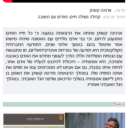
מרצה:
ארנינה קשתן
מתוך יום עיון:
קהילה מצילה חיים: חוזרים עם תשובה
ארנינה קשתן פתחה את הרצאתה בטענה כי כל חייו האדם
מתגעגע לרחם, וכי בני אדם נולדים עם האמונה שיהיה מישהו
אחר שיטפל בהם. במשך אלפי שנים, התודעה החברתית
הקולקטיבית היא תודעה של נפרדות ואינדיבידואליזם, וזו מתנגשת
עם הנטיות המולדות הללו. הדרך לעטוף מחדש את האדם באהבה
ותמיכה, היא אמפתיה – היכולת להיכנס לנעליו של אדם אחר,
להיות איתו בסבלו, גם אם אנחנו לא מסכימים עמו או חווים את
אותה החוויה שלו. במהלך הרצאתה פירטה קשתן את האופן בו
ניתן ליישם אמפתיה בשלבי הדיכאון שלפני הגל האובדני, במהלך
הגל האובדני ואחריו.