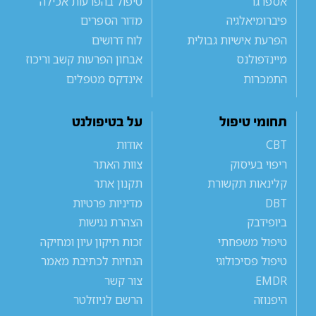
אספרגר
טיפול בהפרעות אכילה
פיברומיאלגיה
מדור הספרים
הפרעת אישיות גבולית
לוח דרושים
מיינדפולנס
אבחון הפרעות קשב וריכוז
התמכרות
אינדקס מטפלים
תחומי טיפול
על בטיפולנט
CBT
אודות
ריפוי בעיסוק
צוות האתר
קלינאות תקשורת
תקנון אתר
DBT
מדיניות פרטיות
ביופידבק
הצהרת נגישות
טיפול משפחתי
זכות תיקון עיון ומחיקה
טיפול פסיכולוגי
הנחיות לכתיבת מאמר
EMDR
צור קשר
היפנוזה
הרשם לניוזלטר