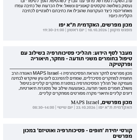
ערב השקה לספרו של פרופ' ענר גוברין "כשהטיפול הופך לסיפור" ובו
נעסוק בשלושה טקסטים קאנוניים ונשאל: אילו הכרעות של כתיבה עמדו
מאחוריהם? כיצד העקרונות שהובילו את כתיבתם רלוונטיים לכתיבה
הקלינית כיום?
מכון מפרשים, האקדמית ת"א יפו
מפגש מקוון | 18.10.2026 | יום ראשון | 19:30-21:00
מעבר לסף הידוע: תהליכי פסיכותרפיה בשילוב עם
טיפול בחומרים משני תודעה - מחקר, תיאוריה
ופרקטיקה
מכון מפרשים לחקר והוראת הפסיכותרפיה ו- MAPS Israel האגודה הרב
תחומית למחקרים פסיכדליים, שמחים להזמינכם ליום עיון שיוקדש לבחינה
מעמיקה של תהליך הפסיכותרפיה במסגרת מחקרים קליניים בטיפול
משולב חומרים משני תודעה, באמצעות שילוב של מסגרות תיאורטיות,
דיונים קליניים ותיאורי מקרה מפורטים ממחקרים קליניים.
מכון מפרשים, MAPS Israel
האקדמית ת"א יפו | 23.10.2026 | יום שישי | 08:30-14:00
קורסי יחידת 'חופים - פסיכותרפיה ואוטיזם' במכון
מפרשים