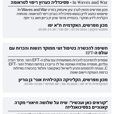
In Waves and War - פסיכדליה כערוץ ריפוי לטראומה
מכון מפרשים מזמין לערב עיון שיעסוק בסרט In Waves and War
שישמש כמצע לדיון בנושא פסיכדליה כערוץ ריפוי לטראומה: מהחוויה
הקלינית לידע מחקרי. בהנחיית פרופ' שרון זין ביימן ויואב בר יוסף.
מכון מפרשים, האקדמית ת"א יפו
מפגש מקוון | 07.09.2026 | יום שני | 20:00-21:30
חשיפה להכשרה בטיפול זוגי ממוקד רגשות והכרות עם
עולם ה-EFT
שמחים להזמינכם להכרות משמעותית עם עולם ה-EFT הזוגי. פרופ' רונדה
גולדמן, מומחית עולמית ושותפה של לז גרינברג בפיתוח המודל הזוגי EFT-
C, נענתה להזמנתנו ותגיע לישראל באוקטובר ותלמד בהכשרה מודולות
ברמות העמקה ויישום שונות.
מכון מפרשים, הקליניקה הקהילתית אוני' בן גוריון
האקדמית ת"א יפו | 08.10.2026 | יום חמישי | 09:00-13:00
"קוראים כאן ועכשיו": שיח על שלושה תיאורי מקרה
קאנוניים בפסיכואנליזה