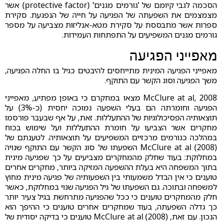
הסכמה לגבי קיומם של 'גורמים מגנים' (protective factor) אשר
מצמצמים את השפעתה של הפגיעה על חייה של הנפגעת. סקירת
ספרות אשר מתבססת על סקירת מטא-אנליזות מצביעה על מספר
גורמים מגנים המשפיעים על התפתחות העמידות.
מאפייני הפגיעה
מאפייני הפגיעה המינית מתייחסים להיבטים כגיל בו החלה הפגיעה,
משך הפגיעה וסוג הקשר עם התוקף.
McClure at al, 2008 מצאו במחקרם כי באופן מפתיע, מאפייני
הפגיעה וחומרתה הם בעלי השפעה נמוכה יחסית (כ-3%) על
תוצאותיה הפסיכולוגיות של ההתעללות. זאת, על אף שבעבר פורסמו
מחקרים אשר הצביעו על חומרת ההתעללות ועל שימוש בכוח
במהלכה כגורמים מרכזיים המשפיעים על תוצאותיה. לטענתם של
McClure at al (2008) השפעתו של סוג הקשר עם התוקף שנויה
במחלוקת: בעוד שחלק מהמחקרים מצביעים על כך שפגיעה מינית
בתוך המשפחה היא בעלת ההשפעה המזיקה ביותר, מחקרים אחרים
טוענים כי אין הבדל משמעותי בין השפעותיה של פגיעה מינית מחוץ
למשפחה ובתוכה. גם השפעתו של גיל הפגיעה שנוי במחלוקת, כאשר
חלק מהמחקרים טוענים כי ככל שהפגיעה מתרחשת בגיל צעיר יותר
כך גדלה השפעתה, בעוד שמחקרים אחרים טוענים כי ההיפך הוא
הנכון. עם זאת, McClure at al (2008) טוענים כי בדיקה יסודית של