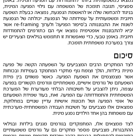
נמצאו כמשמעותיות ביותר להתמודדות עם הפגיעה המינית. באופן
ספציפי, תגובה תומכת של המשפחה עם גילוי הפגיעה המינית,
בניגוד להכחשה שלה או להאשמת הנפגעת, נמצאה כבעלת השפעה
חיובית ומשמעותית על עמידותה של הנפגעת. יכולתה של הנפגעת
לשנות את התבוננותה ב'סיפור הפגיעה' ולערוך re-framing אשר
יביא להתבוננות אופטימית נמצאו אף הם כתורמים להתמודדות
חיובית. באופן טבעי, כדי שאפשרות זו תתממש בגילאים הצעירים יש
צורך במערכת משפחתית תומכת.
סיכום
לצד המחקרים הרבים המצביעים על השפעתה הקשה של פגיעה
מינית בילדות, הולך וצומח גוף מחקרי המתמקד בעמידות ובכוחות
אשר מצמצמים את השפעת הפגיעה. כאשר משווים בין מידת
השפעתם של גורמים אישיים, משפחתיים וגורמים הקשורים בפגיעה
עצמה, ניתן להצביע על חשיבותה הבלתי מעורערת של המערכת
המשפחתית והתמודדותה עם הפגיעה. זאת, בעוד שמידת השפעתם
של אופי הפגיעה ושל תכונות אישיות עדיין שנויים במחלוקת.
ממצאים אלו מצביעים על חשיבות העבודה המשפחתית-מערכתית
עם משפחות בהן אחד הילדים נפגע מינית.
לצד ממצאים אלו, המתמקדים בגורמים מגנים בילדות ובגילאי
ההתבגרות, מצביעים מספר מחקרים גם על גורמים משמעותיים
התורמים להסתגלות בבגרות בקרב שורדות תקיפות מיניות. גורמים