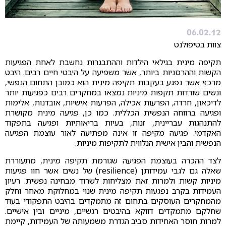
06.02.12
צוות בטיפולנט
תקיפה מינית בגילאי הילדות וההתבגרות נחשבת לאחת הפגיעות
הקשות וההרסניות ביותר, אשר משפיעה על היבטי חיים רבים. היבט
מרכזי אשר נפגע בעקבות תקיפה מינית הוא כמובן התחום הנפשי,
ונשים שורדות תקפות מיניות נמצאו במחקרים רבים כפגיעות יותר
לדיכאון, חרדה, הפרעות אכילה, הפרעות אישיות, אובדנות, אלימות
ופגיעה ברווחה הנפשית הכללית. כמו כן, פגיעה מינית מקושרת
להתנהגות עבריינית, זנות, בעיות בריאותיות ופגיעה בתפקוד
האקדמי. פגיעה מקיפה זו אינה מפתיעה לאור עוצמת הפגיעה
הנפשית והבין אישית הנלווית לתקיפות מיניות.
לצד ההכרה בעוצמת הפגיעה שגורמת תקיפה מינית, מתעוררת
שאלה גם לגבי עמידותן (resilience) של נשים אשר חוו פגיעות
מיניות קשות ולמרות זאת מצליחות לשרוד מבחינה נפשית. רעיון
העמידות בקרב נפגעות תקיפה מינית שנוי במחלוקת מאחר וחלק
מהמחקרים העוסקים בתחום זה מתמקדים בהיבט התפקודי בעוד
שחלקם מתמקדים דווקא בהיבטים רגשיים, מיניים ובין אישיים.
למרות חוסר האחידות סביב הגדרת משמעותה של העמידות, קיימת