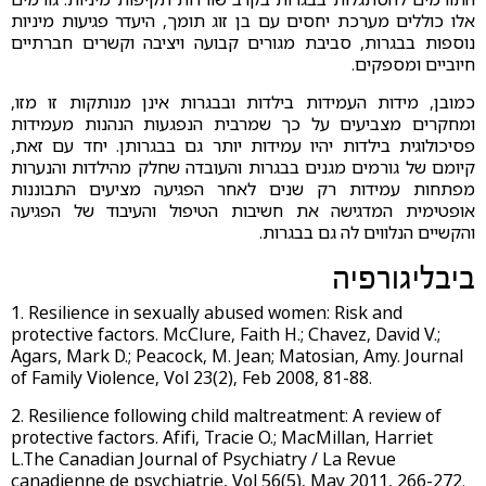
אלו כוללים מערכת יחסים עם בן זוג תומך, היעדר פגיעות מיניות
נוספות בבגרות, סביבת מגורים קבועה ויציבה וקשרים חברתיים
חיוביים ומספקים.
כמובן, מידות העמידות בילדות ובבגרות אינן מנותקות זו מזו,
ומחקרים מצביעים על כך שמרבית הנפגעות הנהנות מעמידות
פסיכולוגית בילדות יהיו עמידות יותר גם בבגרותן. יחד עם זאת,
קיומם של גורמים מגנים בבגרות והעובדה שחלק מהילדות והנערות
מפתחות עמידות רק שנים לאחר הפגיעה מציעים התבוננות
אופטימית המדגישה את חשיבות הטיפול והעיבוד של הפגיעה
והקשיים הנלווים לה גם בבגרות.
ביבליגורפיה
1. Resilience in sexually abused women: Risk and
protective factors. McClure, Faith H.; Chavez, David V.;
Agars, Mark D.; Peacock, M. Jean; Matosian, Amy. Journal
of Family Violence, Vol 23(2), Feb 2008, 81-88.
2. Resilience following child maltreatment: A review of
protective factors. Afifi, Tracie O.; MacMillan, Harriet
L.The Canadian Journal of Psychiatry / La Revue
canadienne de psychiatrie, Vol 56(5), May 2011, 266-272.