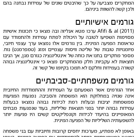
המחקרים מצביעה על כך שהיבטים שונים של עמידות נבחנה בהם
ולכן קשה להשוות ביניהם.
גורמים אישיותיים
Afifi & al (2011) ערכו מטא אנליזה ובה מצאו כי תכונות אישיות
מסוימות השפיעו לטובה על היכולת לפתח עמידות ולהתמודד עם
טראומת הפגיעה המינית. בין גורמים אלו נמצאו ערך עצמי חיובי,
מיומנויות טובות של שליטה וויסות עצמיים ומזג (טמפרמנט) נוח.
מספר מחקרים בחנו את כוחה של אינטליגנציה כגורם מגן, אך הניבו
תוצאות לא עקביות: חלק מהמחקרים מצאו כי אינטליגנציה גבוהה
קשורה בעמידות וחלקם לא תמכו בקיומו של קשר זה.
גורמים משפחתיים-סביבתיים
אחד הגורמים אשר השפעתם על העמידות וההתמודדות החיובית
אינה שנויה במחלוקת הוא המשפחה והסביבה. נפגעות המגיעות
ממשפחות יציבות ובעלות רמת לכידות גבוהה נמצאו כבעלות
עמידות גבוהה יותר בפני תוצאות שליליות, בעוד שנפגעות מבתים
המאופיינים בהיעדר לכידות וקונפליקטים קשים היו פגיעות יותר
להשפעותיה השליליות של הפגיעה המינית.
באופן לא מפתיע, מערכות יחסים קרובות וחיוביות עם בני משפחה