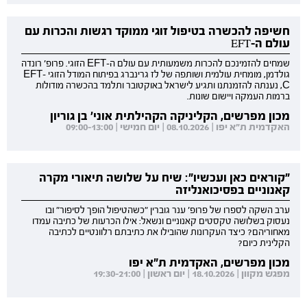
חשיפה להכשרה בטיפול זוגי ממוקד רגשות והכרות עם
עולם ה-EFT
שמחים להזמינכם להכרות משמעותית עם עולם ה-EFT הזוגי. פרופ' רונדה
גולדמן, מומחית עולמית ושותפה של לז גרינברג בפיתוח המודל הזוגי EFT-
C, נענתה להזמנתנו ותגיע לישראל באוקטובר ותלמד בהכשרה מודולות
ברמות העמקה ויישום שונות.
מכון מפרשים, הקליניקה הקהילתית אוני' בן גוריון
האקדמית ת"א יפו | 08.10.2026 | יום חמישי | 09:00-13:00
"קוראים כאן ועכשיו": שיח על שלושה תיאורי מקרה
קאנוניים בפסיכואנליזה
ערב השקה לספרו של פרופ' ענר גוברין "כשהטיפול הופך לסיפור" ובו
נעסוק בשלושה טקסטים קאנוניים ונשאל: אילו הכרעות של כתיבה עמדו
מאחוריהם? כיצד העקרונות שהובילו את כתיבתם רלוונטיים לכתיבה
הקלינית כיום?
מכון מפרשים, האקדמית ת"א יפו
מפגש מקוון | 18.10.2026 | יום ראשון | 19:30-21:00