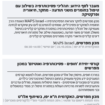
מעבר לסף הידוע: תהליכי פסיכותרפיה בשילוב עם
טיפול בחומרים משני תודעה - מחקר, תיאוריה
ופרקטיקה
מכון מפרשים לחקר והוראת הפסיכותרפיה ו- MAPS Israel האגודה הרב
תחומית למחקרים פסיכדליים, שמחים להזמינכם ליום עיון שיוקדש לבחינה
מעמיקה של תהליך הפסיכותרפיה במסגרת מחקרים קליניים בטיפול
משולב חומרים משני תודעה, באמצעות שילוב של מסגרות תיאורטיות,
דיונים קליניים ותיאורי מקרה מפורטים ממחקרים קליניים.
מכון מפרשים, MAPS Israel
האקדמית ת"א יפו | 23.10.2026 | יום שישי | 08:30-14:00
קורסי יחידת 'חופים - פסיכותרפיה ואוטיזם' במכון
מפרשים
במרכז חופים, מיסודן של אלו"ט ומכון מפרשים, תוכלו למצוא קורסים
המעניקים ידע מקיף ומעמיק בתחום הטיפול האינטגרטיבי בילדים,
מתבגרים ומבוגרים אוטיסטים - גישות טיפוליות מגוונות, מודלים עדכניים
והתערבויות לסוגיות מרכזיות העולות במסגרת טיפול רב ממדי במטופלים
ובני משפחותיהם.
מכון מפרשים, האקדמית ת"א יפו, בשיתוף אלו"ט
15% הנחת רישום עד 14/08 | 20% הנחה לחברי הפ"י (לקורסים מוכרים) |
לקורסים >>