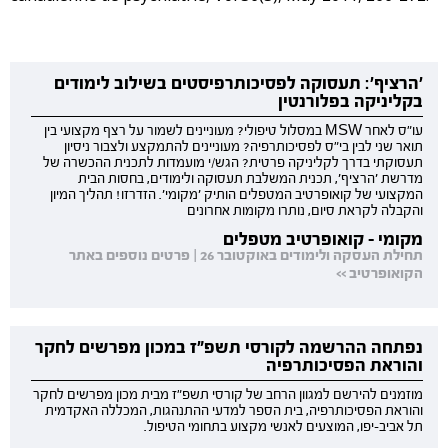
'הרציף': תעסוקה לפסיכותרפיסטים בשילוב לימודים
בקליניקה בפלורנטין
עו"ס לאחר MSW במסלול טיפולי? מעוניינים לשמור על רצף מקצועי בין
תואר שני לבין בי"ס לפסיכותרפיה? מעוניינים להתמקצע ולצבור ניסיון
תעסוקתי בדרך לקליניקה פרטית? הגש/י מועמדות לתכנית ההכשרה של
מדרשת 'הרציף', תכנית המשלבת תעסוקה ולימודים, בחסות הבית
המקצועי של קואופרטיב המטפלים הותיק 'מקומי'. הזדרזו! תהליך המיון
והקבלה לקראת סיום, נותרו מקומות אחרונים
מקומי - קואופרטיב מטפלים
תחילת העסקה ולימודים באוקטובר 26 | פרטים נוספים באתר
הקואופרטיב >>
נפתחה ההרשמה לקורסי תשפ"ז במכון מפרשים לחקר
והוראת הפסיכותרפיה
מוזמנים להירשם למגוון הרחב של קורסי תשפ"ז מבית מכון מפרשים לחקר
והוראת הפסיכותרפיה, בית הספר למדעי ההתנהגות, המכללה האקדמית
תל אביב-יפו, המוצעים לאנשי מקצוע בתחומי הטיפול.