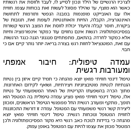
לצרכיו הרגשיים של הילד ונכון לסייע לו, לעבד ולווסת את רגשותיו
כאשר הוא מוצף, עד שהילד מסוגל לעשות זאת בכוחות עצמו. חווית
אלו עם האובייקט מופנמות במבנה הנפשי ותורמות לתחושת
האינטגרציה, הקבלה, החיות והאותנטיות. לעומת זאת, תגובות של
ביקורת, חוסר קבלה והיעדר יכולת לווסת את המצב הרגשי קשורות
בפסיכופתולוגיה: רגשות אינם נחווים עוד כמקור אינפורמציה וחיות
אלא כמקור לחרדה. בהתאם, מתפתחים מנגנוני הגנה כנגד הרגשות.
עם זאת, הפוטנציאל לחוות רגש בצורה בריאה יותר נותר קיים אם כי
חבוי.
עמדה טיפולית: חיבור אמפתי
ומעורבות רגשית
טיפול דינמי חוויתי מואץ יוצא מהנחה כי תמיד קיים איזון בין נטיות
הגנתיות לנטיות מוטיבציוניות ויצירתיות, ושואף לקידום האחרונות.
מתוך הכרה בהשפעתו הקריטית של האחר המשמעותי על נטיות
אלו, טיפול דינמי חוויתי מואץ מציע עמדה טיפולית בה המטפל הוא
תומך, מתקף ומעורב רגשית החל ממפגשי הטיפול הראשונים, ומכוון
ליצירת קשר רגשי משמעותי עם המטופל. עמדה זו דורשת התכווננות
לחווית המטופל ונוכחות רגשית: טיפול דינמי חוויתי מואץ יוצא
מהנחה כי בדידות לנוכח כאב רגשי היא מקור הפסיכופתולוגיה ולכן
המטפל מכוון את עצמו להיות עם המטופל באופן עמוק.