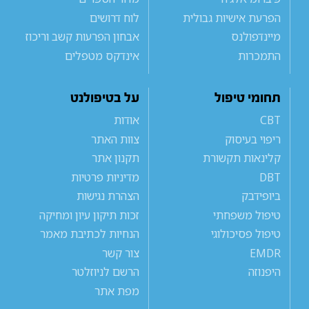
הפרעת אישיות גבולית
לוח דרושים
מיינדפולנס
אבחון הפרעות קשב וריכוז
התמכרות
אינדקס מטפלים
תחומי טיפול
על בטיפולנט
CBT
אודות
ריפוי בעיסוק
צוות האתר
קלינאות תקשורת
תקנון אתר
DBT
מדיניות פרטיות
ביופידבק
הצהרת נגישות
טיפול משפחתי
זכות תיקון עיון ומחיקה
טיפול פסיכולוגי
הנחיות לכתיבת מאמר
EMDR
צור קשר
היפנוזה
הרשם לניוזלטר
מפת אתר