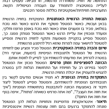
התחושה של חוויה משוחררת מרגשות, וזו מביאה פעמים רבות
לעלייה במוטיבציה להתמודד עם העבודה הטיפולית הקשה.
התערבויות חוויתיות/אפקטיביות כוללות מספר היבטים:
הנגשת החוויה הרגשית האותנטית
: התמקדות בחוויה הרגשית
בכאן ועכשיו, כאשר המטפל משקף את הרגש כאשר הוא נוכח
במלואו, מכיר בו ומעצים אותו כאשר הוא נוכח באופן מרומז וחלקי,
ומעודד ומכווין את עליית הרגש כאשר המטופל מנותק ממנו. כך,
המטפל מסייע בהקניית משמעות ותוקף לחוויה הרגשית ומסייע
למטופל להישאר עמה למרות שהוא רגיל להימנע מרגשותיו.
שיום והכרה בחוויה האפקטיבית
: המטפל מכיר ומציע שם לחוויתו
הרגשית של המטופל ולתגובותיו הפיסיות (דמעות, אגרוף היד)
במטרה להרחיב את מודעותו לרגשותיו וכך לסייע לו לווסת אותם.
הכוונה לספציפיות ומתן פרטים
: המטפל מכוון את המטופל
לספר בפירוט רב על חוויותיו ועל התחושות הנלוות להן במטרה
להנגיש ולהעמיק את יכולת החוויה הרגשית.
התמקדות בחוויה הגופנית
: לא תמיד אנשים מודעים לקשר בין
תגובותיהם הגופניות לרגשותיהם, והמטפל מסייע למטופל ליצור
חיבור זה באמצעות הכוונה להתבוננות בתחושותיו הגופניות ("איך
את חווה את העצב?", "מה אתה מרגיש כשאתה 'מתוח'?, איפה בגוף
את חווה את החום?).
תיאור
- אינטראקציות מדומיינות והחוויות הנלוות להן: המטופל
מונחה להתמקד ברגעים בהם חווה עוצמות רגשיות אינטנסיביות