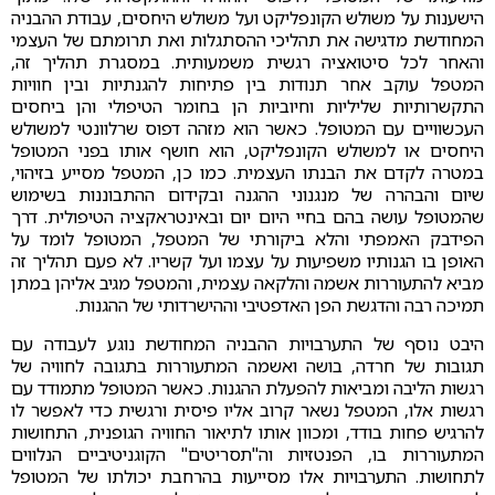
הישענות על משולש הקונפליקט ועל משולש היחסים, עבודת ההבניה
המחודשת מדגישה את תהליכי ההסתגלות ואת תרומתם של העצמי
והאחר לכל סיטואציה רגשית משמעותית. במסגרת תהליך זה,
המטפל עוקב אחר תנודות בין פתיחות להגנתיות ובין חוויות
התקשרותיות שליליות וחיוביות הן בחומר הטיפולי והן ביחסים
העכשוויים עם המטופל. כאשר הוא מזהה דפוס שרלוונטי למשולש
היחסים או למשולש הקונפליקט, הוא חושף אותו בפני המטופל
במטרה לקדם את הבנתו העצמית. כמו כן, המטפל מסייע בזיהוי,
שיום והבהרה של מנגנוני ההגנה ובקידום ההתבוננות בשימוש
שהמטופל עושה בהם בחיי היום יום ובאינטראקציה הטיפולית. דרך
הפידבק האמפתי והלא ביקורתי של המטפל, המטופל לומד על
האופן בו הגנותיו משפיעות על עצמו ועל קשריו. לא פעם תהליך זה
מביא להתעוררות אשמה והלקאה עצמית, והמטפל מגיב אליהן במתן
תמיכה רבה והדגשת הפן האדפטיבי וההישרדותי של ההגנות.
היבט נוסף של התערבויות ההבניה המחודשת נוגע לעבודה עם
תגובות של חרדה, בושה ואשמה המתעוררות בתגובה לחוויה של
רגשות הליבה ומביאות להפעלת ההגנות. כאשר המטופל מתמודד עם
רגשות אלו, המטפל נשאר קרוב אליו פיסית ורגשית כדי לאפשר לו
להרגיש פחות בודד, ומכוון אותו לתיאור החוויה הגופנית, התחושות
המתעוררות בו, הפנטזיות וה"תסריטים" הקוגניטיביים הנלווים
לתחושות. התערבויות אלו מסייעות בהרחבת יכולתו של המטופל