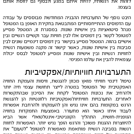
לזהות את רגשותיו, להיות איתם במגע ולבסוף גם לווסת אותם
בעצמו.
היבט נוסף של התערבויות ההבניה המחודשת מבוססים על עבודה
עם הדפוסים ההתייחסותיים המתבטאת בחקירת האופן בו המטופל
מנהל סיטואציות בין אישיות שונות. במסגרת זו, המטפל מסייע
למטופל לקשר בין דפוסים אלו לבין חוויות עבר וקשיים רגשיים ובין
אישיים בהווה. המטפל מסייע בקישור בין דפוסים דינמיים שונים לבין
סביבות בין אישיות שונות, כאשר קישור זה מקנה משמעות רגשית
לחוויות רגשיות ובין אישיות שונות ומסייע למטופל לבסס יכולת
עצמאית להבין את עולמו הפנימי.
התערבויות חוויותיות/אפקטיביות
טיפול דינמי חוויתי מואץ מכוון להנגשת, וויסות והעמקת החוויה
האפקטיבית של המטופל במטרה לייצר תחושת עצמי חיה יותר
ולהרחיב את נכונות המטופל לקחת את הסיכון שבהתקשרות
לאחרים. התערבויות חוויתיות/אפקטיביות רלוונטיות הן להנגשת
הרגש במקומות בהם אינו נגיש והן להעמקתו ולהרחבת אפשרות
לעבוד איתו כאשר הוא מתעורר. באמצעות התמקדות בחוויה
הגופנית-חושית, התהליך הקוגניטיבי-אינטלטואלי אשר הביא
להיווצרות ההגנות משוכך והרגש הופך נגיש יותר. האפשרות לחוות
רגשות בסביבה רגשית מותאמת מאפשרת למטופל "לטעום" את