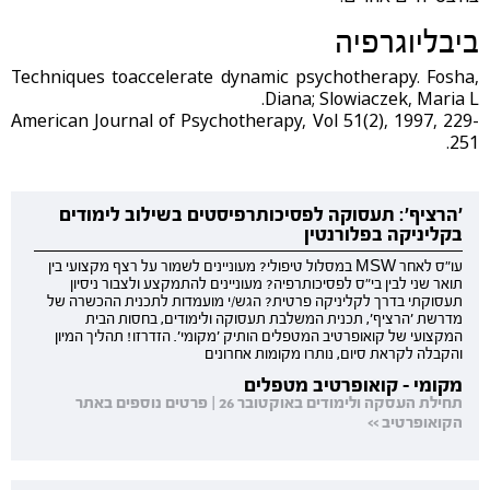
ביבליוגרפיה
Techniques toaccelerate dynamic psychotherapy. Fosha,
Diana; Slowiaczek, Maria L.
American Journal of Psychotherapy, Vol 51(2), 1997, 229-
251.
'הרציף': תעסוקה לפסיכותרפיסטים בשילוב לימודים
בקליניקה בפלורנטין
עו"ס לאחר MSW במסלול טיפולי? מעוניינים לשמור על רצף מקצועי בין
תואר שני לבין בי"ס לפסיכותרפיה? מעוניינים להתמקצע ולצבור ניסיון
תעסוקתי בדרך לקליניקה פרטית? הגש/י מועמדות לתכנית ההכשרה של
מדרשת 'הרציף', תכנית המשלבת תעסוקה ולימודים, בחסות הבית
המקצועי של קואופרטיב המטפלים הותיק 'מקומי'. הזדרזו! תהליך המיון
והקבלה לקראת סיום, נותרו מקומות אחרונים
מקומי - קואופרטיב מטפלים
תחילת העסקה ולימודים באוקטובר 26 | פרטים נוספים באתר
הקואופרטיב >>