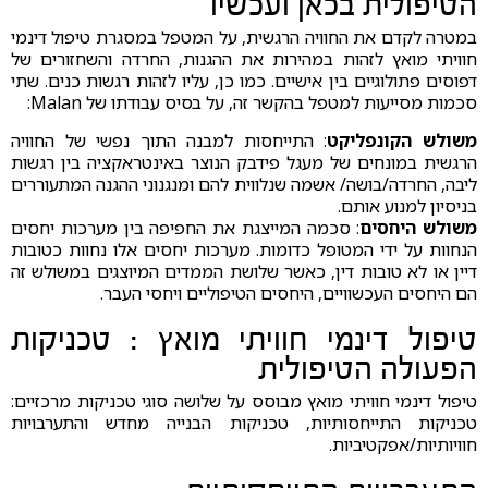
הטיפולית בכאן ועכשיו
במטרה לקדם את החוויה הרגשית, על המטפל במסגרת טיפול דינמי
חוויתי מואץ לזהות במהירות את ההגנות, החרדה והשחזורים של
דפוסים פתולוגיים בין אישיים. כמו כן, עליו לזהות רגשות כנים. שתי
סכמות מסייעות למטפל בהקשר זה, על בסיס עבודתו של Malan:
משולש הקונפליקט
: התייחסות למבנה התוך נפשי של החוויה
הרגשית במונחים של מעגל פידבק הנוצר באינטראקציה בין רגשות
ליבה, החרדה/בושה/ אשמה שנלווית להם ומנגנוני ההגנה המתעוררים
בניסיון למנוע אותם.
משולש היחסים
: סכמה המייצגת את החפיפה בין מערכות יחסים
הנחוות על ידי המטופל כדומות. מערכות יחסים אלו נחוות כטובות
דיין או לא טובות דין, כאשר שלושת הממדים המיוצגים במשולש זה
הם היחסים העכשוויים, היחסים הטיפוליים ויחסי העבר.
טיפול דינמי חוויתי מואץ : טכניקות
הפעולה הטיפולית
טיפול דינמי חוויתי מואץ מבוסס על שלושה סוגי טכניקות מרכזיים:
טכניקות התייחסותיות, טכניקות הבנייה מחדש והתערבויות
חוויותיות/אפקטיביות.