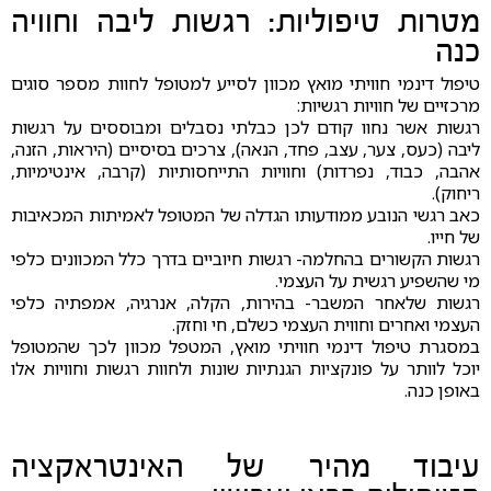
מטרות טיפוליות: רגשות ליבה וחוויה
כנה
טיפול דינמי חוויתי מואץ מכוון לסייע למטופל לחוות מספר סוגים
מרכזיים של חוויות רגשיות:
רגשות אשר נחוו קודם לכן כבלתי נסבלים ומבוססים על רגשות
ליבה (כעס, צער, עצב, פחד, הנאה), צרכים בסיסיים (היראות, הזנה,
אהבה, כבוד, נפרדות) וחוויות התייחסותיות (קרבה, אינטימיות,
ריחוק).
כאב רגשי הנובע ממודעותו הגדלה של המטופל לאמיתות המכאיבות
של חייו.
רגשות הקשורים בהחלמה- רגשות חיוביים בדרך כלל המכוונים כלפי
מי שהשפיע רגשית על העצמי.
רגשות שלאחר המשבר- בהירות, הקלה, אנרגיה, אמפתיה כלפי
העצמי ואחרים וחווית העצמי כשלם, חי וחזק.
במסגרת טיפול דינמי חוויתי מואץ, המטפל מכוון לכך שהמטופל
יוכל לוותר על פונקציות הגנתיות שונות ולחוות רגשות וחוויות אלו
באופן כנה.
עיבוד מהיר של האינטראקציה