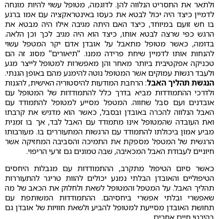
ולתאר את התסריט הנלווה להן. לדוגמה, מטופל עשוי להיות מונחה
לדמיין כיצד היה יכול לבטא את כעסו באינטראקציה עם אמו ברגע
בו חש זועם במיוחד, כיצד האם היתה מגיבה אילו היה מבטא את
הרגש כפי שרצה לבטא אותו, כיצד הוא היה מגיב לכך וכן הלאה.
בדומה, כאשר מטופל מתאבל על אובדן אדם יקר המטפל עשוי
להנחות אותו לדמיין שיחת פרידה ממנו. "תיאורים" מסוג זה הם
טכניקה אפקטיבית ביותר מאחר והן מאפשרות למטופל לייצר מגע
ולעבד רגשות עמוקים אשר המטופל נוטה להימנע מהם באופן הגנתי.
הנגשת תהליך האבל
: הרחבת המודעות להיסטוריה האישית, להגנות
ולדרכי ההתמודדות מביא בדרך כלל להתמודדות של המטופל עם
אובדנים ועם סבל שחווה. המטפל מסייע למטופל להתמודד עם
האבל הנלווה להכרה באובדן ובסבל, כאשר הוא מדגיש את קרבתו
ואת העובדה שהמטופל אינו מתמודד עם האבל לבד, אך בו זמנית
מביע אמון ביכולתו להתמודד עם הרגשות המתעוררים בו. מעורבותו
הרגשית של המטפל מספקת את התמיכה והסביבה המחזיקה אשר
חיוניים לעבודת האבל המכאיבה, שבה טמונים גם זרעי הריפוי.
כאשר סיום הטיפול מתקרב, ההתמודדות עם מגבלות היחסים
הטיפוליים והאובדן הבלתי נמנע יכולים להוות טריגר להתעוררות
תהליך האבל. על המטפל והמטופל לשאת ולחלוק את הכאב של מה
שאפשרי ובלתי אפשרי ביחסיהם. ההתמודדות המשותפת עם
תחושת האובדן מסייעת למטופל להביע ולשאת חוויות של אובדן גם
בהיבטי חיים אחרים.