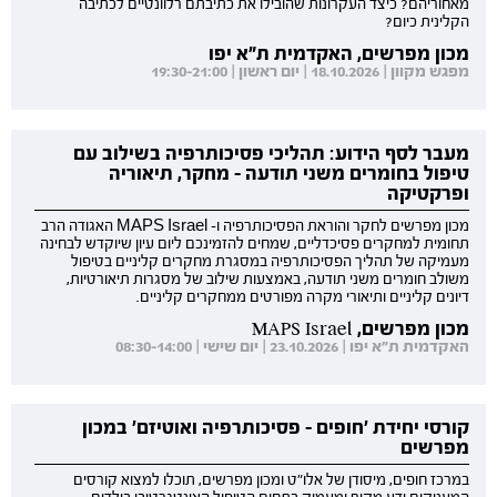
מאחוריהם? כיצד העקרונות שהובילו את כתיבתם רלוונטיים לכתיבה
הקלינית כיום?
מכון מפרשים, האקדמית ת"א יפו
מפגש מקוון | 18.10.2026 | יום ראשון | 19:30-21:00
מעבר לסף הידוע: תהליכי פסיכותרפיה בשילוב עם
טיפול בחומרים משני תודעה - מחקר, תיאוריה
ופרקטיקה
מכון מפרשים לחקר והוראת הפסיכותרפיה ו- MAPS Israel האגודה הרב
תחומית למחקרים פסיכדליים, שמחים להזמינכם ליום עיון שיוקדש לבחינה
מעמיקה של תהליך הפסיכותרפיה במסגרת מחקרים קליניים בטיפול
משולב חומרים משני תודעה, באמצעות שילוב של מסגרות תיאורטיות,
דיונים קליניים ותיאורי מקרה מפורטים ממחקרים קליניים.
מכון מפרשים, MAPS Israel
האקדמית ת"א יפו | 23.10.2026 | יום שישי | 08:30-14:00
קורסי יחידת 'חופים - פסיכותרפיה ואוטיזם' במכון
מפרשים
במרכז חופים, מיסודן של אלו"ט ומכון מפרשים, תוכלו למצוא קורסים