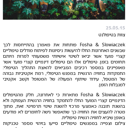
25.05.15
צוות בטיפולנט
Fosha & Slowiaczek פותחות את מאמרן בהתייחסות לכך
שבשנים האחרונות החלו להיעשות ניסיונות לפיתוח מודלים טיפוליים
קצרי מועד אשר יביאו לשינוי אישיותי משמעותי למרות היותם
תחומים בזמן. טיפולים אלו הם טיפולים דינמיים קצרי מועד אשר
מאופיינים במספר רכיבים המביאים להאצת התהליך הטיפולי:
התמקדות בחוויה הרגשית במפגש הטיפולי, רמת אקטיביות גבוהה
של המטפל, עידוד שיתוף הפעולה של המטופל וקשב אקטיבי
למגבלות הזמן.
Fosha & Slowiaczek מתארות כי לאחרונה, חלק מהטיפולים
הדינמיים קצרי המועד החלו להתמקד בחוויה הרגשית העמוקה ולא
בהשגת תובנה כאמצעי מרכזי להשגת שינוי תרפויטי. זאת, מתוך
מטרה להעצים את החוויה כך שתאפשר גישה לחומרים לא מודעים
באופן שיביא לחוויה רגשית טיפולית.
צילום וצפייה במפגשים טיפוליים סייעו בזיהוי מספר טכניקות