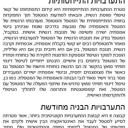
התערבויות התייחסותיות
מטרת ההתערבויות ההתייחסותיות היא קידום התפתחותו של קשר
טיפולי מווסת רגשית, והבאתו למודעות המטופל תוך התמקדות
בחוויה ההתייחסותית של המטפל והמטופל. מעורבותו הרגשית של
המטפל והאמפתיה שלו מובעות בדרכים שונות שביניהן ביטוי
אמפתיה ישירה וחשיפה של תגובות רגשיות אישיות. במקביל,
המטפל בודק את תגובתו הרגשית של המטופל למעורבותו הרגשית,
מאחר ולמטופלים רבים יש קושי בקבלת אמפתיה, אכפתיות וקרבה
רגשית. תגובת המטופל, בין אם היא חיובית ובין אם היא שלילית,
הופכת למוקד הטיפול ומספקת הזדמנות לחקירת של כוחותיו ופחדיו
של המטופל ביחסים בין אישיים. היבטים ייחודיים לטיפול דינמי
חוויתי מואץ בהקשר זה הם הדגשת כוחותיו והישגיו של המטופל גם
כאשר אלו מצומצמים יחסית, וביטויי אמפתיה ישירים המעבירים
מסר ברור וישיר מאוד לגבי הבנתה והאמפתיה של המטפלת. כמו כן,
טיפול דינמי חוויתי מואץ מדגיש את שיתוף הפעולה של המטופל עם
המטפל, ואת קומפוטנטיות והתרומה שלו לתהליך הטיפולי
ולהתקדמותו האישית.
התערבויות הבניה מחודשת
קבוצה זו היא קבוצת ההתערבויות הקוגניטיבית ביותר, אשר מטרתה
לסייע למטפל לעבד את האינטראקציה הבין אישית ולקדם את
מודעותו של המטופל לדפוסי החוויה וההתקשרות שלו. מתוך