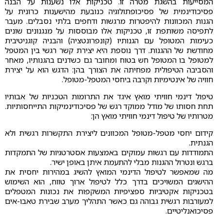
המסייעות בהשגת מטרה זו. טכניקות אלו נשענות על הבנה
פסיכודינמית של פסיכופתולוגיה כנובעת מהישענות כרונית על
הגנות המכוונות להיפטרות מרגשות ודחפים בלתי נסבלים. מעבר
לתפיסה משותפת זו, טכניקות אלו מבוססות על מנגנונים שונים
כעימות המטופל עם הגנותיו (קונפרונטציה) והבניה קוגניטיבית
מחודשת של ההגנות. דרך נוספת היא יצירת קשר רגשי בין המטפל
למטופל בו המטופל חש בטוח ומחובר גם כשדנים בהגנותיו, מאחר
והסביבה הטיפולית מפחיתה את הצורך בהן: הדגש הוא על יצירת
חוויה של אינטימיות וקרבה ביחסי המטפל-מטופל.
טיפול דינמי חוויתי מואץ איגד את התרומות הטכניות של אבותיו
תחת חסותו של מודל ממוקד רגש של פסיכודינמיקות התייחסותיות.
מטרותיו של טיפול דינמי חוויתי מואץ הן:
קידום יחסי מטפל-מטופל המכוונים ליצירת התקשרות רגשית ולא
הגנתית.
התמודדות עם רגשות עמוקים באמצעות אסטרטגיות של התמקדות
ברגש ונטרול ההגנות מבלי להתעמת איתן באופן ישיר.
מה שמאפשר לטיפול הדינמי המואץ להשיג במהירות יחסית את
ההישגים המשויכים בדרך כלל לטיפול ארוך טווח, הוא השימוש
בטכניקות אקטיביות ספציפיות המשקפות את נכונות המטפלים
למעורבות רגשית גבוהה גם כאשר התהליך מערב שבירת טאבו-אים
פסיכואנליטיים.