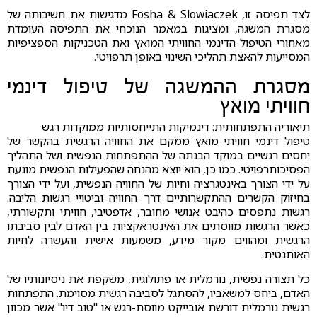
לצד תפיסה זו, Fosha & Slowiaczek מדגישות את חשיבותה של
מסגרת המשגה, ומציגות במאמר הנוכחי את התפיסה העומדת
מאחורי הטיפול הדינמי החוויתי המואץ ואת הטכניקות הספציפיות
המסייעות להאצת תהליכי השינוי באופן תרפויטי.
מסגרת ההמשגה של טיפול דינמי
חוויתי מואץ
תיאוריה התפתחותית: דינמיקות התייחסותיות ממוקדות רגש
טיפול דינמי חוויתי מואץ ממקם את החוויה הרגשית בהקשר של
יחסים רגשיים במוקד הבנתה של ההתפתחות הנפשית ושל התהליך
הפסיכותרפויטי. כמו כן, הוא יוצא מהנחה שהפעילות הנפשית מונעת
על ידי הצורך באינטגרציה וחיות של החוויה הנפשית, ועל ידי הצורך
בחיזוק הקשרים ההתקשרותיים דרך החוויה וביטויי רגשות הליבה.
רגשות נתפסים כהיבט אנושי מחובר, אדפטיבי, חוויתי ותקשורתי,
כאשר הרגשות מווסתים את האינטראקציות בין האדם לבין סביבתו
הרגשית ומהווים מקור מידע, משמעות אישית והעשרה לחיות
האותנטית.
כל תצורה נפשית, נורמלית או פתולוגית, משקפת את ניסיונותיו של
האדם, ביחס למשאביו, להסתגל לסביבה רגשית מסוימת. התפתחות
רגשית נורמלית דורשת אובייקט מווסת-רגש או "טוב דיו" אשר מכוון