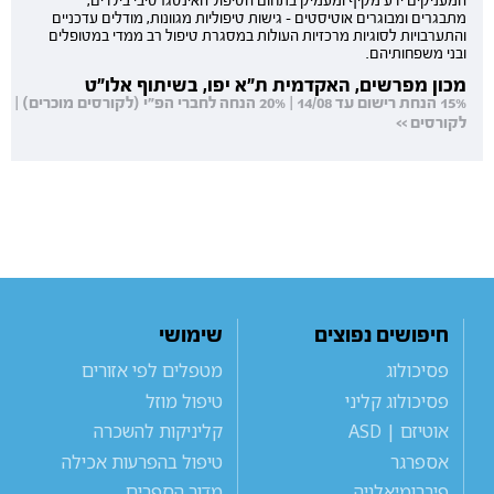
המעניקים ידע מקיף ומעמיק בתחום הטיפול האינטגרטיבי בילדים,
מתבגרים ומבוגרים אוטיסטים - גישות טיפוליות מגוונות, מודלים עדכניים
והתערבויות לסוגיות מרכזיות העולות במסגרת טיפול רב ממדי במטופלים
ובני משפחותיהם.
מכון מפרשים, האקדמית ת"א יפו, בשיתוף אלו"ט
15% הנחת רישום עד 14/08 | 20% הנחה לחברי הפ"י (לקורסים מוכרים) |
לקורסים >>
חיפושים נפוצים
שימושי
פסיכולוג
מטפלים לפי אזורים
פסיכולוג קליני
טיפול מוזל
אוטיזם | ASD
קליניקות להשכרה
אספרגר
טיפול בהפרעות אכילה
פיברומיאלגיה
מדור הספרים