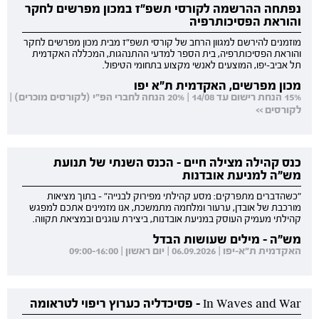
נפתחה ההרשמה לקורסי תשפ"ז במכון מפרשים לחקר
והוראת הפסיכותרפיה
מוזמנים להירשם למגוון הרחב של קורסי תשפ"ז מבית מכון מפרשים לחקר
והוראת הפסיכותרפיה, בית הספר למדעי ההתנהגות, המכללה האקדמית
תל אביב-יפו, המוצעים לאנשי מקצוע בתחומי הטיפול.
מכון מפרשים, האקדמית ת"א יפו
15% הנחת רישום עד 14/08 | 20% הנחה לחברי הפ"י (לקורסים מוכרים) |
לקורסים >>
כנס קהילה מצילה חיים - הכנס השנתי של תנועת
מש"ה למניעת אובדנות
"כשהדברים מתפרקים: מסע קהילתי מפירוק לבנייה" - בתוך מציאות
מורכבת של אובדן, ערעור ומלחמה מתמשכת, אנו מזמינים אתכם למפגש
קהילתי מעמיק העוסק במניעת אובדנות, ביצירת עוגנים ובמציאת תקווה.
מש"ה - מילים שעושות הבדל
האקדמית ת"א-יפו | 06.09.2026 | יום ראשון | 09:00-16:00
In Waves and War - פסיכדליה כערוץ ריפוי לטראומה