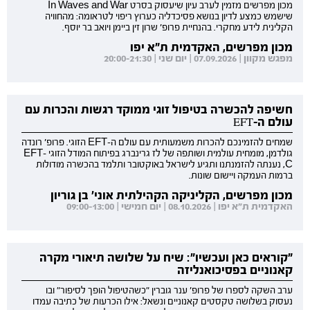
מכון מפרשים מזמין לערב עיון שיעסוק בסרט In Waves and War
שישמש כמצע לדיון בנושא פסיכדליה כערוץ ריפוי לטראומה: מהחוויה
הקלינית לידע מחקרי. בהנחיית פרופ' שרון זין ביימן ויואב בר יוסף.
מכון מפרשים, האקדמית ת"א יפו
מפגש מקוון | 07.09.2026 | יום שני | 20:00-21:30
חשיפה להכשרה בטיפול זוגי ממוקד רגשות והכרות עם
עולם ה-EFT
שמחים להזמינכם להכרות משמעותית עם עולם ה-EFT הזוגי. פרופ' רונדה
גולדמן, מומחית עולמית ושותפה של לז גרינברג בפיתוח המודל הזוגי EFT-
C, נענתה להזמנתנו ותגיע לישראל באוקטובר ותלמד בהכשרה מודולות
ברמות העמקה ויישום שונות.
מכון מפרשים, הקליניקה הקהילתית אוני' בן גוריון
האקדמית ת"א יפו | 08.10.2026 | יום חמישי | 09:00-13:00
"קוראים כאן ועכשיו": שיח על שלושה תיאורי מקרה
קאנוניים בפסיכואנליזה
ערב השקה לספרו של פרופ' ענר גוברין "כשהטיפול הופך לסיפור" ובו
נעסוק בשלושה טקסטים קאנוניים ונשאל: אילו הכרעות של כתיבה עמדו