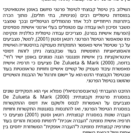
השילוב בין טיפול קבוצתי לטיפול פרטני מיושם באופן אינטואיטיבי
במוסדות טיפוליים רבים (פנימיות, בתי חולים), מתוך הכרה
ביתרונות הייחודיים לכל אחד מהמודלים הטיפוליים ובכך שמצבי
משבר וסיכון ו/או עבודה עם מטופלים בעלי ארגוני אישיות מסוימים
(הפרעות אישיות בפרט), מצריכים עבודה טיפולית כוללנית ומקיפה
מזו שמאפשר הטיפול הפרטני. רוטאן וסטון (2001), למשל, מצביעים
על כך שטיפול אישי מאפשר התמקדות מעמיקה בהיסטוריה האישית
והאסוציאציות החופשיות בעוד שבקבוצה ניתן לזהות דפוסי
אינטראקציות בין אישיות ומנגנוני הגנה מגוונים באופן ישיר ו"חי".
בדומה, (De Zulueta & Mark (2000 מציעים כי תרפיה אישית
מאפשרת עיבוד מעמיק של קשיים אישיים וחוויות טראומטיות בעוד
שבטיפול הקבוצתי הדגש הוא על יישום ותרגול של ההבנות והשינויים
שהושגו בטיפול הפרטני.
ההיבט ההעברתי (טראנספרנסיאלי) ממלא אף הוא תפקידים שונים
במסגרת פרטנית וקבוצתית: De Zulueta & Mark (2000)
מצביעים על האפשרות לבסס ולשקם את דפוס ההתקשרות
במסגרת הטיפול הפרטני, ואז להתנסות בסגנונות התקשרות וחוויות
העברה שונות במסגרת קבוצתית. רוטאן וסטון (2001) מציעים כי
תרפיה אישית מזמינה "העברה אנכית" לדמויות סמכות והורים בעוד
שתרפיה קבוצתית מזמינה ל"העברה אופקית" המשחזרת יחסים בין
אחים ומול קבוצת השווים.