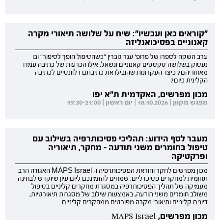
"קוראים כאן ועכשיו": שיח על שלושה תיאורי מקרה
קאנוניים בפסיכואנליזה
ערב השקה לספרו של פרופ' ענר גוברין "כשהטיפול הופך לסיפור" ובו
נעסוק בשלושה טקסטים קאנוניים ונשאל: אילו הכרעות של כתיבה עמדו
מאחוריהם? כיצד העקרונות שהובילו את כתיבתם רלוונטיים לכתיבה
הקלינית כיום?
מכון מפרשים, האקדמית ת"א יפו
מפגש מקוון | 18.10.2026 | יום ראשון | 19:30-21:00
מעבר לסף הידוע: תהליכי פסיכותרפיה בשילוב עם
טיפול בחומרים משני תודעה - מחקר, תיאוריה
ופרקטיקה
מכון מפרשים לחקר והוראת הפסיכותרפיה ו- MAPS Israel האגודה הרב
תחומית למחקרים פסיכדליים, שמחים להזמינכם ליום עיון שיוקדש לבחינה
מעמיקה של תהליך הפסיכותרפיה במסגרת מחקרים קליניים בטיפול
משולב חומרים משני תודעה, באמצעות שילוב של מסגרות תיאורטיות,
דיונים קליניים ותיאורי מקרה מפורטים ממחקרים קליניים.
מכון מפרשים, MAPS Israel