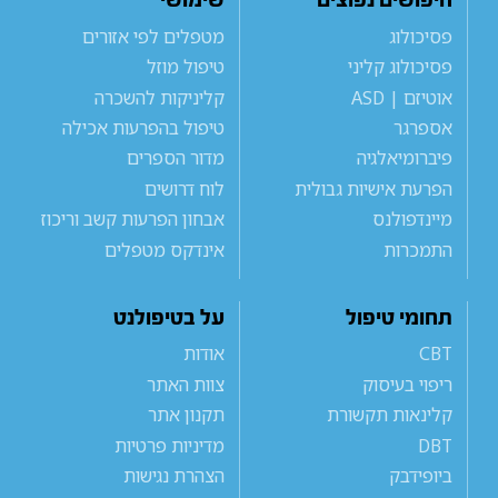
חיפושים נפוצים
שימושי
פסיכולוג
מטפלים לפי אזורים
פסיכולוג קליני
טיפול מוזל
אוטיזם | ASD
קליניקות להשכרה
אספרגר
טיפול בהפרעות אכילה
פיברומיאלגיה
מדור הספרים
הפרעת אישיות גבולית
לוח דרושים
מיינדפולנס
אבחון הפרעות קשב וריכוז
התמכרות
אינדקס מטפלים
תחומי טיפול
על בטיפולנט
CBT
אודות
ריפוי בעיסוק
צוות האתר
קלינאות תקשורת
תקנון אתר
DBT
מדיניות פרטיות
ביופידבק
הצהרת נגישות