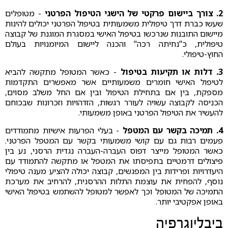
2. צורך ביישום פרקטי של הישגי הטיפול הפרטני
- מטופלים
שעשו כברת דרך טיפולית משמעותית בטיפול הפרטני יכולים להינות
מיישום התובנות שנרכשו בטיפול האישי במסגרת המוגנת של קבוצה
טיפולית, כ"נחיתה רכה" והכנה ליישום המיומנויות בעולם
החוץ-טיפולי.
3. דלות או תקיעות בטיפול
- כאשר המטופל מתקשה להביא
לטיפול האישי חומרים משמעותיים אשר מאפשרים התקדמות
מספקת, בין אם בתחילת הטיפול ובין אם החל משלב מסוים,
הכניסה לקבוצה עשויה לעורר רגשות, הזדהויות וזכרונות שבכוחם
להעשיר את הטיפול הפרטני באופן משמעותי.
4. תמיכה בקשר עם המטפל
- בעלי הפרעות אישיות מתמודדים
פעמים רבות גם עם קושי משמעותי בקשר עם המטפל הפרטני.
כאשר המטופל מייצר דפוס העברה-העברה נגדית הרסני, נע בין
פיצולים דרמטיים בתפיסתו את המטפל או מתקשה להתמודד עם
היעדרויות ופרידות בין המפגשים, קבוצה יכולה להציע מענה טיפולי
נוסף, להפחית את עוצמת התלות ההרסנית, להרחיב את מערכת
התמיכה של המטופל וכך לאפשר למטופל להשתמש בטיפול האישי
באופן אפקטיבי יותר.
ביבליוגרפיה