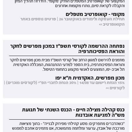
המקצועי של קואופרטיב המטפלים הותיק 'מקומי'. הזדרזו! תהליך המיון
והקבלה לקראת סיום, נותרו מקומות אחרונים
מקומי - קואופרטיב מטפלים
תחילת העסקה ולימודים באוקטובר 26 | פרטים נוספים באתר
הקואופרטיב >>
נפתחה ההרשמה לקורסי תשפ"ז במכון מפרשים לחקר
והוראת הפסיכותרפיה
מוזמנים להירשם למגוון הרחב של קורסי תשפ"ז מבית מכון מפרשים לחקר
והוראת הפסיכותרפיה, בית הספר למדעי ההתנהגות, המכללה האקדמית
תל אביב-יפו, המוצעים לאנשי מקצוע בתחומי הטיפול.
מכון מפרשים, האקדמית ת"א יפו
15% הנחת רישום עד 14/08 | 20% הנחה לחברי הפ"י (לקורסים מוכרים) |
לקורסים >>
כנס קהילה מצילה חיים - הכנס השנתי של תנועת
מש"ה למניעת אובדנות
"כשהדברים מתפרקים: מסע קהילתי מפירוק לבנייה" - בתוך מציאות
מורכבת של אובדן, ערעור ומלחמה מתמשכת, אנו מזמינים אתכם למפגש