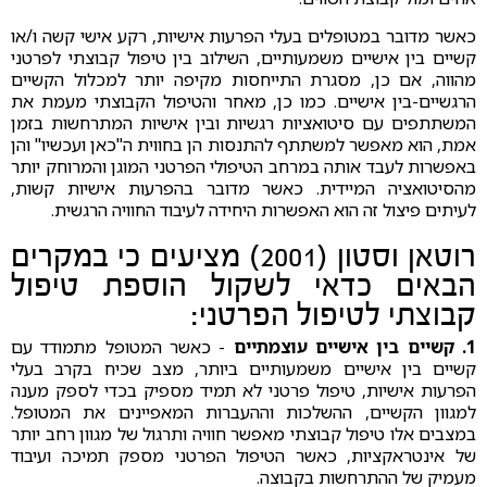
כאשר מדובר במטופלים בעלי הפרעות אישיות, רקע אישי קשה ו/או
קשיים בין אישיים משמעותיים, השילוב בין טיפול קבוצתי לפרטני
מהווה, אם כן, מסגרת התייחסות מקיפה יותר למכלול הקשיים
הרגשיים-בין אישיים. כמו כן, מאחר והטיפול הקבוצתי מעמת את
המשתתפים עם סיטואציות רגשיות ובין אישיות המתרחשות בזמן
אמת, הוא מאפשר למשתתף להתנסות הן בחווית ה"כאן ועכשיו" והן
באפשרות לעבד אותה במרחב הטיפולי הפרטני המוגן והמרוחק יותר
מהסיטואציה המיידית. כאשר מדובר בהפרעות אישיות קשות,
לעיתים פיצול זה הוא האפשרות היחידה לעיבוד החוויה הרגשית.
רוטאן וסטון (2001) מציעים כי במקרים
הבאים כדאי לשקול הוספת טיפול
קבוצתי לטיפול הפרטני:
1. קשיים בין אישיים עוצמתיים
- כאשר המטופל מתמודד עם
קשיים בין אישיים משמעותיים ביותר, מצב שכיח בקרב בעלי
הפרעות אישיות, טיפול פרטני לא תמיד מספיק בכדי לספק מענה
למגוון הקשיים, ההשלכות וההעברות המאפיינים את המטופל.
במצבים אלו טיפול קבוצתי מאפשר חוויה ותרגול של מגוון רחב יותר
של אינטראקציות, כאשר הטיפול הפרטני מספק תמיכה ועיבוד
מעמיק של ההתרחשות בקבוצה.