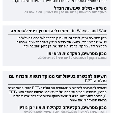
קהילתי מעמיק העוסק במניעת אובדנות, ביצירת עוגנים ובמציאת תקווה.
מש"ה - מילים שעושות הבדל
האקדמית ת"א-יפו | 06.09.2026 | יום ראשון | 09:00-16:00
In Waves and War - פסיכדליה כערוץ ריפוי לטראומה
מכון מפרשים מזמין לערב עיון שיעסוק בסרט In Waves and War
שישמש כמצע לדיון בנושא פסיכדליה כערוץ ריפוי לטראומה: מהחוויה
הקלינית לידע מחקרי. בהנחיית פרופ' שרון זין ביימן ויואב בר יוסף.
מכון מפרשים, האקדמית ת"א יפו
מפגש מקוון | 07.09.2026 | יום שני | 20:00-21:30
חשיפה להכשרה בטיפול זוגי ממוקד רגשות והכרות עם
עולם ה-EFT
שמחים להזמינכם להכרות משמעותית עם עולם ה-EFT הזוגי. פרופ' רונדה
גולדמן, מומחית עולמית ושותפה של לז גרינברג בפיתוח המודל הזוגי EFT-
C, נענתה להזמנתנו ותגיע לישראל באוקטובר ותלמד בהכשרה מודולות
ברמות העמקה ויישום שונות.
מכון מפרשים, הקליניקה הקהילתית אוני' בן גוריון
האקדמית ת"א יפו | 08.10.2026 | יום חמישי | 09:00-13:00