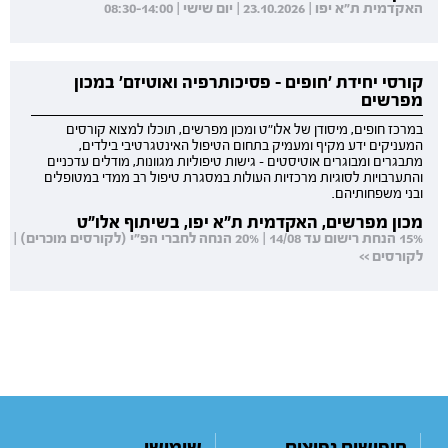
האקדמית ת"א יפו | 23.10.2026 | יום שישי | 08:30-14:00
קורסי יחידת 'חופים - פסיכותרפיה ואוטיזם' במכון
מפרשים
במרכז חופים, מיסודן של אלו"ט ומכון מפרשים, תוכלו למצוא קורסים
המעניקים ידע מקיף ומעמיק בתחום הטיפול האינטגרטיבי בילדים,
מתבגרים ומבוגרים אוטיסטים - גישות טיפוליות מגוונות, מודלים עדכניים
והתערבויות לסוגיות מרכזיות העולות במסגרת טיפול רב ממדי במטופלים
ובני משפחותיהם.
מכון מפרשים, האקדמית ת"א יפו, בשיתוף אלו"ט
15% הנחת רישום עד 14/08 | 20% הנחה לחברי הפ"י (לקורסים מוכרים) |
לקורסים >>