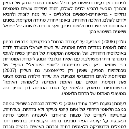
לפרות בגין בעיות רפואיות אך בגלל האתוס היהודי החזק של הרצון
והצורך הנפשי להביא ילדים לעולם, זוגות ויחידים עושים מאמצים
גדולים - בריאותיים-רפואיים וכלכליים - על מנת לזכות ולהביא
ילדים לעולם. ההלכה היהודית, באופן ייחודי, מתירה ומקדמת בשנים
האחרונות שימוש בטכנולוגיות פריון, ואף זו סיבה להיותה של ישראל
שיאנית בשימוש בהן.
גולדין (2008) מצביעה על "עבודת הרחם" כפרקטיקה מרכזית בכינון
זהות לאומית מגדרית דתית ואתנית, על השיח ישראלי המעודד ילודה
באוכלוסיה היהודית, ועל התפיסה המקומית של הפריון כשיח לאומי
דמוגרפי ודתי המשתלבת עם השיח הגלובלי הנוגע לזכויות המוסריות
כפי שתואר כאן. היא מתייחסת ל"אופי הישראלי" הפעיל של
טכנולוגיות הפריון, שאינן רק כלי/אמצעי. גם העליון (2007)
מתייחסת לאיום הדמוגרפי ומציינת את עידוד הילודה בהיבט הציוני
ואת תפיסת הנשים עם הקמת המדינה כ"אמהות האומה"
המשתתפות במאמץ הלאומי על הגנת המדינה (בן גוריון היה
ממעצבי האתוס של הרחם הלאומי).
לעומתן טוענת רייכר-עתיר (2003) כי הילודה הגבוהה בישראל טמונה
במצב הלאומי הייחודי של איום קיומי בעיקר ולא בדתיות, בעדתיות,
ובחשיפה לקודים של מצוות פרו-ורבו. לטענתה תושבי מדינה
הנאבקת על קיומה הפיזי מגיבים ברמה הקבוצתית ברגישות יתר
לסמלים ולרטוריקה הלאומית-דתית וברמה האישית בנטייה גוברת