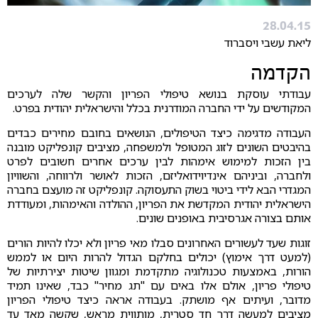
28.04.15
ליאת עשבי ויסברוד
הקדמה
עבודתי עוסקת בנושא טיפולי הפריון והקשר שלה לערכים
המקודשים על ידי החברה המודרנית בכלל והישראלית יהודית בפרט.
העבודה מדגימה כיצד הטיפולים, הנושאים בחובם מחירים כבדים
בהיבטים השונים לזוג המטופל ולמשפחה, מציבים קונפליקט מובנה
בין הזכות למימוש אימהות לבין ערכים אחרים חשובים לפרט
ולחברה, וביניהם אינדיוידואליזם, הזכות לאושר ולרווחה, והשוויון
המגדרי הבא לידי ביטוי בשוק התעסוקה. קונפליקט זה מועצם בחברה
הישראלית יהודית המקדשת את הפריון, ההולדה והאימהות, ומעודדת
אותם בצורה אגרסיבית באופנים שונים.
זוגות שעד לעשורים האחרונים סבלו מאי פריון ולא יכלו להיות הורים
(למעט דרך אימוץ) יכולים בחלקם הגדול להרות היום או לממש
הורות, באמצעות טכנולוגיה מתקדמת ומגוון שיטות יצירתיות של
טיפולי פריון, אולם אלו באים עם "תג מחיר" כבד, שאינו תמיד
מדובר, ועיתים אף מושתק. בעבודה אראה כיצד טיפולי הפריון
מציבים למעשה דרך חד סטרית, מותווית מראש, שקשה מאד עד