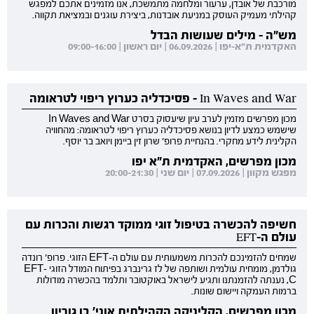
מורכבת של אובדן, ערעור ומלחמה מתמשכת, אנו מזמינים אתכם למפגש
קהילתי מעמיק העוסק במניעת אובדנות, ביצירת עוגנים ובמציאת תקווה.
מש"ה - מילים שעושות הבדל
האקדמית ת"א-יפו | 06.09.2026 | יום ראשון | 09:00-16:00
In Waves and War - פסיכדליה כערוץ ריפוי לטראומה
מכון מפרשים מזמין לערב עיון שיעסוק בסרט In Waves and War
שישמש כמצע לדיון בנושא פסיכדליה כערוץ ריפוי לטראומה: מהחוויה
הקלינית לידע מחקרי. בהנחיית פרופ' שרון זין ביימן ויואב בר יוסף.
מכון מפרשים, האקדמית ת"א יפו
מפגש מקוון | 07.09.2026 | יום שני | 20:00-21:30
חשיפה להכשרה בטיפול זוגי ממוקד רגשות והכרות עם
עולם ה-EFT
שמחים להזמינכם להכרות משמעותית עם עולם ה-EFT הזוגי. פרופ' רונדה
גולדמן, מומחית עולמית ושותפה של לז גרינברג בפיתוח המודל הזוגי EFT-
C, נענתה להזמנתנו ותגיע לישראל באוקטובר ותלמד בהכשרה מודולות
ברמות העמקה ויישום שונות.
מכון מפרשים, הקליניקה הקהילתית אוני' בן גוריון