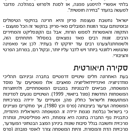
בלתי אפשרי להימנע ממנה, או לסגת ולפרוש במהלכה. מדובר
למעשה בהעדר "בחירה חופשית".
ישראל נחשבת מעצמת פריון והיא חריגה בהיקפי הטיפולים
ובזמינותם עבור הזוגות הסובלים מאי-פריון. בהקשר זה הכל מועצם -
התקווה והאפשרות לממש הורות, אבל גם הקונפליקט והמחירים
הרבים. זוגות רבים מאד נמצאים במסלול חתחתים הזה,
ולשמחתנו/צערנו רבים עוד יזדקקו לו בעתיד. לכן אני מאמינה
שהנושא רלוונטי ביותר ויש לדבר עליו יותר, ובקול רם, במרחב הפרטי
והציבורי.
סקירה תיאורטית
בעת האחרונה חלים שינויים דרמטיים בחברה וביניהם תהליכי
מודרניזציה ואינדיוידואליזציה מואצים. אלו משפיעים על מוסד
המשפחה, מביאים לרבגוניות במבנים המשפחתיים, ולהיווצרות
המשפחות החדשות (פוגל ביזאווי, 1999). השינויים נוגעים למדינות
המתועשות ולישראל כחלק מהן, ומעידים על ירידה במרכזיות
המשפחה וערעור ביציבותה (פרס וכץ 1980), אך מחקרים מציינים
כי בישראל נבלמת מגמת ירידה זו. המשפחה הישראלית היהודית,
כתבנית נוף החברה בתוכה היא צומחת, היא פמיליסטית, ונותרת
מרכזית וחשובה בגלל סיבות שונות ביניהן המצב הבטחוני המעורער,
מרכזיות הדת והמסורת, והיות המשפחה צורך לאומי מובהק (פרס