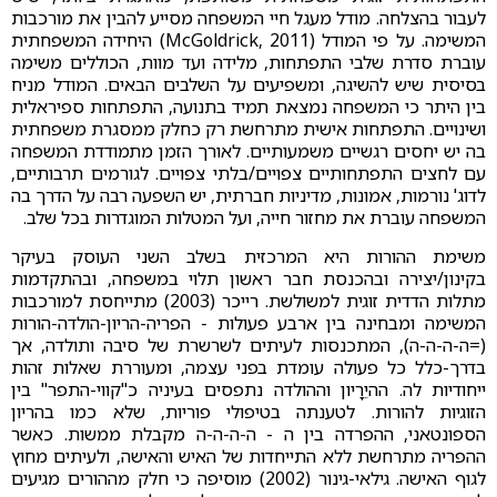
לעבור בהצלחה. מודל מעגל חיי המשפחה מסייע להבין את מורכבות
המשימה. על פי המודל (McGoldrick, 2011) היחידה המשפחתית
עוברת סדרת שלבי התפתחות, מלידה ועד מוות, הכוללים משימה
בסיסית שיש להשיגה, ומשפיעים על השלבים הבאים. המודל מניח
בין היתר כי המשפחה נמצאת תמיד בתנועה, התפתחות ספיראלית
ושינויים. התפתחות אישית מתרחשת רק כחלק ממסגרת משפחתית
בה יש יחסים רגשיים משמעותיים. לאורך הזמן מתמודדת המשפחה
עם לחצים התפתחותיים צפויים/בלתי צפויים. לגורמים תרבותיים,
לדוג' נורמות, אמונות, מדיניות חברתית, יש השפעה רבה על הדרך בה
המשפחה עוברת את מחזור חייה, ועל המטלות המוגדרות בכל שלב.
משימת ההורות היא המרכזית בשלב השני העוסק בעיקר
בקינון/יצירה ובהכנסת חבר ראשון תלוי במשפחה, ובהתקדמות
מתלות הדדית זוגית למשולשת. רייכר (2003) מתייחסת למורכבות
המשימה ומבחינה בין ארבע פעולות - הפריה-הריון-הולדה-הורות
(=ה-ה-ה-ה), המתכנסות לעיתים לשרשרת של סיבה ותולדה, אך
בדרך-כלל כל פעולה עומדת בפני עצמה, ומעוררת שאלות זהות
ייחודיות לה. ההיֵרָיון וההולדה נתפסים בעיניה כ"קווי-התפר" בין
הזוגיות להורות. לטענתה בטיפולי פוריות, שלא כמו בהריון
הספונטאני, ההפרדה בין ה - ה-ה-ה-ה מקבלת ממשות. כאשר
ההפריה מתרחשת ללא התייחדות של האיש והאישה, ולעיתים מחוץ
לגוף האישה. גילאי-גינור (2002) מוסיפה כי חלק מההורים מגיעים