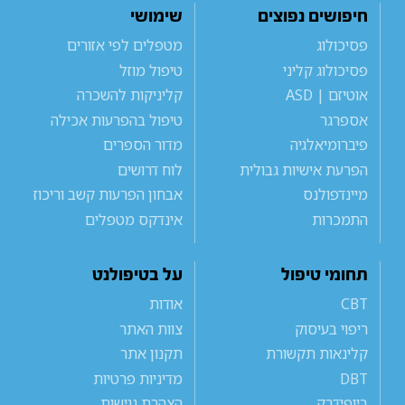
חיפושים נפוצים
שימושי
פסיכולוג
מטפלים לפי אזורים
פסיכולוג קליני
טיפול מוזל
אוטיזם | ASD
קליניקות להשכרה
אספרגר
טיפול בהפרעות אכילה
פיברומיאלגיה
מדור הספרים
הפרעת אישיות גבולית
לוח דרושים
מיינדפולנס
אבחון הפרעות קשב וריכוז
התמכרות
אינדקס מטפלים
תחומי טיפול
על בטיפולנט
CBT
אודות
ריפוי בעיסוק
צוות האתר
קלינאות תקשורת
תקנון אתר
DBT
מדיניות פרטיות
ביופידבק
הצהרת נגישות