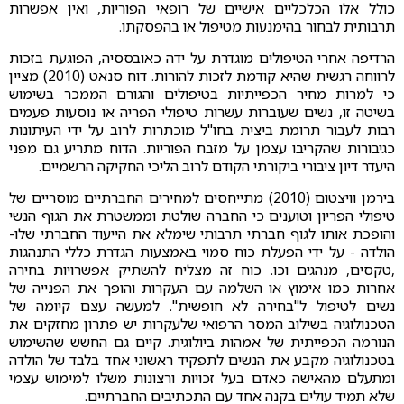
כולל אלו הכלכליים אישיים של רופאי הפוריות, ואין אפשרות
תרבותית לבחור בהימנעות מטיפול או בהפסקתו.
הרדיפה אחרי הטיפולים מוגדרת על ידה כאובססיה, הפוגעת בזכות
לרווחה רגשית שהיא קודמת לזכות להורות. דוח סנאט (2010) מציין
כי למרות מחיר הכפייתיות בטיפולים והגורם הממכר בשימוש
בשיטה זו, נשים שעוברות עשרות טיפולי הפריה או נוסעות פעמים
רבות לעבור תרומת ביצית בחו"ל מוכתרות לרוב על ידי העיתונות
כגיבורות שהקריבו עצמן על מזבח הפוריות. הדוח מתריע גם מפני
היעדר דיון ציבורי ביקורתי הקודם לרוב הליכי החקיקה הרשמיים.
בירמן וויצטום (2010) מתייחסים למחירים החברתיים מוסריים של
טיפולי הפריון וטוענים כי החברה שולטת וממשטרת את הגוף הנשי
והופכת אותו לגוף חברתי תרבותי שימלא את הייעוד החברתי שלו-
הולדה - על ידי הפעלת כוח סמוי באמצעות הגדרת כללי התנהגות
,טקסים, מנהגים וכו. כוח זה מצליח להשתיק אפשרויות בחירה
אחרות כמו אימוץ או השלמה עם העקרות והופך את הפנייה של
נשים לטיפול ל"בחירה לא חופשית". למעשה עצם קיומה של
הטכנולוגיה בשילוב המסר הרפואי שלעקרות יש פתרון מחזקים את
הנורמה הכפייתית של אמהות ביולוגית. קיים גם החשש שהשימוש
בטכנולוגיה מקבע את הנשים לתפקיד ראשוני אחד בלבד של הולדה
ומתעלם מהאישה כאדם בעל זכויות ורצונות משלו למימוש עצמי
שלא תמיד עולים בקנה אחד עם התכתיבים החברתיים.