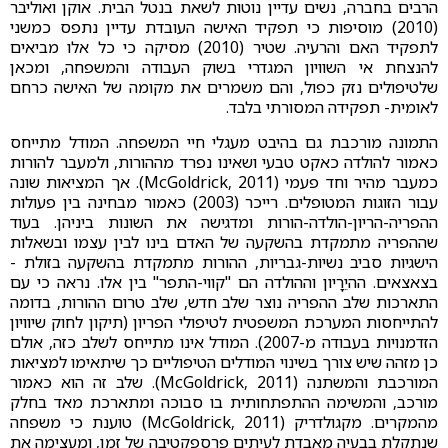
הרבים בחברה, נשים עדיין נוטות לשאת בנטל הבית. אוקן ואוליבר
(2010) מוסיפות כי תפקיד האישה העובדת עדיין נתפס כמשני
לתפקיד האם והרעיה. שטיר (2010) מסיקה כי כל אלו מביאים
להנצחת אי השוויון המגדרי בשוק העבודה והמשפחה, ומכאן
שלטיפולים נזק כפול, והם משמרים את מקומה של האישה כרחם
לאומית- תפקידה המסורתי בלבד.
התמונה מורכבת גם בהיבט מעגלי חיי המשפחה. המודל מתייחס
כאמור להולדה כאקט טבעי ושאינו נפרד מההורות, ולמעבר להורות
כמעבר מהיר וחד פעמי (McGoldrick, 2011). אך המציאות שונה
עבור הזוגות המטופלים. רייכר (2003) כאמור מבחינה בין פעולות
ההפריה-הריון-הולדה-הורות ומדגישה את השונות ביניהן. בעוד
שההפריה מתמקדת בהשקעה של האדם בינו לבין עצמו ובשאלות
הישגיות סביב נשיות-גבריות, ההורות מתמקדת בהשקעה בזולת -
בצאצאים. ההיֵרָיון וההולדה הם "קווי-התפר" בין אלו. נראה כי עם
התארכות שלב ההפריה נוצר שלב חדש, שלב טרום ההורות, בדומה
להתייחסות המערכת המשפטית לטיפולי הפריון (תיקון לחוק שיוויון
הזדמנויות בעבודה מ-2007). המודל אינו מתייחס לשלב כזה, אולם
כן מזהה שיש צורך בשינוי המודלים הטיפוליים כך שיתאימו למציאות
המורכבת והמשתנה (McGoldrick, 2011). שלב זה הוא כאמור
מורכב, והמשימה ההתפתחותית בו סבוכה ומתארכת מאד בחלק
מהמקרים. מקגולדריק (McGoldrick, 2011) טוענת כי משפחה
שנתקלת בבעיה מאבדת לעיתים פרספקטיבה של זמן, ומעצימה את