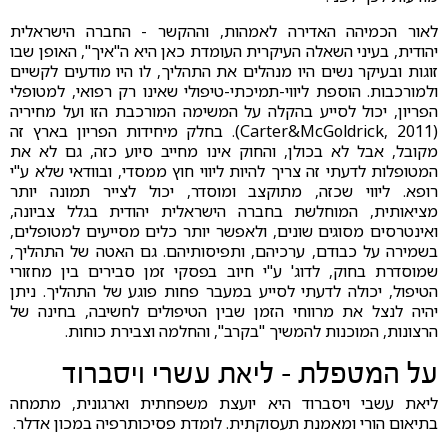
לאור הכמיהה האדירה לאמהות, וההקשר - החברה הישראלית
יהודית, בעיני השאלה העיקרית העומדת כאן היא ה"איך", האופן שבו
זוגות ובעיקר נשים היו מנהלים את התהליך, לו היו מודעים לקשיים
ולמורכבות. הוספת ליווי-תמיכתי-טיפולי שאינו רק רפואי, למטופלי
הפריון, יכול לסייע בהקלה על המשימה המורכבת הזו ועל מחיריה
(Carter&McGoldrick, 2011). בחלק מיחידות הפריון בארץ זה
מקובל, אבל לא בכולן, והחוק אינו מחייב סיוע כזה, גם לא את
המטופלות לדעתי זה צריך להיות ליווי חוץ ממסדי, ובוודאי שלא ע"י
רופא. ליווי שכזה, מתוקצב ומוסדר, יכול לצייר תמונה יותר
מציאותית, המוחלשת בחברה הישראלית יהודית בגלל צביונה,
ואינטרסים מסוגים שונים, ולאפשר יותר כלים מסייעים למטופלים,
בשמירה על כבודם, ערכיהם, ותפיסותיהם. גם האטה של התהליך,
שמוסדרת בחוק, לדוג' ע"י חיוב בפסקי זמן סבירים בין מחזורי
הטיפול, יכולה לדעתי לסייע במעבר פחות פוגע של התהליך. ניתן
יהיה לנצל את מרווחי הזמן שבין הטיפולים לחשיבה, בחינה של
הרצונות, המוכנות להמשיך "בקרב", והחלמה וצבירת כוחות.
על המטפלת - ליאת עשרי ויסברוד
ליאת עשבי ויסברוד היא יועצת משפחתית וארגונית, מתמחה
בתיאום הורי ומאמנת תעסוקתית. לומדת פסיכותרפיה במכון אדלר.