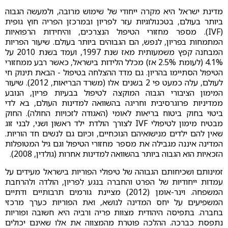
מדינת ישראל היא מקרה ייחודי של שימוש מרובה, ולמעשה הגבוה
ביותר בעולם, בטכנולוגיות עזר לפריון ובמרכזן הפריה חוץ גופית
(IVF). מספר מחזורי הטיפול הנצרכים, והיחידות הרפואיות
המתמחות בפריון, לנפש, הם הגבוהים ביותר בעולם. שיעור הפריות
המבחנה קפץ משמעותית מאז שנת 1997, ועמד בשנת 2010 על
4.1% (לעומת 2.5% אז) מכלל הלידות בישראל, כאשר רבע ממחזורי
הטיפול הסתיימו בהריון. גם מדד ההצלחה בטיפול - הבאת תינוק חי
לעולם, עלה כמעט פי 2 בשנים אלו (משרד הבריאות, 2012). שיעור
המימון הציבורי הגבוה המוקצה לטיפול בבעיות פריון, הנובע
ממדיניות פרוגרסיבית וחריגה בהשוואה למדינות העולם, בא לדי
ביטוי בחוק ביטוח בריאות לאומי (האגודה לזכויות החולה). החוק
מבטיח מימון לטיפולי IVF לצורך הולדת ילד ראשון ושני, לבני זוג
שאין להם ילדים מנישואיהם הנוכחיים, וכיום גם לנשים חד הוריות.
המדינה איננה מגבילה את מספר מחזורי הטיפול וגם גיל המטופלות
הזכאיות הוא הגבוה ביותר בהשוואה למדינות אחרות (גולדין, 2008).
זמינותם ושכיחותם הגבוהה של טיפולי הפוריות בישראל מעידים על
עמדות ייחודיות של הפרט והחברה בנגע לפריון, הולדה ולהרחבת
המשפחה. וינר-אומן (2012) מציינת גורמים תרבותיים ודתיים
המשפיעים על יחס המדינה לנושא, ואת הפוריות כערך מרכזי
בחברה. בתפיסה היהודית מצוות פריה ורביה היא חשובה ופוריות
נתפסת כברכה. ההלכה פוטרת מהמצווה את אלו שאינם יכולים