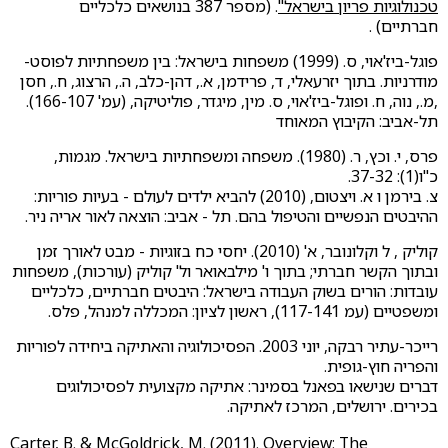
טכנולוגיות פריון בישראל"
. (מספר 387 בנושאים כלכליים
חברתיים) .
פוגל-ביז'אוי, ס. (1999) משפחות בישראל: בין משפחתיות לפוסט-
מודרניות. בתוך יזרעאלי, ד, פרידמן, א., דהן-כלב, ה., הרצוג, ח., חסן
,מ., נוה, ח. ופוגל-ביז'אוי, ס. מין, מיגדר, פוליטיקה, (עמ' 166-107).
תל-אביב: הקיבוץ המאוחד
פרס, י. וכץ, ר. (1980). משפחה ומשפחתיות בישראל. מגמות,
כ"ו(1): 37-32.
צ. בירמן ו א. ויצטום, (2010) להביא ילדים לעולם - בעיות פוריות:
ההיבטים הנפשיים והטיפול בהם. תל - אביב: הוצאה לאור אריה ניר.
קוליק , ל וקלונובר, א' (2010). יחסי כח בזוגיות - מבט לאורך זמן
ובתוך הקשר חברתי; בתוך ו' מילבאואר ול' קוליק (עורכות), משפחות
עובדות: הורים בשוק העבודה בישראל: היבטים חברתיים, כלכליים
ומשפטיים (עמ 117-141), ראשון לציון: המכללה למנהל, פלס.
רייכר-עתיר רבקה, יוני 2003. הפסיכולוגיה והאתיקה ביחידה לפוריות
והפריה חוץ-גופית.
דברים שנישאו בפאנל בסמינר: אתיקה מקצועית לפסיכולוגים
בכירים. ירושלים, המרכז לאתיקה.
Carter, B. & McGoldrick, M. (2011). Overview: The