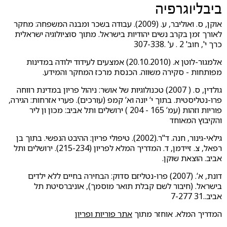
ביבליוגרפיה
אוקן, ס. ואוליבר, ע. (2009). עבודה בשכר ומבנה המשפחה: מחקר
לאורך זמן בקרב נשים יהודיות בישראל. מתוך סוציולוגיה ישראלית
כרך י', חוב' 2 . ע' .307-338
אלמגור-לוטן א. (20.10.2010) אמצעים לעידוד ילודה במדינות
מפותחות - סקירה משווה. הכנסת מרכז המחקר והמידע.
גולדין, ס. ( 2007) טכנולוגיות של אושר: ניהול פריון במדינת רווחה
פרו-נטליסטית. בתוך י‘ יונה וא‘ קמפ (עורכים). פערי אזרחות: הגירה,
פוריות וזהות (עמ‘ 165 - 204 ) ירושלים ותל אביב: מכון ון ליר
והקיבוץ המאוחד
גילאי-גינור, חנה. ד"ר.(2002). טיפולי פריון: ההיבט הנפשי. בתוך בן
רפאל, צ. זיידמן, ד. המדריך המלא לפריון (215-234). ירושלים ותל
אביב. הוצאת שוקן.
דונת, א‘. (2007) פרו-נטליזם סדוק: הבחירה בחיים ללא ילדים
בישראל. (חיבור לשם קבלת תואר מוסמך), אוניברסיטת תל
אביב..31 7-277
המדריך המלא. אוחזר מתוך
אתר פוריות ופריון