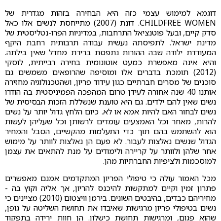
דוגמא למימוש עצמי כזה היא הבחירה בזהות מגדרית של
CHILDFREE WOMEN. דונת (2007) מתייחסת לנשים אלו כאל
סדק קיים, ובעל פוטנציאל התרחבות, במדיניות הפרו-נטליסטית של
מדינת ישראל. לתפיסתה נעשית עבודה תרבותית רחבת היקף
המעודדת ילודה שבה ההורות נתפסת ברירת מחדל שאין בילתה.
והיא אינה מאפשרת כמעט אוטונומית בחירה רבייתית, לוסקי
(2012) תומכת בדברים אלו ומוסיפה שהרופאים משמשים גם
סוכנים של מסרים חברתיים כגון עידוד פריון, ושהטכנולוגיה מחזירה
אותנו 40 שנה אחורה לעידן טרום המהפכה הפמיניסטית בה הודרו
נשים שאין להם ילדים. גם היא טוענת שנשללת הזכות הבסיסית של
נשים לבחור האם להיות אמא או לא. כיום הלחץ גדול יותר על נשים
להרות, מאחר וכל האמצעים עומדים לרשותן וכל שעליהן לעשות
הוא להשתמש בהם תוך כדי התעלמות מהקשיים, הסבל והמחיר
הגדול שנשים נאלצות לעבור. לא פעם הן נאלצות לוותר על מימוש
אחר שלהן ולוותר על קריירה ולימודים על מנת להתאים את עצמן
למוסכמות ולציפיות החברתיות מהן.
מכל האמור עולה כי טיפולי הפריון המתקדמים אמנם מאפשרים
פתרון זמין וקיים למתקשות להיכנס להריון, אך אליה וקוץ בה -
מחיריהם כבדים, בהיבטים השונים. בירמן וויצטום (2010) מציינים כי
נשים בטיפולי פריון מרגישות שאיבדו את תחושת השליטה על גופן,
שהוא פגום, ומרגישות תחושת כישלון. הן חוות ירידה בתפקוד