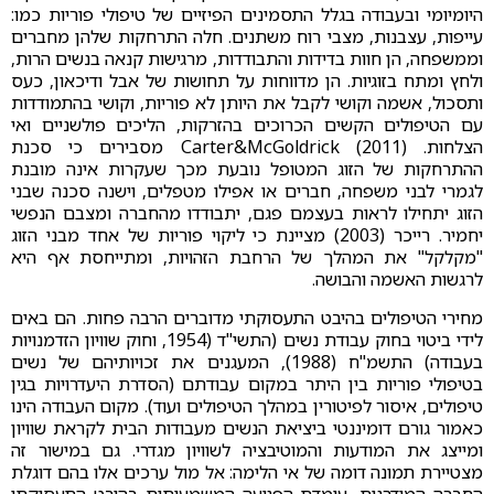
היומיומי ובעבודה בגלל התסמינים הפיזיים של טיפולי פוריות כמו:
עייפות, עצבנות, מצבי רוח משתנים. חלה התרחקות שלהן מחברים
וממשפחה, הן חוות בדידות והתבודדות, מרגישות קנאה בנשים הרות,
ולחץ ומתח בזוגיות. הן מדווחות על תחושות של אבל ודיכאון, כעס
ותסכול, אשמה וקושי לקבל את היותן לא פוריות, וקושי בהתמודדות
עם הטיפולים הקשים הכרוכים בהזרקות, הליכים פולשניים ואי
הצלחות. Carter&McGoldrick (2011) מסבירים כי סכנת
ההתרחקות של הזוג המטופל נובעת מכך שעקרות אינה מובנת
לגמרי לבני משפחה, חברים או אפילו מטפלים, וישנה סכנה שבני
הזוג יתחילו לראות בעצמם פגם, יתבודדו מהחברה ומצבם הנפשי
יחמיר. רייכר (2003) מציינת כי ליקוי פוריות של אחד מבני הזוג
"מקלקל" את המהלך של הרחבת הזהויות, ומתייחסת אף היא
לרגשות האשמה והבושה.
מחירי הטיפולים בהיבט התעסוקתי מדוברים הרבה פחות. הם באים
לידי ביטוי בחוק עבודת נשים (התשי"ד (1954, וחוק שוויון הזדמנויות
בעבודה) התשמ"ח (1988), המעגנים את זכויותיהם של נשים
בטיפולי פוריות בין היתר במקום עבודתם (הסדרת היעדרויות בגין
טיפולים, איסור לפיטורין במהלך הטיפולים ועוד). מקום העבודה הינו
כאמור גורם דומיננטי ביציאת הנשים מעבודות הבית לקראת שוויון
ומייצג את המודעות והמוטיבציה לשוויון מגדרי. גם במישור זה
מצטיירת תמונה דומה של אי הלימה: אל מול ערכים אלו בהם דוגלת
החברה המודרנית, עומדת הפגיעה המשמעותית בהיבט התעסוקתי