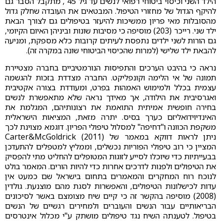
הילד השני וכיסוי ביטוחי רפואי לנשים עד גיל 45 , מתקבל הסבר גם
להיקף הגדול של מחזורי הטיפול. המבטאים את העובדה שחלק גדול
מהסובלות מאי פריון ממשיכות להיעזר בטיפולים גם לצורך הבאת
ילד שני. רייכר (203) מוסיפה כי מסיבות שונות וביניהן האיום הקיומי,
גם הורות לשני ילדים נתפסת לעיתים קרובות כלא מספקת, ומניעה
להבאת ילד שלישי (למרות שהכיסוי הביטוחי שונה במקרה זה).
נראה כי בהיבט הערכים והתפיסות הנורמטיביים בחברה מצטיירת
תמונה של אי הלימה וקונפליקט. החברה מצדדת בזכות להגשמה
עצמית בכלל ולמימוש האמהות בפרט, ומעודדת בצורה אקטיבית
ואגרסיבית את הילודה, אך מאידך נראה שלא מתאפשרת לנשים
בחירה חופשית אמיתית התואמת את רצונותיהם, המגלמת את
האינדיוידואליזם כערך בסיס. יתרה מזאת, המציאות הישראלית
משקפת הכוונה ו"דחיפה" למסלול טיפולי הפריון. דוגמא מצוינת לכך
ניתן לראות דווקא במאמר של (Carter&McGoldrick (2011
המציין כי רוב טיפולי הפוריות נכשלים, וממליץ למטפלים להתעדכן
בבעייתיות כדי שיוכלו לסייע לזוגות המטופלים להחליט מתי להפסיק
את הטיפולים ולפנות לדרכים אחרות כדי להיות הורים. המאמר בולט
לנוכח רוח המחקרים והמאמרים בתחום בישראל שם כמעט אין
עדות לכישלונות הטיפולים, והאפשרות לסגת מהם מוצנעת. גולדין
(2008) מוסיפה בהקשר זה כי קיים שיח מצומצם באשר לסיכונים
הבריאותיים עבור הנשים והעוברים ולמחירים רגשיים של הנשים
בטיפול. לטענתה השיח נגד טיפולים מושתק ע"י מכלול אינטרסים