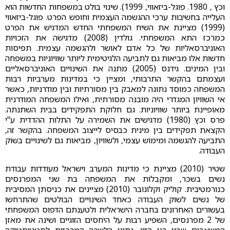
וכץ , 1980. פוגל-ביזאווי, 1999). שינוי בולט במשפחות החדשות הוא
העלייה בחשיבות ערכי ההגשמה העצמית וחופש הפרט. פוגל-ביזאווי
(1999) מציינת את השיח המשפחתי החדש המדגיש את הפרט
כמרכז התא המשפחתי. גולדין (2008) מדגישה את הזכויות
האוניברסאליות של כל אדם לאושר ולהגשמה עצמית. תפיסות
חדשות אלו מביאות גם לתביעה הלגיטימית ליותר שוויוניות במשפחה
ובין המינים. גידנס (2005) מתנה את השינויים האוניברסאליים
ועצמתם בהקשר התרבותי, ומציין כי במדינות מערביות רבות
המשפחה כמוסד נתונה למאבק בין מסורתיות ובין מודרניות, כאשר
אי השוויון המגדרי היה מובנה מסורתית, ואילו המשפחה המודרנית
מאופיינת ביותר שוויוניות. גם חלוקת התפקידים בבית השתנתה.
פרס וכץ (1980) מדגישים את השמירה על התלות ההדדית ע"י
הקצאת תפקידים בין מינית כבסיס לייצוב המשפחה. בהקשר זה,
התביעה להגשמה ומימוש עצמי, ולשוויון, מביאות גם לשינויים בשוק
העבודה.
שטיר (2010) מציינת כי מדינות המערב וישראל מעודדות עבודת
נשים בשכר, ומקבלות את המשפחה בת שני המפרנסים
כנורמטיבית. קוליק וקלונובר (2010) מציינים את כניסתן המסיבית
של נשים לשוק העבודה כאחד השינויים הבולטים שהתרחשו
בעשורים האחרונים בחברה הישראלית ולטענתם הדפוס המשפחתי
של 2 מפרנסים, השפיע רבות על היחסים הזוגיים ושינה את מאזן
המשאבים שבין בני הזוג. נתוני הלשכה המרכזית לסטטיסטיקה