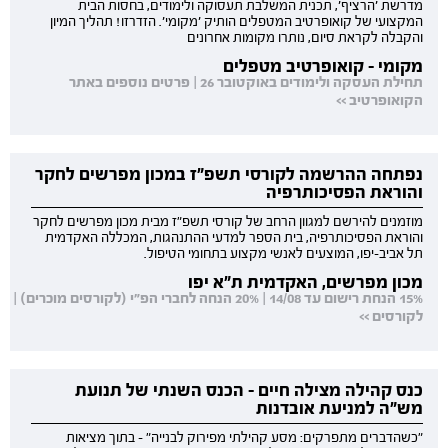
מדרשת 'הרציף', תכנית המשלבת תעסוקה ולימודים, בחסות הבית
המקצועי של קואופרטיב המטפלים הותיק 'מקומי'. הזדרזו! תהליך המיון
והקבלה לקראת סיום, נותרו מקומות אחרונים
מקומי - קואופרטיב מטפלים
תחילת העסקה ולימודים באוקטובר 26 | פרטים נוספים באתר
הקואופרטיב >>
נפתחה ההרשמה לקורסי תשפ"ז במכון מפרשים לחקר
והוראת הפסיכותרפיה
מוזמנים להירשם למגוון הרחב של קורסי תשפ"ז מבית מכון מפרשים לחקר
והוראת הפסיכותרפיה, בית הספר למדעי ההתנהגות, המכללה האקדמית
תל אביב-יפו, המוצעים לאנשי מקצוע בתחומי הטיפול.
מכון מפרשים, האקדמית ת"א יפו
15% הנחת רישום עד 14/08 | 20% הנחה לחברי הפ"י (לקורסים מוכרים) |
לקורסים >>
כנס קהילה מצילה חיים - הכנס השנתי של תנועת
מש"ה למניעת אובדנות
"כשהדברים מתפרקים: מסע קהילתי מפירוק לבנייה" - בתוך מציאות