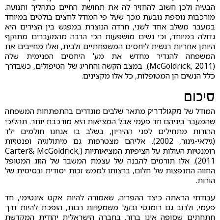
הבעיה ולכן חשוב להחזיר לה את תחושת החיים כתהליך ותנועה.
מורכבות נוספת נובעת מכך שעל פי המודל לחצים בולטים במיוחד
במעבר משלב אחד לשני, חרדה הנוצרת במפגש בין הצירים היא
גדולה במיוחד, וכי נשים מושפעות הכי הרבה מהמעברים מתוקף
היותן אחריות רגשית ליחסים המשפחתיים ולבית, ואלו מחייבים את
המשפחה להגדיר מחדש את מע' היחסים הפנימית שלה
(McGoldrick, 2011). במצב הקשה והחריג של הטיפולים, כשבדרך
כלל הנשים הן המטופלות, כל אלו מקצינים.
סיכום
המודל של
מתאר שלבים מוגדרים בהתפתחות המשפחה
מקגולדריק
שהמעבר ביניהם חד פעמי אבל המציאות היא מורכבת יותר. תהליכי
ההורות מתחילים לפני ההיריון, בשלב בו אנחנו חולמים ילד
(גילאי-גינור, 2002). אליהם מצטרפות גם מיתולוגיה ופנטזיות
רומנטיות העולות על הציפיות המציאותיות (Carter& McGoldrick,
2011). אלו תורמים להבנה של עצמת המשבר של הזוג המטופל
החווה התנפצות של חלום, ברצותו לממש זכות יסודית ובסיסית של
הורות.
עבודתי הראתה כיצד ההפריה, שאמורה להיות אקט אינטימי, חד
פעמי, ולרוב גם רומנטי ובעל משמעויות רבות, הופכת להיות דרך
חתחתים שסופה אינו ברור. בחברה הישראלית יהודית המקדשת