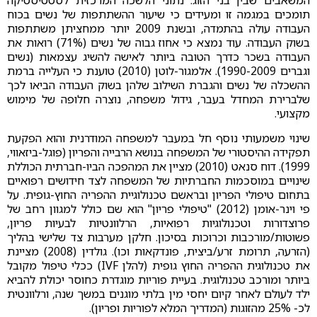
תומכים במגמה זו ומעידים כי שיעור ההשתתפות של נשים בכוח
העבודה עולה בהתמדה, ובשנת 2009 יותר ממחציתן משתתפות
בשוק העבודה. עוד נמצא כי אחוז גבוה של נשים (71%) רואות את
העבודה בשכר כדרך הטובה ביותר לאישה להשיג עצמאות (נשים
וגברים 1990-2009). אלמגור-לוטן (2010) טוענת כי העלייה ברמת
ההשכלה של נשים והגברת השילוב שלהן בשוק העבודה הביאו לכך
שלברירת המחדל בעבר, גידול משפחה, נוצרה חלופה של מימוש
מקצועי.
שינוי משמעותי נוסף חל במעבר למשפחה המודרנית והוא הפקעת
תפקידה ההיסטורי של המשפחה בנושא הרבייה והפריון (פוגל-ביזאווי,
1999). דוח סנאט (2010) מציין את המהפכה הביו-חברתית הכוללת
שינויים במוסכמות החברתיות של המשפחה לצד חידושים רפואיים
בתחום טיפולי הפריון ובראשם טכנולוגיית ההפריה החוץ-גופית. על
פי וינר-אומן (2012) "טיפולי פריון" הוא שם כולל למגוון רחב של
פרוצדורות וטכנולוגיות רפואיות, הרלוונטיות לבעיות פריון,
פשוטות/מורכבות וכרוכות בסיכון. חלקן מערבות צד שלישי בהליך
(הזרעה, תרומת זרע/ביצית, פונדקאות וכו). גולדין (2008) מציינת
את טכנולוגית ההפריה החוץ גופית (להלן IVF) ככלי טיפול מקובל
ביותר ומורכב טכנולוגית. בעיית פוריות מוגדרת כחוסר יכולת להביא
ילד לעולם לאחר קיום יחסי מין בלתי מוגנים במשך שנה, ורלוונטית
לכ- 25% מהזוגות (המדריך המלא לפוריות ופריון).