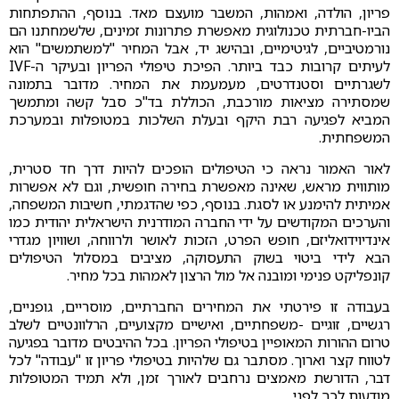
פריון, הולדה, ואמהות, המשבר מועצם מאד. בנוסף, ההתפתחות
הביו-חברתית טכנולוגית מאפשרת פתרונות זמינים, שלשמחתנו הם
נורמטיביים, לגיטימיים, ובהישג יד, אבל המחיר "למשתמשים" הוא
לעיתים קרובות כבד ביותר. הפיכת טיפולי הפריון ובעיקר ה-IVF
לשגרתיים וסטנדרטים, מעמעמת את המחיר. מדובר בתמונה
שמסתירה מציאות מורכבת, הכוללת בד"כ סבל קשה ומתמשך
המביא לפגיעה רבת היקף ובעלת השלכות במטופלות ובמערכת
המשפחתית.
לאור האמור נראה כי הטיפולים הופכים להיות דרך חד סטרית,
מותווית מראש, שאינה מאפשרת בחירה חופשית, וגם לא אפשרות
אמיתית להימנע או לסגת. בנוסף, כפי שהדגמתי, חשיבות המשפחה,
והערכים המקודשים על ידי החברה המודרנית הישראלית יהודית כמו
אינדיוידואליזם, חופש הפרט, הזכות לאושר ולרווחה, ושוויון מגדרי
הבא לידי ביטוי בשוק התעסוקה, מציבים במסלול הטיפולים
קונפליקט פנימי ומובנה אל מול הרצון לאמהות בכל מחיר.
בעבודה זו פירטתי את המחירים החברתיים, מוסריים, גופניים,
רגשיים, זוגיים -משפחתיים, ואישיים מקצועיים, הרלוונטיים לשלב
טרום ההורות המאופיין בטיפולי הפריון. בכל ההיבטים מדובר בפגיעה
לטווח קצר וארוך. מסתבר גם שלהיות בטיפולי פריון זו "עבודה" לכל
דבר, הדורשת מאמצים נרחבים לאורך זמן, ולא תמיד המטופלות
מודעות לכך לפני.