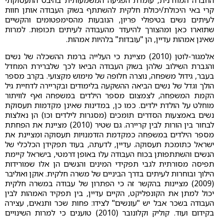
קרי באי היכולת/יכולת חלקית להשתתף בשוק העבודה אותן חוות
לעיתים נשים בטיפולי פריון, הנובעות מהסימפטומים והקשיים
שתוארו כאן ומהצורך להיעדר מהעבודה לעיתים תכופות. למרות
שאינן אמהות עדיין, הן "עובדות" בלהיות אמהות.
אלמגור-לוטן (2010) מציינת כי העלייה ברמת ההשכלה של נשים
והגברת השילוב שלהן בשוק העבודה הביאו לכך שלברירת המחדל
בעבר, גידול משפחה, נוצרה חלופה של מימוש מקצועי. בקרב מספר
הולך וגדל של נשים הביאה ההשקעה בלימודים ובקריירה לדחיית גיל
הקמת המשפחה, לצמצום מספר הילדים במשפחה ואף לוויתור
מוחלט על הולדת ילדים. כמו כן, במדינות שאינן מקדמות תעסוקת
נשים באמצעות הסדרים תומכים (מסגרות לילדים וכו) הן נאלצות
לבחור בין הורות לבין קריירה. גם שטיר (2010) מציינת את הפחתת
מספר הילדים במשפחה כמקדמת הזדמנויות תעסוקה ומציינת את
ישראל כתומכת תעסוקה. עדיין, לדעתה, בעוד תפקידן הכלכלי של
הנשים והשתתפותן בכוח העבודה עלו באופן דרמטי, בישראל קיימת
תפיסה מסורתית לגבי תפקידי המינים והנשים הן אלו שמורידות
הילוך ובוחרות לעיתים בדרך הביניים של משרה חלקית. אוקן ואוליבר
(2009) מציינות בהקשר זה כי הפתרון של עבודה במשרה חלקית
יכול למתן את הקונפליקט, הקיים עדיין, בין תפקיד האמהות לבין
העבודה בשכר אבל יש "עונשים" לצידו: פחות שכר ותנאים, עצירה
בקידום ועוד. קוליק וקלונובר (2010) טוענים כי למרות השינויים