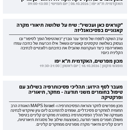
האקדמית ת"א יפו | 08.10.2026 | יום חמישי | 09:00-13:00
"קוראים כאן ועכשיו": שיח על שלושה תיאורי מקרה
קאנוניים בפסיכואנליזה
ערב השקה לספרו של פרופ' ענר גוברין "כשהטיפול הופך לסיפור" ובו
נעסוק בשלושה טקסטים קאנוניים ונשאל: אילו הכרעות של כתיבה עמדו
מאחוריהם? כיצד העקרונות שהובילו את כתיבתם רלוונטיים לכתיבה
הקלינית כיום?
מכון מפרשים, האקדמית ת"א יפו
מפגש מקוון | 18.10.2026 | יום ראשון | 19:30-21:00
מעבר לסף הידוע: תהליכי פסיכותרפיה בשילוב עם
טיפול בחומרים משני תודעה - מחקר, תיאוריה
ופרקטיקה
מכון מפרשים לחקר והוראת הפסיכותרפיה ו- MAPS Israel האגודה הרב
תחומית למחקרים פסיכדליים, שמחים להזמינכם ליום עיון שיוקדש לבחינה
מעמיקה של תהליך הפסיכותרפיה במסגרת מחקרים קליניים בטיפול
משולב חומרים משני תודעה, באמצעות שילוב של מסגרות תיאורטיות,
דיונים קליניים ותיאורי מקרה מפורטים ממחקרים קליניים.