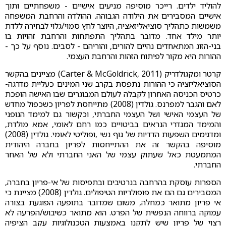
להוליד ילדים. רייכר מוסיפה מניעים אישיים - משפחתיים ותוך
אישיים המסבירים את הילודה הגבוהה. ההולדה והרחבת המשפחה
משמשות כתהליך סוציאליזאציה, היוצר לחץ סמוי/גלוי לבחירה ללדת
יותר מילד אחד. מדובר בתהליך התפתחות והרחבת זהויות בו
בני-הזוג המתאחדים נהיים להורים, והוריהם - לסבים. נוסף על כך -
ההורות היא מקור לפיתוח הזהות והרחבת העצמי.
קרטר ומקגולדריק (Carter & McGoldrick, 2011) מציינים בהקשר
הסוציאליזציה כי ההורות נתפסת בקרב שני המינים כעליית מדרגה-
כרטיס הכניסה האחרון לקבלה לעולם המבוגרים שבו האישה הופכת
לאם והגבר למפרנס. גולדין (2008) מתייחסת לפריון כשכפול מחדש
של העצמי האישי ושל העצמי החברתי, וכקשור גם למימד הגופני
והמימד המגדרי הנראים בביטויים כמו רחם לאומי, אמא מולדת,
ומדגימים השפעות הדדיות של גוף נשי ,ופוליטי לאומי. גולדין (2008)
מוסיפה בהקשר זה את ההתייחסות לפריון בחברה היהודית
המתמעטת כאל שעתוק עצמי של האני החברתי ולא של האחר
החברתי.
הספרות עוסקת בהרחבה בנרטיבים ובתפיסות של אי-פריון בחברה,
המסבירים גם הם את פופולריות הטיפולים. גולדין (2008) מציינת כי
אי פריון מתואר כמחלה, משום שמדובר בתופעה הפוגעת בצורה
עמוקה ברווחה הנפשית של הפרט. הוא מתואר כשיבוש/הפרעה לא
רצוי של פריון שיש לתקנו באמצעות הטכנולוגיות עקב הציפיה