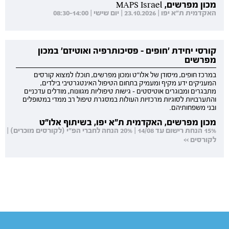
מכון מפרשים, MAPS Israel
האקדמית ת"א יפו | 23.10.2026 | יום שישי | 08:30-14:00
קורסי יחידת 'חופים - פסיכותרפיה ואוטיזם' במכון
מפרשים
במרכז חופים, מיסודן של אלו"ט ומכון מפרשים, תוכלו למצוא קורסים
המעניקים ידע מקיף ומעמיק בתחום הטיפול האינטגרטיבי בילדים,
מתבגרים ומבוגרים אוטיסטים - גישות טיפוליות מגוונות, מודלים עדכניים
והתערבויות לסוגיות מרכזיות העולות במסגרת טיפול רב ממדי במטופלים
ובני משפחותיהם.
מכון מפרשים, האקדמית ת"א יפו, בשיתוף אלו"ט
15% הנחת רישום עד 14/08 | 20% הנחה לחברי הפ"י (לקורסים מוכרים) |
לקורסים >>