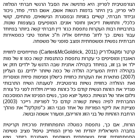
הנורמטיבית לפריון. היא מדגישה את הסבל הרגשי חברתי המלווה
לאי פריון, בין היתר בדמות רגשות אשם, אשם הדדי, פחד, ניכור
ובידוד חברתי, קשיים בזוגיות ובמסגרת הנישואים, מתחים, קושי
כלכלי, ותחושות דיכאון וחוסר אונים. המופיעים בעוצמות שונות.
בתרבויות רבות העקרות נתפסת כגזר דין חברתי קשה ביותר במיוחד
עבור נשים. כך לדוג' מתייחס אליה ח"כ אחמד טיבי כממאירות
חברתית נפשית ומשפחתית ומצב סופני של משפחה.
מתייחסים לחווית
קרטר ומקגולדריק (Carter&McGoldrick, 2011)
האובדן ומוסיפים כי עקרות נתפסת כהתנסות קשה כמו זו של מות
ילד או בן זוג, במיוחד בקהילה אתנית שבה הדגש על ילדים חזק או
בקהילה דתית המעריכה הולדה של כמה שיותר ילדים. גם העליון
(2007) מתארת את העקרות כחווית כישלון ופגימות פיזית ומוסרית
ואת ההולדה כחווית נשיות נורמטיבית. לטענתה השיח התרבותי
מגדיר את הזהות הנשית קודם כל כזהות פורייה ויולדת לפני כל צורת
גילום אחר של הנשיות. כפועל יוצא מכך, נשים הפנימו את המוסכמה
החברתית לפיה נשיות קשורה קודם כל לפוריות. רייכר (2003)
מציינת את ליקוי הפוריות של אחד מבני הזוג כ"מקלקל" את מהלך
הרחבת הזהויות של בני הזוג והוריהם, ומעורר אשמה ובושה.
הורות, אם כך, נתפסת כמטלה התפתחותית מרכזית וקריטית
בחברה הישראלית יהודית ואי פריון המחייב טיפול מציב משימה
התפתחותית זוגית משפחתית משותפת, מאתגרת ביותר, שיש