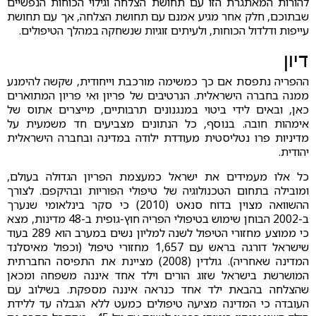
להורות המאתגרת הזו עם תחושת הצלחה וגילוי הכוחות הנפשיים
שבתוכם, חלק אחר מגיע אמנם עם תחושת הצלחה, אך עם תחושת
עייפות ודלדול הכוחות, ולעיתים זוגיות שנשחקה במהלך הטיפולים.
דיון
ההפריה נתפסת אם כך כמשימה מורכבת וייחודית, שקשה להימנע
ממנה בחברה הישראלית. הנרטיבים של פריון ואי פריון המתוארים
כאן, ובאים לידי ביטוי במנגנונים תרבותיים, מייצרים אתוס של
אימהות חובה. בנוסף, כל הנתונים מצביעים חד משמעית על
מדיניות פרו נטליסטית מעודדת ילודה במדינה ובחברה הישראלית
יהודית.
כל אלו מעמידים את ישראל כמעצמת הפריון הגדולה בעולם,
ומובילה בתחום הטכנולוגיה של טיפולי הפוריות ובהיקפם. לצורך
ההשוואה מצוין בדוח סנאט (2010) כי סקר בינלאומי שנערך
ב-2002 הבוחן שימוש בטיפולי הפריה חוץ-גופית ב-48 מדינות, מצא
כי ממוצע מחזורי הטיפול לשנה למליון נשים במערב הוא 289 בעוד
שישראל דורגה בראש עם 1,657 מחזורי טיפול (וכפול מאיסלנד
המדינה שאחריה). גולדין (2008) מציינת את התפיסה החברתית
המושרשת בישראל שזוג הורים וילד אחד איננה משפחה ומכאן
שהצלחה בהבאת ילד אחד כנראה איננה מספקת. בשילוב עם
העובדה כי המדינה מציעה טיפולים כמעט ללא הגבלה עד ללידת