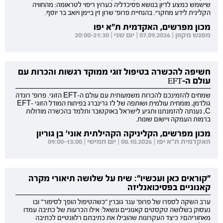
שישמש כמצע לדיון בנושא פסיכדליה כערוץ ריפוי לטראומה: מהחוויה
הקלינית לידע מחקרי. בהנחיית פרופ' שרון זין ביימן ויואב בר יוסף.
מכון מפרשים, האקדמית ת"א יפו
מפגש מקוון | 07.09.2026 | יום שני | 20:00-21:30
חשיפה להכשרה בטיפול זוגי ממוקד רגשות והכרות עם
עולם ה-EFT
שמחים להזמינכם להכרות משמעותית עם עולם ה-EFT הזוגי. פרופ' רונדה
גולדמן, מומחית עולמית ושותפה של לז גרינברג בפיתוח המודל הזוגי EFT-
C, נענתה להזמנתנו ותגיע לישראל באוקטובר ותלמד בהכשרה מודולות
ברמות העמקה ויישום שונות.
מכון מפרשים, הקליניקה הקהילתית אוני' בן גוריון
האקדמית ת"א יפו | 08.10.2026 | יום חמישי | 09:00-13:00
"קוראים כאן ועכשיו": שיח על שלושה תיאורי מקרה
קאנוניים בפסיכואנליזה
ערב השקה לספרו של פרופ' ענר גוברין "כשהטיפול הופך לסיפור" ובו
נעסוק בשלושה טקסטים קאנוניים ונשאל: אילו הכרעות של כתיבה עמדו
מאחוריהם? כיצד העקרונות שהובילו את כתיבתם רלוונטיים לכתיבה