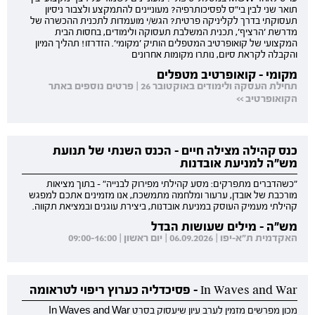
תואר שני לבין בי"ס לפסיכותרפיה? מעוניינים להתמקצע ולצבור ניסיון
תעסוקתי בדרך לקליניקה פרטית? הגש/י מועמדות לתכנית ההכשרה של
מדרשת 'הרציף', תכנית המשלבת תעסוקה ולימודים, בחסות הבית
המקצועי של קואופרטיב המטפלים הותיק 'מקומי'. הזדרזו! תהליך המיון
והקבלה לקראת סיום, נותרו מקומות אחרונים
מקומי - קואופרטיב מטפלים
תחילת העסקה ולימודים באוקטובר 26 | פרטים נוספים באתר
הקואופרטיב >>
כנס קהילה מצילה חיים - הכנס השנתי של תנועת
מש"ה למניעת אובדנות
"כשהדברים מתפרקים: מסע קהילתי מפירוק לבנייה" - בתוך מציאות
מורכבת של אובדן, ערעור ומלחמה מתמשכת, אנו מזמינים אתכם למפגש
קהילתי מעמיק העוסק במניעת אובדנות, ביצירת עוגנים ובמציאת תקווה.
מש"ה - מילים שעושות הבדל
האקדמית ת"א-יפו | 06.09.2026 | יום ראשון | 09:00-16:00
In Waves and War - פסיכדליה כערוץ ריפוי לטראומה
מכון מפרשים מזמין לערב עיון שיעסוק בסרט In Waves and War