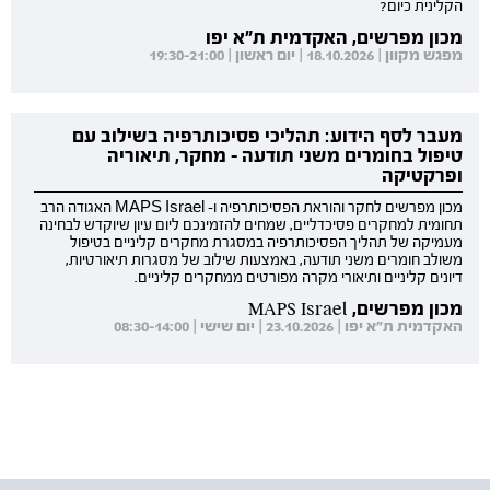
הקלינית כיום?
מכון מפרשים, האקדמית ת"א יפו
מפגש מקוון | 18.10.2026 | יום ראשון | 19:30-21:00
מעבר לסף הידוע: תהליכי פסיכותרפיה בשילוב עם
טיפול בחומרים משני תודעה - מחקר, תיאוריה
ופרקטיקה
מכון מפרשים לחקר והוראת הפסיכותרפיה ו- MAPS Israel האגודה הרב
תחומית למחקרים פסיכדליים, שמחים להזמינכם ליום עיון שיוקדש לבחינה
מעמיקה של תהליך הפסיכותרפיה במסגרת מחקרים קליניים בטיפול
משולב חומרים משני תודעה, באמצעות שילוב של מסגרות תיאורטיות,
דיונים קליניים ותיאורי מקרה מפורטים ממחקרים קליניים.
מכון מפרשים, MAPS Israel
האקדמית ת"א יפו | 23.10.2026 | יום שישי | 08:30-14:00