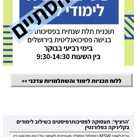
ללוח תכניות לימוד והשתלמויות עדכני >>
'הרציף': תעסוקה לפסיכותרפיסטים בשילוב לימודים
בקליניקה בפלורנטין
עו"ס לאחר MSW במסלול טיפולי? מעוניינים לשמור על רצף מקצועי בין