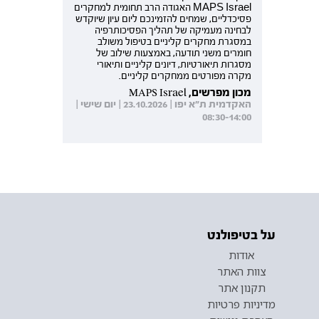
MAPS Israel האגודה הרב תחומית למחקרים
פסיכדליים, שמחים להזמינכם ליום עיון שיוקדש
לבחינה מעמיקה של תהליך הפסיכותרפיה
במסגרת מחקרים קליניים בטיפול משולב
חומרים משני תודעה, באמצעות שילוב של
מסגרות תיאורטיות, דיונים קליניים ותיאורי
מקרה מפורטים ממחקרים קליניים.
מכון מפרשים, MAPS Israel
האקדמית ת"א יפו | 23.10.2026 | יום שישי |
08:30-14:00
על בטיפולנט
אודות
צוות האתר
תקנון אתר
מדיניות פרטיות