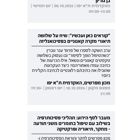
בן גוריון
האקדמית ת"א יפו | 08.10.2026 | יום חמישי |
09:00-13:00
"קוראים כאן ועכשיו": שיח על שלושה
תיאורי מקרה קאנוניים בפסיכואנליזה
ערב השקה לספרו של פרופ' ענר גוברין
"כשהטיפול הופך לסיפור" ובו נעסוק בשלושה
טקסטים קאנוניים ונשאל: אילו הכרעות של
כתיבה עמדו מאחוריהם? כיצד העקרונות
שהובילו את כתיבתם רלוונטיים לכתיבה הקלינית
כיום?
מכון מפרשים, האקדמית ת"א יפו
מפגש מקוון | 18.10.2026 | יום ראשון | 19:30-
21:00
מעבר לסף הידוע: תהליכי פסיכותרפיה
בשילוב עם טיפול בחומרים משני תודעה
- מחקר, תיאוריה ופרקטיקה
מכון מפרשים לחקר והוראת הפסיכותרפיה ו-