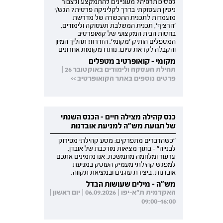
לפסיכותרפיה? מעוניינים להתמקצע ולצבור
ניסיון תעסוקתי בדרך לקליניקה פרטית? הגש/י
מועמדות לתכנית ההכשרה של מדרשת
'הרציף', תכנית המשלבת תעסוקה ולימודים,
בחסות הבית המקצועי של קואופרטיב
המטפלים הותיק 'מקומי'. הזדרזו! תהליך המיון
והקבלה לקראת סיום, נותרו מקומות אחרונים
מקומי - קואופרטיב מטפלים
תחילת העסקה ולימודים באוקטובר 26 |
פרטים נוספים באתר הקואופרטיב >>
כנס קהילה מצילה חיים - הכנס השנתי
של תנועת מש"ה למניעת אובדנות
"כשהדברים מתפרקים: מסע קהילתי מפירוק
לבנייה" - בתוך מציאות מורכבת של אובדן,
ערעור ומלחמה מתמשכת, אנו מזמינים אתכם
למפגש קהילתי מעמיק העוסק במניעת
אובדנות, ביצירת עוגנים ובמציאת תקווה.
מש"ה - מילים שעושות הבדל
האקדמית ת"א-יפו | 06.09.2026 | יום ראשון |
09:00-16:00