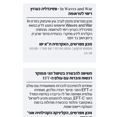
In Waves and War - פסיכדליה כערוץ
ריפוי לטראומה
מכון מפרשים מזמין לערב עיון שיעסוק בסרט In
Waves and War שישמש כמצע לדיון בנושא
פסיכדליה כערוץ ריפוי לטראומה: מהחוויה
הקלינית לידע מחקרי. בהנחיית פרופ' שרון זין
ביימן ויואב בר יוסף.
מכון מפרשים, האקדמית ת"א יפו
מפגש מקוון | 07.09.2026 | יום שני | 20:00-
21:30
חשיפה להכשרה בטיפול זוגי ממוקד
רגשות והכרות עם עולם ה-EFT
שמחים להזמינכם להכרות משמעותית עם עולם
ה-EFT הזוגי. פרופ' רונדה גולדמן, מומחית
עולמית ושותפה של לז גרינברג בפיתוח המודל
הזוגי EFT-C, נענתה להזמנתנו ותגיע לישראל
באוקטובר ותלמד בהכשרה מודולות ברמות
העמקה ויישום שונות.
מכון מפרשים, הקליניקה הקהילתית אוני'