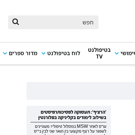
בטיפולנט
מושי
לוח בטיפולנט
מדור ספרים
TV
'הרציף': תעסוקה לפסיכותרפיסטים
בשילוב לימודים בקליניקה בפלורנטין
עו"ס לאחר MSW במסלול טיפולי? מעוניינים
לשמור על רצף מקצועי בין תואר שני לבין בי"ס