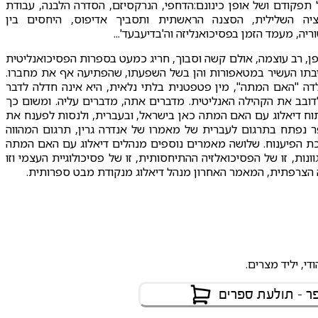
 תפקודם ושל אופן כינונם:הדחפי, הנרקסיזם, הסדרה הלבנה, עבודת
נציה השלילית, הסצנה הראשתית ותסביך אדיפוס, היחסים בין
יה, מעמד הזמן בפסיכואנליזה וה'בדיעבעד'...
פן, רב עוצמה, אולם קשה וסבוך, חריג כמעט בספרות הפסיכואנליטית
יבתו העשיר במטאפורות והן בשל השפעתו, שהפתיעה אף את מחברו.
ה "האם המתה", מין פטפטנית בלתי נלאית, היא אינה חדלה לדבר
דובב את הקהילה האנליטית. מדברים אתה, מדברים עליה. ומשום כך
תוח דיאלוג עם האם המתה כאן בישראל, ובעברית, ולנסות לפענח את
 נפתח בתרגום לעברית של מאמרו של אנדרה גרין, תרגום המהווה
כת הפיענוח. שלושה מאמרים נוספים מנהלים דיאלוג עם האם המתה
ונות, זו של הפסיכואלזיה ההתיחסותית, זו של פסיכולוגיית העצמי וזו
 הצרפתית, המאמר האחרון מנהל דיאלוג מנקודת מבט ספרותית.
ר - תולעת ספרים