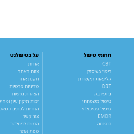
תחומי טיפול
על בטיפולנט
CBT
אודות
ריפוי בעיסוק
צוות האתר
קלינאות תקשורת
תקנון אתר
DBT
מדיניות פרטיות
ביופידבק
הצהרת נגישות
טיפול משפחתי
זכות תיקון עיון ומחי
טיפול פסיכולוגי
הנחיות לכתיבת מאמ
EMDR
צור קשר
היפנוזה
הרשם לניוזלטר
מפת אתר