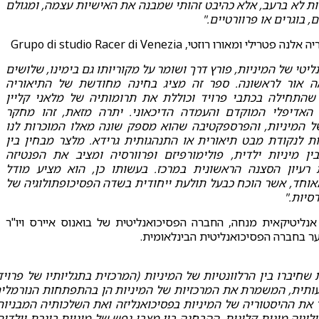
ת לא ברעב, אלא כהיבט זהותי שמבנה את האישיות עצמה, ומגולם
, בוגרים או פרוורטיים."
נה פטרילי ומאורו רוזטי, Grupo di studio Racer di Venezia
ליטי של המיניות, פורץ דרך ושומר על מקוריותו גם בימינו, שלושים
 אור לראשונה. ספר זה מציג בחינה מחודשת של התיאוריה
 שהתחילה בכתבי פרויד וכוללת את תרומותיה של מלאני קליין
 האדיפלי המוקדם והעמדה הדיכאוני. יתרה מזאת, זהו מחקר
של המיניות, והפרספקטיבה שהוא מספק שונה מאלו המוכרות לנו
ת לנקודת מבט תיאורית או התנהגותית גרידא. מלצר מבחין בין
בין מיניות ילדית, פולימורפיזם ופרוורסיה ומציב את הפנטיזה
רעיון הסצנה הראשונית במרכז. בעשותו כן, הוא מציע מודל
מאוחד, אשר הוכח כבעל תולעת ייחודית בשדה הפסיכופתולוגיה של
סיות."
אנליטיקאית מנחה, החברה הפסיכואנליטית של בואנוס איירס ויו"ר
וער בחברה הפסיכואנליטית הבינלאומית.
ת שחיברו בין הרלוונטיות של המיניות (המרכזית בתגליותיו של פרויד
מעותית, המשמרת את המרכזיות של המיניות הן בהתפתחות הנורמלי
 את ההיסטוריה של המיניות בפסיכואנליזה ואת השלכותיה המבניות
גיה מינית קלינית. ההבחנה בין מצבי נפש של מיניות בוגרת וילדית