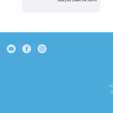
ולהשיב את האומץ. מודן, 2026.
קה
ר