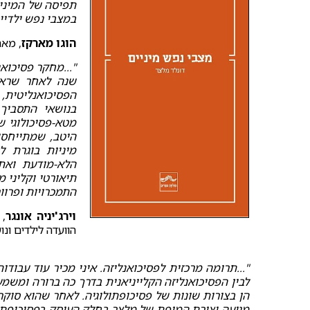
תפיסה של המיניו
במצבי נפש ילדיים
הוגו מארקז
, מאריה אל
"...מחקר פסיכואנ
שנה לאחר שראה
הפסיכואנליטית,
בנושאי התסביך
מטא-פסיכולוגי 
היטב, שמתייחסו
מיניות בוגרת ל
הלא-מודעת ואת 
תיאורטי וקליני 
התמכרויות ופרוור
וירג'יניה אונגר
, 
הוועדה לילדים ונ
"...תרומה מרכזית לפסיכואנליזה. איני מכיר עוד עבודו
לבין הפסיכואנליזה הקלייניאנית בדרך כה ברורה ומש
הן בצורות שונות של פסיכופתולוגיה. לאחר שהוא סוקר
מגיעה יצירת המופת של מלצר בחלק העוסק בפסיכופתולו