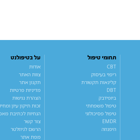
תחומי טיפול
על בטיפולנט
CBT
אודות
ריפוי בעיסוק
צוות האתר
קלינאות תקשורת
תקנון אתר
DBT
מדיניות פרטיות
ביופידבק
הצהרת נגישות
טיפול משפחתי
זכות תיקון עיון ומחי
טיפול פסיכולוגי
הנחיות לכתיבת מאמ
EMDR
צור קשר
היפנוזה
הרשם לניוזלטר
מפת אתר