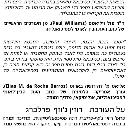
הרצאות שהעבירו פסיכואנליטיקאים בחברה הבריטית. המסירות
והבּינה שהושקעו בספר כדי להעמיק את הבנתנו על הלא־מודע
הופכות את הקריאה בו למתגמלת".
ד"ר פול ויליאמס (Paul Williams), מן העורכים הראשיים
של כתב העת הבין־לאומי לפסיכואנליזה.
"הספר הנבון והצנוע חלימה וחשיבה, המבטא השקפות
בנות–זמננו על אודות חלימה, בולט ביכולתו להעביר כה רבות
בעמודים כה מעטים, בלי לאבד מעומק מחשבתו או לפנות אל
שימוש בעגה פסיכואנליטית מסורתית. הוא מתמקד בחיוני ביותר
בלי לצדד בבלעדיות בזרם מסוים.ספר זה הוא קריאת חובה הן
לאנליטיקאים הן לאקדמאים המתעניינים בפסיכואנליזה של
ימינו".
אליאס מ' דה־רושה בארוס (Elias M. da Rocha Barros),
עורך אמריקה הלטינית של כתב העת הבין־לאומי
לפסיכואנליזה, אנליטיקאי, מדריך ומנחה.
על העורכת - רוזין ג'וזף-פרלברג
פרופ' רוזין ג'וזף-פרלברג הינה פסיכואנליטיקאית, מדריכה ומנחה
בחברה הפסיכואנליטית הבריטית. עיקר מחקרה הוא בנושאי מגדר