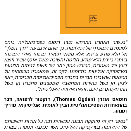
"בעשור האחרון התרחש מעין רנסנס בפסיכואנליזה ביחס
למעמדם המועדף של החלומות, כך שהם אינם עוד "דרך המלך"
אל הלא־מודע גרידא, אלא נושאי תפקיד מהותי (אולי המהותי
ביותר) בזירת הלא־מודע. חלימה וחשיבה מאגד אוסף עשיר ויוצא
דופן של מאמרים, הפורש מגוון רחב של גישות לניתוח חלומות
בפרקטיקה אנליטית בת־זמננו. לקט זה, שמאמריו מבוססים על
הרצאות שהעבירו חברים בחברה הפסיכואנליטית הבריטית, ראוי
לציון הן בשל בהירות המחשבה שמפגינים מחבריו הן בשל
התרחקותם מן העגה והאידאולוגיה האנליטיות".
תומאס אוגדן (Thomas Ogden), דוקטור לרפואה, חבר
בהתאחדות הפסיכואנליטית הבין־לאומית, אנליטיקאי, מדריך
ומנחה.
"בספר דק זה מזוקקת תבונה עכשווית רבה על אודות חשיבותם
של החלומות בפרקטיקה הקלינית, אשר נכתבה ונמסרה בצורת