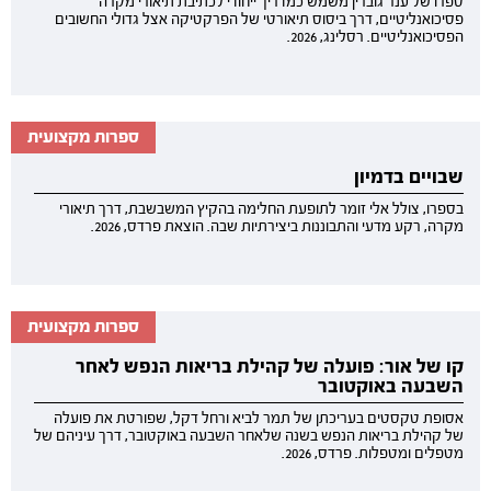
ספרו של ענר גוברין משמש כמדריך ייחודי לכתיבת תיאורי מקרה
פסיכואנליטיים, דרך ביסוס תיאורטי של הפרקטיקה אצל גדולי החשובים
הפסיכואנליטיים. רסלינג, 2026.
ספרות מקצועית
שבויים בדמיון
בספרו, צולל אלי זומר לתופעת החלימה בהקיץ המשבשבת, דרך תיאורי
מקרה, רקע מדעי והתבוננות ביצירתיות שבה. הוצאת פרדס, 2026.
ספרות מקצועית
קו של אור: פועלה של קהילת בריאות הנפש לאחר
השבעה באוקטובר
אסופת טקסטים בעריכתן של תמר לביא ורחל דקל, שפורטת את פועלה
של קהילת בריאות הנפש בשנה שלאחר השבעה באוקטובר, דרך עיניהם של
מטפלים ומטפלות. פרדס, 2026.