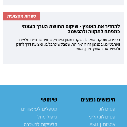
ספרות מקצועית
להחזיר את האומץ - שיקום תחושת הערך העצמי
כמפתח לתקווה ולהגשמה
בספרה, עוסקת אנאבלה שקד במגנון האומץ, שמאפשר חיים מלאים
ואותנטיים, ובמנגנון זהירות-היתר, שמבקש לחבל בו, ומציעה דרך לחזק
ולהשיב את האומץ. מודן, 2026.
חיפושים נפוצים
שימושי
פסיכולוג
מטפלים לפי אזורים
פסיכולוג קליני
טיפול מוזל
אוטיזם | ASD
קליניקות להשכרה