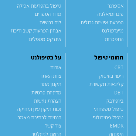
אספרגר
טיפול בהפרעות אכילה
פיברומיאלגיה
מדור הספרים
הפרעת אישיות גבולית
לוח דרושים
מיינדפולנס
אבחון הפרעות קשב וריכוז
התמכרות
אינדקס מטפלים
תחומי טיפול
על בטיפולנט
CBT
אודות
ריפוי בעיסוק
צוות האתר
קלינאות תקשורת
תקנון אתר
DBT
מדיניות פרטיות
ביופידבק
הצהרת נגישות
טיפול משפחתי
זכות תיקון עיון ומחיקה
טיפול פסיכולוגי
הנחיות לכתיבת מאמר
EMDR
צור קשר
היפנוזה
הרשם לניוזלטר