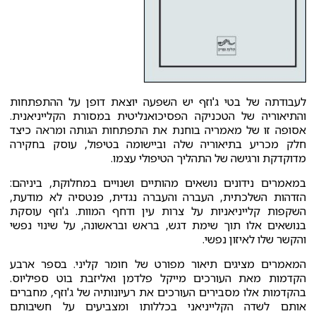
לעבודתה של בטי ג'וזף יש השפעה יוצאת דופן על ההתפתחות
והתיאוריה של הטכניקה הפסיכואנליטית במסורת הקלייניאנית.
אסופה זו של מאמריה בוחנת את התפתחות הגותה ומראה כיצד
חלק מכריע בתיאוריה שלה וביישומה בטיפול, עוסק בחקירה
מדוקדקת ורגישה של התהליך הטיפולי עצמו.
במאמרים נידונים נושאים מהותיים ושנויים במחלוקת, ביניהם:
הזדהות השלכתית, העברה והעברה נגדית, פנטסיה לא מודעת,
השקפות קלייניאניות על צרות עין ודחף המוות. ג'וזף עוסקת
בנושאים אלו תוך שימת דגש, בראש ובראשונה, על שינוי נפשי
והקשר שלו לאיזון נפשי.
המאמרים מציגים תיאור מפורט של חומר קליני. בספר ארבע
הקדמות מאת העורכים מייקל פלדמן ואליזבת בוט ספיליוס.
בהקדמות אלו מסבירים העורכים את רעיונותיה של ג'וזף, מחברים
אותם לשדה הקלייניאני בכללותו ומצביעים על חשיבותם