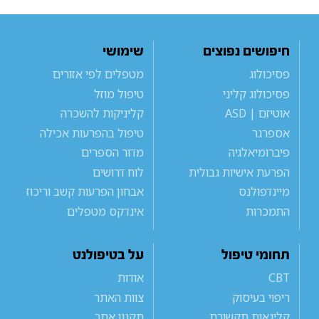
חיפושים נפוצים
שימושי
פסיכולוג
מטפלים לפי אזורים
פסיכולוג קליני
טיפול מוזל
אוטיזם | ASD
קליניקות להשכרה
אספרגר
טיפול בהפרעות אכילה
פיברומיאלגיה
מדור הספרים
הפרעת אישיות גבולית
לוח דרושים
מיינדפולנס
אבחון הפרעות קשב וריכוז
התמכרות
אינדקס מטפלים
תחומי טיפול
על בטיפולנט
CBT
אודות
ריפוי בעיסוק
צוות האתר
קלינאות תקשורת
תקנון אתר