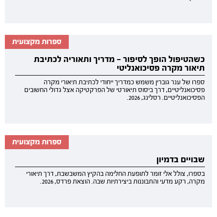
ספרות מקצועית
כשהטיפול הופך לסיפור — מדריך ותאוריה לכתיבת
תיאור מקרה פסיכואנליטי
ספרו של ענר גוברין משמש כמדריך ייחודי לכתיבת תיאורי מקרה
פסיכואנליטיים, דרך ביסוס תיאורטי של הפרקטיקה אצל גדולי החשובים
הפסיכואנליטיים. רסלינג, 2026.
ספרות מקצועית
שבויים בדמיון
בספרו, צולל אלי זומר לתופעת החלימה בהקיץ המשבשבת, דרך תיאורי
מקרה, רקע מדעי והתבוננות ביצירתיות שבה. הוצאת פרדס, 2026.