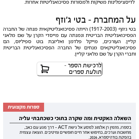
לדיסציפלינות משיקות ולמסורות פסיכואנליטיות אחרות.
על המחברת - בטי ג׳וזף
בטי ג׳וזף (1917-2003) הייתה פסיכואנליטיקאית מנחה של החברה
הפסיכואנליטית הבריטית ונמנתה עם מייסדי הקרן על שם מלאני
קליין. העורכים, מייקל פלדמן ואליזבת בוט ספיליוס, הם
פסיכואנליטיקאים מנחים של החברה הפסיכואנליטית הבריטית
וחברי הקרן על שם מלאני קליין.
לרכישת הספר -
תולעת ספרים
ספרות מקצועית
השאלה האקטית ומה שקרה בתוכי כשכתבתי עליה
בספרו, מזמין רן אלמוג למסע אל גישת ACT — דרך מגע עם כאב,
מחשבות וערכים, בחיפוש אחר חיים חופשיים ומיטיבים. הוצאה עצמית
בהפקת בודהיספרא, 2026.