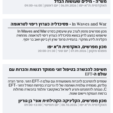
מש"ה - מילים שעושות הבדל
האקדמית ת"א-יפו | 06.09.2026 | יום ראשון | 09:00-16:00
In Waves and War - פסיכדליה כערוץ ריפוי לטראומה
מכון מפרשים מזמין לערב עיון שיעסוק בסרט In Waves and War
שישמש כמצע לדיון בנושא פסיכדליה כערוץ ריפוי לטראומה: מהחוויה
הקלינית לידע מחקרי. בהנחיית פרופ' שרון זין ביימן ויואב בר יוסף.
מכון מפרשים, האקדמית ת"א יפו
מפגש מקוון | 07.09.2026 | יום שני | 20:00-21:30
חשיפה להכשרה בטיפול זוגי ממוקד רגשות והכרות עם
עולם ה-EFT
שמחים להזמינכם להכרות משמעותית עם עולם ה-EFT הזוגי. פרופ' רונדה
גולדמן, מומחית עולמית ושותפה של לז גרינברג בפיתוח המודל הזוגי EFT-
C, נענתה להזמנתנו ותגיע לישראל באוקטובר ותלמד בהכשרה מודולות
ברמות העמקה ויישום שונות.
מכון מפרשים, הקליניקה הקהילתית אוני' בן גוריון
האקדמית ת"א יפו | 08.10.2026 | יום חמישי | 09:00-13:00