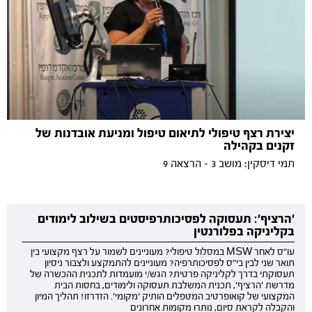
יצירת רצף טיפולי לתיאום טיפול ומניעת אובדנות של
זקנים בקהילה
תמי דיסקין: מושב 3 - הרצאה 9
'הרציף': תעסוקה לפסיכותרפיסטים בשילוב לימודים
בקליניקה בפלורנטין
עו"ס לאחר MSW במסלול טיפולי? מעוניינים לשמור על רצף מקצועי בין
תואר שני לבין בי"ס לפסיכותרפיה? מעוניינים להתמקצע ולצבור ניסיון
תעסוקתי בדרך לקליניקה פרטית? הגש/י מועמדות לתכנית ההכשרה של
מדרשת 'הרציף', תכנית המשלבת תעסוקה ולימודים, בחסות הבית
המקצועי של קואופרטיב המטפלים הותיק 'מקומי'. הזדרזו! תהליך המיון
והקבלה לקראת סיום, נותרו מקומות אחרונים