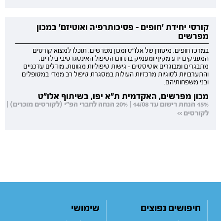
קורסי יחידת 'חופים - פסיכותרפיה ואוטיזם' במכון
מפרשים
במרכז חופים, מיסודן של אלו"ט ומכון מפרשים, תוכלו למצוא קורסים
המעניקים ידע מקיף ומעמיק בתחום הטיפול האינטגרטיבי בילדים,
מתבגרים ומבוגרים אוטיסטים - גישות טיפוליות מגוונות, מודלים עדכניים
והתערבויות לסוגיות מרכזיות העולות במסגרת טיפול רב ממדי במטופלים
ובני משפחותיהם.
מכון מפרשים, האקדמית ת"א יפו, בשיתוף אלו"ט
15% הנחת רישום עד 14/08 | 20% הנחה לחברי הפ"י (לקורסים מוכרים) |
לקורסים >>
חיפושים נפוצים
שימושי