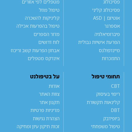
פסיכולוג
מטפלים לפי אזורים
פסיכולוג קליני
טיפול מוזל
אוטיזם | ASD
קליניקות להשכרה
אספרגר
טיפול בהפרעות אכילה
פיברומיאלגיה
מדור הספרים
הפרעת אישיות גבולית
לוח דרושים
מיינדפולנס
אבחון הפרעות קשב וריכוז
התמכרות
אינדקס מטפלים
תחומי טיפול
על בטיפולנט
CBT
אודות
ריפוי בעיסוק
צוות האתר
קלינאות תקשורת
תקנון אתר
DBT
מדיניות פרטיות
ביופידבק
הצהרת נגישות
טיפול משפחתי
זכות תיקון עיון ומחיקה