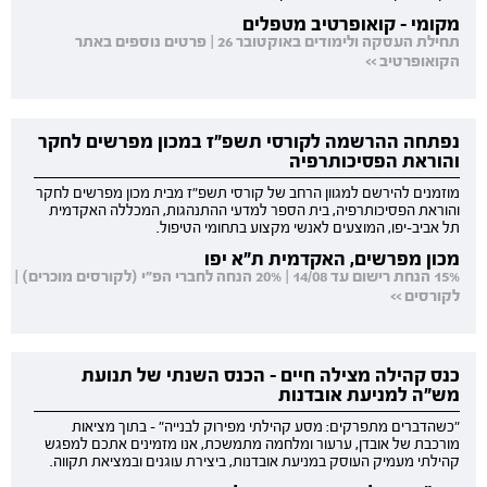
מקומי - קואופרטיב מטפלים
תחילת העסקה ולימודים באוקטובר 26 | פרטים נוספים באתר
הקואופרטיב >>
נפתחה ההרשמה לקורסי תשפ"ז במכון מפרשים לחקר
והוראת הפסיכותרפיה
מוזמנים להירשם למגוון הרחב של קורסי תשפ"ז מבית מכון מפרשים לחקר
והוראת הפסיכותרפיה, בית הספר למדעי ההתנהגות, המכללה האקדמית
תל אביב-יפו, המוצעים לאנשי מקצוע בתחומי הטיפול.
מכון מפרשים, האקדמית ת"א יפו
15% הנחת רישום עד 14/08 | 20% הנחה לחברי הפ"י (לקורסים מוכרים) |
לקורסים >>
כנס קהילה מצילה חיים - הכנס השנתי של תנועת
מש"ה למניעת אובדנות
"כשהדברים מתפרקים: מסע קהילתי מפירוק לבנייה" - בתוך מציאות
מורכבת של אובדן, ערעור ומלחמה מתמשכת, אנו מזמינים אתכם למפגש
קהילתי מעמיק העוסק במניעת אובדנות, ביצירת עוגנים ובמציאת תקווה.