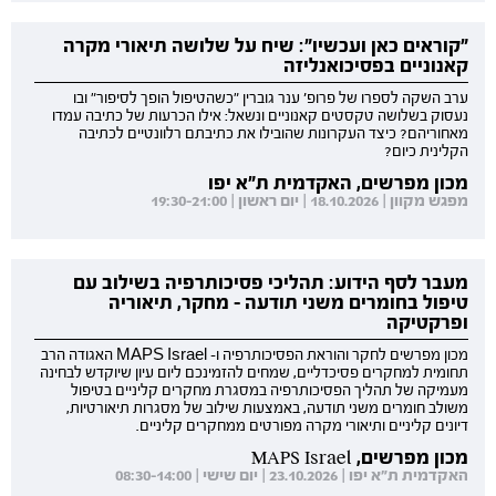
"קוראים כאן ועכשיו": שיח על שלושה תיאורי מקרה
קאנוניים בפסיכואנליזה
ערב השקה לספרו של פרופ' ענר גוברין "כשהטיפול הופך לסיפור" ובו
נעסוק בשלושה טקסטים קאנוניים ונשאל: אילו הכרעות של כתיבה עמדו
מאחוריהם? כיצד העקרונות שהובילו את כתיבתם רלוונטיים לכתיבה
הקלינית כיום?
מכון מפרשים, האקדמית ת"א יפו
מפגש מקוון | 18.10.2026 | יום ראשון | 19:30-21:00
מעבר לסף הידוע: תהליכי פסיכותרפיה בשילוב עם
טיפול בחומרים משני תודעה - מחקר, תיאוריה
ופרקטיקה
מכון מפרשים לחקר והוראת הפסיכותרפיה ו- MAPS Israel האגודה הרב
תחומית למחקרים פסיכדליים, שמחים להזמינכם ליום עיון שיוקדש לבחינה
מעמיקה של תהליך הפסיכותרפיה במסגרת מחקרים קליניים בטיפול
משולב חומרים משני תודעה, באמצעות שילוב של מסגרות תיאורטיות,
דיונים קליניים ותיאורי מקרה מפורטים ממחקרים קליניים.
מכון מפרשים, MAPS Israel
האקדמית ת"א יפו | 23.10.2026 | יום שישי | 08:30-14:00