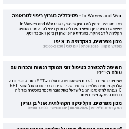
In Waves and War - פסיכדליה כערוץ ריפוי לטראומה
מכון מפרשים מזמין לערב עיון שיעסוק בסרט In Waves and War
שישמש כמצע לדיון בנושא פסיכדליה כערוץ ריפוי לטראומה: מהחוויה
הקלינית לידע מחקרי. בהנחיית פרופ' שרון זין ביימן ויואב בר יוסף.
מכון מפרשים, האקדמית ת"א יפו
מפגש מקוון | 07.09.2026 | יום שני | 20:00-21:30
חשיפה להכשרה בטיפול זוגי ממוקד רגשות והכרות עם
עולם ה-EFT
שמחים להזמינכם להכרות משמעותית עם עולם ה-EFT הזוגי. פרופ' רונדה
גולדמן, מומחית עולמית ושותפה של לז גרינברג בפיתוח המודל הזוגי EFT-
C, נענתה להזמנתנו ותגיע לישראל באוקטובר ותלמד בהכשרה מודולות
ברמות העמקה ויישום שונות.
מכון מפרשים, הקליניקה הקהילתית אוני' בן גוריון
האקדמית ת"א יפו | 08.10.2026 | יום חמישי | 09:00-13:00