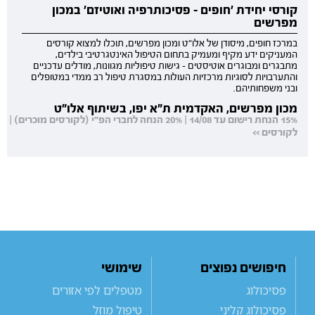
קורסי יחידת 'חופים - פסיכותרפיה ואוטיזם' במכון
מפרשים
במרכז חופים, מיסודן של אלו"ט ומכון מפרשים, תוכלו למצוא קורסים
המעניקים ידע מקיף ומעמיק בתחום הטיפול האינטגרטיבי בילדים,
מתבגרים ומבוגרים אוטיסטים - גישות טיפוליות מגוונות, מודלים עדכניים
והתערבויות לסוגיות מרכזיות העולות במסגרת טיפול רב ממדי במטופלים
ובני משפחותיהם.
מכון מפרשים, האקדמית ת"א יפו, בשיתוף אלו"ט
15% הנחת רישום עד 14/08 | 20% הנחה לחברי הפ"י (לקורסים מוכרים) |
לקורסים >>
חיפושים נפוצים
שימושי
פסיכולוג
מטפלים לפי אזורים
פסיכולוג קליני
טיפול מוזל