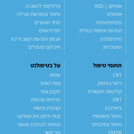
אוטיזם | ASD
קליניקות להשכרה
אספרגר
טיפול בהפרעות אכילה
פיברומיאלגיה
מדור הספרים
הפרעת אישיות גבולית
לוח דרושים
מיינדפולנס
אבחון הפרעות קשב וריכוז
התמכרות
אינדקס מטפלים
תחומי טיפול
על בטיפולנט
CBT
אודות
ריפוי בעיסוק
צוות האתר
קלינאות תקשורת
תקנון אתר
DBT
מדיניות פרטיות
ביופידבק
הצהרת נגישות
טיפול משפחתי
זכות תיקון עיון ומחיקה
טיפול פסיכולוגי
הנחיות לכתיבת מאמר
EMDR
צור קשר