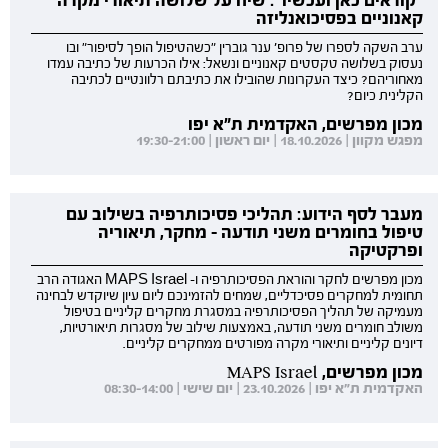
"קוראים כאן ועכשיו": שיח על שלושה תיאורי מקרה
קאנוניים בפסיכואנליזה
ערב השקה לספרו של פרופ' ענר גוברין "כשהטיפול הופך לסיפור" ובו
נעסוק בשלושה טקסטים קאנוניים ונשאל: אילו הכרעות של כתיבה עמדו
מאחוריהם? כיצד העקרונות שהובילו את כתיבתם רלוונטיים לכתיבה
הקלינית כיום?
מכון מפרשים, האקדמית ת"א יפו
מפגש מקוון | 18.10.2026 | יום ראשון | 19:30-21:00
מעבר לסף הידוע: תהליכי פסיכותרפיה בשילוב עם
טיפול בחומרים משני תודעה - מחקר, תיאוריה
ופרקטיקה
מכון מפרשים לחקר והוראת הפסיכותרפיה ו- MAPS Israel האגודה הרב
תחומית למחקרים פסיכדליים, שמחים להזמינכם ליום עיון שיוקדש לבחינה
מעמיקה של תהליך הפסיכותרפיה במסגרת מחקרים קליניים בטיפול
משולב חומרים משני תודעה, באמצעות שילוב של מסגרות תיאורטיות,
דיונים קליניים ותיאורי מקרה מפורטים ממחקרים קליניים.
מכון מפרשים, MAPS Israel
האקדמית ת"א יפו | 23.10.2026 | יום שישי | 08:30-14:00