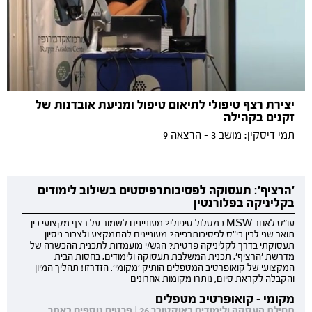
יצירת רצף טיפולי לתיאום טיפול ומניעת אובדנות של
זקנים בקהילה
תמי דיסקין: מושב 3 - הרצאה 9
'הרציף': תעסוקה לפסיכותרפיסטים בשילוב לימודים
בקליניקה בפלורנטין
עו"ס לאחר MSW במסלול טיפולי? מעוניינים לשמור על רצף מקצועי בין
תואר שני לבין בי"ס לפסיכותרפיה? מעוניינים להתמקצע ולצבור ניסיון
תעסוקתי בדרך לקליניקה פרטית? הגש/י מועמדות לתכנית ההכשרה של
מדרשת 'הרציף', תכנית המשלבת תעסוקה ולימודים, בחסות הבית
המקצועי של קואופרטיב המטפלים הותיק 'מקומי'. הזדרזו! תהליך המיון
והקבלה לקראת סיום, נותרו מקומות אחרונים
מקומי - קואופרטיב מטפלים
תחילת העסקה ולימודים באוקטובר 26 | פרטים נוספים באתר