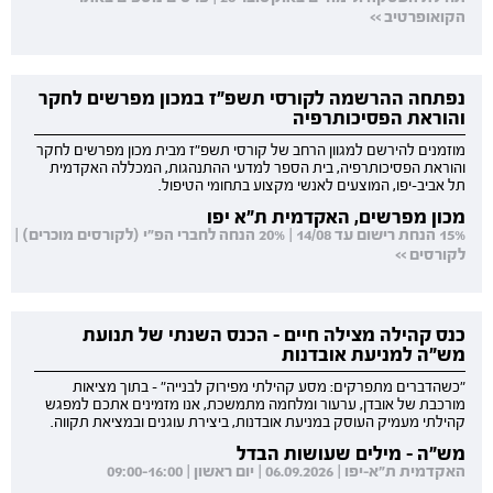
הקואופרטיב >>
נפתחה ההרשמה לקורסי תשפ"ז במכון מפרשים לחקר
והוראת הפסיכותרפיה
מוזמנים להירשם למגוון הרחב של קורסי תשפ"ז מבית מכון מפרשים לחקר
והוראת הפסיכותרפיה, בית הספר למדעי ההתנהגות, המכללה האקדמית
תל אביב-יפו, המוצעים לאנשי מקצוע בתחומי הטיפול.
מכון מפרשים, האקדמית ת"א יפו
15% הנחת רישום עד 14/08 | 20% הנחה לחברי הפ"י (לקורסים מוכרים) |
לקורסים >>
כנס קהילה מצילה חיים - הכנס השנתי של תנועת
מש"ה למניעת אובדנות
"כשהדברים מתפרקים: מסע קהילתי מפירוק לבנייה" - בתוך מציאות
מורכבת של אובדן, ערעור ומלחמה מתמשכת, אנו מזמינים אתכם למפגש
קהילתי מעמיק העוסק במניעת אובדנות, ביצירת עוגנים ובמציאת תקווה.
מש"ה - מילים שעושות הבדל
האקדמית ת"א-יפו | 06.09.2026 | יום ראשון | 09:00-16:00