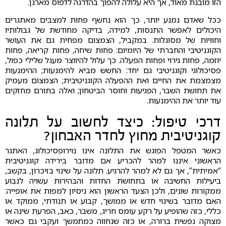
הזו מובנת מאוד, אך היא עלולה להפוך בהדרגה לדפוס מארגן.
ככל שאדם נמנע יותר, כך הוא נחשף פחות למצבים מאתגרים
היכולים לאפשר התנסות, למידה, בדיקה מחודשת של גבולותיו
וחוויות של מסוגלות. במקביל, הצמצום מפחית גם את העושר
הקוגניטיבי והחברתי של היומיום: פחות שיחה, פחות קריאה, פחות
יוזמה, פחות גירוי ופחות הפעלה. כך עלול להיווצר מעגל שלילי כפול,
פסיכולוגי וקוגניטיבי גם יחד: החשש מביא להימנעות; ההימנעות
מצמצמת את החיים ואת ההפעלה הקוגניטיבית; הצמצום מעמיק
את תחושת השבר, הפגיעוּת וחוסר הביטחון; ואלה בתורם מחזקים
עוד יותר את ההימנעות.
דרכי טיפול: כיצד לחשוב על תלונה
קוגניטיבית מחוץ לחדר האבחון?
כאשר המטפל הפוגש את התלונה אינו נוירופסיכולוג, האתגר
הראשוני איננו למהר להכריע אם מדובר בירידה קוגניטיבית
“אמיתית”, אך גם לא למהר להרגיע. תלונה על שינוי בזיכרון, בקשב,
ביעילות החשיבה או בתחושת החדות והבהירות עשויה לנבוע
ממקורות שונים, ולכן הצעד הראשון הוא ניסיון למפות את אופייה:
האם מדובר בשינוי חדש או ממושך, קבוע או תנודתי, ממוקד או
כללי, כזה שהופיע על רקע עומס חריג, משבר, כאב, הפרעת שינה או
מצוקה נפשית ברורה, או כזה שנחווה כמתמשך ועקבי גם כאשר