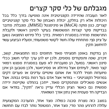
מגבלתם של כלי סקר קצרים
לאור העובדה שהירידה הקוגניטיבית אינה מופיעה בדרך כלל בכל
היכולות אלא רק בחלקן, יכולת האבחון של כלי סקר קוגניטיביים
קצרים, כגון מוקה (MoCA) או מינימנטל (MMSE), מוגבלת. מדובר
בבדיקות סקר קצרות המשמשות בעיקר לסינון ראשוני ולקבלת
התרשמות מהירה במסגרת רפואית. בדרך כלל פירוש התוצאה נשען
על ציון סף: מתחתיו עולה חשד לקושי משמעותי, ומעליו הביצוע עשוי
להיחשב תקין.
הן בודקות באופן תמציתי מאוד תחומים כמו התמצאות, קשב,
זיכרון, שפה ותפקודים נוספים, ולכן יש להן ערך קליני חשוב ככלי
סינון ראשוני. בפועל, הן מועברות לא פעם במסגרת מפגש רפואי
קצר מאוד, לעיתים אצל נוירולוג או פסיכיאטר, ולכן מטבען הן אינן
מיועדות תמיד ללכוד את אותם שינויים עדינים או פערים דקים
בפרופיל הקוגניטיבי – בוודאי אצל אדם בעל רמת בסיס גבוהה. אצל
אנשים משכילים ומתפקדים מאוד, ייתכן בהחלט שקיימת ירידה
ממשית גם כאשר הציון הכללי עדיין נראה “תקין", בוודאי אם
הבדיקה חד פעמית ואין נתון אורך השוואתי.
במצב כזה נוצרת סכנה כפולה: מצד אחד, ההערכה המקצועית
עלולה להרגיע מהר מדי; מצד אחר, המטופל נותר לבדו עם תחושה