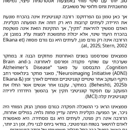
טוב יותר עם שינוי מוחי באמצעות אסטרטגיות פיצוי, גמישות
מחשבתית וגיוס חלופי של משאבים.
אך כאן טמון גם הפרדוקס: רזרבה קוגניטיבית אינה בהכרח מונעת
את הירידה; לעיתים קרובות היא רק דוחה את הופעתה הקלינית.
האדם ממשיך להיראות “תקין”, אך התקינות הזאת אינה משקפת
בהכרח היעדר שינוי, אלא יכולת מתמשכת לפצות עליו. במובן זה,
הרזרבה אינה רק גורם מגן, לעיתים היא גם גורם מסווה (Elkana et
al., 2025; Stern, 2002).
ממצאים שפרסמנו בשנים האחרונות מחזקים הבנה זו. במחקר
שערכתי עם שותף מקנדה ופורסם לאחרונה ב-Brain and
Cognition, התבססנו על מאגר "Alzheimer’s Disease
Neuroimaging Initiative (ADNI)", מאגר מחקר בינלאומי רחב
היקף העוקב אחר שינויים קוגניטיביים ומוחיים לאורך זמן (Elkana &
Beheshti, 2025b). במחקר, עקבנו אחר אנשים אשר החלו את
המעקב עם תפקוד קוגניטיבי תקין אך בהמשך הידרדרו לירידה
קוגניטיבית קלה (MCI).
ממצאינו הראו כי ההשכלה תפקדה כגורם ממתן: הנזק המוחי היה
ניכר, אך הפגיעה הקלינית הייתה עדיין פחות גלויה. במילים אחרות,
הרזרבה אינה רק מגינה, לעיתים היא גם מסתירה. היא מאפשרת
לאדם להישאר בטווח הנורמטיבי, בוודאי ביחס לבני גילו, זמן רב יותר,
גם כאשר בפועל כבר החל תהליך משמעותי של ירידה קוגניטיבית.