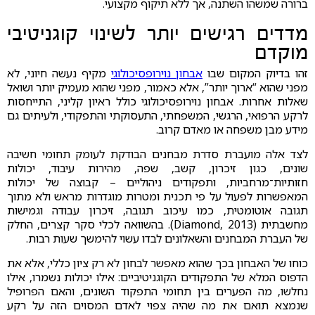
ברורה שמשהו השתנה, אך ללא תיקוף מקצועי.
מדדים רגישים יותר לשינוי קוגניטיבי
מוקדם
זהו בדיוק המקום שבו
אבחון נוירופסיכולוגי
מקיף נעשה חיוני, לא
מפני שהוא “ארוך יותר”, אלא כאמור, מפני שהוא מעמיק יותר ושואל
שאלות אחרות. אבחון נוירופסיכולוגי כולל ראיון קליני, התייחסות
לרקע הרפואי, הרגשי, המשפחתי, התעסוקתי והתפקודי, ולעיתים גם
מידע מבן משפחה או מאדם קרוב.
לצד אלה מועברת סדרת מבחנים הבודקת לעומק תחומי חשיבה
שונים, כגון זיכרון, קשב, שפה, מהירות עיבוד, יכולות
חזותיות־מרחביות, ותפקודים ניהוליים – קבוצה של יכולות
המאפשרות לפעול על פי תכנית ומטרות מוגדרות מראש ולא מתוך
תגובה אוטומטית, כמו עיכוב תגובה, זיכרון עבודה וגמישות
מחשבתית (Diamond, 2013). בהשוואה לכלי סקר קצרים, החלק
של העברת המבחנים והשאלונים לבדו עשוי להימשך שעות רבות.
כוחו של האבחון בכך שהוא מאפשר לבחון לא רק ציון כללי, אלא את
הדפוס המלא של התפקודים הקוגניטיביים: אילו יכולות נשמרו, אילו
נחלשו, מה הפערים בין תחומי התפקוד השונים, והאם הפרופיל
שנמצא תואם את מה שהיה צפוי לאדם המסוים הזה על רקע