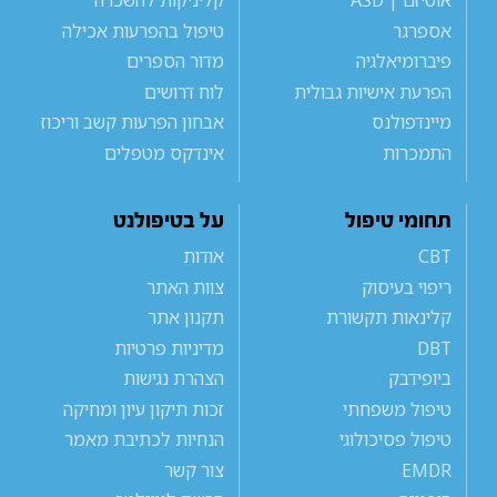
אוטיזם | ASD
קליניקות להשכרה
אספרגר
טיפול בהפרעות אכילה
פיברומיאלגיה
מדור הספרים
הפרעת אישיות גבולית
לוח דרושים
מיינדפולנס
אבחון הפרעות קשב וריכוז
התמכרות
אינדקס מטפלים
תחומי טיפול
על בטיפולנט
CBT
אודות
ריפוי בעיסוק
צוות האתר
קלינאות תקשורת
תקנון אתר
DBT
מדיניות פרטיות
ביופידבק
הצהרת נגישות
טיפול משפחתי
זכות תיקון עיון ומחיקה
טיפול פסיכולוגי
הנחיות לכתיבת מאמר
EMDR
צור קשר