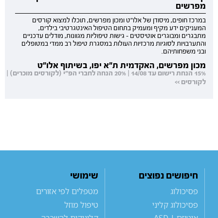
מפרשים
במרכז חופים, מיסודן של אלו"ט ומכון מפרשים, תוכלו למצוא קורסים
המעניקים ידע מקיף ומעמיק בתחום הטיפול האינטגרטיבי בילדים,
מתבגרים ומבוגרים אוטיסטים - גישות טיפוליות מגוונות, מודלים עדכניים
והתערבויות לסוגיות מרכזיות העולות במסגרת טיפול רב ממדי במטופלים
ובני משפחותיהם.
מכון מפרשים, האקדמית ת"א יפו, בשיתוף אלו"ט
15% הנחת רישום עד 14/08 | 20% הנחה לחברי הפ"י (לקורסים מוכרים) |
לקורסים >>
חיפושים נפוצים
שימושי
פסיכולוג
מטפלים לפי אזורים
פסיכולוג קליני
טיפול מוזל