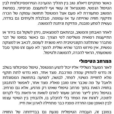
כאשר מתקיים דיאלוג טוב בין תהליך ההערכה הנוירופסיכולוגית לבין
הטיפול הנפשי, פוטנציאל זה עשוי אף להתעצם. מניסיוני, בפגישת
המשוב מתעוררת לא פעם אצל המטופל תחושה עמוקה של הכרה
ותיקוף: חוויה שהייתה עד אז עמומה, מבלבלת ולעיתים גם בודדה,
נעשית לפתע מובנת, מדויקת וניתנת להמשגה.
לאחר האבחון והמשוב, ובהתאם לממצאים, ניתן לשקול גם בירור או
התייעצות רפואית משלימה לפי הצורך. גם כאשר בסופו של דבר
מתברר שהתלונה הקוגניטיבית היא משנית לעומס, לכאב או למצוקה
נפשית, אין פירוש הדבר שהיא שולית. להפך: לא פעם זהו מוקד סבל
משמעותי, הראוי להכרה, להמשגה ולטיפול.
המרחב הטיפולי
לאור המעגל השלילי אליו יכול להגיע המטופל, טיפול פסיכולוגי בשלב
זה נדרש להחזיק עמדה מורכבת. מצד אחד, הוא נדרש לתת תוקף
מלא לחוויית השינוי, לפחד, לבושה, לפגיעה בתחושת המסוגלות
ולאבל על מה שכבר אינו מובן מאליו. מצד אחר, לאפשר להתבונן
בחוויה הזאת בתוך מרחב טיפולי שאינו רק מרגיע, אלא גם מרחיב.
בטיפול ניתן לייצר מרחב שעוזר לאדם לשאת אי-ודאות בלי לקרוס
לתוכה, לזהות את הפחד בלי להיבלע בו, ולהבחין בין השינוי עצמו
לבין האופן שבו החרדה מפניו כבר מתחילה לארגן את חייו.
במובן זה, העבודה הטיפולית נוגעת גם בבדידותה של החוויה