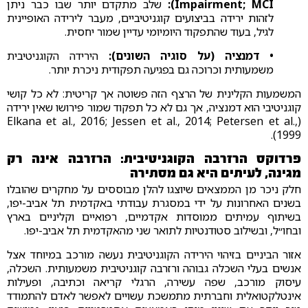
Impairment; MCI):
שלב מתקדם יותר שבו כבר ניתן
לזהות ירידה בביצועים קוגניטיביים, מעבר לירידה האופיינית
לגיל, בעוד שהתפקוד היומיומי עדיין שמור יחסית.
• דמנציה (על סוגיה השונים):
הירידה הקוגניטיבית
משמעותית וכרוכה גם בפגיעה תפקודית ניכרת יותר.
המשמעות הקלינית של הרצף הזה פשוטה אך קריטית: לא כל קושי
קוגניטיבי הוא דמנציה, אך גם לא כל תפקוד שמור פירושו שאין ירידה
(Elkana et al., 2016; Jessen et al., 2014; Petersen et al.,
1999).
פרדוקס הרזרבה הקוגניטיבית: הרזרבה אינה רק
מגינה, לעיתים היא גם מסתירה
חלק ניכר מן הממצאים שיוצגו להלן מבוססים על מחקרים שהובלו
בשנים האחרונות על ידי במסגרת עבודתי באקדמית תל אביב-יפו,
בשיתוף עמיתים ממוסדות אקדמיים, רפואיים וקליניים בארץ
ובחו״ל, ובשילוב סטודנטיות לתואר שני מהאקדמית תל אביב-יפו.
אזור הביניים בזיהוי הירידה הקוגניטיבית נעשה מורכב במיוחד אצל
אנשים בעלי השכלה גבוהה ורזרבה קוגניטיבית משמעותית. השכלה,
עיסוק מורכב, שפה עשירה, הרגלי קריאה וכתיבה, ופעילות
אינטלקטואלית וחברתית מתמשכת עשויים לאפשר לאדם להתמודד