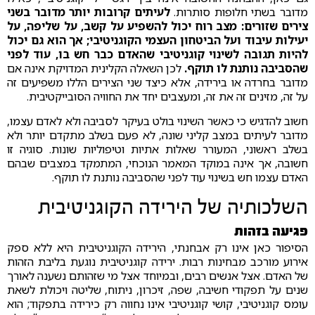
מדובר בשתי חלופות סותרות.
לעיתים קרובות יותר מדובר בשני
צירים שזורים: מצב רוח יכול להשפיע על קשב, על שליפה, על
יעילות עיבוד ועל הביטחון העצמי הקוגניטיבי; אך הוא גם יכול
להיות תגובה לשינוי קוגניטיבי שהאדם כבר חש בו, עוד לפני
שהסביבה נותנת לו תוקף.
לכן השאלה הקלינית המדויקת אינה אם
מדובר בחרדה או בירידה, אלא כיצד שני הצירים הללו משפיעים זה
על זה, מזינים זה את זה, ומעצבים יחד את החוויה הסובייקטיבית.
חשוב להדגיש כי כאשר השינוי בולט בעיקר לסביבה ולא לאדם עצמו,
מדובר לעיתים במצב קליני שונה, לא פעם בשלב מתקדם יותר ולא
בשלב ראשוני, המעורר שאלות אתיות וטיפוליות שונות. סוגיה זו
חשובה, אך אינה במוקד המאמר הנוכחי, המתמקד במצבים שבהם
האדם עצמו חש בשינוי עוד לפני שהסביבה נותנת לו תוקף.
השלכותיה של הירידה הקוגניטיבית
פגיעה בזהות
הסיפור כאן אינו רק אבחנתי, הירידה הקוגניטיבית היא ללא ספק
אירוע מורכב מבחינות רבות. ירידה קוגניטיבית נוגעת בליבת הזהות
של האדם. אצל אנשים רבים, ובמיוחד אצל מי שזהותם נשענה לאורך
שנים על תפקודי חשיבה, שפה, זיכרון, ניתוח, שליטה ויכולת לשאת
עומס קוגניטיבי, קושי קוגניטיבי אינו נחווה רק כירידה בתפקוד; הוא