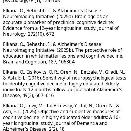
psychology, 64(1), 135-168
Elkana, O., Beheshti, I., & Alzheimer’s Disease
Neuroimaging Initiative. (2025a). Brain age as an
accurate biomarker of preclinical cognitive decline:
Evidence from a 12-year longitudinal study. Journal of
Neurology, 272(10), 672
Elkana, O., Beheshti, I., & Alzheimer’s Disease
Neuroimaging Initiative. (2025b). The protective role of
education in white matter lesions and cognitive decline.
Brain and Cognition, 187, 106304
Elkana, O., Eisikovits, O. R., Oren, N., Betzale, V., Giladi, N.,
& Ash, E. L. (2016). Sensitivity of neuropsychological tests
to identify cognitive decline in highly educated elderly
individuals: 12 months follow up. Journal of Alzheimer’s
Disease, 49(3), 607–616
Elkana, O., Levy, M., Tal Bicovsky, Y., Tal, N., Oren, N., &
Ash, E. L. (2025). Objective and subjective measures of
cognitive decline in highly educated older adults: A 10-
year longitudinal study. Journal of Dementia and
Alzheimer’s Disease, 2(2), 18