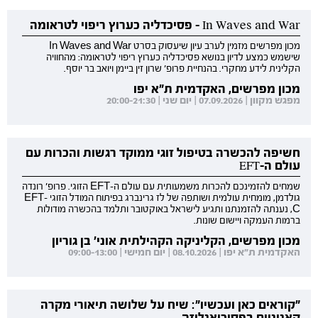
In Waves and War - פסיכדליה כערוץ ריפוי לטראומה
מכון מפרשים מזמין לערב עיון שיעסוק בסרט In Waves and War
שישמש כמצע לדיון בנושא פסיכדליה כערוץ ריפוי לטראומה: מהחוויה
הקלינית לידע מחקרי. בהנחיית פרופ' שרון זין ביימן ויואב בר יוסף.
מכון מפרשים, האקדמית ת"א יפו
מפגש מקוון | 07.09.2026 | יום שני | 20:00-21:30
חשיפה להכשרה בטיפול זוגי ממוקד רגשות והכרות עם
עולם ה-EFT
שמחים להזמינכם להכרות משמעותית עם עולם ה-EFT הזוגי. פרופ' רונדה
גולדמן, מומחית עולמית ושותפה של לז גרינברג בפיתוח המודל הזוגי EFT-
C, נענתה להזמנתנו ותגיע לישראל באוקטובר ותלמד בהכשרה מודולות
ברמות העמקה ויישום שונות.
מכון מפרשים, הקליניקה הקהילתית אוני' בן גוריון
האקדמית ת"א יפו | 08.10.2026 | יום חמישי | 09:00-13:00
"קוראים כאן ועכשיו": שיח על שלושה תיאורי מקרה
קאנוניים בפסיכואנליזה