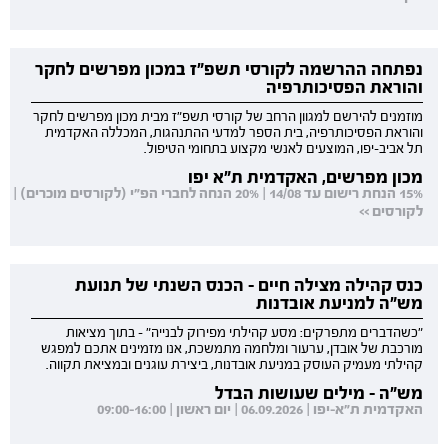
נפתחה ההרשמה לקורסי תשפ"ז במכון מפרשים לחקר
והוראת הפסיכותרפיה
מוזמנים להירשם למגוון הרחב של קורסי תשפ"ז מבית מכון מפרשים לחקר
והוראת הפסיכותרפיה, בית הספר למדעי ההתנהגות, המכללה האקדמית
תל אביב-יפו, המוצעים לאנשי מקצוע בתחומי הטיפול.
מכון מפרשים, האקדמית ת"א יפו
15% הנחת רישום עד 14/08 | 20% הנחה לחברי הפ"י (לקורסים מוכרים) |
לקורסים >>
כנס קהילה מצילה חיים - הכנס השנתי של תנועת
מש"ה למניעת אובדנות
"כשהדברים מתפרקים: מסע קהילתי מפירוק לבנייה" - בתוך מציאות
מורכבת של אובדן, ערעור ומלחמה מתמשכת, אנו מזמינים אתכם למפגש
קהילתי מעמיק העוסק במניעת אובדנות, ביצירת עוגנים ובמציאת תקווה.
מש"ה - מילים שעושות הבדל
האקדמית ת"א-יפו | 06.09.2026 | יום ראשון | 09:00-16:00