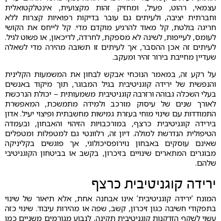
עצמאי, רהוט, פעיל, ומחזיק זהות מקצועית, אינטלקטואלית
וחברתית יציבה, ולעיתים גם עובר בדיקות רפואיות קצרות ללא
חריגה בולטת, קל מאוד להרגיע מוקדם מדי. קל לייחס את הקושי
לעומס, לעייפות, לשינה לא מספקת, לחרדה, לדיכאון, או פשוט לגיל.
לעיתים זה אכן ההסבר, אך לעיתים זו תשובה מהירה מדי לשאלה
שעדיין מחייבת בירור זהיר ומעקב.
על רקע זה, במאמר הנוכחי אבקש לבחון את המשמעות הקלינית
והנפשית של ירידה קוגניטיבית בגיל המבוגר, תוך מיקוד באנשים
בעלי השכלה גבוהה ורזרבה קוגניטיבית משמעותית – יכולת הנרכשת
לאורך שנים של עיסוק מורכב ולמידה מתמשכת, המאפשרת
התמודדות עם שינוי מוחי בעזרת גמישות מחשבתית ופיצוי יעיל. אדון
בירידה קוגניטיבית כרצף, במורכבויות הזיהוי והאבחון, ובעמדה
הטיפולית הנדרשת למולה. דיון זה, רלוונטי גם למטפלות ומטפלים
שאינם עוסקים באבחון נוירופסיכולוגי, אך פוגשים בקליניקה
מבוגרים המתארים שינויים בזיכרון, בקשב או בביטחון הקוגניטיבי
שלהם.
ירידה קוגניטיבית כרצף
המונח ‘ירידה קוגניטיבית’ אינו אבחנה אחת, אלא תיאור של שינוי
בתפקודי חשיבה כגון זיכרון, קשב, שפה או מהירות עיבוד. שינוי כזה
עשוי לשקף הזדקנות קוגניטיבית תקינה, לנבוע מגורמים משניים כמו