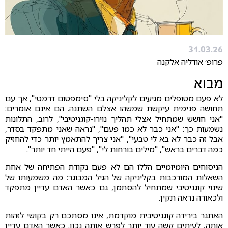
31.03.26
פרופ׳ אודליה אלקנה
מבוא
לא פעם מטופלים מגיעים לקליניקה בלי "סימפטום דרמטי", אך עם
תחושה פנימית עיקשת שמשהו אצלם השתנה. הם אינם אומרים:
"אני חושש שמתחיל אצלי תהליך נוירו-קוגניטיבי", לרוב, התלונות
נשמעות כך: "אני כבר לא כמו פעם", "נראה שאני מתפקד בסדר,
אבל זה כבר לא בא לי טבעי", "אני צריך להתאמץ יותר כדי להחזיק
כמה דברים בראש", "מילים בורחות לי", "פעם הייתי חד יותר".
הניסוחים היומיומיים הללו הם לא פעם נקודת הפתיחה של אחת
השאלות המורכבות בקליניקה של הגיל המבוגר: מה משמעותו של
שינוי קוגניטיבי שמתחיל להסתמן, גם כאשר האדם עדיין מתפקד
ולכאורה נראה תקין.
האתגר בירידה קוגניטיבית מוקדמת, אינו מסתכם רק בקושי לזהות
אותה, לעיתים קשה עוד יותר לפרש אותה נכון. כאשר האדם עדיין