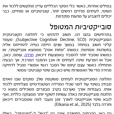
במילים אחרות, כאשר כלי הסקר הכלליים עדיין מתקשים ללכוד את
השינוי, לעיתים מדדים רגישים יותר, קוגניטיביים או מוחיים, כבר
יכולים להצביע על פגיעות מוקדמת.
סובייקטיביות המטופל
בתרחישים בהם דנו, חשוב להדגיש כי לתלונה הקוגניטיבית
הסובייקטיבית (Subjective Cognitive Decline; SCD), מעמד
קליני חשוב במיוחד. במשך שנים הייתה נטייה להתייחס אליה
בחשדנות מסוימת: כמשהו “פחות אמין” מממצא אובייקטיבי, או
כמשהו שסביר יותר להסביר באמצעות דיכאון,
חרדה
, עומס, כאב,
אבל או הפרעת שינה. לעיתים זה אכן ההסבר המרכזי, אך הבעיה
מתחילה כאשר עצם קיומו של הסבר רגשי אפשרי מוביל לדחיקה
מהירה מדי של האפשרות שיש כאן גם שינוי קוגניטיבי ממשי.
התלונה הסובייקטיבית לעיתים משקפת שלב מוקדם שבו האדם
מבחין בשינוי עוד לפני שכלי המדידה הסטנדרטיים מצליחים ללכוד
אותו. בעבודות אורך שערכנו בקרב מבוגרים משכילים נמצא כי
תלונות סובייקטיביות כאלה עשויות לשקף יותר ממצוקה כללית, ואף
לנבא שינוי אובייקטיבי לאורך זמן מעבר למה שמסבירים דיכאון
וחרדה בלבד (Elkana et al., 2025).
גם כאן, ההבחנה החשובה אינה בין “רגשי” ל-“קוגניטיבי”, כאילו