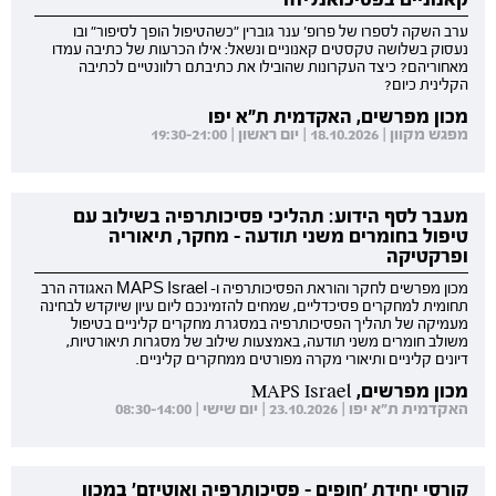
ערב השקה לספרו של פרופ' ענר גוברין "כשהטיפול הופך לסיפור" ובו
נעסוק בשלושה טקסטים קאנוניים ונשאל: אילו הכרעות של כתיבה עמדו
מאחוריהם? כיצד העקרונות שהובילו את כתיבתם רלוונטיים לכתיבה
הקלינית כיום?
מכון מפרשים, האקדמית ת"א יפו
מפגש מקוון | 18.10.2026 | יום ראשון | 19:30-21:00
מעבר לסף הידוע: תהליכי פסיכותרפיה בשילוב עם
טיפול בחומרים משני תודעה - מחקר, תיאוריה
ופרקטיקה
מכון מפרשים לחקר והוראת הפסיכותרפיה ו- MAPS Israel האגודה הרב
תחומית למחקרים פסיכדליים, שמחים להזמינכם ליום עיון שיוקדש לבחינה
מעמיקה של תהליך הפסיכותרפיה במסגרת מחקרים קליניים בטיפול
משולב חומרים משני תודעה, באמצעות שילוב של מסגרות תיאורטיות,
דיונים קליניים ותיאורי מקרה מפורטים ממחקרים קליניים.
מכון מפרשים, MAPS Israel
האקדמית ת"א יפו | 23.10.2026 | יום שישי | 08:30-14:00
קורסי יחידת 'חופים - פסיכותרפיה ואוטיזם' במכון