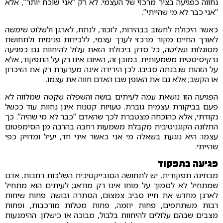
נחווה כפגיעה בציר מרכזי של העצמי. לא רק “אני שוכח יותר”, אלא
“אני כבר לא מי שהייתי”.
כאשר היכולת לחשוב בבהירות, לזכור, לנתח, לארגן ולשלוט שימשה
לאורך החיים מקור מרכזי לערך עצמי, ללכידות פנימית ולתחושת
מסוגלות ושליטה, כל סדק ביכולת הזאת עלול להיחוות גם כפגיעה
נרקיסיסטית משמעותית. במובן זה, האיום אינו רק על התפקוד, אלא
על הזהות שנבנתה סביבו. לכן הירידה אינה מערערת רק את הזיכרון
או הקשב; אלא גם את האופן שבו האדם חווה את עצמו.
הפגיעה הזו נושאת עמה לעיתים בושה והשפלה שקטה שמלווה לא
פעם בביקורת עצמית גוברת. טעויות קטנות אינן נחוות עוד ככשל
נקודתי, אלא כהוכחה מצטברת לכך שהאדם “כבר לא מי שהיה”. כך
התלונה הקוגניטיבית מקבלת משמעות רחבה בהרבה מן הסימפטום
עצמו: היא נוגעת בשאלה מי אני כאשר איני חד, יעיל ומדויק כפי
שהייתי.
פגיעה בתפקוד
מבחינה תפקודית, יש לתחושה הסובייקטיבית השלכות רחבות. אדם
שמתחיל לא לסמוך על מוחו אינו רק מודאג; לעיתים הוא מתחיל
לארגן מחדש את חייו סביב צמצום, הסתרה ובושה: פחות שיחות
רבות משתתפים, פחות יוזמה, פחות מטלות מורכבות, ופחות
מצבים שבהם עלולים להיחוות בלבול, מבוכה או כישלון. ההימנעות