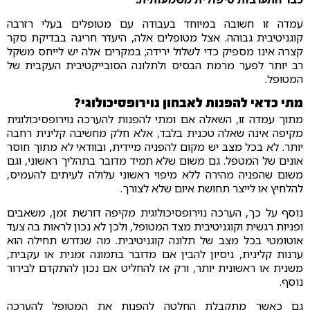
עמדה זו חשובה במיוחד בעבודה עם מטופלים בעלי רזרבה
קוגניטיבית גבוהה. אצל מטופלים אלה, היעדר חריגה בבדיקת סקר
קצרה אינו מספיק כדי לשלול ירידה; במקרים אלה יש לייחס משקל
רב יותר לפער מרמת הבסיס ולתלונה הסובייקטיבית העקבית של
המטופל.
מתי כדאי להפנות לאבחון נוירופסיכולוגי?
מתוך עמדה זו, השאלה אם ומתי להפנות להערכה נוירופסיכולוגית
מקיפה אינה שאלה טכנית בלבד, אלא חלק מחשיבה קלינית רחבה
יותר. לא בכל מצב יש מקום להפניה מיידית, ובוודאי לא מתוך חוסר
אונים של המטפל. גם משום שלא תמיד מדובר בתהליך ראשוני, וגם
משום שהפניה מהירה ללא מיפוי ראשוני עלולה לעיתים להעמיס,
להלחיץ או לייצר תחושת איום שלא לצורך.
נוסף על כך, הערכה נוירופסיכולוגית מקיפה דורשת זמן, משאבים
ופניות רגשית וקוגניטיבית מצד המטופל, ולכן לא נכון לראות בה צעד
אוטומטי בכל מצב של תלונה קוגניטיבית. מה שנדרש תחילה הוא
ערנות קלינית, ניסיון להבין אם מדובר בתמונה זמנית או עקבית,
משנית או ראשונית יותר, ורק אז להחליט אם נכון להתקדם לבירור
נוסף.
גם כאשר מתקבלת החלטה להפנות את המטופל להערכה