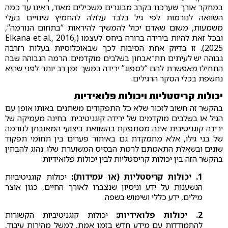
במחקר אורך שערכנו בקרב מבוגרים משכילים מאוד, ראינו עד כמה
השוואה לנורמות לפי גיל בלבד עלולה להחמיץ שינויים בעלי
משמעות, משום שאדם יכול להמשיך להיראות “בתחום הנורמה”,
ובכל זאת להיות בירידה ברורה ביחס לעצמו (Elkana et al., 2016,
2025). זו בדיוק אחת הסיבות לכך שבאוכלוסיות בעלות רזרבה
גבוהה יש לעיתים תת־אבחון בשלבים מוקדמים: הרמה הגבוהה שבה
התחילו מאפשרת להם “לספוג” ירידה במשך זמן רב יותר לפני שהיא
נחשפת בכלי הסקר הרגילים.
יכולות קריסטליות ויכולות פלואידיות
בהקשר זה חשוב לזכור שלא כל התפקודים משתנים באותו אופן עם
הגיל או בשלבים מוקדמים של ירידה קוגניטיבית. בחינה מעמיקה של
ירידה קוגניטיבית אינה מסתפקת בהשוואת ביצועי המאובחן לנורמה
של בני גילו, אלא מתמקדת גם באיתור פערים בין תחומי תפקוד
שונים ובשאלת התאמתם לרמת הבסיס המשוערת שלו. נהוג להבחין
בהקשר הזה בין יכולות קריסטליות לבין יכולות פלואידיות:
1. יכולות קריסטליות (או עמידות):
יכולות קוגניטיביות
הנשענות על ידע וניסיון שנצברו לאורך החיים, כגון אוצר
מילים, ידע כללי ושימוש בשפה.
2. יכולות פלואידיות:
יכולות קוגניטיביות הקשורות
להתמודדות עם מידע חדש בזמן אמת, למשל מהירות עיבוד,