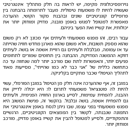
נוירופסיכולוגית מקיפה, יש לראות בה חלק מתהליך אינטגרטיבי
שעשויה להיות לו משמעות טיפולית. מעבר לתרומתה בהבחנה בין
פרופילים קוגניטיביים שונים ובהבנת מקור הקושי, ההערכה
מאפשרת למטופל לפגוש באופן מובנה, מדויק ומוחזק יותר את
יכולותיו, את קשייו ואת הפער ביניהם.
עבור רבים, זהו מפגש משמעותי ולעיתים אף מכונן: לא רק משום
שהוא מספק תשובות, אלא משום שהוא מארגן מחדש חוויה שהייתה
עד אז עמומה, מבלבלת ולעיתים גם רוויית אשמה או בושה. לעיתים
דווקא ההמשגה המדויקת, ההבחנה בין תחומים שמורים לתחומים
פגיעים יותר, והאפשרות לתת שם מורכב יותר למה שנחווה עד כה
כתחושה כללית של “אני כבר לא כמו שהייתי”, מסייעות מאוד
לתהליך הטיפולי שכבר מתקיים בקליניקה.
במובן זה, אף שההערכה אינה חלק מן הטיפול במובן הפורמלי, עשוי
להיות לה פוטנציאל משמעותי לתרום לו: היא יכולה לדייק את
ההבנה, להפחית עמימות, לסייע בארגון החוויה הפנימית, ולעיתים
גם להפחית אשמה, בושה ובלבול. בהקשר זה, פגישת המשוב היא
מפגש משמעותי בפני עצמו, שבו ניתן לנסח באופן אינטגרטיבי את
התמונה שנבנתה, לקשור בין הממצאים הקוגניטיביים, הרגשיים
והתפקודיים, ולסייע למטופל להבין את קשייו באופן מדויק, מורכב
ומוחזק יותר.