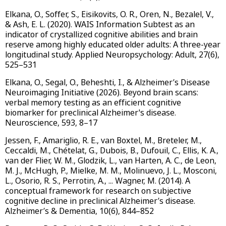
Elkana, O., Soffer, S., Eisikovits, O. R., Oren, N., Bezalel, V.,
& Ash, E. L. (2020). WAIS Information Subtest as an
indicator of crystallized cognitive abilities and brain
reserve among highly educated older adults: A three-year
longitudinal study. Applied Neuropsychology: Adult, 27(6),
525–531
Elkana, O., Segal, O., Beheshti, I., & Alzheimer’s Disease
Neuroimaging Initiative (2026). Beyond brain scans:
verbal memory testing as an efficient cognitive
biomarker for preclinical Alzheimer's disease.
Neuroscience, 593, 8–17
Jessen, F., Amariglio, R. E., van Boxtel, M., Breteler, M.,
Ceccaldi, M., Chételat, G., Dubois, B., Dufouil, C., Ellis, K. A.,
van der Flier, W. M., Glodzik, L., van Harten, A. C., de Leon,
M. J., McHugh, P., Mielke, M. M., Molinuevo, J. L., Mosconi,
L., Osorio, R. S., Perrotin, A., ... Wagner, M. (2014). A
conceptual framework for research on subjective
cognitive decline in preclinical Alzheimer’s disease.
Alzheimer’s & Dementia, 10(6), 844–852