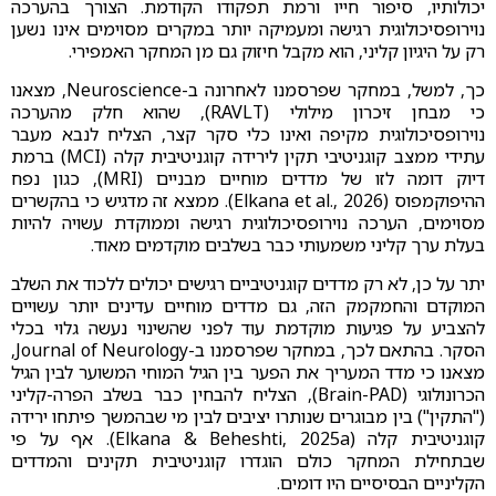
יכולותיו, סיפור חייו ורמת תפקודו הקודמת. הצורך בהערכה
נוירופסיכולוגית רגישה ומעמיקה יותר במקרים מסוימים אינו נשען
רק על היגיון קליני, הוא מקבל חיזוק גם מן המחקר האמפירי.
כך, למשל, במחקר שפרסמנו לאחרונה ב-Neuroscience, מצאנו
כי מבחן זיכרון מילולי (RAVLT), שהוא חלק מהערכה
נוירופסיכולוגית מקיפה ואינו כלי סקר קצר, הצליח לנבא מעבר
עתידי ממצב קוגניטיבי תקין לירידה קוגניטיבית קלה (MCI) ברמת
דיוק דומה לזו של מדדים מוחיים מבניים (MRI), כגון נפח
ההיפוקמפוס (Elkana et al., 2026). ממצא זה מדגיש כי בהקשרים
מסוימים, הערכה נוירופסיכולוגית רגישה וממוקדת עשויה להיות
בעלת ערך קליני משמעותי כבר בשלבים מוקדמים מאוד.
יתר על כן, לא רק מדדים קוגניטיביים רגישים יכולים ללכוד את השלב
המוקדם והחמקמק הזה, גם מדדים מוחיים עדינים יותר עשויים
להצביע על פגיעות מוקדמת עוד לפני שהשינוי נעשה גלוי בכלי
הסקר. בהתאם לכך, במחקר שפרסמנו ב-Journal of Neurology,
מצאנו כי מדד המעריך את הפער בין הגיל המוחי המשוער לבין הגיל
הכרונולוגי (Brain-PAD), הצליח להבחין כבר בשלב הפרה-קליני
("התקין") בין מבוגרים שנותרו יציבים לבין מי שבהמשך פיתחו ירידה
קוגניטיבית קלה (Elkana & Beheshti, 2025a). אף על פי
שבתחילת המחקר כולם הוגדרו קוגניטיבית תקינים והמדדים
הקליניים הבסיסיים היו דומים.