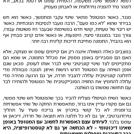
למשל לאפשר שינה משקמת, להפחית עומס או לטפל בכאב, ולא
למהר מיד להפניה נוירולוגית או לאבחון מעמיק.
מנגד, כאשר המטופל מתאר שינוי עקבי ומתמשך, כאשר הוא חש
בבירור שהוא “לא כמו פעם”, הרבה מעבר לנסיבות הנוכחיות; כאשר
יש ריבוי של טעויות, קושי חדש במשימות שבעבר היו פשוטות עבורו,
צורך גובר במנגנוני פיצוי, הימנעות, או כאשר אדם קרוב מבחין אף
הוא בהבדל, התמונה מחייבת דריכות קלינית רבה יותר.
במצבים כאלה השאלה איננה רק אם קיימים עומס או מצוקה, אלא
האם הם מסבירים באופן מספק את מכלול התמונה, או שמא הם
מתקיימים לצד שינוי קוגניטיבי שיש לברר אותו לעומק. מכאן שגם
אופן השיחה עם המטופל דורש רגישות ואיזון. תגובה מבוהלת מדי
לתלונה קוגניטיבית עלולה להגביר חרדה, אך גם הרגעה מהירה מדי
עלולה להחמיץ את החוויה הסובייקטיבית של המטופל ולהותירו לבד
עם תחושה שמשהו בו השתנה.
כאשר השיח הטיפולי מצליח להכיר בכך שהמטופל חש שינוי ממשי,
גם אם מקורו עדיין אינו ברור, מתאפשרת החזקה של שתי אפשרויות
בו־זמנית: לא כל קושי בזיכרון או בריכוז מעיד על תהליך
נוירודגנרטיבי, אך גם לא כל תלונה היא תוצאה של חרדה, דיכאון או
עומס בלבד.
לעיתים עצם האפשרות לחשוב עם המטופל באופן
שאינו דיכוטומי – לא הכחשה אך גם לא קטסטרופיזציה, היא
כבר התערבות טיפולית משמעותית.