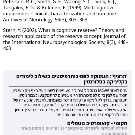
Petersen, R. C., Smith, G. E., Waring, S. C., Ivnik, R. J.,
Tangalos, E. G., & Kokmen, E. (1999). Mild cognitive
impairment: Clinical characterization and outcome.
Archives of Neurology, 56(3), 303–308
Stern, Y. (2002). What is cognitive reserve? Theory and
research application of the reserve concept. Journal of
the International Neuropsychological Society, 8(3), 448–
460
'הרציף': תעסוקה לפסיכותרפיסטים בשילוב לימודים
בקליניקה בפלורנטין
עו"ס לאחר MSW במסלול טיפולי? מעוניינים לשמור על רצף מקצועי בין
תואר שני לבין בי"ס לפסיכותרפיה? מעוניינים להתמקצע ולצבור ניסיון
תעסוקתי בדרך לקליניקה פרטית? הגש/י מועמדות לתכנית ההכשרה של
מדרשת 'הרציף', תכנית המשלבת תעסוקה ולימודים, בחסות הבית
המקצועי של קואופרטיב המטפלים הותיק 'מקומי'. הזדרזו! תהליך המיון
והקבלה לקראת סיום, נותרו מקומות אחרונים
מקומי - קואופרטיב מטפלים
תחילת העסקה ולימודים באוקטובר 26 | פרטים נוספים באתר
הקואופרטיב >>