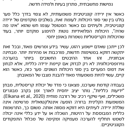
גמישות מחשבתית, פתרון בעיות ולמידה חדשה.
כאשר אין ירידה קוגניטיבית משמעותית, לא צפוי בדרך כלל פער
בולט בין שני סוגי היכולות. לעומת זאת, בשלבים מוקדמים של ירידה
קוגניטיבית, ולעיתים גם כאשר המטופל עצמו חש שהוא “אינו מה
שהיה”, היכולות הפלואידיות נוטות להיפגע מוקדם יותר, בעוד
שהיכולות הקריסטליות נשמרות באופן יחסי.
לכן ייתכן שאדם יישמע רהוט, עשיר בידע ומרשים מאוד, ובכל זאת
יתקשה דווקא במשימות חדשות, מורכבות או מהירות יותר. מבחינה
אבחונית, זהו אחד ההיבטים החשובים ביותר בהערכה
נוירופסיכולוגית: לא רק לבדוק אם קיימת ירידה כללית, אלא לבחון
את דפוס הפערים בין סוגי היכולות השונים. פער כזה, כאשר הוא
קיים, עשוי להיות משמעותי מאוד להבנת מצבו של המאובחן.
בעבודה קודמת שערכנו, מצאנו כי מדד של יכולת קריסטלית, מבחן
"ידיעות כלליות", נותר יציב יחסית לאורך זמן בקרב מבוגרים
משכילים, ואף שיקף רכיב של רזרבה מוחית (Elkana et al., 2020).
המשמעות הקלינית ברורה: הופעה אינטלקטואלית מרשימה אינה
שוללת ירידה. לעיתים היא דווקא מסווה אותה. משום כך, התרשמות
כללית המבוססת על רהיטות, השכלה או על ידע כללי אינה יכולה
לשמש תחליף להערכה מעמיקה ומקיפה של מכלול התפקודים
הקוגניטיביים.