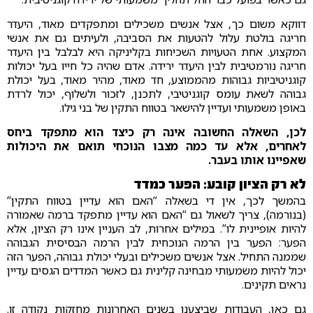
דווקא משום כך, אצל אנשים משכילים ומתפקדים מאוד, היעדר
חריגה בולטת עלול להטעות את הסביבה, ולעיתים גם את אנשי
המקצוע. אחת הטעויות השכיחות בקליניקה היא לבלבל בין היעדר
חריגה נורמטיבית לבין היעדר ירידה. אדם שהיה כל חייו בעל יכולות
קוגניטיביות גבוהות מהממוצע, חד מאוד, מהיר מאוד, בעל יכולת
גבוהה לשאת עומס קוגניטיבי, לתכנן, לזכור ולשלוף, יכול לרדת
באופן משמעותי ועדיין להישאר בטווח התקין של בני גילו.
לכן, השאלה החשובה אינה רק כיצד הוא מתפקד ביחס
לאחרים, אלא עד כמה מצבו הנוכחי תואם את היכולות
שאפיינו אותו בעבר.
לא רק הציון קובע: הפער כמדד
בהמשך לכך, אין די בשאלה “האם הוא עדיין בטווח התקין”
(בנורמה), צריך לשאול גם “האם הוא עדיין מתפקד ברמה שאמורה
להיות אופיינית לו”. במילים אחרות, לב העניין אינו רק הציון, אלא
הפער: הפער בין הרמה הנוכחית לבין הרמה הבסיסית הגבוהה
שממנה התחיל. אצל אנשים משכילים ובעלי יכולת גבוהה, הפער הזה
יכול להיות משמעותי מבחינה קלינית גם כאשר המדדים הגסים עדיין
נראים תקינים.
גם כאן, העבודות שביצענו בשנים האחרונות מחזקות נקודה זו.