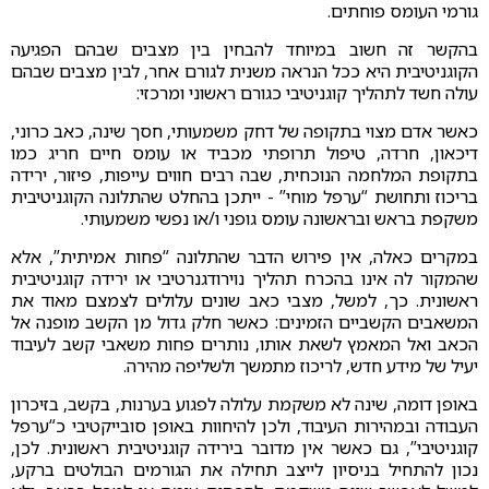
גורמי העומס פוחתים.
בהקשר זה חשוב במיוחד להבחין בין מצבים שבהם הפגיעה
הקוגניטיבית היא ככל הנראה משנית לגורם אחר, לבין מצבים שבהם
עולה חשד לתהליך קוגניטיבי כגורם ראשוני ומרכזי:
כאשר אדם מצוי בתקופה של דחק משמעותי, חסך שינה, כאב כרוני,
דיכאון, חרדה, טיפול תרופתי מכביד או עומס חיים חריג כמו
בתקופת המלחמה הנוכחית, שבה רבים חווים עייפות, פיזור, ירידה
בריכוז ותחושת “ערפל מוחי” - ייתכן בהחלט שהתלונה הקוגניטיבית
משקפת בראש ובראשונה עומס גופני ו/או נפשי משמעותי.
במקרים כאלה, אין פירוש הדבר שהתלונה “פחות אמיתית”, אלא
שהמקור לה אינו בהכרח תהליך נוירודגנרטיבי או ירידה קוגניטיבית
ראשונית. כך, למשל, מצבי כאב שונים עלולים לצמצם מאוד את
המשאבים הקשביים הזמינים: כאשר חלק גדול מן הקשב מופנה אל
הכאב ואל המאמץ לשאת אותו, נותרים פחות משאבי קשב לעיבוד
יעיל של מידע חדש, לריכוז מתמשך ולשליפה מהירה.
באופן דומה, שינה לא משקמת עלולה לפגוע בערנות, בקשב, בזיכרון
העבודה ובמהירות העיבוד, ולכן להיחוות באופן סובייקטיבי כ“ערפל
קוגניטיבי”, גם כאשר אין מדובר בירידה קוגניטיבית ראשונית. לכן,
נכון להתחיל בניסיון לייצב תחילה את הגורמים הבולטים ברקע,