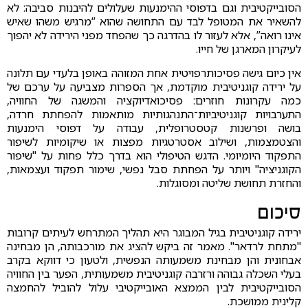
הסובייקטיבית וגם בדפוסי ההימנעות שעלולים להיבנות סביבה: לא
להשאיר את המטופל לבד עם התחושה שהוא “מרגיש משהו שאיש
אינו רואה”, אלא לעזור לו בהדרגה כך שהפחד מפני הירידה לא יהפוך
לעיקרון המארגן של חייו.
אין כיום גישה פסיכותרפויטית אחת המזוהה באופן בלעדי עם תלונה
על ירידה קוגניטיבית מוקדמת, אך הספרות מצביעה על ערכם של
כמה עקרונות חוזרים: פסיכואדיוקציה והמשגה של החוויה,
התערבויות קוגניטיביות־התנהגותיות מותאמות להפחתת חרדה,
בושה ופרשנות קטסטרופלית, עבודה על דפוסי הימנעות
והצטמצמות, ושילוב אסטרטגיות מפצות או שיקומיות לשיפור
התפקוד היומיומי. הדגש הטיפולי הוא בדרך כלל פחות על "שיפור
הקוגניציה" ויותר על הפחתת סבל נפשי, שימור תפקוד ועצמאות,
והחזרת תחושת שליטה ומסוגלות.
סיכום
ירידה קוגניטיבית בגיל המבוגר היא תהליך המתרחש לעיתים קרובות
"מתחת לרדאר". מאמר זה ביקש להציג את מורכבותה, הן מבחינה
אבחונית והן מבחינת משמעותה הנפשית, ולטעון כי דווקא בקרב
בעלי השכלה גבוהה ורזרבה קוגניטיבית משמעותית, הפער בין החוויה
הסובייקטיבית לבין הממצא האובייקטיבי עלול להוביל להחמצה
קלינית ממושכת.