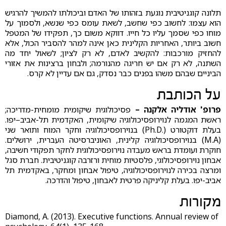
תלונה קוגניטיבית נוגעת בזהותו של האדם וביכולתו להמשיך להרגיש
הוא עצמו: לחשוב כפי שחשב, לשאת עומס כפי שנשא, ולסמוך על
מוחו כפי שסמך עליו כל חייו. דווקא משום כך, תפקידו של המטפל
חשוב ביותר, האחריות הקלינית כאן אינה למהר להסביר הכול, אלא
להחזיק מורכבות: להקשיב לאדם, לא רק לציון; לשאול יחד מה
השתנה, לא רק אם יש חריגה מהנורמה; ולבחון ברצינות את אזורי
הביניים שבהם משהו בפנים כבר נסדק, גם אם עדיין לא קרס.
על הכותבת
פרופ' אודליה אלקנה
–
פסיכולוגית שיקומית מומחית-מדריכה;
ראשת המגמה לנוירופסיכולוגיה שיקומית, האקדמית תל-אביב–יפו.
בעלת דוקטורט (.Ph.D) בנוירופסיכולוגיה וחקר המוח ותואר שני
(M.A) בנוירופסיכולוגיה קלינית, האוניברסיטה העברית, ירושלים.
חוקרת ועומדת בראש מעבדה נוירופסיכולוגית לחקר תפקודי חשיבה,
אבחון נוירופסיכולוגי, פלסטיות מוחית ורזרבה קוגניטיבית. חברת סגל
ומרצה בכירה לנוירופסיכולוגיה, טיפול אבחון ומחקר, באקדמית תל
אביב-יפו. בעלת קליניקה פרטית לאבחון, טיפול והדרכה.
מקורות
Diamond, A. (2013). Executive functions. Annual review of