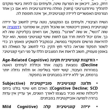
דחק, כאב, דיכאון או הפרעת שינה, ולעיתים גם להיות ביטוי מוקדם
לתהליך נוירודגנרטיבי (ניווני). מחלה נוירודגנרטיבית היא אם כן אחד
הגורמים האפשריים לירידה קוגניטיבית, אך אינה חופפת לה.
השיח הציבורי, ולעיתים גם המקצועי, נוטה עדיין לחשוב על ירידה
קוגניטיבית באופן דיכוטומי: או שהכול תקין, או שמדובר ב
דמנציה
; או
שזה "רגשי", או שזה "אורגני". בפועל, אנו רואים בקליניקה שזה לא
כך. אדם יכול להיות חרד וגם לחוות שינוי קוגניטיבי ממשי, הוא יכול
להיראות מרשים ותפקודי בפגישה, ובמקביל להשקיע מאמץ רב כדי
לשמר תפקוד שנראה כלפי חוץ תקין. כדי לחשוב על השאלה הזו
באופן מעמיק, חשוב לראות את המצבים הללו על פני רצף קוגניטיבי:
• הזדקנות קוגניטיבית תקינה (Age-Related Cognitive
Decline):
נמצאת בקצה אחד וכוללת לעיתים האטה
במהירות העיבוד, קושי יחסי בשליפה או תלות גדולה יותר
ברמזים, אך ללא ירידה במבחנים או בתפקוד.
• תלונה קוגניטיבית סובייקטיבית (Subjective
Cognitive Decline; SCD):
האדם חש שינוי בולט ביחס
ליכולות שהוא מכיר בעצמו לאורך השנים, אך עדיין אין עדות
ברורה לפגיעה אובייקטיבית במבחנים.
• ירידה קוגניטיבית קלה (Mild Cognitive