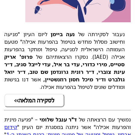
נעבור לסקירתה של
נעה ביימן
ליום העיון "מניעה
וחישוב מסלול מחדש בטיפול בהפרעות אכילה" מטעם
העמותה הישראלית למניעה, טיפול ומחקר בהפרעות
אכילה (IAED). נסקרו הרצאותיהם של
פרופ' אריק
סטייס, מירי כדורי, עדי בר איל, עדי לייבל סגיב, ד״ר
עינת צוברי, ד״ר רונית גרונדמן שם טוב, ד״ר יואל
גולברט וד״ר מיכל חסון רוזנשטיין,
אשר דנו בגישות
ומודלים שונים לטיפול בהפרעות אכילה.
לסקירה המלאה>>
נמשיך עם הרצאתה של
ד"ר ענבל שלומי
– "פגיעה מינית
והפרעות אכילה" אשר ניתנה במסגרת יום העיון "
קידום
אבחון, טיפול ומניעה של פגיעה מינית: הכנס השנתי ה-1
"