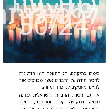
כתב עת
מקצועי
לפסיכותר
- גיליון
50/24
בימים כתיקונם, חג החנוכה הוא הזדמנות
להכיר תודה על הדברים אשר מכניסים אור
לחיינו ומעניקים לנו כוח ותקווה.
אך גם השנה, החברה הישראלית עודנה
מצויה בתקופה קשה ומורכבת, רוויית
טראומות, פילוג וחוסר וודאות. רבים בעת