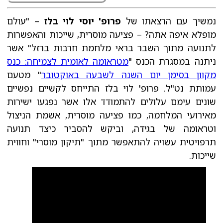
נמשיך עם הרצאתו של
פרופ' יוסי לוי בלז
– "עולם
מופלא איפה אתה? – פציעה מוסרית, שייכות והאפשרות
לתנועה מתוך השבר בראי מלחמת חרבות ברזל" אשר
ניתנה במסגרת הכנס "
מטראומה לאומית לצמיחה: כנס
מקוון בסימן יום השנה לשבעה באוקטובר
" מטעם
עמותת נט"ל. פרופ' לוי בלז התייחס לקשיים נפשיים
שונים עימם עלולים להתמודד אלו אשר נפגעו ישירות
מאירועי המלחמה, כמו פציעה מוסרית, אשמת הניצול
וטראומה של בגידה, וביקש להסביר כיצד תנועה
תרפויטית עשויה להתאפשר מתוך "תיקון מוסרי" וחווית
שייכות.