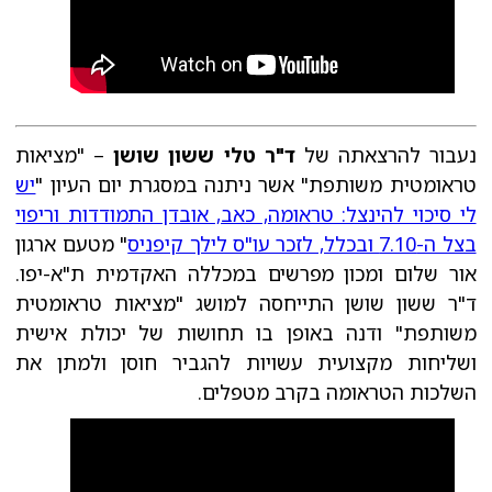
נעבור להרצאתה של
ד"ר טלי ששון שושן
– "מציאות
טראומטית משותפת" אשר ניתנה במסגרת יום העיון "
יש
לי סיכוי להינצל: טראומה, כאב, אובדן התמודדות וריפוי
בצל ה-7.10 ובכלל, לזכר עו"ס לילך קיפניס
" מטעם ארגון
אור שלום ומכון מפרשים במכללה האקדמית ת"א-יפו.
ד"ר ששון שושן התייחסה למושג "מציאות טראומטית
משותפת" ודנה באופן בו תחושות של יכולת אישית
ושליחות מקצועית עשויות להגביר חוסן ולמתן את
השלכות הטראומה בקרב מטפלים.