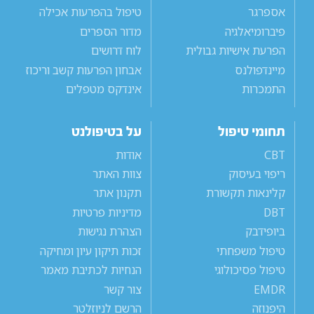
אספרגר
טיפול בהפרעות אכילה
פיברומיאלגיה
מדור הספרים
הפרעת אישיות גבולית
לוח דרושים
מיינדפולנס
אבחון הפרעות קשב וריכוז
התמכרות
אינדקס מטפלים
תחומי טיפול
על בטיפולנט
CBT
אודות
ריפוי בעיסוק
צוות האתר
קלינאות תקשורת
תקנון אתר
DBT
מדיניות פרטיות
ביופידבק
הצהרת נגישות
טיפול משפחתי
זכות תיקון עיון ומחיקה
טיפול פסיכולוגי
הנחיות לכתיבת מאמר
EMDR
צור קשר
היפנוזה
הרשם לניוזלטר