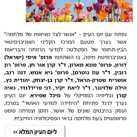
נפתח עם יום העיון – "אושר לצד מציאות של מלחמה"
אשר נערך מטעם המרכז הקליני האוניברסיטאי
הבין-תחומי של הפקולטה למדעי הרווחה והבריאות
באוניברסיטת חיפה, בו השתתפו
פרופ' איסי (ישראל)
דורון, פרופ' מונא מארון, ד"ר קרן אור חן, פרופ' רון
רובין, ד"ר עוז גוטרמן, פרופ' גיא אנוש, דנה רגב,
אושרית שטרק-הראל, ד"ר קרן בן-יצחק, יהודית כץ,
הילה שלזינגר, ד"ר ליאת יקיר, דני פרידלנדר, גאיה
קורן
ובליוויה המוזיקלי של
מיכל שפירא
. יום העיון
נערך לרגל פתיחת "היחידה למדעי האושר" במרכז,
ועסק בהיבטים שונים של אושר, חוסן וצמיחה פוסט
טראומטית בעת מלחמה בראי הפסיכולוגיה החיובית.
ליום העיון המלא >>